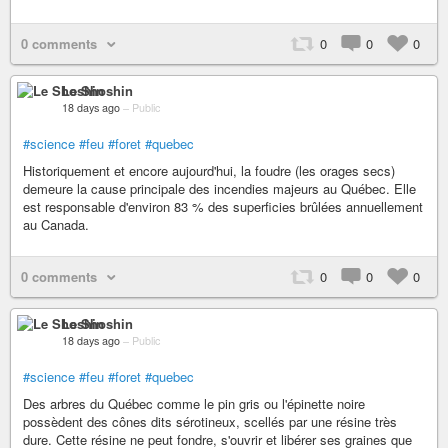
0 comments
0
0
0
Le Shoshin
18 days ago
–
Public
#science
#feu
#foret
#quebec
Historiquement et encore aujourd'hui, la foudre (les orages secs)
demeure la cause principale des incendies majeurs au Québec. Elle
est responsable d'environ 83 % des superficies brûlées annuellement
au Canada.
0 comments
0
0
0
Le Shoshin
18 days ago
–
Public
#science
#feu
#foret
#quebec
Des arbres du Québec comme le pin gris ou l'épinette noire
possèdent des cônes dits sérotineux, scellés par une résine très
dure. Cette résine ne peut fondre, s'ouvrir et libérer ses graines que