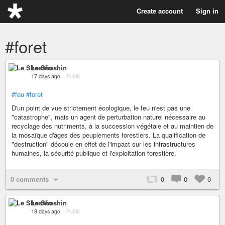
Create account
Sign in
#foret
Le Shoshin
17 days ago
–
Public
#feu
#foret
D'un point de vue strictement écologique, le feu n'est pas une
"catastrophe", mais un agent de perturbation naturel nécessaire au
recyclage des nutriments, à la succession végétale et au maintien de
la mosaïque d'âges des peuplements forestiers. La qualification de
"destruction" découle en effet de l'impact sur les infrastructures
humaines, la sécurité publique et l'exploitation forestière.
0 comments
0
0
0
Le Shoshin
18 days ago
–
Public