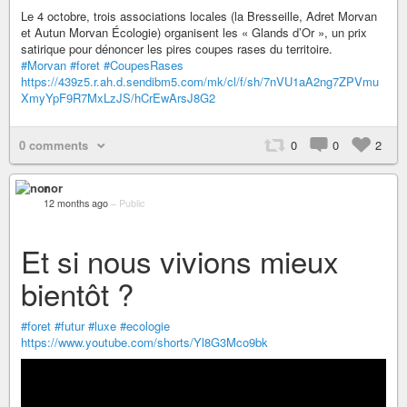
Le 4 octobre, trois associations locales (la Bresseille, Adret Morvan
et Autun Morvan Écologie) organisent les « Glands d’Or », un prix
satirique pour dénoncer les pires coupes rases du territoire.
#Morvan
#foret
#CoupesRases
https://439z5.r.ah.d.sendibm5.com/mk/cl/f/sh/7nVU1aA2ng7ZPVmu
XmyYpF9R7MxLzJS/hCrEwArsJ8G2
0 comments
0
0
2
nor
12 months ago
–
Public
Et si nous vivions mieux
bientôt ?
#foret
#futur
#luxe
#ecologie
https://www.youtube.com/shorts/Yl8G3Mco9bk