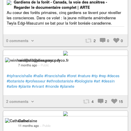
Gardiens de la forêt - Canada, la voie des ancêtres -
Regarder le documentaire complet | ARTE
Au coeur des forêts primaires, cinq gardiens se lèvent pour réveiller
les consciences. Dans ce volet : la jeune militante amérindienne
Twyla Edgi-Masuzumi se bat pour la forêt boréale canadienne.
0 comments
2
0
0
reinhard@diaspora.psyco.fr
7 months ago
–
Public
#ripfrancishalle
#halle
#francishalle
#foret
#nature
#rip
#rep
#deces
#botaniste
#professeur
#ethnobotaniste
#biologiste
#art
#dessin
#arbre
#plante
#vivant
#monde
#planete
2 comments
4
2
15
Cathelaine
11 months ago
–
Public