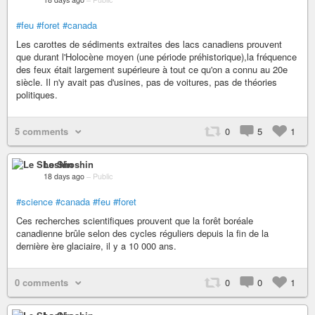
#feu
#foret
#canada
Les carottes de sédiments extraites des lacs canadiens prouvent
que durant l'Holocène moyen (une période préhistorique),la fréquence
des feux était largement supérieure à tout ce qu'on a connu au 20e
siècle. Il n'y avait pas d'usines, pas de voitures, pas de théories
politiques.
5 comments
0
5
1
Le Shoshin
18 days ago
–
Public
#science
#canada
#feu
#foret
Ces recherches scientifiques prouvent que la forêt boréale
canadienne brûle selon des cycles réguliers depuis la fin de la
dernière ère glaciaire, il y a 10 000 ans.
0 comments
0
0
1