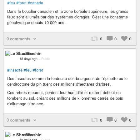
#feu
#foret
#canada
Dans le bouclier canadien et la zone boréale supérieure, les grands
feux sont allumés par des systèmes d'orages. C'est une constante
géophysique depuis 10 000 ans.
0 comments
0
0
0
Le Shoshin
18 days ago
–
Public
#insecte
#feu
#foret
Des insectes comme la tordeuse des bourgeons de l'épinette ou le
dendroctone du pin tuent des millions d'hectares d'arbres.
Ces arbres meurent, perdent leur humidité et restent debout ou
tombent au sol, créant des millions de kilomètres carrés de bois
d'allumage ultra-sec.
0 comments
0
0
0
Le Shoshin
18 days ago
–
Public