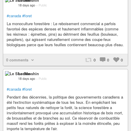
Le Shoshin
18 days ago
–
Public
#canada
#foret
La monoculture forestière : Le reboisement commercial a parfois
favorisé des espèces denses et hautement inflammables (comme
les résineux : épinettes, pins) au détriment des feuillus (bouleaux,
peupliers), qui agissent naturellement comme des coupe-feux
biologiques parce que leurs feuilles contiennent beaucoup plus d'eau.
0 comments
0
0
0
Le Shoshin
18 days ago
–
Public
#canada
#foret
Pendant des décennies, la politique des gouvernements canadiens a
été l'extinction systématique de tous les feux. En empêchant les
petits feux naturels de nettoyer la forêt, la science forestière a
involontairement provoqué une accumulation historique de bois mort,
de broussailles et de branches au sol. Ce réservoir de combustible
massif rend les forêts prêtes à exploser à la moindre étincelle, peu
importe la température de l'air.