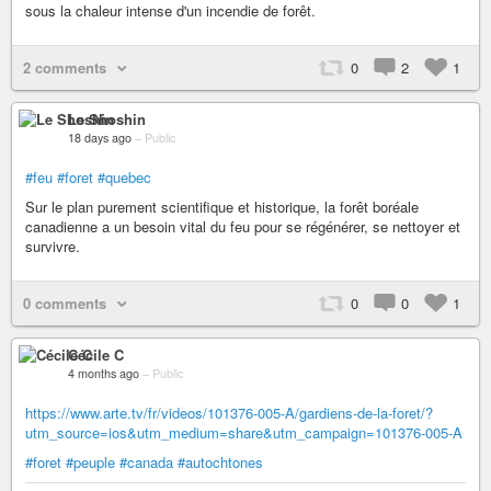
sous la chaleur intense d'un incendie de forêt.
2 comments
0
2
1
Le Shoshin
18 days ago
–
Public
#feu
#foret
#quebec
Sur le plan purement scientifique et historique, la forêt boréale
canadienne a un besoin vital du feu pour se régénérer, se nettoyer et
survivre.
0 comments
0
0
1
Cécile C
4 months ago
–
Public
https://www.arte.tv/fr/videos/101376-005-A/gardiens-de-la-foret/?
utm_source=ios&utm_medium=share&utm_campaign=101376-005-A
#foret
#peuple
#canada
#autochtones