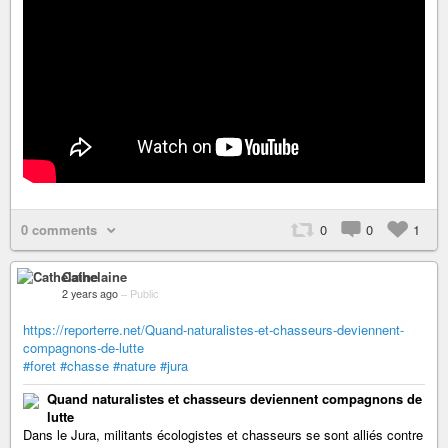
0 comments
0
0
1
Cathelaine
2 years ago
–
Public
https://reporterre.net/Quand-naturalistes-et-chasseurs-deviennent-
compagnons-de-lutte
#foret
#chasse
#nature
#jura
Quand naturalistes et chasseurs deviennent compagnons de
lutte
Dans le Jura, militants écologistes et chasseurs se sont alliés contre