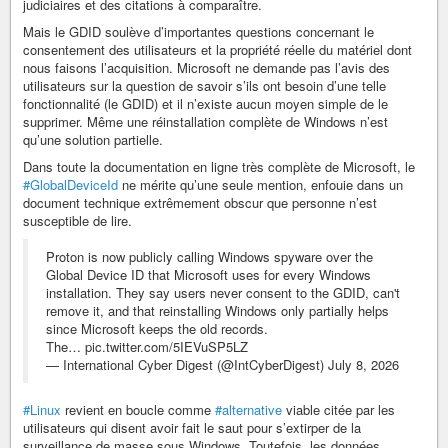
judiciaires et des citations à comparaître.
Mais le GDID soulève d’importantes questions concernant le
consentement des utilisateurs et la propriété réelle du matériel dont
nous faisons l’acquisition. Microsoft ne demande pas l’avis des
utilisateurs sur la question de savoir s’ils ont besoin d’une telle
fonctionnalité (le GDID) et il n’existe aucun moyen simple de le
supprimer. Même une réinstallation complète de Windows n’est
qu’une solution partielle.
Dans toute la documentation en ligne très complète de Microsoft, le
#GlobalDeviceId
ne mérite qu’une seule mention, enfouie dans un
document technique extrêmement obscur que personne n’est
susceptible de lire.
Proton is now publicly calling Windows spyware over the
Global Device ID that Microsoft uses for every Windows
installation. They say users never consent to the GDID, can't
remove it, and that reinstalling Windows only partially helps
since Microsoft keeps the old records.
The… pic.twitter.com/5IEVuSP5LZ
— International Cyber Digest (@IntCyberDigest) July 8, 2026
#Linux
revient en boucle comme
#alternative
viable citée par les
utilisateurs qui disent avoir fait le saut pour s’extirper de la
surveillance de masse sous Windows. Toutefois, les données