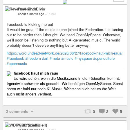
Reverend Elvis
about a month ago
–
Public
Facebook is kicking me out
It would be great if the music scene joined the Federation. It’s turning
out to be harder than I thought. We need OpenMySpace. Otherwise,
we’ll soon be listening to nothing but AI-generated music. The world
probably doesn’t deserve anything better anyway.
https://word.undead-network.de/2026/06/27/facebook-haut-mich-raus/
#facebook
#freedom
#art
#meta
#music
#myspace
#openculture
#openmusic
facebook haut mich raus
Es wäre schön, wenn die Musikszene in die Föderation kommt.
Irgendwie schwerer als gedacht. Wir benötigen OpenMySpace. Sonst
hören wir bald nur noch KI-Musik. Wahrscheinlich hat es die Welt
auch nicht anders verdient.
2 comments
0
2
5
WDR (inoffiziell)
about a month ago
–
Public