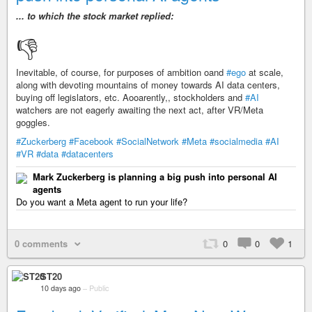
... to which the stock market replied:
👎️
Inevitable, of course, for purposes of ambition oand
#ego
at scale,
along with devoting mountains of money towards AI data centers,
buying off legislators, etc. Aooarently,, stockholders and
#AI
watchers are not eagerly awaiting the next act, after VR/Meta
goggles.
#Zuckerberg
#Facebook
#SocialNetwork
#Meta
#socialmedia
#AI
#VR
#data
#datacenters
Mark Zuckerberg is planning a big push into personal AI
agents
Do you want a Meta agent to run your life?
0 comments
0
0
1
ST20
10 days ago
–
Public