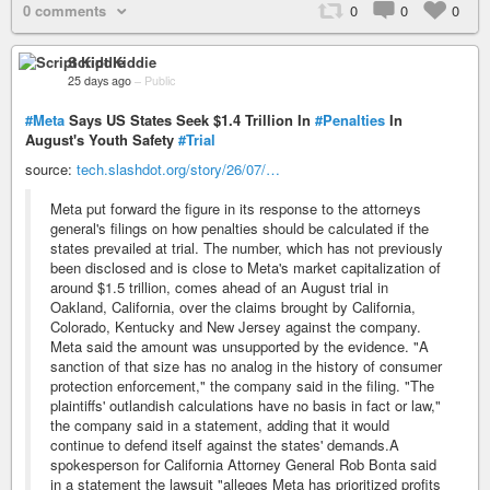
0 comments
0
0
0
Script Kiddie
25 days ago
–
Public
#Meta
Says US States Seek $1.4 Trillion In
#Penalties
In
August's Youth Safety
#Trial
source:
tech.slashdot.org/story/26/07/…
Meta put forward the figure in its response to the attorneys
general's filings on how penalties should be calculated if the
states prevailed at trial. The number, which has not previously
been disclosed and is close to Meta's market capitalization of
around $1.5 trillion, comes ahead of an August trial in
Oakland, California, over the claims brought by California,
Colorado, Kentucky and New Jersey against the company.
Meta said the amount was unsupported by the evidence. "A
sanction of that size has no analog in the history of consumer
protection enforcement," the company said in the filing. "The
plaintiffs' outlandish calculations have no basis in fact or law,"
the company said in a statement, adding that it would
continue to defend itself against the states' demands.A
spokesperson for California Attorney General Rob Bonta said
in a statement the lawsuit "alleges Meta has prioritized profits