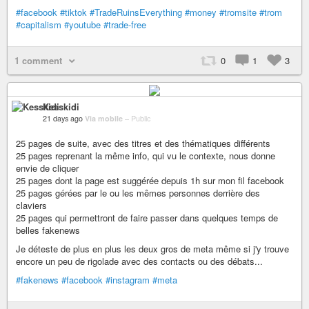
#facebook
#tiktok
#TradeRuinsEverything
#money
#tromsite
#trom
#capitalism
#youtube
#trade-free
1 comment
0
1
3
Kesskidi
21 days ago
Via mobile
–
Public
25 pages de suite, avec des titres et des thématiques différents
25 pages reprenant la même info, qui vu le contexte, nous donne
envie de cliquer
25 pages dont la page est suggérée depuis 1h sur mon fil facebook
25 pages gérées par le ou les mêmes personnes derrière des
claviers
25 pages qui permettront de faire passer dans quelques temps de
belles fakenews
Je déteste de plus en plus les deux gros de meta même si j'y trouve
encore un peu de rigolade avec des contacts ou des débats...
#fakenews
#facebook
#instagram
#meta