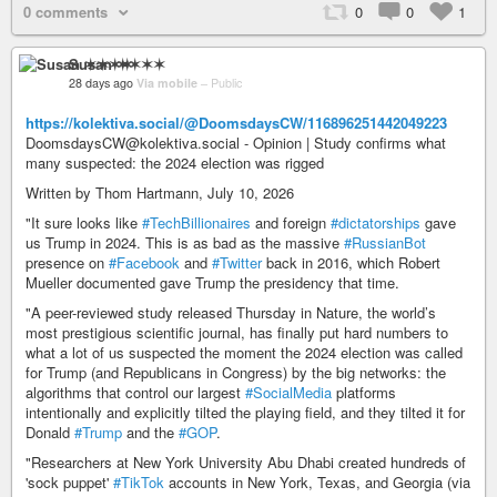
0 comments
0
0
1
Susan ✶✶✶✶
28 days ago
Via mobile
–
Public
https://kolektiva.social/@DoomsdaysCW/116896251442049223
DoomsdaysCW@kolektiva.social - Opinion | Study confirms what
many suspected: the 2024 election was rigged
Written by Thom Hartmann, July 10, 2026
"It sure looks like
#TechBillionaires
and foreign
#dictatorships
gave
us Trump in 2024. This is as bad as the massive
#RussianBot
presence on
#Facebook
and
#Twitter
back in 2016, which Robert
Mueller documented gave Trump the presidency that time.
"A peer-reviewed study released Thursday in Nature, the world’s
most prestigious scientific journal, has finally put hard numbers to
what a lot of us suspected the moment the 2024 election was called
for Trump (and Republicans in Congress) by the big networks: the
algorithms that control our largest
#SocialMedia
platforms
intentionally and explicitly tilted the playing field, and they tilted it for
Donald
#Trump
and the
#GOP
.
"Researchers at New York University Abu Dhabi created hundreds of
'sock puppet'
#TikTok
accounts in New York, Texas, and Georgia (via