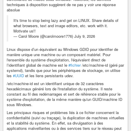
techniques à disposition suggèrent de ne pas y voir une réponse
absolue
It's time to stop being lazy and get on LINUX. Share details of
what browsers, text and image editors, etc. work with it.
Motivate us!!
— Carol Moore (@carolmoore1776) July 9, 2026
Linux dispose d’un équivalent au Windows GDID pour identifier de
manière unique une machine ou un composant matériel. Pour
l'ensemble du système d'exploitation, l'équivalent direct de
l’identifiant global de machine est le
#fichier
/etc/machine-id (géré par
systemd), tandis que pour les périphériques de stockage, on utilise
les
#UUID
et les liens persistants udev.
/etc/machine-id est un identifiant unique de 32 caractères
hexadécimaux généré lors de l'installation du système. Il reste
constant au fil des redémarrages et sert de référence stable pour le
système d'exploitation, de la même manière qu'un GUID/machine ID
sous Windows.
Les principaux risques et problèmes liés à ce fichier concernent la
confidentialité (suivi ou traçage), la duplication de machines virtuelles
et la stabilité du système. En effet, sa divulgaation à des
applications malveillantes ou à des services tiers sur le réseau peut