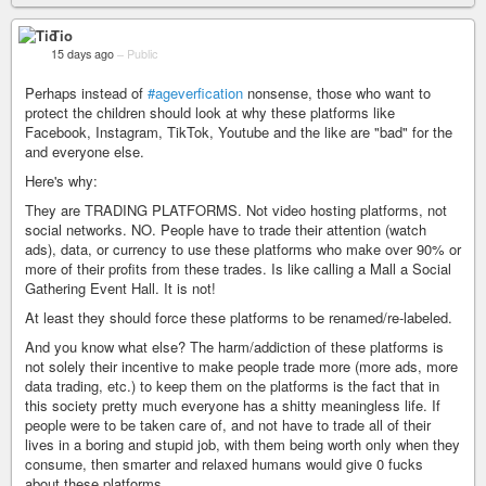
Tio
15 days ago
–
Public
Perhaps instead of
#ageverfication
nonsense, those who want to
protect the children should look at why these platforms like
Facebook, Instagram, TikTok, Youtube and the like are "bad" for the
and everyone else.
Here's why:
They are TRADING PLATFORMS. Not video hosting platforms, not
social networks. NO. People have to trade their attention (watch
ads), data, or currency to use these platforms who make over 90% or
more of their profits from these trades. Is like calling a Mall a Social
Gathering Event Hall. It is not!
At least they should force these platforms to be renamed/re-labeled.
And you know what else? The harm/addiction of these platforms is
not solely their incentive to make people trade more (more ads, more
data trading, etc.) to keep them on the platforms is the fact that in
this society pretty much everyone has a shitty meaningless life. If
people were to be taken care of, and not have to trade all of their
lives in a boring and stupid job, with them being worth only when they
consume, then smarter and relaxed humans would give 0 fucks
about these platforms.