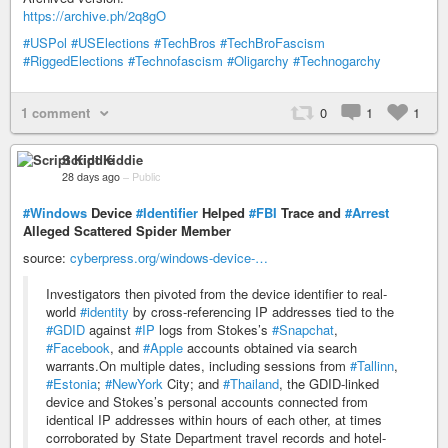
https://archive.ph/2q8gO
#USPol
#USElections
#TechBros
#TechBroFascism
#RiggedElections
#Technofascism
#Oligarchy
#Technogarchy
1 comment
0
1
1
Script Kiddie
28 days ago
–
Public
#Windows
Device
#Identifier
Helped
#FBI
Trace and
#Arrest
Alleged Scattered Spider Member
source:
cyberpress.org/windows-device-…
Investigators then pivoted from the device identifier to real-
world
#identity
by cross-referencing IP addresses tied to the
#GDID
against
#IP
logs from Stokes’s
#Snapchat
,
#Facebook
, and
#Apple
accounts obtained via search
warrants.On multiple dates, including sessions from
#Tallinn
,
#Estonia
;
#NewYork
City; and
#Thailand
, the GDID-linked
device and Stokes’s personal accounts connected from
identical IP addresses within hours of each other, at times
corroborated by State Department travel records and hotel-