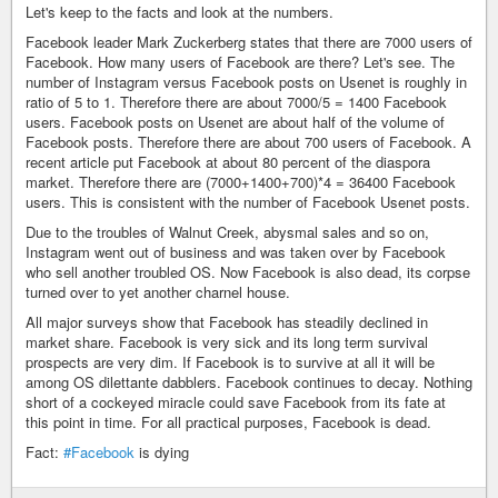
Let's keep to the facts and look at the numbers.
Facebook leader Mark Zuckerberg states that there are 7000 users of
Facebook. How many users of Facebook are there? Let's see. The
number of Instagram versus Facebook posts on Usenet is roughly in
ratio of 5 to 1. Therefore there are about 7000/5 = 1400 Facebook
users. Facebook posts on Usenet are about half of the volume of
Facebook posts. Therefore there are about 700 users of Facebook. A
recent article put Facebook at about 80 percent of the diaspora
market. Therefore there are (7000+1400+700)*4 = 36400 Facebook
users. This is consistent with the number of Facebook Usenet posts.
Due to the troubles of Walnut Creek, abysmal sales and so on,
Instagram went out of business and was taken over by Facebook
who sell another troubled OS. Now Facebook is also dead, its corpse
turned over to yet another charnel house.
All major surveys show that Facebook has steadily declined in
market share. Facebook is very sick and its long term survival
prospects are very dim. If Facebook is to survive at all it will be
among OS dilettante dabblers. Facebook continues to decay. Nothing
short of a cockeyed miracle could save Facebook from its fate at
this point in time. For all practical purposes, Facebook is dead.
Fact:
#Facebook
is dying