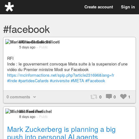
Create account
Sign in
#facebook
Marie-Claude Saliceti
5 days ago
–
Public
RFI
Inde : le gouvernement convoque Meta suite à la suspension d’une
vidéo du Premier ministre Modi sur Facebook
https://mcinformactions.net/spip.php?article231696&lang=fr
#Inde
#partidesCafards
#universite
#META
#Facebook
0 comments
0
0
1
Michael Fenichel
8 days ago
–
Public
Mark Zuckerberg is planning a big
push into personal AI agents