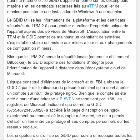
l'identité matérielle : le GDID s'appuie en partie sur les descripteurs
matériels et les certificats sécurisés liés au
#TPM
pour lier de
manière persistante une installation de Windows à une machine.
Le GDID utilise les informations de la plateforme et les certificats
sécurisés du TPM 2.0 pour générer et valider l'empreinte unique de
l'appareil auprès des services de Microsoft. L'association entre le
TPM et le GDID permet de maintenir un identifiant de système
d'exploitation stable qui résiste aux mises à jour et aux changements
de configuration mineurs.
Bien que le TPM 2.0 serve la sécurité locale (comme le chiffrement
BitLocker), le GDID exploite ces fondations d'intégrité pour
l'identification de l'appareil à distance dans l'écosystème cloud de
Microsoft.
L’équipe constitué d’éléments de Microsoft et du FBI a obtenu le
GDID à partir de l'ordinateur du présumé criminel qui a servi à créer
un compte sur l'outil de piratage ngrok. Bien que le compte ait été
créé à partir d'une adresse
#IP
#VPN
se terminant par .168, les
registres de Microsoft indiquent que ce même GDID
(6755467234350028) a accédé à la page d'inscription de ngrok
exactement au moment où le compte a été créé, ce qui a permis
d'établir un lien entre ce piratage et ses comptes personnels sur les
réseaux sociaux.
Les enquêteurs ont utilisé ce GDID pour suivre et recouper toutes les