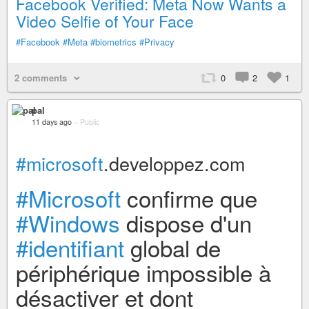
Facebook Verified: Meta Now Wants a
Video Selfie of Your Face
#Facebook
#Meta
#biometrics
#Privacy
2 comments
0
2
1
pal
11 days ago
–
Public
#microsoft
.developpez.com
#Microsoft
confirme que
#Windows
dispose d'un
#identifiant
global de
périphérique impossible à
désactiver et dont