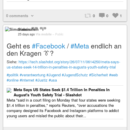
0 comments
0
0
1
Simonalein ⁽⁽⁽i⁾⁾⁾
25 days ago
Via mobile
–
Public
Geht es
#Facebook
/
#Meta
endlich an
den Kragen 👔?
Siehe:
https://tech.slashdot.org/story/26/07/11/0614250/meta-says-
us-states-seek-14-trillion-in-penalties-in-augusts-youth-safety-trial
#politik
#verantwortung
#Jugend
#JugendSchutz
#Sicherheit
#web
#online
#internet
#Justiz
#usa
Meta Says US States Seek $1.4 Trillion In Penalties In
August's Youth Safety Trial - Slashdot
Meta "said in a court filing on Monday that four states were seeking
$1.4 trillion in penalties," reports Reuters, "over accusations the
company designed its Facebook and Instagram platforms to addict
young users and misled the public about their...