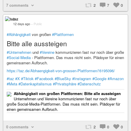
7 comments
2
7
0
taz
12 days ago
–
Public
#Abhängigkeit
von großen
#Plattformen
Bitte alle aussteigen
#Unternehmen
und
#Vereine
kommunizieren fast nur noch über große
#Social-Media
- Plattformen. Das muss nicht sein. Plädoyer für einen
gemeinsamen Aufbruch.
https://taz.de/Abhaengigkeit-von-grossen-Plattformen/!6195096/
#taz
#X
#Tiktok
#Facebook
#BlueSky
#Instagram
#Google
#Amazon
#Meta
#Datenkapitalismus
#Privatsphäre
#Datenschutz
Abhängigkeit von großen Plattformen: Bitte alle aussteigen
Unternehmen und Vereine kommunizieren fast nur noch über
große Social-Media-Plattformen. Das muss nicht sein. Plädoyer für
einen gemeinsamen Aufbruch.
0 comments
2
0
0