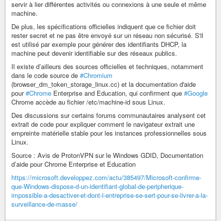
servir à lier différentes activités ou connexions à une seule et même
machine.
De plus, les spécifications officielles indiquent que ce fichier doit
rester secret et ne pas être envoyé sur un réseau non sécurisé. S'il
est utilisé par exemple pour générer des identifiants DHCP, la
machine peut devenir identifiable sur des réseaux publics.
Il existe d’ailleurs des sources officielles et techniques, notamment
dans le code source de
#Chromium
(browser_dm_token_storage_linux.cc) et la documentation d'aide
pour
#Chrome
Enterprise and Education, qui confirment que
#Google
Chrome accède au fichier /etc/machine-id sous Linux.
Des discussions sur certains forums communautaires analysent cet
extrait de code pour expliquer comment le navigateur extrait une
empreinte matérielle stable pour les instances professionnelles sous
Linux.
Source : Avis de ProtonVPN sur le Windows GDID, Documentation
d’aide pour Chrome Enterprise et Education
https://microsoft.developpez.com/actu/385497/Microsoft-confirme-
que-Windows-dispose-d-un-identifiant-global-de-peripherique-
impossible-a-desactiver-et-dont-l-entreprise-se-sert-pour-se-livrer-a-la-
surveillance-de-masse/