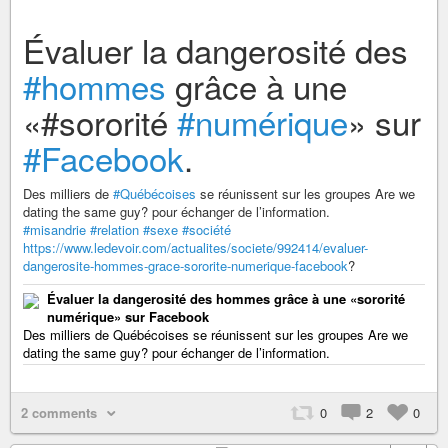
Évaluer la dangerosité des
#hommes
grâce à une
«#sororité
#numérique
» sur
#Facebook
.
Des milliers de
#Québécoises
se réunissent sur les groupes Are we
dating the same guy? pour échanger de l’information.
#misandrie
#relation
#sexe
#société
https://www.ledevoir.com/actualites/societe/992414/evaluer-
dangerosite-hommes-grace-sororite-numerique-facebook
?
Évaluer la dangerosité des hommes grâce à une «sororité
numérique» sur Facebook
Des milliers de Québécoises se réunissent sur les groupes Are we
dating the same guy? pour échanger de l’information.
2 comments
0
2
0
+ 1