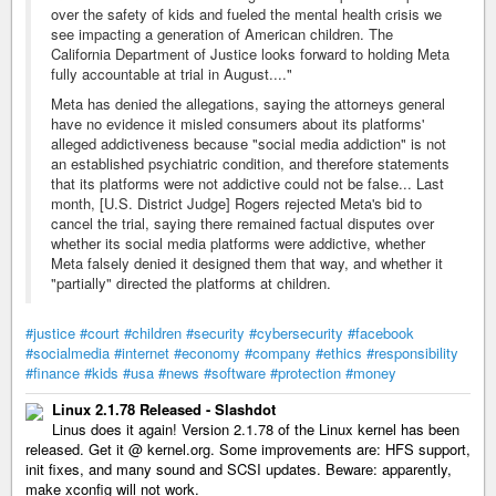
over the safety of kids and fueled the mental health crisis we
see impacting a generation of American children. The
California Department of Justice looks forward to holding Meta
fully accountable at trial in August...."
Meta has denied the allegations, saying the attorneys general
have no evidence it misled consumers about its platforms'
alleged addictiveness because "social media addiction" is not
an established psychiatric condition, and therefore statements
that its platforms were not addictive could not be false... Last
month, [U.S. District Judge] Rogers rejected Meta's bid to
cancel the trial, saying there remained factual disputes over
whether its social media platforms were addictive, whether
Meta falsely denied it designed them that way, and whether it
"partially" directed the platforms at children.
#justice
#court
#children
#security
#cybersecurity
#facebook
#socialmedia
#internet
#economy
#company
#ethics
#responsibility
#finance
#kids
#usa
#news
#software
#protection
#money
Linux 2.1.78 Released - Slashdot
Linus does it again! Version 2.1.78 of the Linux kernel has been
released. Get it @ kernel.org. Some improvements are: HFS support,
init fixes, and many sound and SCSI updates. Beware: apparently,
make xconfig will not work.