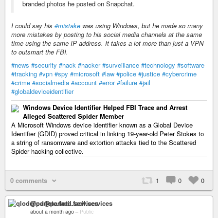
branded photos he posted on Snapchat.
I could say his
#mistake
was using Windows, but he made so many
more mistakes by posting to his social media channels at the same
time using the same IP address. It takes a lot more than just a VPN
to outsmart the FBI.
#news
#security
#hack
#hacker
#surveillance
#technology
#software
#tracking
#vpn
#spy
#microsoft
#law
#police
#justice
#cybercrime
#crime
#socialmedia
#account
#error
#failure
#jail
#globaldeviceidentifier
Windows Device Identifier Helped FBI Trace and Arrest
Alleged Scattered Spider Member
A Microsoft Windows device identifier known as a Global Device
Identifier (GDID) proved critical in linking 19-year-old Peter Stokes to
a string of ransomware and extortion attacks tied to the Scattered
Spider hacking collective.
0 comments
1
0
0
qlod@parlote.facil.services
about a month ago
–
Public