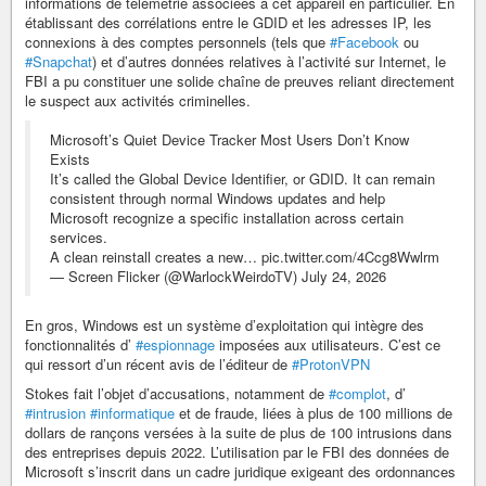
informations de télémétrie associées à cet appareil en particulier. En
établissant des corrélations entre le GDID et les adresses IP, les
connexions à des comptes personnels (tels que
#Facebook
ou
#Snapchat
) et d’autres données relatives à l’activité sur Internet, le
FBI a pu constituer une solide chaîne de preuves reliant directement
le suspect aux activités criminelles.
Microsoft’s Quiet Device Tracker Most Users Don’t Know
Exists
It’s called the Global Device Identifier, or GDID. It can remain
consistent through normal Windows updates and help
Microsoft recognize a specific installation across certain
services.
A clean reinstall creates a new… pic.twitter.com/4Ccg8Wwlrm
— Screen Flicker (@WarlockWeirdoTV) July 24, 2026
En gros, Windows est un système d’exploitation qui intègre des
fonctionnalités d’
#espionnage
imposées aux utilisateurs. C’est ce
qui ressort d’un récent avis de l’éditeur de
#ProtonVPN
Stokes fait l’objet d’accusations, notamment de
#complot
, d’
#intrusion
#informatique
et de fraude, liées à plus de 100 millions de
dollars de rançons versées à la suite de plus de 100 intrusions dans
des entreprises depuis 2022. L’utilisation par le FBI des données de
Microsoft s’inscrit dans un cadre juridique exigeant des ordonnances