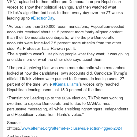
VPN), uploaded to them either pro-Democratic or pro-Republican
videos to show their political leanings, and then watched what
TikTok’s algorithm fed back to them every day over the 27 weeks
leading up to
#ElectionDay
.
"Across more than 280,000 recommendations, Republican-seeded
accounts received about 11.5 percent more 'party-aligned content'
than their Democratic counterparts, while the pro-Democratic
accounts were force-fed 7.5 percent more attacks from the other
side. As Professor Talal Rahwan put it:
'The algorithm wasn’t just giving people what they want; it was giving
one side more of what the other side says about them.'
"The pro-#rightwing bias was even more dramatic when researchers
looked at how the candidates’ own accounts did. Candidate Trump’s
official TikTok videos were pushed to Democratic-leaning users 27
percent of the time, while
#KamalaHarris
’s videos only reached
Republican-leaning users just 15.3 percent of the time.
"Translation: Leading up to the 2024 election, TikTok was working
overtime to expose Democrats and lefties to MAGA’s most
persuasive messaging, all while shielding rightwingers, independents,
and Republican voters from Harris’s voice."
Source:
xhttps://
www.alternet.org/alternet-exclusives/election-rigged-2024
Archived version: