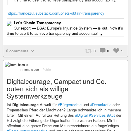
https://francezul.substack.com/p/lets-obtain-transparency
Let's Obtain Transparency
Our report — DSA: Europe’s Injustice System — is out. Now it’s
time to use it to achieve transparency and accountability.
0 comments
0
0
1
tom s
11 months ago
–
Public
Digitalcourage, Campact und Co.
outen sich als willige
Systemwerkzeuge
Ist
Digitalcourage
Anwalt für
#Bürgerrechte
und
#Demokratie
oder
Trojanisches Pferd der Mächtigen? Lange schwankte ich in meinem
Urteil. Mit einem Aufruf zur Rettung des
#Digital
#Services
#Act
der
EU zeigt die Führung der Organisation ihre wahren Farben. Mir ihr
offenbart eine ganze Reihe von Mitunterzeichnern ein fragwürdiges
#Demokratieverständnis
und eine mindestens zwiespältige Rolle.