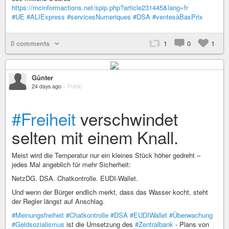
https://mcinformactions.net/spip.php?article231445&lang=fr
#UE
#ALIExpress
#servicesNumeriques
#DSA
#ventesàBasPrix
0 comments
1
0
1
Günter
24 days ago
–
Public
#Freiheit
verschwindet
selten mit einem Knall.
Meist wird die Temperatur nur ein kleines Stück höher gedreht –
jedes Mal angeblich für mehr Sicherheit:
NetzDG. DSA. Chatkontrolle. EUDI-Wallet.
Und wenn der Bürger endlich merkt, dass das Wasser kocht, steht
der Regler längst auf Anschlag.
#Meinungsfreiheit
#Chatkontrolle
#DSA
#EUDIWallet
#Überwachung
#Geldsozialismus
ist die Umsetzung des
#Zentralbank
- Plans von