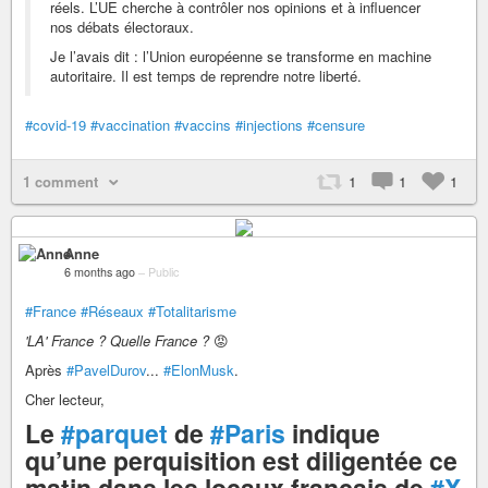
réels. L’UE cherche à contrôler nos opinions et à influencer
nos débats électoraux.
Je l’avais dit : l’Union européenne se transforme en machine
autoritaire. Il est temps de reprendre notre liberté.
#covid-19
#vaccination
#vaccins
#injections
#censure
1 comment
1
1
1
Anne
6 months ago
–
Public
#France
#Réseaux
#Totalitarisme
'LA' France ? Quelle France ?
😡
Après
#PavelDurov
...
#ElonMusk
.
Cher lecteur,
Le
#parquet
de
#Paris
indique
qu’une perquisition est diligentée ce
matin dans les locaux français de
#X