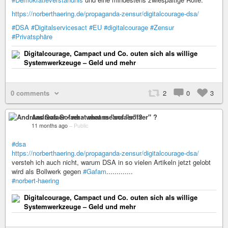
https://norberthaering.de/propaganda-zensur/digitalcourage-dsa/
#DSA
#Digitalservicesact
#EU
#digitalcourage
#Zensur
#Privatsphäre
Digitalcourage, Campact und Co. outen sich als willige
Systemwerkzeuge – Geld und mehr
0 comments
2
0
3
Andreas Sofaer - what means "sofaer" ?
11 months ago
–
Public
#dsa
https://norberthaering.de/propaganda-zensur/digitalcourage-dsa/
versteh ich auch nicht, warum DSA in so vielen Artikeln jetzt gelobt
wird als Bollwerk gegen
#Gafam
.............
#norbert-haering
Digitalcourage, Campact und Co. outen sich als willige
Systemwerkzeuge – Geld und mehr