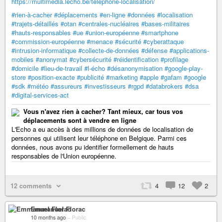
https://multimedia.lecho.be/telephone-localisation/
#rien-à-cacher
#déplacements
#en-ligne
#données
#localisation
#trajets-détaillés
#otan
#centrales-nucléaires
#bases-militaires
#hauts-responsables
#ue
#union-européenne
#smartphone
#commission-européenne
#menace
#sécurité
#cyberattaque
#intrusion-informatique
#collecte-de-données
#défense
#applications-
mobiles
#anonymat
#cybersécurité
#réidentification
#profilage
#domicile
#lieu-de-travail
#l-écho
#désanonymisation
#google-play-
store
#position-exacte
#publicité
#marketing
#apple
#gafam
#google
#sdk
#météo
#assureurs
#investisseurs
#rgpd
#databrokers
#dsa
#digital-services-act
Vous n'avez rien à cacher? Tant mieux, car tous vos
déplacements sont à vendre en ligne
L'Echo a eu accès à des millions de données de localisation de
personnes qui utilisent leur téléphone en Belgique. Parmi ces
données, nous avons pu identifier formellement de hauts
responsables de l'Union européenne.
12 comments
4
12
2
Emmanuel Florac
10 months ago
–
Public