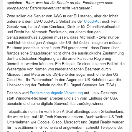
speichern.
Bitte, was hat die Schufa an den Forderungen nach
europäischer Datensouveränität nicht verstanden?
Zwar sollen die Server von AWS in der EU stehen, aber der Inhalt
untersteht dem US-Cloud-Act. Selbst als der
Cloud-Act
noch kein
Gesetz war, hatte Anton Carniaux, Direktor für Öffentlichkeitsarbeit
und Recht bei Microsoft Frankreich, vor einem dortigen
Senatsausschuss zugeben müssen, dass Microsoft - zwar nur bei
rechtlich eindeutigen Anfragen der US-Behörden - reagieren müsse.
Er könne jedenfalls nicht "unter Eid garantieren", dass Daten über
französische Staatsbürger nicht ohne die ausdrückliche Zustimmung
der französischen Regierung an die amerikanische Regierung
übermittelt werden könnten. Ein Beispiel für einen solchen Fall ist die
Weitergabe von Namen von niederländischen Beamten durch
Microsoft und Meta an die US-Behörden sogar noch ohne den US
Cloud-Act. Ihr "Verbrechen" in den Augen der US Behörden war die
Überwachung der Einhaltung des EU Digital Services Act (DSA).
Deshalb wird
Frankreichs digitale Verwaltung
auf Linux-Desktops
statt Windows-Rechnern arbeiten und sich vom Einfluss der USA
abnabeln und seine digitale Souveränität zurückgewinnen.
Telepolis.de nennt im verlinkten Artikel allerdings auch Griechenland,
die weiter fest auf US Tech-Konzerne setzen. Auch weitere US-Tech-
Unternehmen wie Google, Cisco, Microsoft und Digital Realty wurden
für Investitionen in Griechenland angeworben, schreibt Telelpolis.de.