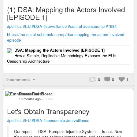
(1) DSA: Mapping the Actors Involved
[EPISODE 1]
#politics
#EU
#DSA
#surveillance
#control
#censorship
#1984
https://francezul.substack.com/p/dsa-mapping-the-actors-involved-
episode
DSA: Mapping the Actors Involved [EPISODE 1]
How a Simple, Replicable Methodology Exposes the EU's
Censorship Architecture
0 comments
0
0
1
Emmanuel Florac
10 months ago
–
Public
Let's Obtain Transparency
#politics
#EU
#DSA
#censorship
#surveillance
Our report — DSA: Europe’s Injustice System — is out. Now
it’s time to use it to achieve transparency and accountability.