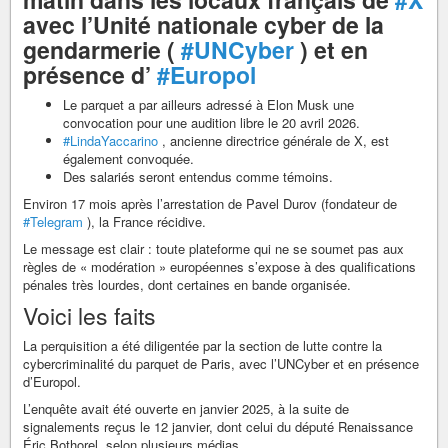
avec l’Unité nationale cyber de la
gendarmerie (
#UNCyber
) et en
présence d’
#Europol
Le parquet a par ailleurs adressé à Elon Musk une
convocation pour une audition libre le 20 avril 2026.
#LindaYaccarino
, ancienne directrice générale de X, est
également convoquée.
Des salariés seront entendus comme témoins.
Environ 17 mois après l’arrestation de Pavel Durov (fondateur de
#Telegram
), la France récidive.
Le message est clair : toute plateforme qui ne se soumet pas aux
règles de « modération » européennes s’expose à des qualifications
pénales très lourdes, dont certaines en bande organisée.
Voici les faits
La perquisition a été diligentée par la section de lutte contre la
cybercriminalité du parquet de Paris, avec l’UNCyber et en présence
d’Europol.
L’enquête avait été ouverte en janvier 2025, à la suite de
signalements reçus le 12 janvier, dont celui du député Renaissance
Éric Bothorel, selon plusieurs médias.