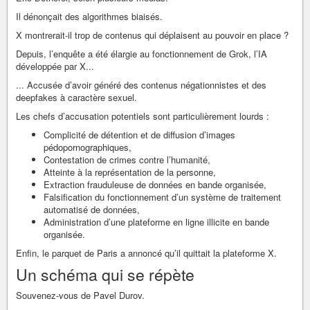
Il dénonçait des algorithmes biaisés.
X montrerait-il trop de contenus qui déplaisent au pouvoir en place ?
Depuis, l’enquête a été élargie au fonctionnement de Grok, l’IA
développée par X...
... Accusée d’avoir généré des contenus négationnistes et des
deepfakes à caractère sexuel.
Les chefs d’accusation potentiels sont particulièrement lourds :
Complicité de détention et de diffusion d’images
pédopornographiques,
Contestation de crimes contre l’humanité,
Atteinte à la représentation de la personne,
Extraction frauduleuse de données en bande organisée,
Falsification du fonctionnement d’un système de traitement
automatisé de données,
Administration d’une plateforme en ligne illicite en bande
organisée.
Enfin, le parquet de Paris a annoncé qu’il quittait la plateforme X.
Un schéma qui se répète
Souvenez-vous de Pavel Durov.