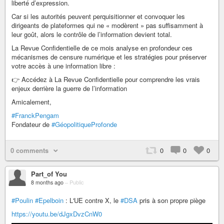
liberté d’expression.
Car si les autorités peuvent perquisitionner et convoquer les
dirigeants de plateformes qui ne « modèrent » pas suffisamment à
leur goût, alors le contrôle de l’information devient total.
La Revue Confidentielle de ce mois analyse en profondeur ces
mécanismes de censure numérique et les stratégies pour préserver
votre accès à une information libre :
👉 Accédez à La Revue Confidentielle pour comprendre les vrais
enjeux derrière la guerre de l’information
Amicalement,
#FranckPengam
Fondateur de
#GéopolitiqueProfonde
0 comments
0
0
0
Part_of You
8 months ago
–
Public
#Poulin
#Epelboin
: L'UE contre X, le
#DSA
pris à son propre piège
https://youtu.be/dJgxDvzCnW0