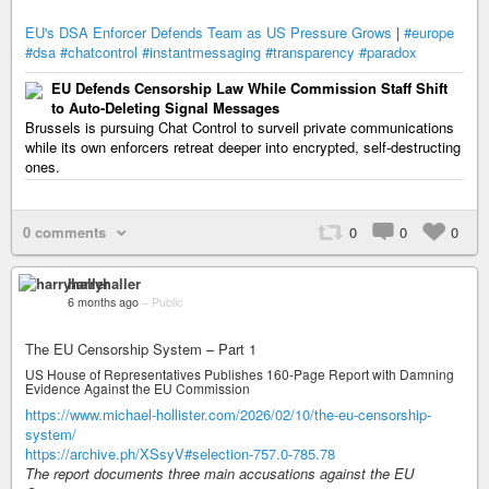
EU's DSA Enforcer Defends Team as US Pressure Grows
|
#europe
#dsa
#chatcontrol
#instantmessaging
#transparency
#paradox
EU Defends Censorship Law While Commission Staff Shift
to Auto-Deleting Signal Messages
Brussels is pursuing Chat Control to surveil private communications
while its own enforcers retreat deeper into encrypted, self-destructing
ones.
0 comments
0
0
0
harryhaller
6 months ago
–
Public
The EU Censorship System – Part 1
US House of Representatives Publishes 160-Page Report with Damning
Evidence Against the EU Commission
https://www.michael-hollister.com/2026/02/10/the-eu-censorship-
system/
https://archive.ph/XSsyV#selection-757.0-785.78
The report documents three main accusations against the EU