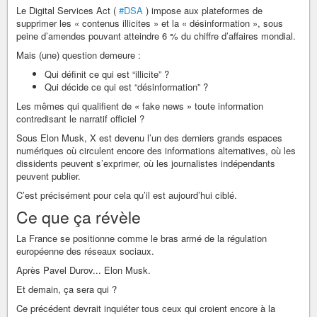
Le Digital Services Act (
#DSA
) impose aux plateformes de
supprimer les « contenus illicites » et la « désinformation », sous
peine d’amendes pouvant atteindre 6 % du chiffre d’affaires mondial.
Mais (une) question demeure :
Qui définit ce qui est “illicite” ?
Qui décide ce qui est “désinformation” ?
Les mêmes qui qualifient de « fake news » toute information
contredisant le narratif officiel ?
Sous Elon Musk, X est devenu l’un des derniers grands espaces
numériques où circulent encore des informations alternatives, où les
dissidents peuvent s’exprimer, où les journalistes indépendants
peuvent publier.
C’est précisément pour cela qu’il est aujourd’hui ciblé.
Ce que ça révèle
La France se positionne comme le bras armé de la régulation
européenne des réseaux sociaux.
Après Pavel Durov... Elon Musk.
Et demain, ça sera qui ?
Ce précédent devrait inquiéter tous ceux qui croient encore à la