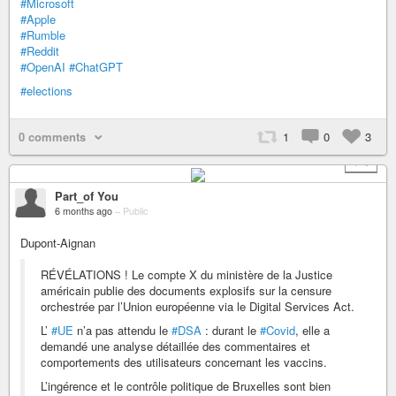
#Microsoft
#Apple
#Rumble
#Reddit
#OpenAI
#ChatGPT
#elections
0 comments
1
0
3
+ 1
Part_of You
6 months ago
–
Public
Dupont-Aignan
RÉVÉLATIONS ! Le compte X du ministère de la Justice
américain publie des documents explosifs sur la censure
orchestrée par l’Union européenne via le Digital Services Act.
L’
#UE
n’a pas attendu le
#DSA
: durant le
#Covid
, elle a
demandé une analyse détaillée des commentaires et
comportements des utilisateurs concernant les vaccins.
L’ingérence et le contrôle politique de Bruxelles sont bien