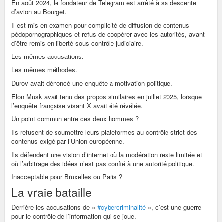
En août 2024, le fondateur de Telegram est arrêté à sa descente
d’avion au Bourget.
Il est mis en examen pour complicité de diffusion de contenus
pédopornographiques et refus de coopérer avec les autorités, avant
d’être remis en liberté sous contrôle judiciaire.
Les mêmes accusations.
Les mêmes méthodes.
Durov avait dénoncé une enquête à motivation politique.
Elon Musk avait tenu des propos similaires en juillet 2025, lorsque
l’enquête française visant X avait été révélée.
Un point commun entre ces deux hommes ?
Ils refusent de soumettre leurs plateformes au contrôle strict des
contenus exigé par l’Union européenne.
Ils défendent une vision d’internet où la modération reste limitée et
où l’arbitrage des idées n’est pas confié à une autorité politique.
Inacceptable pour Bruxelles ou Paris ?
La vraie bataille
Derrière les accusations de «
#cybercriminalité
», c’est une guerre
pour le contrôle de l’information qui se joue.