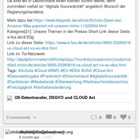
Da sind wir in Deutschland einen kleinen Schritt weiter, denn
zumindest verbal ist "digitale Souveränität" angeblich Wunsch der
Regierungshandelns.
Mehr dazu bei
https://www.telepolis.de/article/Schufa-Daten-bei-
Amazon-Was-passiert-mit-unseren-Infos-11320594.html
Kategorie[21]: Unsere Themen in der Presse Short-Link dieser Seite:
a-fsa.de/d/3Qg
Link zu dieser Seite:
https://www.a-fsa.de/de/articles/9565-20260616-
us-cloud-act-vs-eu-dsa.html
Link im Tor-Netzwerk:
http://a6pdp5vmmw4zm5tifrc3qo2pyz7mvnk4zzimpesnckvzinubzmio
ddad.onion/de/articles/9565-20260616-us-cloud-act-vs-eu-dsa.html
Tags:
#Schufa
#Cloud
#AWS
#EU
#DSA
#USA
#Cloud-Act
#Datenweitergabe
#Frankreich
#Griechenland
#digitaleSouveränität
#Sanktionen
#Niederlande
#Überwachung
#Verbraucherdatenschutz
#Freizügigkeit
#Verhaltensänderung
US-Datentransfer, DSGVO und CLOUD Act
0 comments
0
0
3
ohdeifepha@diaspora-fr.org
6 months ago
–
Public