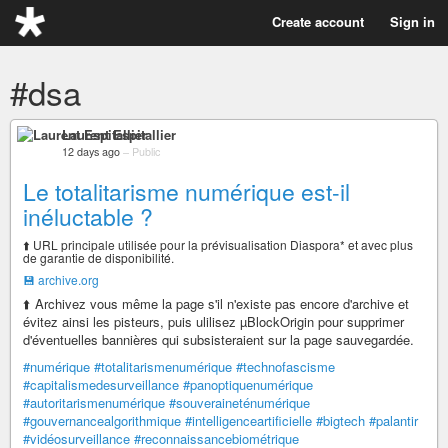
Create account
Sign in
#dsa
Laurent Espitallier
12 days ago
–
Public
Le totalitarisme numérique est-il
inéluctable ?
⬆️ URL principale utilisée pour la prévisualisation Diaspora* et avec plus
de garantie de disponibilité.
💾 archive.org
⬆️ Archivez vous même la page s'il n'existe pas encore d'archive et
évitez ainsi les pisteurs, puis ulilisez µBlockOrigin pour supprimer
d'éventuelles bannières qui subsisteraient sur la page sauvegardée.
#numérique
#totalitarismenumérique
#technofascisme
#capitalismedesurveillance
#panoptiquenumérique
#autoritarismenumérique
#souveraineténumérique
#gouvernancealgorithmique
#intelligenceartificielle
#bigtech
#palantir
#vidéosurveillance
#reconnaissancebiométrique