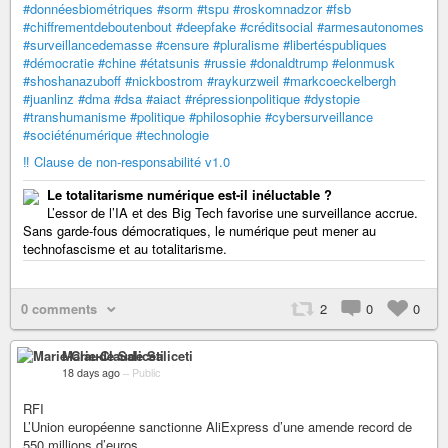
#donnéesbiométriques
#sorm
#tspu
#roskomnadzor
#fsb
#chiffrementdeboutenbout
#deepfake
#créditsocial
#armesautonomes
#surveillancedemasse
#censure
#pluralisme
#libertéspubliques
#démocratie
#chine
#étatsunis
#russie
#donaldtrump
#elonmusk
#shoshanazuboff
#nickbostrom
#raykurzweil
#markcoeckelbergh
#juanlinz
#dma
#dsa
#aiact
#répressionpolitique
#dystopie
#transhumanisme
#politique
#philosophie
#cybersurveillance
#sociéténumérique
#technologie
‼️ Clause de non-responsabilité v1.0
Le totalitarisme numérique est-il inéluctable ?
L’essor de l’IA et des Big Tech favorise une surveillance accrue.
Sans garde-fous démocratiques, le numérique peut mener au
technofascisme et au totalitarisme.
0 comments
2
0
0
Marie-Claude Saliceti
18 days ago
–
Public
RFI
L’Union européenne sanctionne AliExpress d’une amende record de
550 millions d’euros