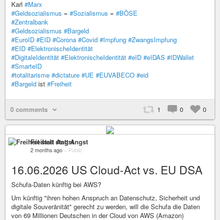
Karl
#Marx
#Geldsozialismus
=
#Sozialismus
=
#BÖSE
#Zentralbank
#Geldsozialismus
#Bargeld
#EuroID
#EID
#Corona
#Covid
#Impfung
#ZwangsImpfung
#EID
#ElektronischeIdentität
#DigitaleIdentität
#ElektronischeIdentität
#eID
#eIDAS
#IDWallet
#SmarteID
#totalitarisme
#dictature
#UE
#EUVABECO
#eid
#Bargeld
ist
#Freiheit
0 comments
1
0
0
Freiheit statt Angst
2 months ago
–
Public
16.06.2026 US Cloud-Act vs. EU DSA
Schufa-Daten künftig bei AWS?
Um künftig "ihren hohen Anspruch an Datenschutz, Sicherheit und
digitale Souveränität" gerecht zu werden, will die Schufa die Daten
von 69 Millionen Deutschen in der Cloud von AWS (Amazon)