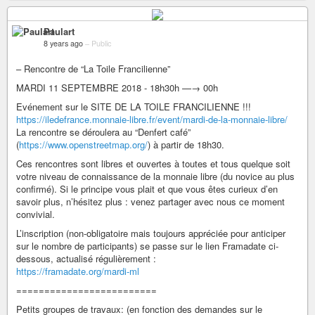
Paulart
8 years ago
–
Public
– Rencontre de “La Toile Francilienne”
MARDI 11 SEPTEMBRE 2018 - 18h30h —→ 00h
Evénement sur le SITE DE LA TOILE FRANCILIENNE !!!
https://iledefrance.monnaie-libre.fr/event/mardi-de-la-monnaie-libre/
La rencontre se déroulera au “Denfert café”
(
https://www.openstreetmap.org/
) à partir de 18h30.
Ces rencontres sont libres et ouvertes à toutes et tous quelque soit
votre niveau de connaissance de la monnaie libre (du novice au plus
confirmé). Si le principe vous plait et que vous êtes curieux d’en
savoir plus, n’hésitez plus : venez partager avec nous ce moment
convivial.
L’inscription (non-obligatoire mais toujours appréciée pour anticiper
sur le nombre de participants) se passe sur le lien Framadate ci-
dessous, actualisé régulièrement :
https://framadate.org/mardi-ml
=========================
Petits groupes de travaux: (en fonction des demandes sur le