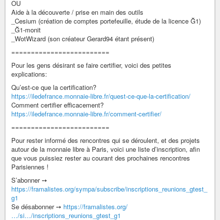
OU
Aide à la découverte / prise en main des outils
_Cesium (création de comptes portefeuille, étude de la licence Ğ1)
_Ğ1-monit
_WotWizard (son créateur Gerard94 étant présent)
=========================
Pour les gens désirant se faire certifier, voici des petites
explications:
Qu’est-ce que la certification?
https://iledefrance.monnaie-libre.fr/quest-ce-que-la-certification/
Comment certifier efficacement?
https://iledefrance.monnaie-libre.fr/comment-certifier/
=========================
Pour rester informé des rencontres qui se déroulent, et des projets
autour de la monnaie libre à Paris, voici une liste d’inscription, afin
que vous puissiez rester au courant des prochaines rencontres
Parisiennes !
S’abonner ➙
https://framalistes.org/sympa/subscribe/inscriptions_reunions_gtest_
g1
Se désabonner ➙
https://framalistes.org/
…/si…/inscriptions_reunions_gtest_g1