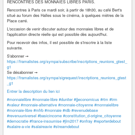
RENCONTRES DES MONNAIES LIBRES PARIS.
Rencontres à Paris ce mardi soir, à partir de 18h30, au café Bert's
situé au forum des Halles sous le cinéma, à quelques mètres de la
Place carré.
L'occasion de venir discuter autour des monnaies libres et de
l'application directe réelle qui est possible dès aujourd'hui.
Pour recevoir des infos, il est possible de s'inscrire à la liste
suivante.
S'abonner ➙
https://framalistes.org/sympa/subscribe/inscriptions_reunions_gtest_
g1
Se désabonner ➙
https://framalistes.org/sympa/sigrequest/inscriptions_reunions_gtest
_g1
Entrer la description du lien ici
#monnaielibre
#monnaie-libre
#duniter
#ğeconomicus
#rtm
#trm
#valeur
#monnaie-alternative
#monnaie-citoyenne
#monnaielibre
#monnaie-libre
#mfrb
#monnaie
#rdb
#revenudebase
#revenuuniversel
#basicincome
#constitution_d-origine_citoyenne
#democratie
#france-insoumise
#jlm2017
#onfray
#reporterdebout
#salaire-a-vie
#salaireavie
#streamdebout