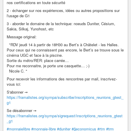
nos certifications en toute sécurité
2 - échanger sur nos expériences, idées ou autres propositions sur
l'usage de G1
3 - aborder le domaine de la technique: noeuds Duniter, Césium,
Sakia, Silkaj, Yunohost, etc
Message original:
"RDV jeudi 14 à partir de 18H30 au Bert’s à Châtelet - les Halles.
Pour ceux qui ne connaissent pas encore, le Bert’s se trouve sous le
cinéma UGC et face à la piscine.
Sortie du métro/RER: place carrée…
Pour me reconnaitre, je porte une casquette… ;-)
Nicole C. "
Pour recevoir les informations des rencontres par mail, inscrivez-
vous ici:
S'abonner ➙
https://framalistes.org/sympa/subscribe/inscriptions_reunions_gtest_
g1
Se désabonner ➙
https://framalistes.org/sympa/sigrequest/inscriptions_reunions_gtest
_g1
#monnaielibre
#monnaie-libre
#duniter
#ğeconomicus
#rtm
#trm