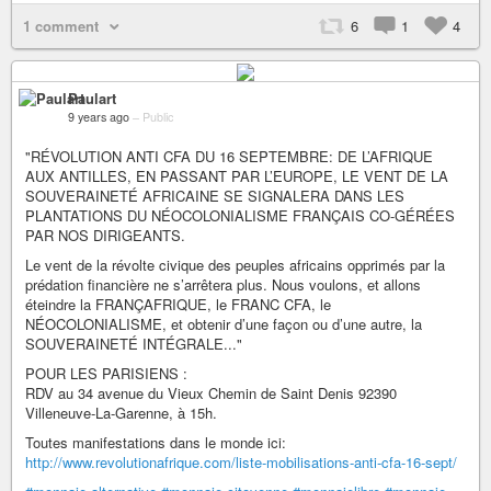
1 comment
6
1
4
Paulart
9 years ago
–
Public
"RÉVOLUTION ANTI CFA DU 16 SEPTEMBRE: DE L’AFRIQUE
AUX ANTILLES, EN PASSANT PAR L’EUROPE, LE VENT DE LA
SOUVERAINETÉ AFRICAINE SE SIGNALERA DANS LES
PLANTATIONS DU NÉOCOLONIALISME FRANÇAIS CO-GÉRÉES
PAR NOS DIRIGEANTS.
Le vent de la révolte civique des peuples africains opprimés par la
prédation financière ne s’arrêtera plus. Nous voulons, et allons
éteindre la FRANÇAFRIQUE, le FRANC CFA, le
NÉOCOLONIALISME, et obtenir d’une façon ou d’une autre, la
SOUVERAINETÉ INTÉGRALE..."
POUR LES PARISIENS :
RDV au 34 avenue du Vieux Chemin de Saint Denis 92390
Villeneuve-La-Garenne, à 15h.
Toutes manifestations dans le monde ici:
http://www.revolutionafrique.com/liste-mobilisations-anti-cfa-16-sept/