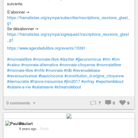
suivante.
S’abonner ➙
https://framalistes.org/sympa/subscribe/inscriptions_reunions_gtest_
g1
Se désabonner ➙
https://framalistes.org/sympa/sigrequest/inscriptions_reunions_gtest
_g1
https://www.agendadulibre.org/events/15391
#monnaielibre
#monnaie-libre
#duniter
#ğeconomicus
#rtm
#trm
#valeur
#monnaie-alternative
#monnaie-citoyenne
#monnaielibre
#monnaie-libre
#mfrb
#monnaie
#rdb
#revenudebase
#revenuuniversel
#basicincome
#constitution_d-origine_citoyenne
#democratie
#france-insoumise
#jlm2017
#onfray
#reporterdebout
#salaire-a-vie
#salaireavie
#streamdebout
0 comments
7
0
9
Paulart
9 years ago
–
Public