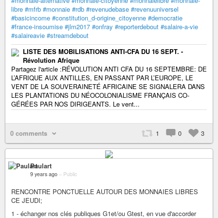
#monnaie-alternative
#monnaie-citoyenne
#monnaielibre
#monnaie-
libre
#mfrb
#monnaie
#rdb
#revenudebase
#revenuuniversel
#basicincome
#constitution_d-origine_citoyenne
#democratie
#france-insoumise
#jlm2017
#onfray
#reporterdebout
#salaire-a-vie
#salaireavie
#streamdebout
LISTE DES MOBILISATIONS ANTI-CFA DU 16 SEPT. -
Révolution Afrique
Partagez l'article :RÉVOLUTION ANTI CFA DU 16 SEPTEMBRE: DE
L’AFRIQUE AUX ANTILLES, EN PASSANT PAR L’EUROPE, LE
VENT DE LA SOUVERAINETÉ AFRICAINE SE SIGNALERA DANS
LES PLANTATIONS DU NÉOCOLONIALISME FRANÇAIS CO-
GÉRÉES PAR NOS DIRIGEANTS. Le vent...
0 comments
1
0
3
Paulart
9 years ago
–
Public
RENCONTRE PONCTUELLE AUTOUR DES MONNAIES LIBRES
CE JEUDI;
1 - échanger nos clés publiques G1et/ou Gtest, en vue d'accorder