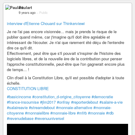
Paulart
9 years ago
–
Public
interview d'Etienne Chouard sur Thinkerviewi
Je ne l'ai pas encore visionnée... mais je prends le risque de le
publier quand même, car j'imagine qu'il doit être agréable et
intéressant de l'écouter. Je n'ai que rarement été déçu de l'entendre
dire ce qu'il dit.
Effectivement, peut être que s'il pouvait s'inspirer de l'histoire des
logiciels libres, et de la nouvelle ère de la contribution pour penser
l'approche constitutionnelle, peut-être que l'on gagnerait encore plus
de temps... !
Clin d'oeil à la Constitution Libre, qu'il est possible d'adopter à toute
échelle.
CONSTITUTION LIBRE
#basicincome
#constitution_d-origine_citoyenne
#democratie
#france-insoumise
#jlm2017
#onfray
#reporterdebout
#salaire-a-vie
#salaireavie
#streamdebout
#monnaie-alternative
#monnaie-
citoyenne
#monnaielibre
#monnaie-libre
#mfrb
#monnaie
#rdb
#revenudebase
#revenuuniversel