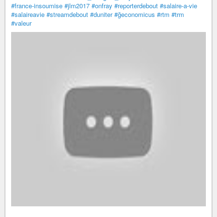
#france-insoumise
#jlm2017
#onfray
#reporterdebout
#salaire-a-vie
#salaireavie
#streamdebout
#duniter
#ğeconomicus
#rtm
#trm
#valeur