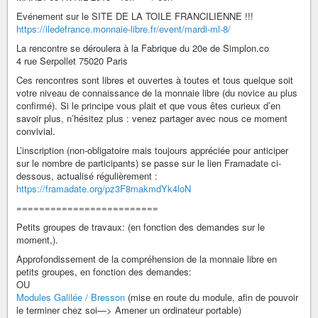
Evénement sur le SITE DE LA TOILE FRANCILIENNE !!!
https://iledefrance.monnaie-libre.fr/event/mardi-ml-8/
La rencontre se déroulera à la Fabrique du 20e de Simplon.co
4 rue Serpollet 75020 Paris
Ces rencontres sont libres et ouvertes à toutes et tous quelque soit
votre niveau de connaissance de la monnaie libre (du novice au plus
confirmé). Si le principe vous plait et que vous êtes curieux d’en
savoir plus, n’hésitez plus : venez partager avec nous ce moment
convivial.
L’inscription (non-obligatoire mais toujours appréciée pour anticiper
sur le nombre de participants) se passe sur le lien Framadate ci-
dessous, actualisé régulièrement :
https://framadate.org/pz3F8makmdYk4loN
=========================
Petits groupes de travaux: (en fonction des demandes sur le
moment,).
Approfondissement de la compréhension de la monnaie libre en
petits groupes, en fonction des demandes:
OU
Modules Galilée / Bresson
(mise en route du module, afin de pouvoir
le terminer chez soi—> Amener un ordinateur portable)