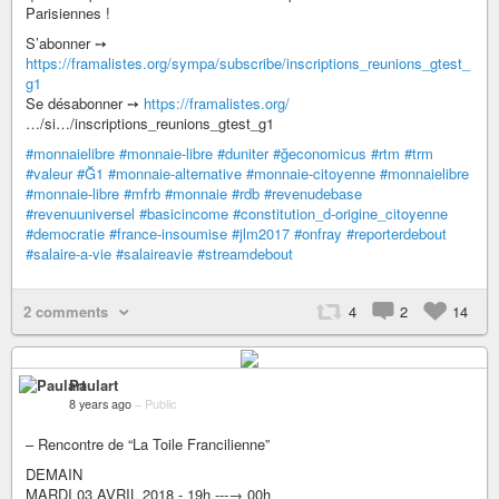
Parisiennes !
S’abonner ➙
https://framalistes.org/sympa/subscribe/inscriptions_reunions_gtest_
g1
Se désabonner ➙
https://framalistes.org/
…/si…/inscriptions_reunions_gtest_g1
#monnaielibre
#monnaie-libre
#duniter
#ğeconomicus
#rtm
#trm
#valeur
#Ğ1
#monnaie-alternative
#monnaie-citoyenne
#monnaielibre
#monnaie-libre
#mfrb
#monnaie
#rdb
#revenudebase
#revenuuniversel
#basicincome
#constitution_d-origine_citoyenne
#democratie
#france-insoumise
#jlm2017
#onfray
#reporterdebout
#salaire-a-vie
#salaireavie
#streamdebout
2 comments
4
2
14
Paulart
8 years ago
–
Public
– Rencontre de “La Toile Francilienne”
DEMAIN
MARDI 03 AVRIL 2018 - 19h ---→ 00h