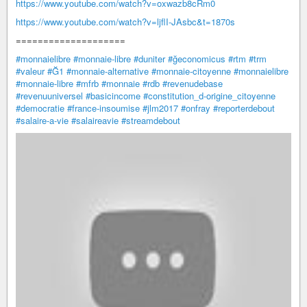
https://www.youtube.com/watch?v=oxwazb8cRm0
https://www.youtube.com/watch?v=ljflI-JAsbc&t=1870s
====================
#monnaielibre
#monnaie-libre
#duniter
#ğeconomicus
#rtm
#trm
#valeur
#Ğ1
#monnaie-alternative
#monnaie-citoyenne
#monnaielibre
#monnaie-libre
#mfrb
#monnaie
#rdb
#revenudebase
#revenuuniversel
#basicincome
#constitution_d-origine_citoyenne
#democratie
#france-insoumise
#jlm2017
#onfray
#reporterdebout
#salaire-a-vie
#salaireavie
#streamdebout