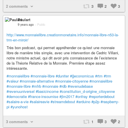
2 comments
3
2
3
Paulart
9 years ago
–
Public
http://www.monnaielibre.creationmonetaire.info/monnaie-libre-n53-la-
trm-en-miroir/
Très bon podcast, qui permet appréhender ce qu'est une monnaie
libre de manière très simple, avec une intervention de Cedric Villani,
notre ministre actuel, qui dit avoir pris connaissance de l’existence
de la Théorie Relative de la Monnaie. Première étape assez
intéressante.
#monnaielibre
#monnaie-libre
#duniter
#ğeconomicus
#rtm
#trm
#valeur
#monnaie-alternative
#monnaie-citoyenne
#monnaielibre
#monnaie-libre
#mfrb
#monnaie
#rdb
#revenudebase
#revenuuniversel
#basicincome
#constitution_d-origine_citoyenne
#democratie
#france-insoumise
#jlm2017
#onfray
#reporterdebout
#salaire-a-vie
#salaireavie
#streamdebout
#arduino
#p2p
#raspberry-
pi
#yunohost
3 comments
1
3
2