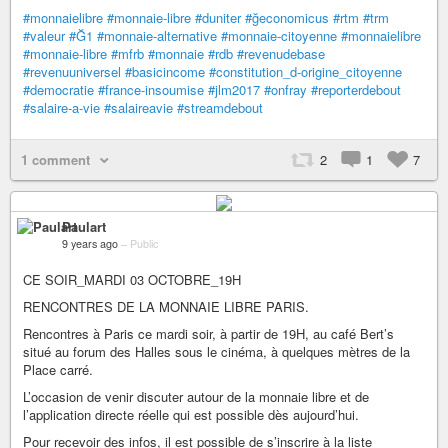
#monnaielibre
#monnaie-libre
#duniter
#ğeconomicus
#rtm
#trm
#valeur
#Ğ1
#monnaie-alternative
#monnaie-citoyenne
#monnaielibre
#monnaie-libre
#mfrb
#monnaie
#rdb
#revenudebase
#revenuuniversel
#basicincome
#constitution_d-origine_citoyenne
#democratie
#france-insoumise
#jlm2017
#onfray
#reporterdebout
#salaire-a-vie
#salaireavie
#streamdebout
1 comment
2
1
7
Paulart
9 years ago
–
Public
CE SOIR_MARDI 03 OCTOBRE_19H
RENCONTRES DE LA MONNAIE LIBRE PARIS.
Rencontres à Paris ce mardi soir, à partir de 19H, au café Bert’s
situé au forum des Halles sous le cinéma, à quelques mètres de la
Place carré.
L’occasion de venir discuter autour de la monnaie libre et de
l’application directe réelle qui est possible dès aujourd’hui.
Pour recevoir des infos, il est possible de s’inscrire à la liste