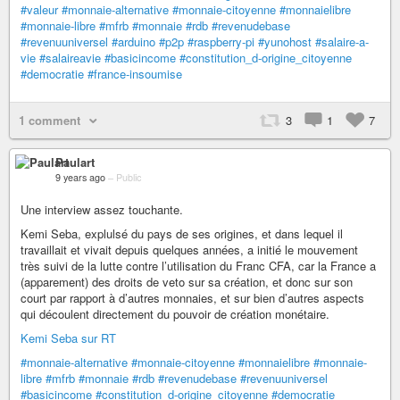
#valeur
#monnaie-alternative
#monnaie-citoyenne
#monnaielibre
#monnaie-libre
#mfrb
#monnaie
#rdb
#revenudebase
#revenuuniversel
#arduino
#p2p
#raspberry-pi
#yunohost
#salaire-a-
vie
#salaireavie
#basicincome
#constitution_d-origine_citoyenne
#democratie
#france-insoumise
1 comment
3
1
7
Paulart
9 years ago
–
Public
Une interview assez touchante.
Kemi Seba, explulsé du pays de ses origines, et dans lequel il
travaillait et vivait depuis quelques années, a initié le mouvement
très suivi de la lutte contre l’utilisation du Franc CFA, car la France a
(apparement) des droits de veto sur sa création, et donc sur son
court par rapport à d’autres monnaies, et sur bien d’autres aspects
qui découlent directement du pouvoir de création monétaire.
Kemi Seba sur RT
#monnaie-alternative
#monnaie-citoyenne
#monnaielibre
#monnaie-
libre
#mfrb
#monnaie
#rdb
#revenudebase
#revenuuniversel
#basicincome
#constitution_d-origine_citoyenne
#democratie