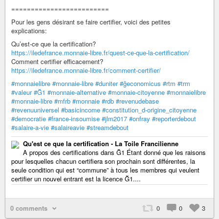
=========================
Pour les gens désirant se faire certifier, voici des petites
explications:
Qu’est-ce que la certification?
https://iledefrance.monnaie-libre.fr/quest-ce-que-la-certification/
Comment certifier efficacement?
https://iledefrance.monnaie-libre.fr/comment-certifier/
#monnaielibre
#monnaie-libre
#duniter
#ğeconomicus
#rtm
#trm
#valeur
#Ğ1
#monnaie-alternative
#monnaie-citoyenne
#monnaielibre
#monnaie-libre
#mfrb
#monnaie
#rdb
#revenudebase
#revenuuniversel
#basicincome
#constitution_d-origine_citoyenne
#democratie
#france-insoumise
#jlm2017
#onfray
#reporterdebout
#salaire-a-vie
#salaireavie
#streamdebout
Qu'est ce que la certification - La Toile Francilienne
A propos des certifications dans Ğ1 Étant donné que les raisons
pour lesquelles chacun certifiera son prochain sont différentes, la
seule condition qui est “commune” à tous les membres qui veulent
certifier un nouvel entrant est la licence Ğ1....
0 comments
0
0
3