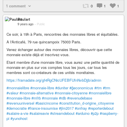
1 comment
0
1
1
Paulart
9 years ago
–
Public
Ce soir, à 19h à Paris, rencontres des monnaies libres et équitables.
A l'Anticafé, 79 rue quincampoix 75003 Paris.
Venez échanger autour des monnaies libres, découvrir que cette
monnaie existe déjà et inscrivez-vous.
Etant membre d'une monnaie libre, vous aurez une petite quantité de
monnaie en plus sur vos comptes tous les jours, car tous les
membres sont co-créateurs de ces unités monétaires.
https://framadate.org/gf4RgCNicUFEBFUfnNvbDjjb/admin
#monnaielibre
#monnaie-libre
#duniter
#ğeconomicus
#rtm
#trm
#valeur
#monnaie-alternative
#monnaie-citoyenne
#monnaielibre
#monnaie-libre
#mfrb
#monnaie
#rdb
#revenudebase
#revenuuniversel
#basicincome
#constitution_d-origine_citoyenne
#democratie
#france-insoumise
#jlm2017
#onfray
#reporterdebout
#salaire-a-vie
#salaireavie
#streamdebout
#arduino
#p2p
#raspberry-
pi
#yunohost