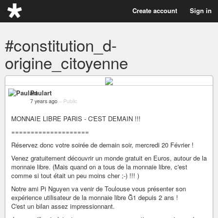
Create account
Sign in
#constitution_d-
origine_citoyenne
Paulart
7 years ago
–
Public
MONNAIE LIBRE PARIS - C'EST DEMAIN !!!
====================
Réservez donc votre soirée de demain soir, mercredi 20 Février !
Venez gratuitement découvrir un monde gratuit en Euros, autour de la
monnaie libre. (Mais quand on a tous de la monnaie libre, c'est
comme si tout était un peu moins cher ;-) !!! )
Notre ami Pi Nguyen va venir de Toulouse vous présenter son
expérience utilisateur de la monnaie libre Ğ1 depuis 2 ans !
C'est un bilan assez impressionnant.