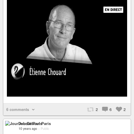
6 comments
2
6
2
JourDebout Paris
10 years ago
–
Public