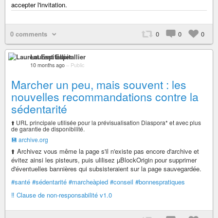
accepter l'invitation.
0 comments
0
0
0
Laurent Espitallier
10 months ago
–
Public
Marcher un peu, mais souvent : les
nouvelles recommandations contre la
sédentarité
⬆️ URL principale utilisée pour la prévisualisation Diaspora* et avec plus
de garantie de disponibilité.
💾 archive.org
⬆️ Archivez vous même la page s'il n'existe pas encore d'archive et
évitez ainsi les pisteurs, puis ulilisez µBlockOrigin pour supprimer
d'éventuelles bannières qui subsisteraient sur la page sauvegardée.
#santé
#sédentarité
#marcheàpied
#conseil
#bonnespratiques
‼️ Clause de non-responsabilité v1.0