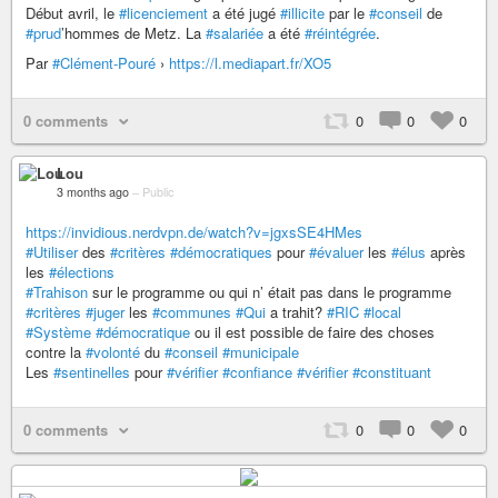
Début avril, le
#licenciement
a été jugé
#illicite
par le
#conseil
de
#prud
’hommes de Metz. La
#salariée
a été
#réintégrée
.
Par
#Clément-Pouré
›
https://l.mediapart.fr/XO5
0 comments
0
0
0
Lou
3 months ago
–
Public
https://invidious.nerdvpn.de/watch?v=jgxsSE4HMes
#Utiliser
des
#critères
#démocratiques
pour
#évaluer
les
#élus
après
les
#élections
#Trahison
sur le programme ou qui n’ était pas dans le programme
#critères
#juger
les
#communes
#Qui
a trahit?
#RIC
#local
#Système
#démocratique
ou il est possible de faire des choses
contre la
#volonté
du
#conseil
#municipale
Les
#sentinelles
pour
#vérifier
#confiance
#vérifier
#constituant
0 comments
0
0
0