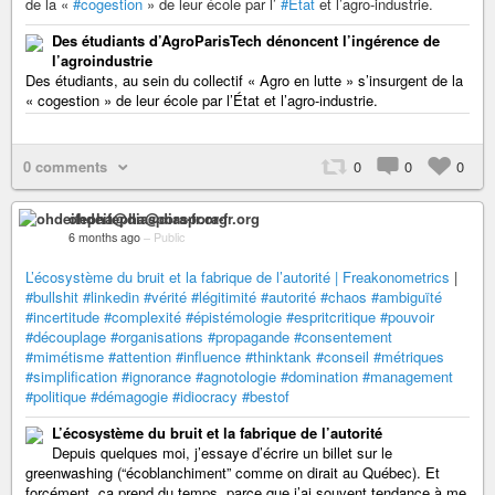
de la «
#cogestion
» de leur école par l’
#État
et l’agro-industrie.
Des étudiants d’AgroParisTech dénoncent l’ingérence de
l’agroindustrie
Des étudiants, au sein du collectif « Agro en lutte » s’insurgent de la
« cogestion » de leur école par l’État et l’agro-industrie.
0 comments
0
0
0
ohdeifepha@diaspora-fr.org
6 months ago
–
Public
L’écosystème du bruit et la fabrique de l’autorité | Freakonometrics
|
#bullshit
#linkedin
#vérité
#légitimité
#autorité
#chaos
#ambiguïté
#incertitude
#complexité
#épistémologie
#espritcritique
#pouvoir
#découplage
#organisations
#propagande
#consentement
#mimétisme
#attention
#influence
#thinktank
#conseil
#métriques
#simplification
#ignorance
#agnotologie
#domination
#management
#politique
#démagogie
#idiocracy
#bestof
L’écosystème du bruit et la fabrique de l’autorité
Depuis quelques moi, j’essaye d’écrire un billet sur le
greenwashing (“écoblanchiment” comme on dirait au Québec). Et
forcément, ça prend du temps, parce que j’ai souvent tendance à me