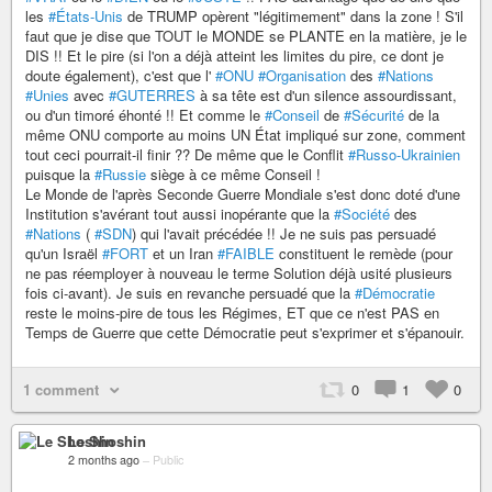
les
#États-Unis
de TRUMP opèrent "légitimement" dans la zone ! S'il
faut que je dise que TOUT le MONDE se PLANTE en la matière, je le
DIS !! Et le pire (si l'on a déjà atteint les limites du pire, ce dont je
doute également), c'est que l'
#ONU
#Organisation
des
#Nations
#Unies
avec
#GUTERRES
à sa tête est d'un silence assourdissant,
ou d'un timoré éhonté !! Et comme le
#Conseil
de
#Sécurité
de la
même ONU comporte au moins UN État impliqué sur zone, comment
tout ceci pourrait-il finir ?? De même que le Conflit
#Russo-Ukrainien
puisque la
#Russie
siège à ce même Conseil !
Le Monde de l'après Seconde Guerre Mondiale s'est donc doté d'une
Institution s'avérant tout aussi inopérante que la
#Société
des
#Nations
(
#SDN
) qui l'avait précédée !! Je ne suis pas persuadé
qu'un Israël
#FORT
et un Iran
#FAIBLE
constituent le remède (pour
ne pas réemployer à nouveau le terme Solution déjà usité plusieurs
fois ci-avant). Je suis en revanche persuadé que la
#Démocratie
reste le moins-pire de tous les Régimes, ET que ce n'est PAS en
Temps de Guerre que cette Démocratie peut s'exprimer et s'épanouir.
1 comment
0
1
0
Le Shoshin
2 months ago
–
Public