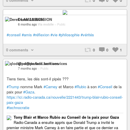
0 comments
0
0
0
Derek LAMASSION
6 months ago
Via mobile
–
Public
#conseil
#amis
#réflexion
#vie
#philosophie
#vérités
0 comments
0
0
1
qlod@parlote.facil.services
7 months ago
–
Public
Tiens tiens, les dés sont-il pipés ???
#Trump
nomme Mark
#Carney
et Marco
#Rubio
à son
#Conseil
de la
paix pour
#Gaza
.
https://ici.radio-canada.ca/nouvelle/2221443/trump-blair-rubio-conseil-
paix-gaza
#technocratie
Tony Blair et Marco Rubio au Conseil de la paix pour Gaza
Radio-Canada a ensuite appris que Donald Trump a invité le
premier ministre Mark Carney à en faire partie et que ce dernier va