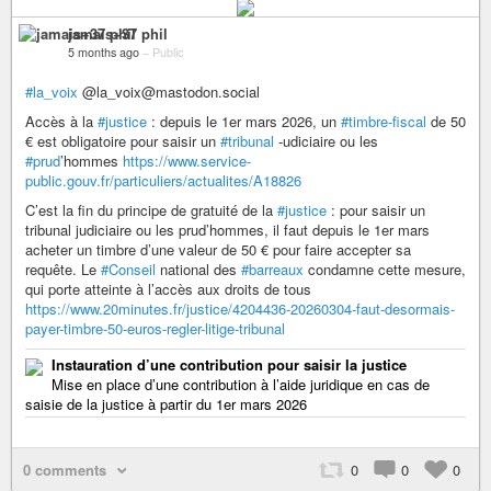
jamais+37 phil
5 months ago
–
Public
#la_voix
@la_voix@mastodon.social
Accès à la
#justice
: depuis le 1er mars 2026, un
#timbre-fiscal
de 50
€ est obligatoire pour saisir un
#tribunal
-udiciaire ou les
#prud
’hommes
https://www.service-
public.gouv.fr/particuliers/actualites/A18826
C’est la fin du principe de gratuité de la
#justice
: pour saisir un
tribunal judiciaire ou les prud’hommes, il faut depuis le 1er mars
acheter un timbre d’une valeur de 50 € pour faire accepter sa
requête. Le
#Conseil
national des
#barreaux
condamne cette mesure,
qui porte atteinte à l’accès aux droits de tous
https://www.20minutes.fr/justice/4204436-20260304-faut-desormais-
payer-timbre-50-euros-regler-litige-tribunal
Instauration d’une contribution pour saisir la justice
Mise en place d’une contribution à l’aide juridique en cas de
saisie de la justice à partir du 1er mars 2026
0 comments
0
0
0