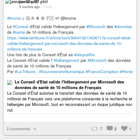
jamais+37 phil
5 months ago
–
Public
#brume
⏚ 🤔 ⛵️ 🐧 ☮️ 🇵🇸 🍉 @brume
Le
#Conseil
d'Etat valide l'hébergement par
#Microsoft
des
#données
de
#santé
de 10 millions de Français
https://www.latribune.fr/article/tech/84041921343671/le-conseil-detat-
valide-lhebergement-par-microsoft-des-donnees-de-sante-de-10-
millions-de-francais
Une fois de plus le Conseil d'État se
#disqualifie
.
Le Conseil d'Etat valide l'
#hébergement
par
#Microsoft
des données
de santé de 10 millions de Français
Par
#La-Tribune
-
#SouveraineteNumerique
#FranceCorruption
#Honte
Le Conseil d'Etat valide l'hébergement par Microsoft des
données de santé de 10 millions de Français
Le Conseil d’État autorise le transfert des données de santé de 10
millions de Français vers une plateforme consacrée à la recherche et
hébergée par Microsoft, tout en reconnaissant un risque juridique non
nul.
2 comments
7
2
1