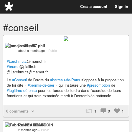
Create account
Sign in
#conseil
jamais+37 phil
about a month ago
–
Public
#Larchmutz
@mamot.fr
#brume
@piaille.fr
@Larchmutz@mamot.fr
Le
#Conseil
de l’ordre du
#barreau-de-Paris
s’oppose à la proposition
de loi dite «
#permis-de-tuer
» qui instaure une
#présomption
de
#légitime-défense
pour les forces de l'ordre dans l'exercice de leurs
fonctions et qui sera examinée mardi à l’assemblée nationale.
0 comments
1
0
1
Fabrice BEAUDOIN
2 months ago
–
Public