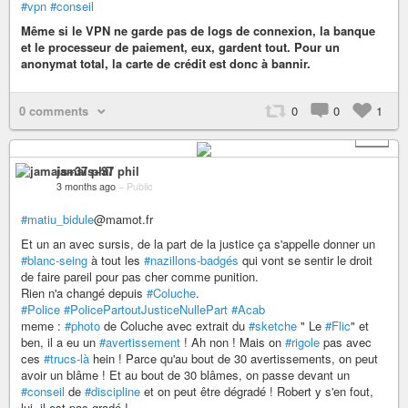
#vpn
#conseil
Même si le VPN ne garde pas de logs de connexion, la banque
et le processeur de paiement, eux, gardent tout. Pour un
anonymat total, la carte de crédit est donc à bannir.
0 comments
0
0
1
+ 1
jamais+37 phil
3 months ago
–
Public
#matiu_bidule
@mamot.fr
Et un an avec sursis, de la part de la justice ça s'appelle donner un
#blanc-seing
à tout les
#nazillons-badgés
qui vont se sentir le droit
de faire pareil pour pas cher comme punition.
Rien n'a changé depuis
#Coluche
.
#Police
#PolicePartoutJusticeNullePart
#Acab
meme :
#photo
de Coluche avec extrait du
#sketche
" Le
#Flic
" et
ben, il a eu un
#avertissement
! Ah non ! Mais on
#rigole
pas avec
ces
#trucs-là
hein ! Parce qu'au bout de 30 avertissements, on peut
avoir un blâme ! Et au bout de 30 blâmes, on passe devant un
#conseil
de
#discipline
et on peut être dégradé ! Robert y s'en fout,
lui, il est pas gradé !