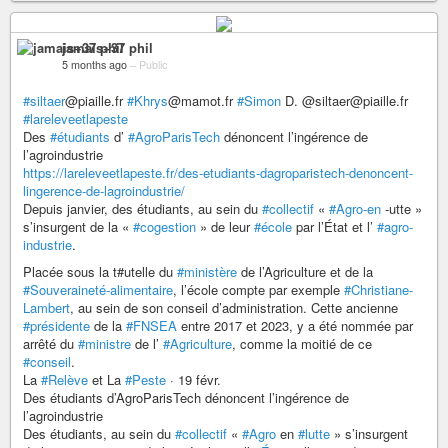
jamais+37 phil
5 months ago
–
Public
#siltaer
@piaille.fr
#Khrys
@mamot.fr
#Simon
D. @siltaer@piaille.fr
#lareleveetlapeste
Des
#étudiants
d’
#AgroParisTech
dénoncent l’ingérence de
l’agroindustrie
https://lareleveetlapeste.fr/des-etudiants-dagroparistech-denoncent-
lingerence-de-lagroindustrie/
Depuis janvier, des étudiants, au sein du
#collectif
«
#Agro-en
-utte »
s’insurgent de la «
#cogestion
» de leur
#école
par l’État et l’
#agro-
industrie
.
Placée sous la t#utelle du
#ministère
de l’Agriculture et de la
#Souveraineté-alimentaire
, l’école compte par exemple
#Christiane-
Lambert
, au sein de son conseil d’administration. Cette ancienne
#présidente
de la
#FNSEA
entre 2017 et 2023, y a été nommée par
arrêté du
#ministre
de l’
#Agriculture
, comme la moitié de ce
#conseil
.
La
#Relève
et La
#Peste
· 19 févr.
Des étudiants d’AgroParisTech dénoncent l’ingérence de
l’agroindustrie
Des étudiants, au sein du
#collectif
«
#Agro
en
#lutte
» s’insurgent