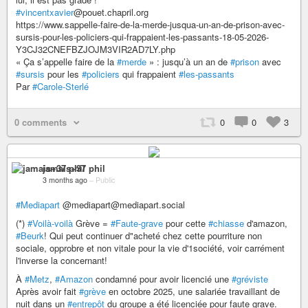
#vincentxavier
@pouet.chapril.org
https://www.sappelle-faire-de-la-merde-jusqua-un-an-de-prison-avec-
sursis-pour-les-policiers-qui-frappaient-les-passants-18-05-2026-
Y3CJ32CNEFBZJOJM3VIR2AD7LY.php
« Ça s’appelle faire de la
#merde
» : jusqu’à un an de
#prison
avec
#sursis
pour les
#policiers
qui frappaient
#les-passants
Par
#Carole-Sterlé
0 comments
0
0
3
jamais+37 phil
3 months ago
–
Public
#Mediapart
@mediapart@mediapart.social
(*)
#Voilà-voilà
Grève =
#Faute-grave
pour cette
#chiasse
d'amazon,
#Beurk
! Qui peut continuer d"acheté chez cette pourriture non
sociale, opprobre et non vitale pour la vie d'1société, voir carrément
l'inverse la concernant!
À
#Metz
,
#Amazon
condamné pour avoir licencié une
#gréviste
Après avoir fait
#grève
en octobre 2025, une salariée travaillant de
nuit dans un
#entrepôt
du groupe a été licenciée pour faute grave.