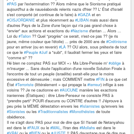
#PAS
par l'extermination ?? Alors même que le Sionisme pratiqué
aujourd'hui a de nauséabonds relents nazis d'hier ?? L' État d'Israël
s'est comporté (et continue de le faire) à
#GAZA
et en
#CISJORDANIE
et plus récemment au
#LIBAN
mais aussi dans
d'autres Pays de la Zone d'une façon qui n'a pas grand chose à
"envier" aux actions et exactions du
#Nazisme
d'antan ... Alors ...
Loi du
#Talion
?? Quel "progrès" ce serait, n'est-ce pas ?? (je ris
jaune, même couleur que l'étoile) ... près de 2000 ans de
#Crétinisme
pour en arriver (ou en revenir)
#LÀ
?? OU alors, sous prétexte de tout
ce que le
#Peuple
#Juif
a "subi", il faudrait fermer les yeux et faire
"comme si" ??
Hé bien ne comptez PAS sur MOI => Ma Libre-Pensée m'
#oblige
à
m'insurger ... Sans doute l'application d'une novelle Solution Finale à
l'encontre de tout un peuple (israélite) serait-elle pour le moins
excessive et démesurée ; mais COMMENT mettre
#FIN
à ce que cet
État
#Terroriste
(littéralement = qui propage la
#terreur
) inflige à ses
voisins ?? Je ne cautionne en
#AUCUNE
manière les exactions
iraniennes (Étatiques) : être Libre-Penseur ne consiste PAS à
"prendre parti" POUR d'aucuns ou CONTRE d'autres !! J'éprouve à
peu près la MÊME détestation envers les
#Islamistes
qu'envers les
#Sionistes
ou les
#Traditionnalistes
#Monothéistes
de toute
obédience.
Il ne s'agit donc PAS pour moi de dire que SI l'Israël de Netanyahou
est dans le
#FAUX
ou le
#MAL
, l'Iran des
#Mollahs
est dans le
#VRAI
ou le
#BIEN
ou le
#JUSTE
!! PAS davantage que de dire que