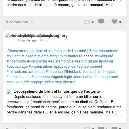
perdre dans tes détails… et là encore, ça n’a pas manqué. Mais...
0 comments
0
0
0
ohdeifepha@diaspora-fr.org
6 months ago
–
Public
L’écosystème du bruit et la fabrique de l’autorité | Freakonometrics
|
#bullshit
#linkedin
#vérité
#légitimité
#autorité
,chaos
#ambiguïté
#incertitude
#complexité
#épistémologie
#espritcritique
#pouvoir
#découplage
#organisations
#propagande
#consentement
#mimétisme
#attention
#influence
#thinktank
#conseil
#métriques
#simplification
#ignorance
#agnotologie
#domination
#management
#politique
#démagogie
#idiocracy
#bestof
L’écosystème du bruit et la fabrique de l’autorité
Depuis quelques moi, j’essaye d’écrire un billet sur le
greenwashing (“écoblanchiment” comme on dirait au Québec). Et
forcément, ça prend du temps, parce que j’ai souvent tendance à me
perdre dans tes détails… et là encore, ça n’a pas manqué. Mais...