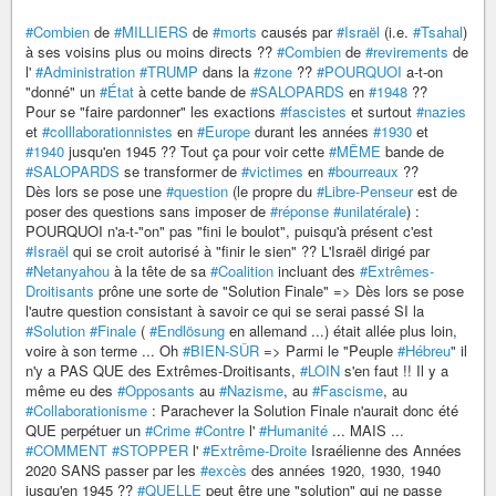
#Combien
de
#MILLIERS
de
#morts
causés par
#Israël
(i.e.
#Tsahal
)
à ses voisins plus ou moins directs ??
#Combien
de
#revirements
de
l'
#Administration
#TRUMP
dans la
#zone
??
#POURQUOI
a-t-on
"donné" un
#État
à cette bande de
#SALOPARDS
en
#1948
??
Pour se "faire pardonner" les exactions
#fascistes
et surtout
#nazies
et
#colllaborationnistes
en
#Europe
durant les années
#1930
et
#1940
jusqu'en 1945 ?? Tout ça pour voir cette
#MÊME
bande de
#SALOPARDS
se transformer de
#victimes
en
#bourreaux
??
Dès lors se pose une
#question
(le propre du
#Libre-Penseur
est de
poser des questions sans imposer de
#réponse
#unilatérale
) :
POURQUOI n'a-t-"on" pas "fini le boulot", puisqu'à présent c'est
#Israël
qui se croit autorisé à "finir le sien" ?? L'Israël dirigé par
#Netanyahou
à la tête de sa
#Coalition
incluant des
#Extrêmes-
Droitisants
prône une sorte de "Solution Finale" => Dès lors se pose
l'autre question consistant à savoir ce qui se serai passé SI la
#Solution
#Finale
(
#Endlösung
en allemand ...) était allée plus loin,
voire à son terme ... Oh
#BIEN-SÛR
=> Parmi le "Peuple
#Hébreu
" il
n'y a PAS QUE des Extrêmes-Droitisants,
#LOIN
s'en faut !! Il y a
même eu des
#Opposants
au
#Nazisme
, au
#Fascisme
, au
#Collaborationisme
: Parachever la Solution Finale n'aurait donc été
QUE perpétuer un
#Crime
#Contre
l'
#Humanité
... MAIS ...
#COMMENT
#STOPPER
l'
#Extrême-Droite
Israélienne des Années
2020 SANS passer par les
#excès
des années 1920, 1930, 1940
jusqu'en 1945 ??
#QUELLE
peut être une "solution" qui ne passe