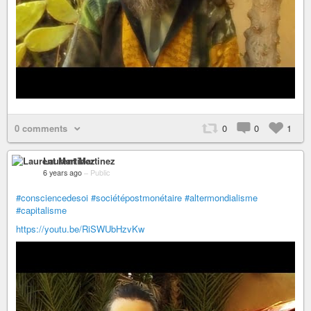
0 comments
0
0
1
Laurent Martinez
6 years ago
–
Public
#consciencedesoi
#sociétépostmonétaire
#altermondialisme
#capitalisme
https://youtu.be/RiSWUbHzvKw