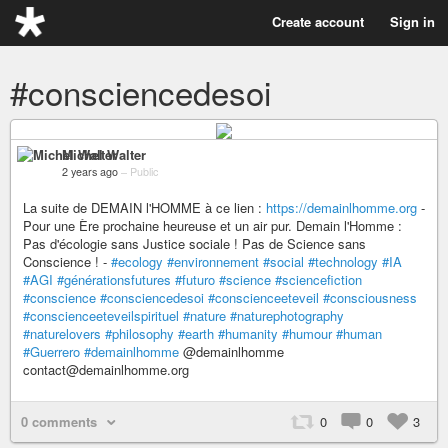
Create account
Sign in
#consciencedesoi
Michel Walter
2 years ago
–
Public
La suite de DEMAIN l'HOMME à ce lien :
https://demainlhomme.org
-
Pour une Ère prochaine heureuse et un air pur. Demain l'Homme :
Pas d'écologie sans Justice sociale ! Pas de Science sans
Conscience ! -
#ecology
#environnement
#social
#technology
#IA
#AGI
#générationsfutures
#futuro
#science
#sciencefiction
#conscience
#consciencedesoi
#conscienceeteveil
#consciousness
#conscienceeteveilspirituel
#nature
#naturephotography
#naturelovers
#philosophy
#earth
#humanity
#humour
#human
#Guerrero
#demainlhomme
@demainlhomme
contact@demainlhomme.org
0 comments
0
0
3