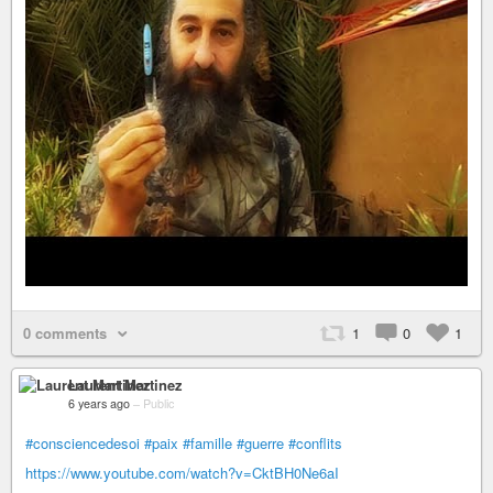
0 comments
1
0
1
Laurent Martinez
6 years ago
–
Public
#consciencedesoi
#paix
#famille
#guerre
#conflits
https://www.youtube.com/watch?v=CktBH0Ne6aI