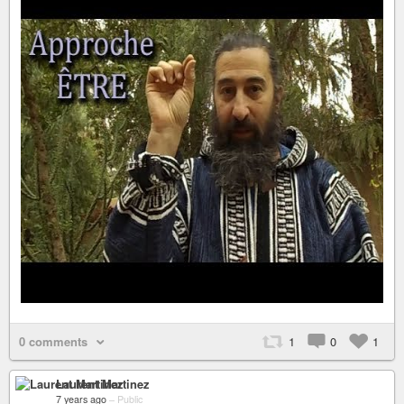
0 comments
1
0
1
Laurent Martinez
7 years ago
–
Public