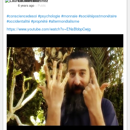
Laurent Martinez
6 years ago
–
Public
#consciencedesoi
#psychologie
#monnaie
#sociétépostmonétaire
#occidentalité
#propriété
#altermondialisme
https://www.youtube.com/watch?v=ENsBbbpCwjg