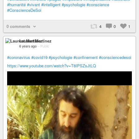
#humanité
#vivant
#intelligent
#psychologie
#conscience
#ConscienceDeSoi
0 comments
4
0
1
Laurent Martinez
6 years ago
–
Public
#coronavirus
#covid19
#psychologie
#confinement
#consciencedesoi
https://www.youtube.com/watch?v=T8IPSZsJtLQ