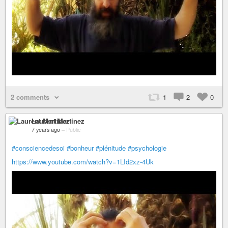
2 comments
1
2
0
Laurent Martinez
7 years ago
–
Public
#consciencedesoi
#bonheur
#plénitude
#psychologie
https://www.youtube.com/watch?v=1LId2xz-4Uk