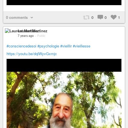
0 comments
0
0
1
Laurent Martinez
7 years ago
–
Public
#consciencedesoi
#psychologie
#vieillir
#vieillesse
https://youtu.be/dqlWyvGxmjc