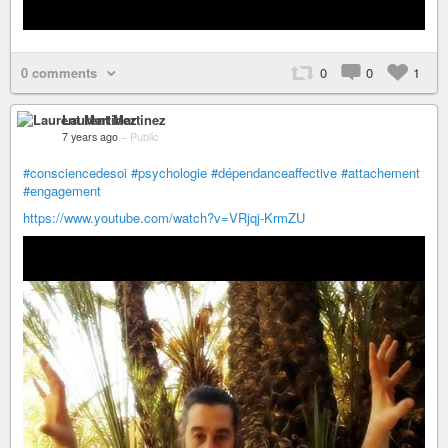
0 comments
0
0
1
Laurent Martinez
7 years ago
–
Public
#consciencedesoi
#psychologie
#dépendanceaffective
#attachement
#engagement
https://www.youtube.com/watch?v=VRjqj-KrmZU