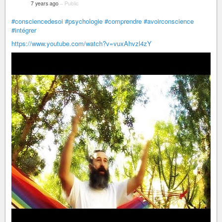
7 years ago
–
Public
#consciencedesoi
#psychologie
#comprendre
#avoirconscience
#intégrer
https://www.youtube.com/watch?v=vuxAhvzl4zY