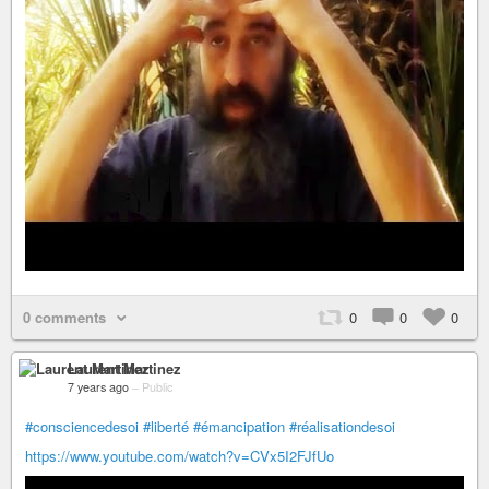
0 comments
0
0
0
Laurent Martinez
7 years ago
–
Public
#consciencedesoi
#liberté
#émancipation
#réalisationdesoi
https://www.youtube.com/watch?v=CVx5I2FJfUo