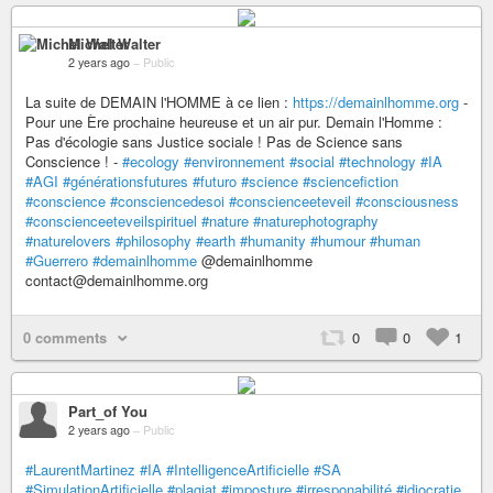
Michel Walter
2 years ago
–
Public
La suite de DEMAIN l'HOMME à ce lien :
https://demainlhomme.org
-
Pour une Ère prochaine heureuse et un air pur. Demain l'Homme :
Pas d'écologie sans Justice sociale ! Pas de Science sans
Conscience ! -
#ecology
#environnement
#social
#technology
#IA
#AGI
#générationsfutures
#futuro
#science
#sciencefiction
#conscience
#consciencedesoi
#conscienceeteveil
#consciousness
#conscienceeteveilspirituel
#nature
#naturephotography
#naturelovers
#philosophy
#earth
#humanity
#humour
#human
#Guerrero
#demainlhomme
@demainlhomme
contact@demainlhomme.org
0 comments
0
0
1
Part_of You
2 years ago
–
Public
#LaurentMartinez
#IA
#IntelligenceArtificielle
#SA
#SimulationArtificielle
#plagiat
#imposture
#irresponabilité
#idiocratie