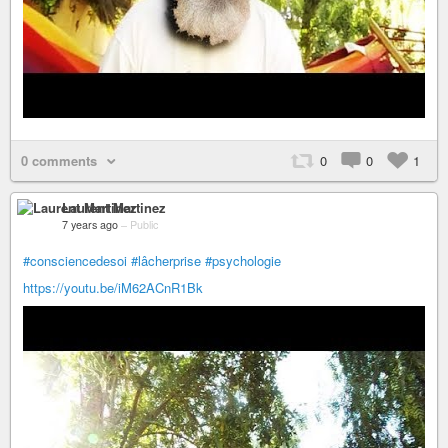
0 comments
0
0
1
Laurent Martinez
7 years ago
–
Public
#consciencedesoi
#lâcherprise
#psychologie
https://youtu.be/iM62ACnR1Bk