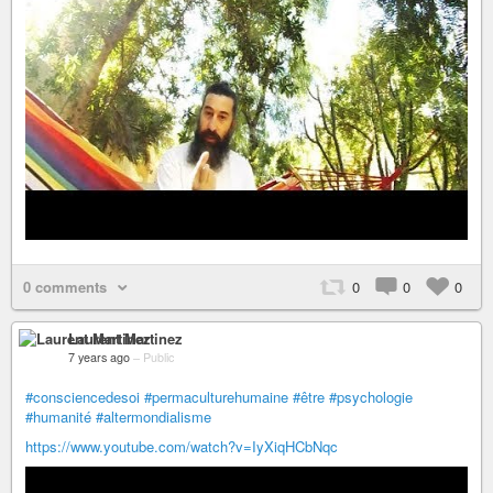
0 comments
0
0
0
Laurent Martinez
7 years ago
–
Public
#consciencedesoi
#permaculturehumaine
#être
#psychologie
#humanité
#altermondialisme
https://www.youtube.com/watch?v=IyXiqHCbNqc