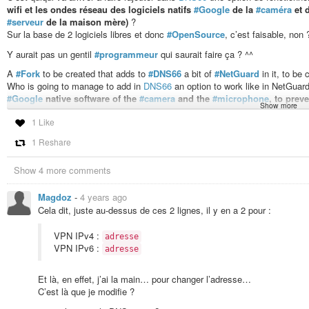
wifi et les ondes réseau des logiciels natifs
#Google
de la
#caméra
et 
#serveur
de la maison mère)
?
Sur la base de 2 logiciels libres et donc
#OpenSource
, c’est faisable, non 
Y aurait pas un gentil
#programmeur
qui saurait faire ça ? ^^
A
#Fork
to be created that adds to
#DNS66
a bit of
#NetGuard
in it, to be 
Who is going to manage to add in
DNS66
an option to work like in NetGuar
#Google
native software of the
#camera
and the
#microphone
, to pre
Show more
parent company)
?
1 Like
Based on 2 free and therefore
#OpenSource
software, it’s feasible, isn’t it 
1 Reshare
Is there a nice
#programmer
who could do that ?
https://f-droid.org/packages/org.jak_linux.dns66/
Show 4 more comments
#LogicielLibre
#VPN
#DNS
#Numérique
#Surveillance
#Contrôle
#Andr
Magdoz
-
4 years ago
DNS66
Cela dit, juste au-dessus de ces 2 lignes, il y en a 2 pour :
Régulez votre trafic DNS.
VPN IPv4 :
adresse
VPN IPv6 :
adresse
Et là, en effet, j’ai la main… pour changer l’adresse…
C’est là que je modifie ?