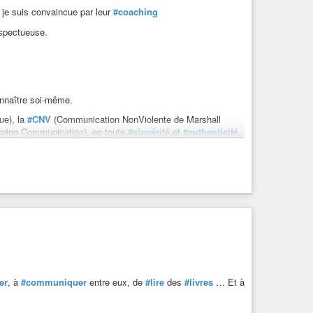
r je suis convaincue par leur
#coaching
spectueuse.
nnaître soi-même.
ue), la
#CNV
(Communication NonViolente de Marshall
rming Communication), en toute
#sincérité
et
#authenticité
.
(ils ont fait des
vidéos sur la communication au sein du
moi-même et mes capacités, aujourd’hui, je sais quelles
stimeDeSoi
#estimePersonnelle
er
, à
#communiquer
entre eux, de
#lire
des
#livres
… Et à