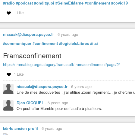
#radio
#podcast
#onditquoi
#SeineEtMarne
#confinement
#covid19
1 Like
nissuak@diaspora.psyco.fr
-
6 years ago
#communiquer
#confinement
#logicielsLibres
#itsi
Framaconfinement
La Communication dans le couple.
Le Jeu de la vie
-
YouTube
https://framablog.org/category/framasoft/framaconfinement/page/2/
1 Like
nissuak@diaspora.psyco.fr
-
6 years ago
Une de mes découvertes : j’ai utilisé Zoom réçement… je cherche u
Djan GICQUEL
-
6 years ago
On peut citer Mumble pour de l’audio à plusieurs.
kêr-Is ancien profil
-
6 years ago