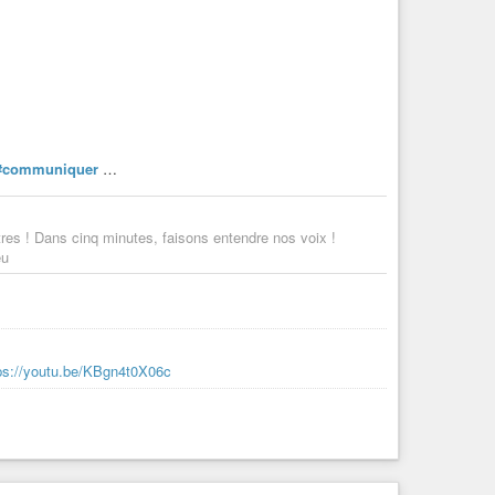
#communiquer
…
tres ! Dans cinq minutes, faisons entendre nos voix !
eu
ps://youtu.be/KBgn4t0X06c