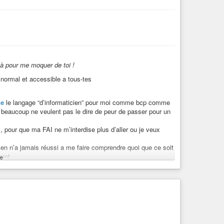
 là pour me moquer de toi !
 normal et accessible a tous-tes
le
le langage “d’informaticien” pour moi comme bcp comme
ci beaucoup ne veulent pas le dire de peur de passer pour un
pour que ma FAI ne m’interdise plus d’aller ou je veux
ien n’a jamais réussi a me faire comprendre quoi que ce soit
rtant …
e
n d’intelligence et de pédagogie, mais je comprend j’ai été
de bcp de patience et d’altruisme
NSIBLE, et se font passer pour …