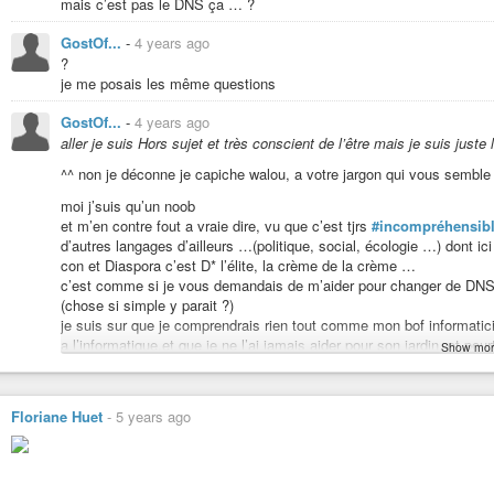
mais c’est pas le DNS ça … ?
GostOf...
-
4 years ago
?
je me posais les même questions
GostOf...
-
4 years ago
aller je suis Hors sujet et très conscient de l’être mais je suis juste
^^ non je déconne je capiche walou, a votre jargon qui vous semble
moi j’suis qu’un noob
et m’en contre fout a vraie dire, vu que c’est tjrs
#incompréhensib
d’autres langages d’ailleurs …(politique, social, écologie …) dont i
con et Diaspora c’est D* l’élite, la crème de la crème …
c’est comme si je vous demandais de m’aider pour changer de DNS, 
(chose si simple y parait ?)
je suis sur que je comprendrais rien tout comme mon bof informatic
a l’informatique,et que je ne l’ai jamais aider pour son jardin, et pou
Show mor
comprendre c’est bien, mais faire comprendre ça demande un soupço
aussi “formateur” dans mon métier et ce n’est pas simple, ça deman
ce n’était que 2 ou 3 mots ici pour certains qui sont INCOMPRÉHE
Floriane Huet
-
5 years ago