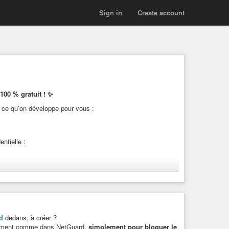
Sign in
Create account
 100 % gratuit ! ✨
r ce qu’on développe pour vous :
ntielle :
r financièrement la suite de nos projets, votre aide fait
d
dedans, à créer ?
nement comme dans NetGuard,
simplement pour bloquer le