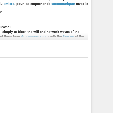
du
#micro
, pour les empêcher de
#communiquer
(avec le
??
created?
d,
simply to block the wifi and network waves of the
vent them from
#communicating
(with the
#server
of the
?
oid
#F-Droid
#FreeSoftware
#Digital
#Control