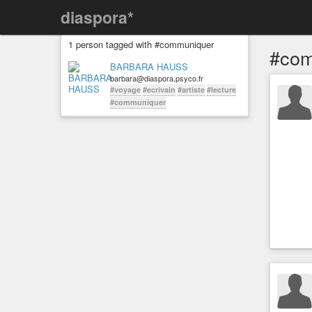
diaspora*
1 person tagged with #communiquer
#com
BARBARA HAUSS
barbara@diaspora.psyco.fr
#voyage
#ecrivain
#artiste
#lecture
#communiquer