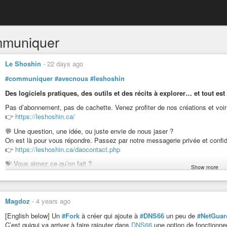
muniquer
Le Shoshin
-
22 days ago
#communiquer
#avecnous
#leshoshin
Des logiciels pratiques, des outils et des récits à explorer… et tout est
Pas d’abonnement, pas de cachette. Venez profiter de nos créations et voi
👉
https://leshoshin.ca/
💬 Une question, une idée, ou juste envie de nous jaser ?
On est là pour vous répondre. Passez par notre messagerie privée et confide
👉
https://leshoshin.ca/daocontact.php
💝 Vous aimez ce qu’on fait ?
Show more
Si vous appréciez nos outils gratuits et que vous avez les moyens de souteni
toute la différence :
👉
https://www.paypal.com/ncp/payment/GAKUTAGNHDFYU
Magdoz
-
4 years ago
Merci d’être là et bonne découverte ! 🙏
[English below] Un
#Fork
à créer qui ajoute à
#DNS66
un peu de
#NetGuar
C’est quiqui va arriver à faire rajouter dans
DNS66
une option de fonction