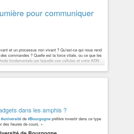
a lumière pour communiquer
ivant et un processus non vivant ? Qu’est-ce qui nous rend
 des commandes ? Quelle est la force vitale, ou ce que les
éthode fondamentale par laquelle vos cellules et votre ADN
ante et quand elle est morte. Les mêmes molécules et
u’est-ce qui permet à un être humain moyen de devenir
chaque seconde à chaque molécule de notre corps ?
t, et afin de prévenir la désintégration entropique, il faut
as. Il s’agit d’une entreprise colossale. Une simple machine
icaments ne parviennent pas à guérir le corps, parce qu’ils ne
adgets dans les amphis ?
écisément.
coup trop lente. Le scientifique russe Alexander Gurwitsch,
’
#université
de
#Bourgogne
préfère investir dans ce type
é la nécessité que les cellules puissent communiquer à la
r des heures de cours. »
niversité de Bourgogne