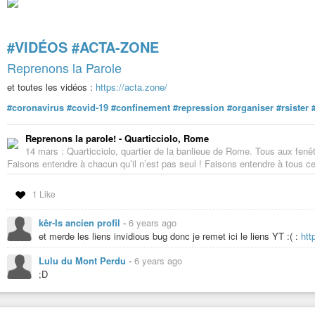
#VIDÉOS
#ACTA-ZONE
Reprenons la Parole
et toutes les vidéos :
https://acta.zone/
#coronavirus
#covid-19
#confinement
#repression
#organiser
#rsister
Reprenons la parole! - Quarticciolo, Rome
14 mars : Quarticciolo, quartier de la banlieue de Rome. Tous aux fenê
Faisons entendre à chacun qu’il n’est pas seul ! Faisons entendre à tous c
1 Like
kêr-Is ancien profil
-
6 years ago
et merde les liens invidious bug donc je remet ici le liens YT :( :
htt
Lulu du Mont Perdu
-
6 years ago
;D