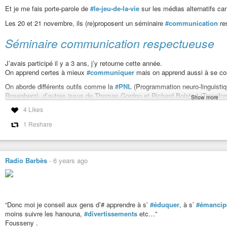
Et je me fais porte-parole de
#le-jeu-de-la-vie
sur les médias alternatifs ca
Les 20 et 21 novembre, ils (re)proposent un séminaire
#communication
re
Séminaire communication respectueuse
J’avais participé il y a 3 ans, j’y retourne cette année.
On apprend certes à mieux
#communiquer
mais on apprend aussi à se co
On aborde différents outils comme la
#PNL
(Programmation neuro-linguistiq
Rosenberg), d’autres issus de Thomas Gordon et Richard Bolstad (Transfo
Show more
4 Likes
C’est très enrichissant, que ce soit professionnellement ou personnellement 
couple
, pour vous donner une idée, sur leur
chaîne youtube
).
1 Reshare
Voilà, je vous recommande parce qu’ils m’ont aidé à changer de regard sur 
sont mes forces et mes faiblesses et je suis ok avec tout ça en prime.
#développement-personnel
#coaching
#bienveillance
#horizontalité
#e
Radio Barbès
-
6 years ago
“Donc moi je conseil aux gens d’# apprendre à s’
#éduquer
, à s’
#émancip
moins suivre les hanouna,
#divertissements
etc…”
Fousseny .