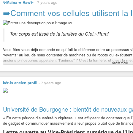
✨Maïna ∞ Raw✨
-
7 years ago
➡️Comment vos cellules utilisent l
Ton corps est tissé de la lumière du Ciel.~Rumi
Vous êtes-vous déjà demandé ce qui fait la différence entre un processus v
“vivants” au lieu de nous contenter de machines ou de robots qui exécutent
anciens philosophes appelaient “l’animus” ? C’est la lumière, et c’est la m
Show more
communiquent.
Après tout, une cellule contient les mêmes composants quand elle est viv
structures sont présentes, mais qu’est-ce qui donne la vie à la cellule ? Q
kêr-Is ancien profil
-
7 years ago
l’accumulation de 10 billions de cellules communiquant de façon précise 
De plus, toutes les quelques secondes, plus de 10 millions de cellules meuren
créer plus de cellules pour soutenir notre force vitale. Ne vous y trompez p
ne pourrait jamais y arriver. C’est aussi la raison pour laquelle tant de méd
Université de Bourgogne : bientôt de nouveaux g
fonctionnent pas au niveau de la lumière - la vitesse de la lumière, plus pr
La messagerie chimique pour orchestrer ce spectacle incroyable serait beau
« En cette période d’austérité budgétaire, il est affligeant de constater que l
contemporain de Vladimir Vernadsky et de Fritz Alfred Popp, a tous soulign
de gadget et communiquer massivement à leur propos plutôt que de finance
vitesse de la lumière pour que notre corps puisse fonctionner.
Lettre ouverte au Vice-Président numérique de l’U