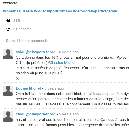
###merci
#romanssurisere
#collectifpourromans
#democratieparticipative
8 Likes
8 Reshares
Show 14 more comments
calou@diaspora-fr.org
-
6 years ago
Ça a donné dans les 16% …pas si mal pour une première… Après j’a
CNT…je préfère :-) @
Louise Michel
je n’ai plus accès à ce profil fessebook d’ailleurs …je ne sais pa
balades où je ne suis plus ?
;-)
Louise Michel
-
5 years ago
On a fait la même dans notre petit bled, et j’ai beaucoup aimé la dyn
penser qu’on pouvait améliorer les relations dans le village, fair
pas un seul élu. Et là-dessus le confinement. Ça a cassé toutes les
calou@diaspora-fr.org
-
5 years ago
ha zut ! c’est vrai que le confinement et le reste… Ça nous à tous
lutter …de toutes façons possibles…l’émergence de nouvelles idée