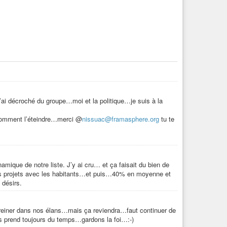
i décroché du groupe…moi et la politique…je suis à la
s comment l’éteindre…merci @
nissuac@framasphere.org
tu te
amique de notre liste. J’y ai cru… et ça faisait du bien de
e des projets avec les habitants…et puis…40% en moyenne et
 désirs.
 freiner dans nos élans…mais ça reviendra…faut continuer de
s prend toujours du temps…gardons la foi…:-)