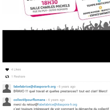
4 Likes
1 Reshare
fabefabrice@diaspora-fr.org
-
6 years ago
BRAVO !!! quel travail et quelles prestances!! tout est clair! Merci!
collectifpourRomans
-
6 years ago
merci du retour@
fabefabrice@diaspora-fr.org
c’est toujours intéressant de voir comment la démarche du collectif