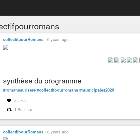
lectifpourromans
collectifpourRomans
-
6 years ago
synthèse du programme
#romanssurisere
#collectifpourromans
#municipales2020
2 Likes
1 Reshare
collectifpourRomans
-
6 years ago