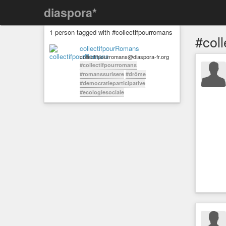
diaspora*
1 person tagged with #collectifpourromans
#col
collectifpourRomans
collectifpourromans@diaspora-fr.org
#collectifpourromans
#romanssurisere
#drôme
#democratieparticipative
#ecologiesociale