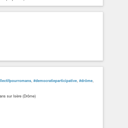
llectifpourromans
,
#democratieparticipative
,
#drôme
,
ans sur Isère (Drôme)