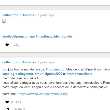
collectifpourRomans
-
7 years ago
#collectifpourromans
#manifeste
#democratie
1 Like
collectifpourRomans
-
7 years ago
Bonjour tout le monde, je suis
#nouveauici
. Mes centres d’intérêt sont
#co
#ecologie-citoyenne
,
#municipales2020
et
#romanssurisere
.
merci de nous accueillir !
nous allons partager avec vous l’aventure des élections municipales à Rom
notre projet collectif s’appuie sur le concept de la démocratie participative
notre site :
http://www.collectifpourromans.org
8 Likes
1 Reshare