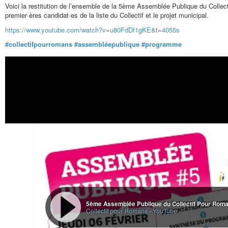
Voici la restitution de l’ensemble de la 5ème Assemblée Publique du Collec
premier·ères candidat·es de la liste du Collectif et le projet municipal.
https://www.youtube.com/watch?v=u80FdDf1gKE&t=4055s
#collectifpourromans
#assembléepublique
#programme
5ème Assemblée Publique du Collectif Pour Rom
Collectif pour Romans
-
YouTube