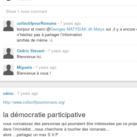
Show 1 more comment
collectifpourRomans
-
7 years ago
bonjour et merci @
Georges MATYSIAK dit Matys
oui ,il y a encore
n’hésitez pas à partager l’information
amitiés de même :-)
Cédric Stevant
-
7 years ago
Bienvenue ici.
Miguela
-
7 years ago
Bienvenue à vous !
calou
-
7 years ago
http://www.collectifpourromans.org/
la démocratie participative
vous connaissez des personnes qui pourraient être intéressées par ce projet e
dans l’immédiat…nous cherchons à toucher des romanais…
alors …partagez un max S.V.P