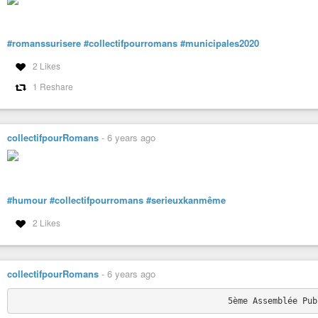
#romanssurisere
#collectifpourromans
#municipales2020
2 Likes
1 Reshare
collectifpourRomans
-
6 years ago
#humour
#collectifpourromans
#serieuxkanmême
2 Likes
collectifpourRomans
-
6 years ago