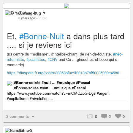
Ⓐ Yann-Lug 🏴
3 years ago
–
Public
Et,
#Bonne-Nuit
a dans plus tard
.... si je reviens ici
(ici centre du "mollisme", d'intellos-chiant, de rien-de-foutiste,
#néo-
réformiste
,
#pacifistes
,
#CNV
and Co ... girouettes et bobo-qui-s-
emmerde)
https://diaspora-fr.org/posts/30368bf0e9f0013b7bf50025900e4586
#Bonne-soirée #nuit ... #musique #Pascal
#Bonne-soirée #nuit ... #musique #Pascal
https://www.youtube.com/watch?v=mOMCZoG-Dg8 #argent
#capitalisme #révolution ...
2 comments
0
2
0
Nama-S