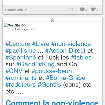
0 comments
1
0
3
GostOf...
3 years ago
–
Public
#Lecture
#Livre
#non-violence
#pacifisme
...
#Action-Direct
et
#Spontané
et Fuck les
#fables
sur
#Gandi
#King
and Co ...
#CNV
et
#pousse-beuh
#ruminants
et
#Bon-a-Gnibe
#radoteurs
#Gentils
(cons) etc
etc ....
Comment la non-violence