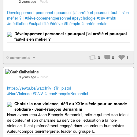
2 years ago
–
Public
Développement personnel : pourquoi j'ai arrêté et pourquoi faut-il s'en
méfier ?
|
#développementpersonnel
#psychologie
#cnv
#mbti
#méditation
#culpabilité
#dérive
#thérapie
#santémentale
Développement personnel : pourquoi j'ai arrêté et pourquoi
faut-il s'en méfier ?
0 comments
0
0
1
Cathelaine
3 years ago
–
Public
https://yewtu.be/watch?v=tTr_lplztoI
#NonViolence
#CNV
#JeanFrançoisBernardini
Choisir la non-violence, défi du XXIe siècle pour un monde
solidaire - Jean-François Bernardini
Nous avons reçu Jean-François Bernardini, artiste qui met son talent
de conteur et son charisme au service de l’éducation à la non-
violence. Il est profondément engagé dans les valeurs humanistes.
Auteur-compositeur-interprète, leader du groupe I...