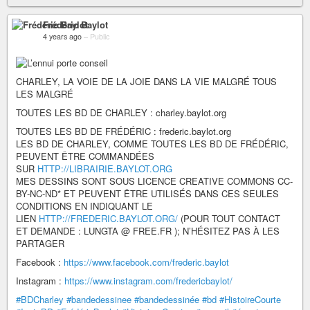
Frédéric Baylot
4 years ago
–
Public
CHARLEY, LA VOIE DE LA JOIE DANS LA VIE MALGRÉ TOUS
LES MALGRÉ
TOUTES LES BD DE CHARLEY : charley.baylot.org
TOUTES LES BD DE FRÉDÉRIC : frederic.baylot.org
LES BD DE CHARLEY, COMME TOUTES LES BD DE FRÉDÉRIC,
PEUVENT ÊTRE COMMANDÉES
SUR
HTTP://LIBRAIRIE.BAYLOT.ORG
MES DESSINS SONT SOUS LICENCE CREATIVE COMMONS CC-
BY-NC-ND* ET PEUVENT ÊTRE UTILISÉS DANS CES SEULES
CONDITIONS EN INDIQUANT LE
LIEN
HTTP://FREDERIC.BAYLOT.ORG/
(POUR TOUT CONTACT
ET DEMANDE : LUNGTA @ FREE.FR ); N’HÉSITEZ PAS À LES
PARTAGER
Facebook :
https://www.facebook.com/frederic.baylot
Instagram :
https://www.instagram.com/fredericbaylot/
#BDCharley
#bandedessinee
#bandedessinée
#bd
#HistoireCourte