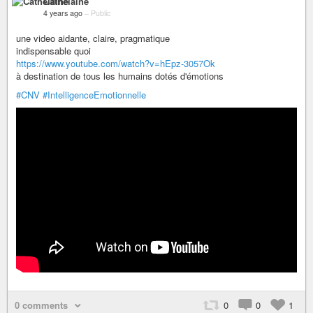
Cathelaine
4 years ago
–
Public
une video aidante, claire, pragmatique
indispensable quoi
https://www.youtube.com/watch?v=hEpz-3057Ok
à destination de tous les humains dotés d'émotions
#CNV
#IntelligenceEmotionnelle
0 comments
0
0
1