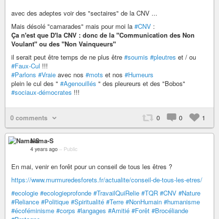
avec des adeptes voir des "sectaires" de la CNV ...
Mais désolé "camarades" mais pour moi la
#CNV
:
Ça n'est que D'la CNV : donc de la "Communication des Non
Voulant" ou des "Non Vainqueurs"
il serait peut être temps de ne plus être
#soumis
#pleutres
et / ou
#Faux-Cul
!!!
#Parlons
#Vraie
avec nos
#mots
et nos
#Humeurs
plein le cul des "
#Agenouillés
" des pleureurs et des "Bobos"
#sociaux-démocrates
!!!
0 comments
0
0
1
Nama-S
4 years ago
–
Public
En mai, venir en forêt pour un conseil de tous les êtres ?
https://www.murmuredesforets.fr/actualite/conseil-de-tous-les-etres/
#ecologie
#ecologieprofonde
#TravailQuiRelie
#TQR
#CNV
#Nature
#Reliance
#Politique
#Spiritualité
#Terre
#NonHumain
#humanisme
#écoféminisme
#corps
#langages
#Amitié
#Forêt
#Brocéliande