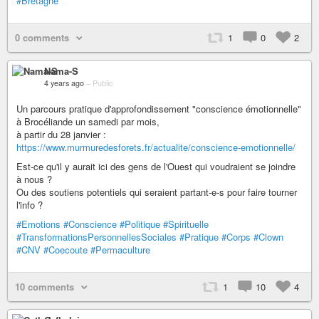
#Bretagne
0 comments
1
0
2
Nama-S
4 years ago
–
Public
Un parcours pratique d'approfondissement "conscience émotionnelle"
à Brocéliande un samedi par mois,
à partir du 28 janvier :
https://www.murmuredesforets.fr/actualite/conscience-emotionnelle/
Est-ce qu'il y aurait ici des gens de l'Ouest qui voudraient se joindre
à nous ?
Ou des soutiens potentiels qui seraient partant-e-s pour faire tourner
l'info ?
#Emotions
#Conscience
#Politique
#Spirituelle
#TransformationsPersonnellesSociales
#Pratique
#Corps
#Clown
#CNV
#Coecoute
#Permaculture
10 comments
1
10
4