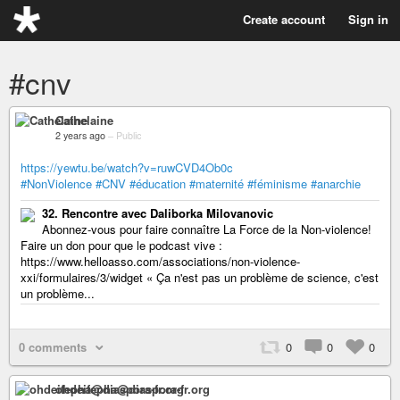
Create account
Sign in
#cnv
Cathelaine
2 years ago
–
Public
https://yewtu.be/watch?v=ruwCVD4Ob0c
#NonViolence
#CNV
#éducation
#maternité
#féminisme
#anarchie
32. Rencontre avec Daliborka Milovanovic
Abonnez-vous pour faire connaître La Force de la Non-violence!
Faire un don pour que le podcast vive :
https://www.helloasso.com/associations/non-violence-
xxi/formulaires/3/widget « Ça n'est pas un problème de science, c'est
un problème...
0 comments
0
0
0
ohdeifepha@diaspora-fr.org