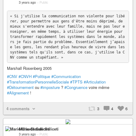
3 years ago
–
Public
« Si j'utilise la communication non violente pour libé
rer, pour permettre aux gens d'être moins déprimé, de 
mieux s'entendre avec leur famille, mais ne pas leur e
nseigner, en même temps, à utiliser leur énergie pour 
transformer rapidement les systèmes dans le monde, alo
rs je fais partie du problème. Essentiellement j’apais
e les gens, les rendant plus heureux de vivre dans les 
systèmes tels qu'ils sont, dans ce cas, j'utilise la C
Marshall Rosenberg 2005
#CNV
#CNVH
#Politique
#Communication
#TransformationPersonnelleSociale
#TPTS
#Articulation
#Détournement
ou
#imposture
?
#Congruence
voire même
#Alignement
!
4 comments
3
4
6
Marie-Claude Saliceti
3 years ago
–
Public