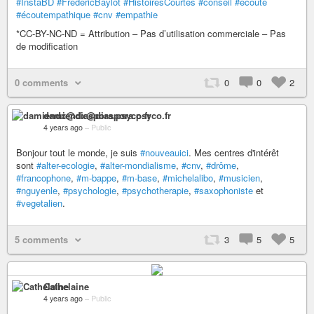
#InstaBD
#FrédéricBaylot
#HistoiresCourtes
#conseil
#écoute
#écoutempathique
#cnv
#empathie
*CC-BY-NC-ND = Attribution – Pas d’utilisation commerciale – Pas
de modification
0 comments
0
0
2
damiendx@diaspora.psyco.fr
4 years ago
–
Public
Bonjour tout le monde, je suis
#nouveauici
. Mes centres d'intérêt
sont
#alter-ecologie
,
#alter-mondialisme
,
#cnv
,
#drôme
,
#francophone
,
#m-bappe
,
#m-base
,
#michelalibo
,
#musicien
,
#nguyenle
,
#psychologie
,
#psychotherapie
,
#saxophoniste
et
#vegetalien
.
5 comments
3
5
5
Cathelaine
4 years ago
–
Public