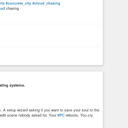
#Gewaltenteilung
nts
#concrete_city
#cloud_chasing
oud
chasing
ansfers
rig erklärt. Das droht, dem EU-US Data Privacy Framework
rating systems.
s. A setup wizard asking if you want to save your soul to the
redit scene nobody asked for. Your
#PC
reboots. You cry.