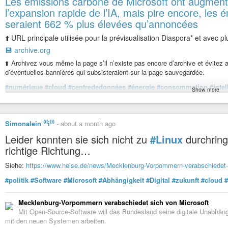
Les émissions carbone de Microsoft ont augment
11364740.html
l’expansion rapide de l’IA, mais pire encore, le
Kategorie[21]: Unsere Themen in der Presse Short-Link dieser Seite: a-fsa
seraient 662 % plus élevées qu’annoncées
Link zu dieser Seite:
https://www.a-fsa.de/de/articles/9604-20260725-ki-im
Link im Tor-Netzwerk:
http://a6pdp5vmmw4zm5tifrc3qo2pyz7mvnk4zzimpesnc
⬆️ URL principale utilisée pour la prévisualisation Diaspora* et avec pl
handy-betriebssystem.html
💾 archive.org
Tags:
#Smartphone
#Handy
#AI
#KI
#abschaltbar
#Kontrolle
#Hilfe
#Ve
#Verbraucherdatenschutz
#Datensicherheit
#Privatsphäre
#Datenbanke
⬆️ Archivez vous même la page s’il n’existe pas encore d’archive et évitez a
d’éventuelles bannières qui subsisteraient sur la page sauvegardée.
Onlinemagazin für Politik & Medien im digitalen Zeitalter | Telepol
#numérique
#cloud
#centrededonnées
#énergie
#consommation
#intel
Show more
✓ kritisch, ✓ meinungsstark, ✓ informativ! Telepolis hinterfragt die digi
‼️ Clause de non-responsabilité v1.0
&amp; Medien.
Simonalein ⁽⁽⁽i⁾⁾⁾
-
about a month ago
Les émissions carbone de Microsoft ont augmenté de 25 % en 2025 
encore, les émissions carbone réelles des GAFAM seraient 662 %
Leider konnten sie sich nicht zu
#Linux
durchring
richtige Richtung…
Siehe:
https://www.heise.de/news/Mecklenburg-Vorpommern-verabschiedet-
#politik
#Software
#Microsoft
#Abhängigkeit
#Digital
#zukunft
#cloud
#
Mecklenburg-Vorpommern verabschiedet sich von Microsoft
Mit Open-Source-Software will das Bundesland seine digitale Unabhängig
mit den neuen Systemen arbeiten.