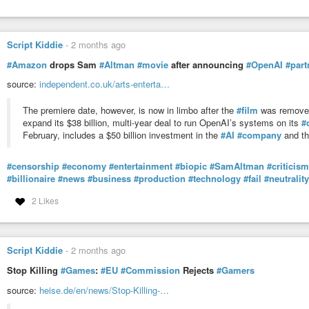
#meme
#choice
#os
#software
#foss
#floss
#opensource
#gnu
#gpl
#c
Script Kiddie
-
2 months ago
#Amazon
drops Sam
#Altman
#movie
after announcing
#OpenAI
#part
source:
independent.co.uk/arts-enterta…
The premiere date, however, is now in limbo after the
#film
was removed 
expand its $38 billion, multi-year deal to run OpenAI’s systems on its
#
February, includes a $50 billion investment in the
#AI
#company
and th
#censorship
#economy
#entertainment
#biopic
#SamAltman
#criticism
#billionaire
#news
#business
#production
#technology
#fail
#neutrality
2 Likes
Script Kiddie
-
2 months ago
Stop Killing
#Games
:
#EU
#Commission
Rejects
#Gamers
source:
heise.de/en/news/Stop-Killing-…