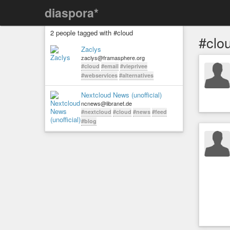
diaspora*
2 people tagged with #cloud
#clo
Zaclys
zaclys@framasphere.org
#cloud
#email
#vieprivee
#webservices
#alternatives
Nextcloud News (unofficial)
ncnews@libranet.de
#nextcloud
#cloud
#news
#feed
#blog