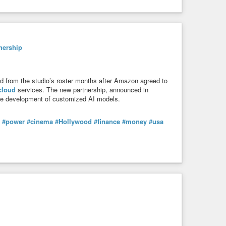
omputer
#user
#nerd
#just4fun
#system
nership
from the studio’s roster months after Amazon agreed to
cloud
services. The new partnership, announced in
e development of customized AI models.
#power
#cinema
#Hollywood
#finance
#money
#usa