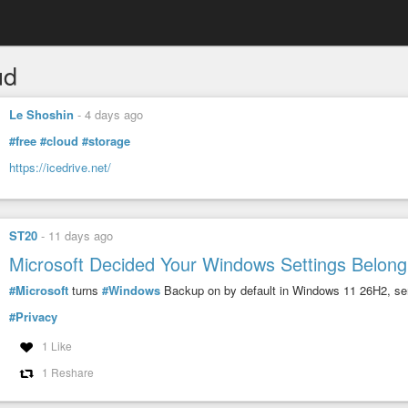
ud
Le Shoshin
-
4 days ago
#free
#cloud
#storage
https://icedrive.net/
ST20
-
11 days ago
Microsoft Decided Your Windows Settings Belong 
#Microsoft
turns
#Windows
Backup on by default in Windows 11 26H2, sen
#Privacy
1 Like
1 Reshare