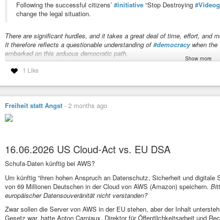
Following the successful citizens’
#initiative
“Stop Destroying
#Video
change the legal situation.
There are significant hurdles, and it takes a great deal of time, effort, and 
It therefore reflects a questionable understanding of
#democracy
when the 
embarked on this arduous democratic path.
Show more
#news
#politics
#game
#gamer
#gaming
#law
#customer
#rights
#euro
1 Like
#economy
#business
#videogame
#parliament
#future
#activism
#prot
Freiheit statt Angst
-
2 months ago
16.06.2026 US Cloud-Act vs. EU DSA
Schufa-Daten künftig bei AWS?
Um künftig “ihren hohen Anspruch an Datenschutz, Sicherheit und digitale S
von 69 Millionen Deutschen in der Cloud von AWS (Amazon) speichern.
Bit
europäischer Datensouveränität nicht verstanden?
Zwar sollen die Server von AWS in der EU stehen, aber der Inhalt unterste
Gesetz war, hatte Anton Carniaux, Direktor für Öffentlichkeitsarbeit und Rec