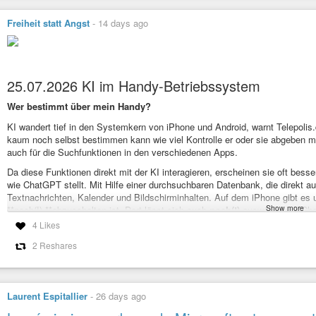
Freiheit statt Angst
-
14 days ago
25.07.2026 KI im Handy-Betriebssystem
Wer bestimmt über mein Handy?
KI wandert tief in den Systemkern von iPhone und Android, warnt Telepolis.d
kaum noch selbst bestimmen kann wie viel Kontrolle er oder sie abgeben m
auch für die Suchfunktionen in den verschiedenen Apps.
Da diese Funktionen direkt mit der KI interagieren, erscheinen sie oft bess
wie ChatGPT stellt. Mit Hilfe einer durchsuchbaren Datenbank, die direkt auf
Textnachrichten, Kalender und Bildschirminhalten. Auf dem iPhone gibt es un
Show more
**noch(!) **abzuschalten ist. Dort lässt sich auch
noch(!)
auswählen ob Chats
KI genutzt werden sollen. In den Voreinstellungen sind diese Funktionen ers
4 Likes
Die nächste spannende Frage ist, welche Daten werden in die Cloud übertrag
2 Reshares
Berechnungen der Speicherplatz knapp wird. Dem schließt sich die Frage a
Bürger müssen wir gleich hinterher fragen, auf welcher Rechtsgrundlage u
sollte. Apple hat vorsichtshalber dem Vorgang den Namen Private Cloud 
Verschlüsselung der Daten betont.
Wenn eine KI in meinen Daten wühlt, dann
Laurent Espitallier
-
26 days ago
Mehr dazu bei
https://www.telepolis.de/article/KI-im-Betriebssystem-Kern-