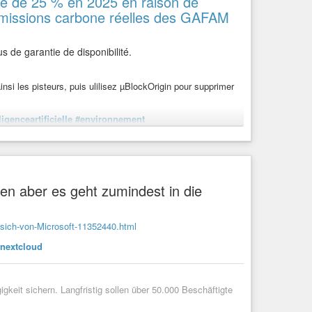
é de 25 % en 2025 en raison de
s émissions carbone réelles des GAFAM
.de/d/3QX
-handy-betriebssystem.html
kvzinubzmioddad.onion/de/articles/9604-20260725-ki-im-
us de garantie de disponibilité.
rhaltensänderung
#Ungleichbehandlung
n
#Cloud
insi les pisteurs, puis ulilisez µBlockOrigin pour supprimer
is
ligenceartificielle
#environnement
tale Gesellschaft und ihre Entwicklung in Politik, Wirtschaft
en raison de l'expansion rapide de l'IA, mais pire
 plus élevées qu'annoncées
en aber es geht zumindest in die
sich-von-Microsoft-11352440.html
nextcloud
keit sichern. Langfristig sollen über 50.000 Beschäftigte