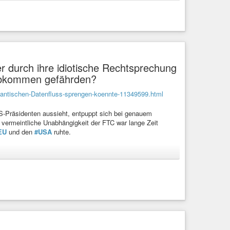
 durch ihre idiotische Rechtsprechung
rabkommen gefährden?
tlantischen-Datenfluss-sprengen-koennte-11349599.html
US-Präsidenten aussieht, entpuppt sich bei genauem
e vermeintliche Unabhängigkeit der FTC war lange Zeit
EU
und den
#USA
ruhte.
at
#Noyb
die Kommission formell aufgefordert, die
s aufzuheben. Sie habe unter dem Druck der Wirtschaft
 sei an der Zeit, Verantwortung zu übernehmen und einen
rastruktur einzuleiten.
nschutz
#Internet
#Problem
#Recht
#Europa
#Zukunft