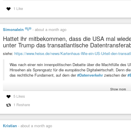
1 Like
Simonalein ⁽⁽⁽i⁾⁾⁾
-
about a month ago
Hattet ihr mitbekommen, dass die USA mal wieder
unter Trump das transatlantische Datentransfe
siehe:
https://www.heise.de/news/Kartenhaus-Wie-ein-US-Urteil-den-transa
Was nach einer rein innenpolitischen Debatte über die Machtfülle des 
Hinsehen als Sprengsatz für die europäische Digitalwirtschaft. Denn di
das rechtliche Fundament, auf dem der
#Datenverkehr
zwischen der
#
…
Show more
5 Likes
Da es in den USA schlicht keine unabhängigen Behörden mehr gebe, h
Angemessenheitsentscheidung für die USA in einem geordneten Prozes
1 Reshare
ein rechtliches Luftschloss gebaut, das nun in sich zusammenfalle. Es
koordinierten Ausstieg der europäischen Wirtschaft aus der US-Cloud-Inf
Kristian
-
about a month ago
#Wirtschaft
#Politik
#Macht
#Unabhängigkeit
#Justiz
#Vertrauen
#Date