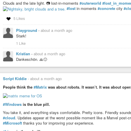
#online
#Sicherheit
#Cybersecurity
#Cloud
#Privatsphäre
#Demokratie
Clouds and the late light. 📷 lost-in-moments
#outerworld
#lost_in_mome
#lost
in moments
#concrete
city
#cl
US-Urteil erschüttert das Fundament des transatlantischen Datentr
5 Likes
Der Supreme Court hat die Unabhängigkeit der FTC für verfassungswid
die rechtliche Basis zu entziehen.
Playground
-
about a month ago
Stark!
1 Like
Kristian
-
about a month ago
Dankeschön. 🙏🙂
Script Kiddie
-
about a month ago
People think the
#Matrix
was about robots. It wasn’t. It was about ope
#Windows
is the blue pill.
You take it, and everything stays comfortable. Pretty icons. Friendly sound
#cloud
. Updates appear at the worst possible moment like a Marvel post-c
#Microsoft
thanks you for improving your experience.