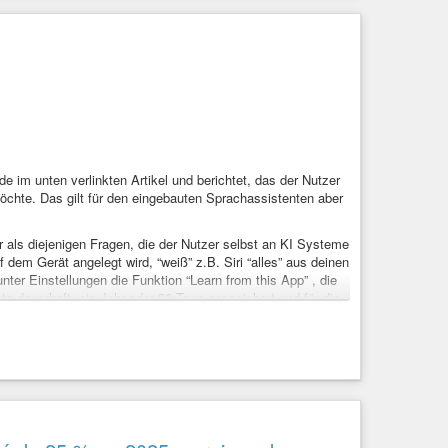
e im unten verlinkten Artikel und berichtet, das der Nutzer
öchte. Das gilt für den eingebauten Sprachassistenten aber
er als diejenigen Fragen, die der Nutzer selbst an KI Systeme
 dem Gerät angelegt wird, “weiß” z.B. Siri “alles” aus deinen
ter Einstellungen die Funktion “Learn from this App” , die
 dauerhaft, ein Jahr oder 30 Tage gespeichert und für die
t einmal eingeschaltet.
en? Denn es ist zu erwarten, dass für die lokalen
n, wer dann auf solche Daten Zugriff bekommt. Als EU
nd zu welchen Zwecken so eine Weitergabe zulässig sein
Compute (PCC) gegeben und die Ende-zu-Ende
 ist das nicht privat!
Wie-sich-die-Kontrolle-ueber-das-Smartphone-verschiebt-