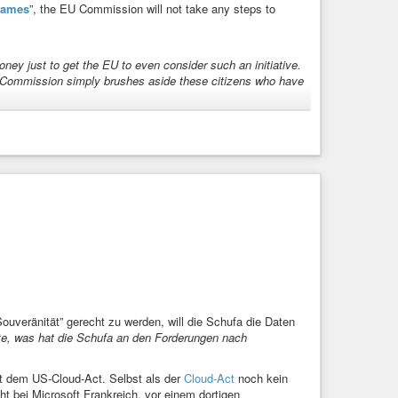
games
”, the EU Commission will not take any steps to
money just to get the EU to even consider such an initiative.
Commission simply brushes aside these citizens who have
pe
#fail
#ethics
#problem
#computer
#cloud
#money
est
#resistance
#culture
#popculture
ouveränität” gerecht zu werden, will die Schufa die Daten
te, was hat die Schufa an den Forderungen nach
ht dem US-Cloud-Act. Selbst als der
Cloud-Act
noch kein
ht bei Microsoft Frankreich, vor einem dortigen