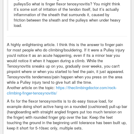
pulleysSo what is finger flexor tenosynovitis? You might think
it’s some sort of irritation of the tendon itself, but it’s actually
inflammation of the sheath that surrounds it, caused by
friction between the sheath and the pulleys when under heavy
load.
A highly enlightening article. I think this is the answer to finger pain
for most people who do climbing/bouldering. If it were a Pulley injury
you'd notice it as an acute happening, even if its a minor tear you
would notice it when it happen during a climb. While the
Tenosynovitis sneaks up on you, gradually over weeks, you can't
pinpoint where or when you started to feel the pain, it just appeared.
Tenosynovitis tenderness/pain happen when you press on the area
while a Pulley injury tend to give hurt all the time.
Another article on the topic:
https://theclimbingdoctor.com/rock-
climbing-finger-tenosynovitis/
A fix for the flexor tenosynovitis is to do easy tissue load, for
example doing short active hang on a rounded (cushioned) pull-up bar
(hangboarding with straight angled fingers put too much tension on
the finger) with rounded finger grip over the bar. Keep the feet
touching the ground in the beginning until tolerance has been built up,
keep it short for 5-10sec only, multiple sets.