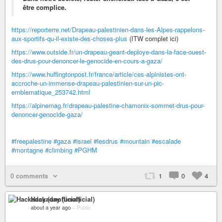
être complice.
https://reporterre.net/Drapeau-palestinien-dans-les-Alpes-rappelons-
aux-sportifs-qu-il-existe-des-choses-plus
(ITW complet ici)
https://www.outside.fr/un-drapeau-geant-deploye-dans-la-face-ouest-
des-drus-pour-denoncer-le-genocide-en-cours-a-gaza/
https://www.huffingtonpost.fr/france/article/ces-alpinistes-ont-
accroche-un-immense-drapeau-palestinien-sur-un-pic-
emblematique_253742.html
https://alpinemag.fr/drapeau-palestine-chamonix-sommet-drus-pour-
denoncer-genocide-gaza/
#freepalestine
#gaza
#israel
#lesdrus
#mountain
#escalade
#montagne
#climbing
#PGHM
0 comments
1
0
4
Hackaday (unofficial)
about a year ago
–
Public