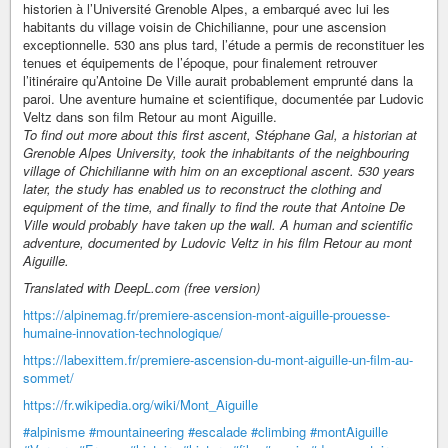
historien à l’Université Grenoble Alpes, a embarqué avec lui les
habitants du village voisin de Chichilianne, pour une ascension
exceptionnelle. 530 ans plus tard, l’étude a permis de reconstituer les
tenues et équipements de l’époque, pour finalement retrouver
l’itinéraire qu’Antoine De Ville aurait probablement emprunté dans la
paroi. Une aventure humaine et scientifique, documentée par Ludovic
Veltz dans son film Retour au mont Aiguille.
To find out more about this first ascent, Stéphane Gal, a historian at
Grenoble Alpes University, took the inhabitants of the neighbouring
village of Chichilianne with him on an exceptional ascent. 530 years
later, the study has enabled us to reconstruct the clothing and
equipment of the time, and finally to find the route that Antoine De
Ville would probably have taken up the wall. A human and scientific
adventure, documented by Ludovic Veltz in his film Retour au mont
Aiguille.
Translated with DeepL.com (free version)
https://alpinemag.fr/premiere-ascension-mont-aiguille-prouesse-
humaine-innovation-technologique/
https://labexittem.fr/premiere-ascension-du-mont-aiguille-un-film-au-
sommet/
https://fr.wikipedia.org/wiki/Mont_Aiguille
#alpinisme
#mountaineering
#escalade
#climbing
#montAiguille