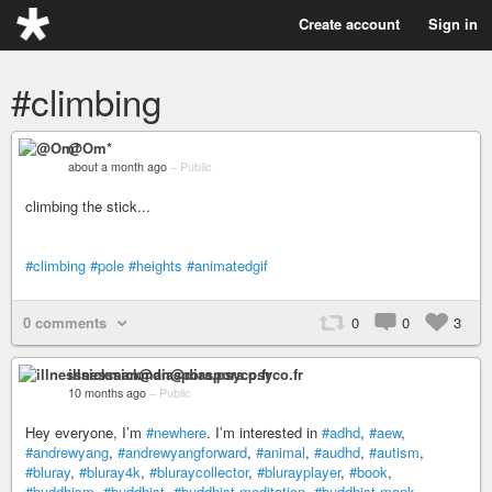
Create account
Sign in
#climbing
@Om*
about a month ago
–
Public
climbing the stick...
#climbing
#pole
#heights
#animatedgif
0 comments
0
0
3
illnesssickman@diaspora.psyco.fr
10 months ago
–
Public
Hey everyone, I’m
#newhere
. I’m interested in
#adhd
,
#aew
,
#andrewyang
,
#andrewyangforward
,
#animal
,
#audhd
,
#autism
,
#bluray
,
#bluray4k
,
#bluraycollector
,
#blurayplayer
,
#book
,
#buddhism
,
#buddhist
,
#buddhist-meditation
,
#buddhist-monk
,