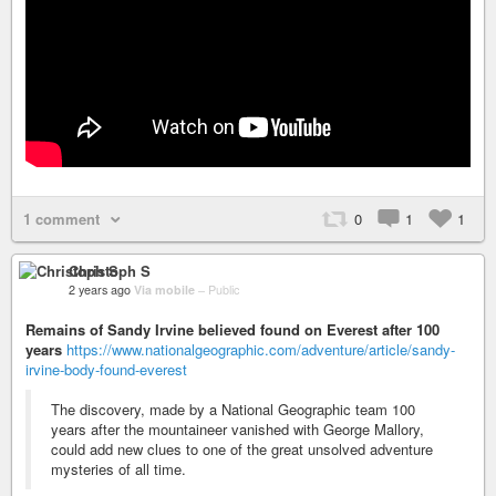
1 comment
0
1
1
Christoph S
2 years ago
Via mobile
–
Public
Remains of Sandy Irvine believed found on Everest after 100
years
https://www.nationalgeographic.com/adventure/article/sandy-
irvine-body-found-everest
The discovery, made by a National Geographic team 100
years after the mountaineer vanished with George Mallory,
could add new clues to one of the great unsolved adventure
mysteries of all time.