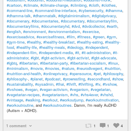
#cartoon
,
#climate
,
#climate-change
,
#climbing
,
#cloth
,
#clothes
,
#command-line
,
#command-line-interface
,
#cybersecurity
,
#dhamma
,
#dhamma-talk
,
#dhammatalk
,
#digitalminimalism
,
#digitalprivacy
,
#documenary
,
#documentaries
,
#documentary
,
#documentaryfilm
,
#documentaryfilms
,
#documentaryhd
,
#dvd
,
#dvdcollector
,
#earth
,
#english
,
#environment
,
#environmentalism
,
#exercise
,
#exerciseadvice
,
#exercisefitness
,
#film
,
#fitness
,
#green
,
#gym
,
#gym-time
,
#healthy
,
#healthy-breakfast
,
#healthy-eating
,
#healthy-
food
,
#healthy-life
,
#healthy-meals
,
#ideology
,
#independent
,
#independent-film
,
#independent-media
,
#it
,
#it-administration
,
#it-
administrator
,
#lgbt
,
#lgbt-activism
,
#lgbt-activist
,
#lgbt-advocate
,
#lgbtq
,
#libertarian
,
#libertarian-party
,
#libertarian-socialism
,
#linux
,
#minimalism
,
#movie
,
#movies
,
#nature
,
#neurodivegent
,
#nutrition
,
#nutrition-and-health
,
#onlineprivacy
,
#opensource
,
#pet
,
#philosophy
,
#philosophy-
,
#planet
,
#podcast
,
#prowrestling
,
#secondhand
,
#show
,
#sustainabaility
,
#sysadmin
,
#thai
,
#thrift
,
#thrifting
,
#tv
,
#tvshow
,
#tvshows
,
#vegan
,
#vegan-activism
,
#veganism
,
#vegetarian
,
#vegetarian-recipes
,
#vegetarianism
,
#vhs
,
#vhs4ever
,
#vhshd
,
#vintaage
,
#walking
,
#workout
,
#workoutjump
,
#workoutmotivation
,
#workoutroutine
, and
#workoutroutines
. Damm, I'm really AuDHD
(Autism + ADHD).
1 comment
1
1
4