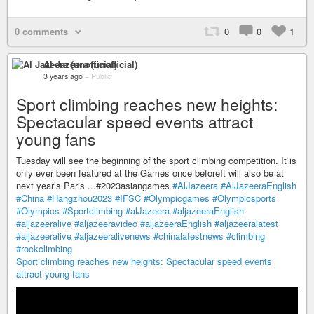
0 comments
0
0
1
Al Jazeera (unofficial)
3 years ago
–
Public
Sport climbing reaches new heights:
Spectacular speed events attract
young fans
Tuesday will see the beginning of the sport climbing competition. It is
only ever been featured at the Games once beforeIt will also be at
next year’s Paris ...#2023asiangames
#AlJazeera
#AlJazeeraEnglish
#China
#Hangzhou2023
#IFSC
#Olympicgames
#Olympicsports
#Olympics
#Sportclimbing
#alJazeera
#aljazeeraEnglish
#aljazeeralive
#aljazeeravideo
#aljazeeraEnglish
#aljazeeralatest
#aljazeeralive
#aljazeeralivenews
#chinalatestnews
#climbing
#rockclimbing
Sport climbing reaches new heights: Spectacular speed events
attract young fans