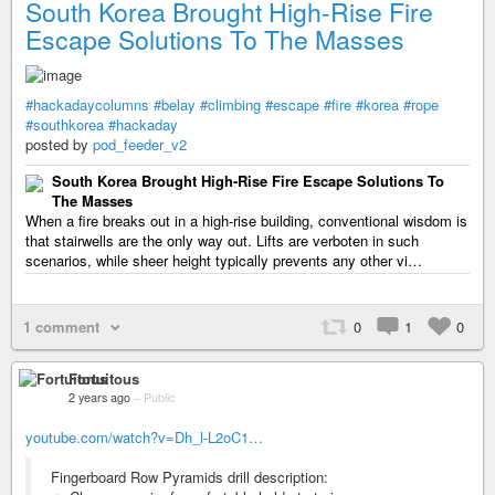
South Korea Brought High-Rise Fire
Escape Solutions To The Masses
#hackadaycolumns
#belay
#climbing
#escape
#fire
#korea
#rope
#southkorea
#hackaday
posted by
pod_feeder_v2
South Korea Brought High-Rise Fire Escape Solutions To
The Masses
When a fire breaks out in a high-rise building, conventional wisdom is
that stairwells are the only way out. Lifts are verboten in such
scenarios, while sheer height typically prevents any other vi…
1 comment
0
1
0
Fortuitous
2 years ago
–
Public
youtube.com/watch?v=Dh_l-L2oC1…
Fingerboard Row Pyramids drill description: