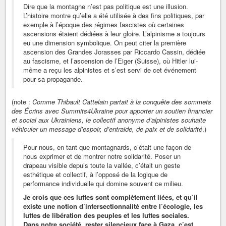
Dire que la montagne n’est pas politique est une illusion.
L’histoire montre qu’elle a été utilisée à des fins politiques, par
exemple à l’époque des régimes fascistes où certaines
ascensions étaient dédiées à leur gloire. L’alpinisme a toujours
eu une dimension symbolique. On peut citer la première
ascension des Grandes Jorasses par Riccardo Cassin, dédiée
au fascisme, et l’ascension de l’Eiger (Suisse), où Hitler lui-
même a reçu les alpinistes et s’est servi de cet événement
pour sa propagande.
(note :
Comme Thibault Cattelain partait à la conquête des sommets
des Écrins avec Summits4Ukraine pour apporter un soutien financier
et social aux Ukrainiens, le collectif anonyme d’alpinistes souhaite
véhiculer un message d’espoir, d’entraide, de paix et de solidarité
.)
Pour nous, en tant que montagnards, c’était une façon de
nous exprimer et de montrer notre solidarité. Poser un
drapeau visible depuis toute la vallée, c’était un geste
esthétique et collectif, à l’opposé de la logique de
performance individuelle qui domine souvent ce milieu.
Je crois que ces luttes sont complètement liées, et qu’il
existe une notion d’intersectionnalité entre l’écologie, les
luttes de libération des peuples et les luttes sociales.
Dans notre société, rester silencieux face à Gaza, c’est