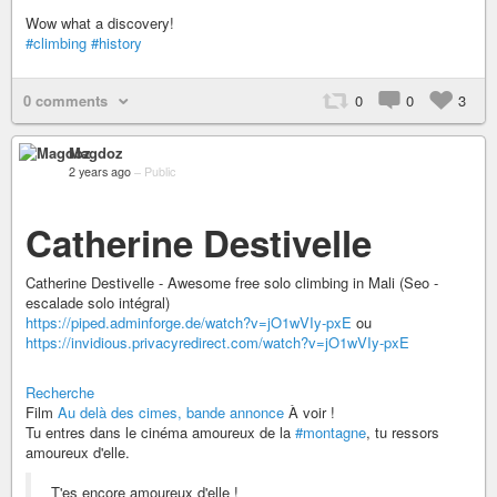
Wow what a discovery!
#climbing
#history
0 comments
0
0
3
Magdoz
2 years ago
–
Public
Catherine Destivelle
Catherine Destivelle - Awesome free solo climbing in Mali (Seo -
escalade solo intégral)
https://piped.adminforge.de/watch?v=jO1wVIy-pxE
ou
https://invidious.privacyredirect.com/watch?v=jO1wVIy-pxE
Recherche
Film
Au delà des cimes, bande annonce
À voir !
Tu entres dans le cinéma amoureux de la
#montagne
, tu ressors
amoureux d'elle.
T'es encore amoureux d'elle !