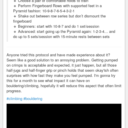
🔹 Choose a pair of comfortable holds to train
🔹 Perform Fingerboard Rows with supported feet in a
Pyramid fashion: 10-9-8-7-6-5-4-3-2-1
🔹 Shake out between row series but don’t dismount the
fingerboard
🔹 Beginners: start with 10-8-7 and do 1 set/session
🔹 Advanced: start going up the Pyramid again: 1-2-3-4… and
do up to 5 sets/session with 15-minute rests between sets
Anyone tried this protocol and have made experience about it?
Seem like a good solution to an annoying problem. Getting pumped
on crimps is acceptable and expected, it just happen, but all those
half-jugs and half-finger grip or pinch holds that seem okay'ish often
surprises with how fast they make you feel pumped. I'm gonna try
this for a month to see what impact it can have on
bouldering/climbing, hopefully it will reduce this aspect that often limit
progress.
#climbing
#bouldering