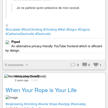
Je ne parlerai qu'en présence de mon avocat.
:)
#Escalade
#RockClimbing
#Climbing
#Mali
#Dogon
#Dogons
#CatherineDestivelle
#Destivelle
Piped
An alternative privacy-friendly YouTube frontend which is efficient
by design.
0 comments
0
0
1
Hackaday (unofficial)
2 years ago
–
Public
When Your Rope is Your Life
#engineering
#climbing
#kevlar
#rope
#testjigs
#hackaday