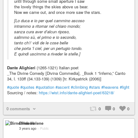
until through some small aperture I saw
the lovely things the skies above us bear.
Now we came out, and once more saw the stars.
[Lo duca e io per quel cammino ascoso
intrammo a ritornar nel chiaro mondo;
sanza cura aver d’alcun riposo,
salimmo sù, el primo e io secondo,
tanto ch’i’ vidi de le cose belle
che porta ’l ciel, per un pertugio tondo.
E quindi uscimmo a riveder le stelle.]
Dante Alighieri
(1265-1321) Italian poet
_The Divine Comedy [Divina Commedia], _Book 1 “Inferno,” Canto
34, l. 133ff (34.133-139) (1309) [tr. Kirkpatrick (2006)]
#quote
#quotes
#quotation
#ascent
#climbing
#stars
#heavens
#light
Sourcing / notes:
https://wist.info/dante-alighieri-poet/63218/
0 comments
0
0
0
Birne Helene
3 years ago
–
Public