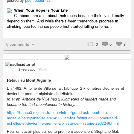
posted by
pod_feeder_v2
When Your Rope Is Your Life
Climbers care a lot about their ropes because their lives literally
depend on them. And while there’s been tremendous progress in
climbing rope tech since people first started falling onto he…
0 comments
0
0
3
nadloriot
2 years ago
–
Public
Retour au Mont Aiguille
En 1492, Antoine de Ville se fait fabriquer 2 kilomètres d'échelles et
devient le premier alpiniste de l'Histoire.
In 1492, Antoine de Ville had 2 kilometers of ladders made and
became the first mountaineer in history.
https://france3-regions.francetvinfo.fr/grand-est/meurthe-et-
moselle/nancy/insolite-en-1492-il-se-fait-fabriquer-2-kilometres-d-
echelles-et-devient-le-premier-alpiniste-de-l-histoire-2963246.html
Pour en savoir plus sur cette première ascension, Stéphane Gal,