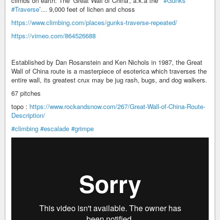
climbs on earth: The ‘Great Wall of China’, a.k.a the ‘
#Gunks
#Traverse
’… 9,000 feet of lichen and choss
https://www.climbing.com/places/gunks-traverse-repeated/
https://vimeo.com/864526688
Established by Dan Rosanstein and Ken Nichols in 1987, the Great
Wall of China route is a masterpiece of esoterica which traverses the
entire wall, its greatest crux may be jug rash, bugs, and dog walkers.
67 pitches
topo :
https://www.rockandsnow.com/267/Great-Wall-of-China-Route-
Description/
#climbing
#escalade
#grimpe