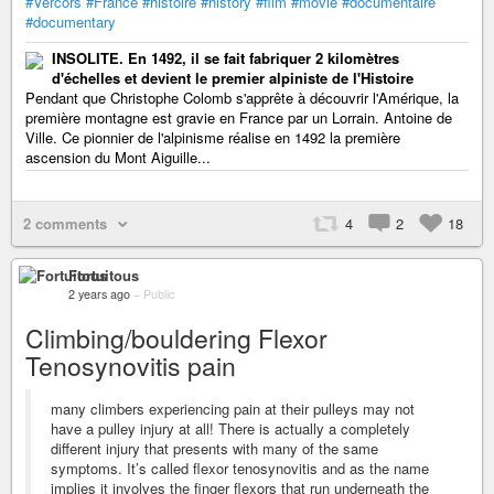
#Vercors
#France
#histoire
#history
#film
#movie
#documentaire
#documentary
INSOLITE. En 1492, il se fait fabriquer 2 kilomètres
d'échelles et devient le premier alpiniste de l'Histoire
Pendant que Christophe Colomb s'apprête à découvrir l'Amérique, la
première montagne est gravie en France par un Lorrain. Antoine de
Ville. Ce pionnier de l'alpinisme réalise en 1492 la première
ascension du Mont Aiguille...
2 comments
4
2
18
Fortuitous
2 years ago
–
Public
Climbing/bouldering Flexor
Tenosynovitis pain
many climbers experiencing pain at their pulleys may not
have a pulley injury at all! There is actually a completely
different injury that presents with many of the same
symptoms. It’s called flexor tenosynovitis and as the name
implies it involves the finger flexors that run underneath the