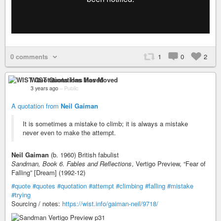
0 comments
1
0
2
WIST Quotations Has Moved
3 years ago
–
Public
A quotation from
Neil Gaiman
It is sometimes a mistake to climb; it is always a mistake
never even to make the attempt.
Neil Gaiman
(b. 1960) British fabulist
Sandman, Book 6. Fables and Reflections
, Vertigo Preview, “Fear of
Falling” [Dream] (1992-12)
#quote
#quotes
#quotation
#attempt
#climbing
#falling
#mistake
#trying
Sourcing / notes:
https://wist.info/gaiman-neil/9718/