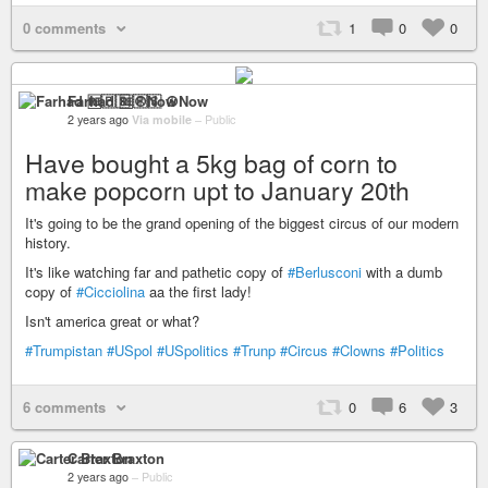
0 comments
1
0
0
Farhad 🆓🇵🇸 ☮️Now
2 years ago
Via mobile
–
Public
Have bought a 5kg bag of corn to
make popcorn upt to January 20th
It's going to be the grand opening of the biggest circus of our modern
history.
It's like watching far and pathetic copy of
#Berlusconi
with a dumb
copy of
#Cicciolina
aa the first lady!
Isn't america great or what?
#Trumpistan
#USpol
#USpolitics
#Trunp
#Circus
#Clowns
#Politics
6 comments
0
6
3
Carter Braxton
2 years ago
–
Public