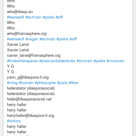
Who
Who
who@diasp.eu
#werewolf
#écrivain
#poète
#sfff
Who
Who
who@framasphere.org
#werewolf
#vegan
#écrivain
#poète
#sfff
Xavier Lainé
Xavier Lainé
xavier_laine@framasphere.org
#kinésithérapeute
#praticienfeldenkrais
#écrivain
#poète
#musicien
Y G
Y G
yann_g@diaspora-fr.org
#citog
#humain
#philosophe
#juste
#libre
federatator (diasporasocial)
federatator (diasporasocial)
feder@diasporasocial.net
harry haller
harry haller
harryhaller@diaspora-fr.org
#history
harry haller
harry haller