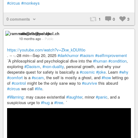
#circus
#monkeys
0 comments
1
0
3
ramnath@nerdpol.ch
10 months ago
–
Public
https://youtube.com/watch?v=Zkw_kDUIf0o
. -- -.-28 min---Sep 20, 2025
#darkhumor
#taoism
#selfimprovement
´A philosophical and psychological dive into the
#human
#condition
,
exploring
#Daoism
,
#non-duality
, personal growth, and why your
desperate quest for safety is basically a
#cosmic
#joke
. Learn
#why
#comfort
is a
#scam
, the self is mostly a ghost, and
#how
letting go
of
#control
might be the only sane way to
#survive
this absurd
#circus
we call
#life
.
#Warning
: may cause existential
#laughter
, minor
#panic
, and a
suspicious urge to
#hug
a
#tree
. ´