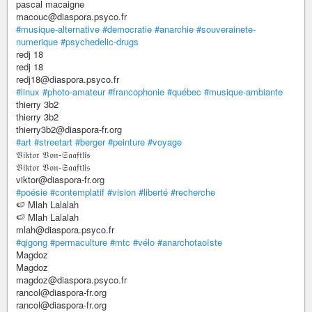
pascal macaigne
macouc@diaspora.psyco.fr
#musique-alternative
#democratie
#anarchie
#souverainete-
numerique
#psychedelic-drugs
redj 18
redj 18
redj18@diaspora.psyco.fr
#linux
#photo-amateur
#francophonie
#québec
#musique-ambiante
thierry 3b2
thierry 3b2
thierry3b2@diaspora-fr.org
#art
#streetart
#berger
#peinture
#voyage
𝔙𝔦𝔨𝔱𝔬𝔯 𝔙𝔬𝔫-𝔖𝔞𝔞𝔣𝔱𝔩𝔦𝔰
𝔙𝔦𝔨𝔱𝔬𝔯 𝔙𝔬𝔫-𝔖𝔞𝔞𝔣𝔱𝔩𝔦𝔰
viktor@diaspora-fr.org
#poésie
#contemplatif
#vision
#liberté
#recherche
🍉 Mlah Lalalah
🍉 Mlah Lalalah
mlah@diaspora.psyco.fr
#qigong
#permaculture
#mtc
#vélo
#anarchotaoïste
Magdoz
Magdoz
magdoz@diaspora.psyco.fr
rancol@diaspora-fr.org
rancol@diaspora-fr.org