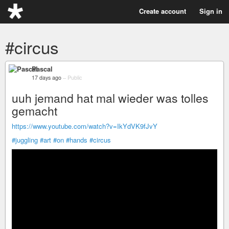
Create account
Sign in
#circus
Pascal
17 days ago
–
Public
uuh jemand hat mal wieder was tolles
gemacht
https://www.youtube.com/watch?v=IkYdVK9fJvY
#juggling
#art
#on
#hands
#circus