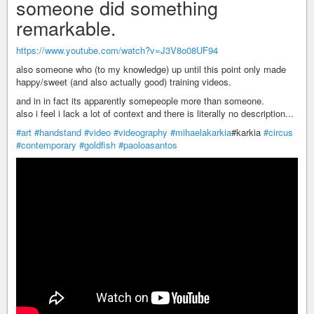
someone did something
remarkable.
https://www.youtube.com/watch?v=J3V8o08UF94
also someone who (to my knowledge) up until this point only made
happy/sweet (and also actually good) training videos.
and in in fact its apparently somepeople more than someone.
also i feel i lack a lot of context and there is literally no description...
#art
#handstand
#video
#videography
#mihaelakarkia
#karkia
#circus
#contemporary
#goldfish
#paoloasantos