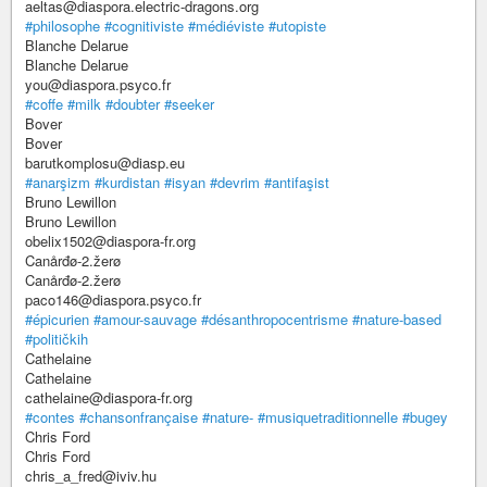
aeltas@diaspora.electric-dragons.org
#philosophe
#cognitiviste
#médiéviste
#utopiste
Blanche Delarue
Blanche Delarue
you@diaspora.psyco.fr
#coffe
#milk
#doubter
#seeker
Bover
Bover
barutkomplosu@diasp.eu
#anarşizm
#kurdistan
#isyan
#devrim
#antifaşist
Bruno Lewillon
Bruno Lewillon
obelix1502@diaspora-fr.org
Canårđø-2.žerø
Canårđø-2.žerø
paco146@diaspora.psyco.fr
#épicurien
#amour-sauvage
#désanthropocentrisme
#nature-based
#političkih
Cathelaine
Cathelaine
cathelaine@diaspora-fr.org
#contes
#chansonfrançaise
#nature-
#musiquetraditionnelle
#bugey
Chris Ford
Chris Ford
chris_a_fred@iviv.hu