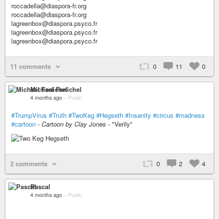
roccadella@diaspora-fr.org
roccadella@diaspora-fr.org
lagreenbox@diaspora.psyco.fr
lagreenbox@diaspora.psyco.fr
lagreenbox@diaspora.psyco.fr
11 comments
0
11
0
Michael Fenichel
4 months ago
–
Public
#TrumpVirus
#Truth
#TwoKeg
#Hegseth
#Insanity
#circus
#madness
#cartoon
-
Cartoon by Clay Jones
- "Verily"
2 comments
0
2
4
Pascal
4 months ago
–
Public