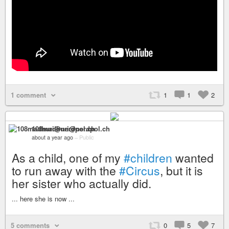
1 comment
1
1
2
108madhuri@nerdpol.ch
about a year ago
–
Public
As a child, one of my
#children
wanted
to run away with the
#Circus
, but it is
her sister who actually did.
... here she is now ...
5 comments
0
5
7