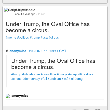
Script Kiddie
about a year ago
–
Public
Under Trump, the Oval Office has
become a circus.
#meme
#politics
#trump
#usa
#circus
♲
anonymiss
-
2025-07-07 18:09:11 GMT
Under Trump, the Oval Office has
become a circus.
#trump
#whitehouse
#ovaloffice
#image
#ai
#politics
#usa
#circus
#democracy
#fail
#problem
#wtf
#lol
#omg
anonymiss