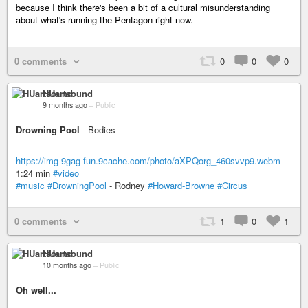
because I think there's been a bit of a cultural misunderstanding
about what's running the Pentagon right now.
0 comments
0
0
0
HUartsound
9 months ago
–
Public
Drowning Pool
- Bodies
https://img-9gag-fun.9cache.com/photo/aXPQorg_460svvp9.webm
1:24 min
#video
#music
#DrowningPool
- Rodney
#Howard-Browne
#Circus
0 comments
1
0
1
HUartsound
10 months ago
–
Public
Oh well...