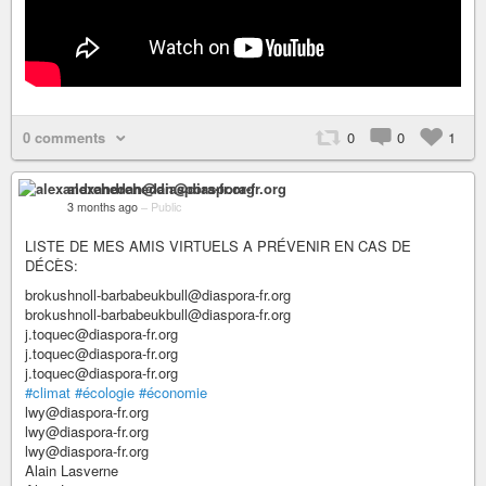
0 comments
0
0
1
alexandrehedan@diaspora-fr.org
3 months ago
–
Public
LISTE DE MES AMIS VIRTUELS A PRÉVENIR EN CAS DE
DÉCÈS:
brokushnoll-barbabeukbull@diaspora-fr.org
brokushnoll-barbabeukbull@diaspora-fr.org
j.toquec@diaspora-fr.org
j.toquec@diaspora-fr.org
j.toquec@diaspora-fr.org
#climat
#écologie
#économie
lwy@diaspora-fr.org
lwy@diaspora-fr.org
lwy@diaspora-fr.org
Alain Lasverne