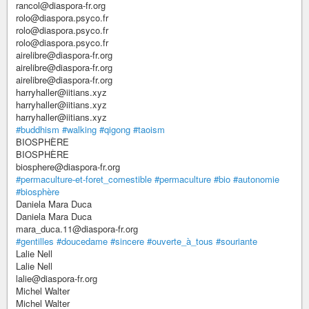
rancol@diaspora-fr.org
rolo@diaspora.psyco.fr
rolo@diaspora.psyco.fr
rolo@diaspora.psyco.fr
airelibre@diaspora-fr.org
airelibre@diaspora-fr.org
airelibre@diaspora-fr.org
harryhaller@iitians.xyz
harryhaller@iitians.xyz
harryhaller@iitians.xyz
#buddhism
#walking
#qigong
#taoism
BIOSPHÈRE
BIOSPHÈRE
biosphere@diaspora-fr.org
#permaculture-et-foret_comestible
#permaculture
#bio
#autonomie
#biosphère
Daniela Mara Duca
Daniela Mara Duca
mara_duca.11@diaspora-fr.org
#gentilles
#doucedame
#sincere
#ouverte_à_tous
#souriante
Lalie Nell
Lalie Nell
lalie@diaspora-fr.org
Michel Walter
Michel Walter