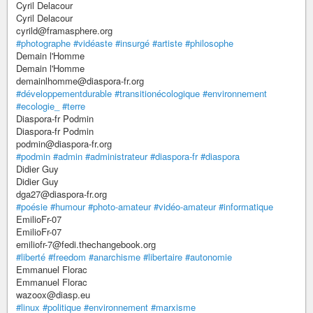
Cyril Delacour
Cyril Delacour
cyrild@framasphere.org
#photographe
#vidéaste
#insurgé
#artiste
#philosophe
Demain l'Homme
Demain l'Homme
demainlhomme@diaspora-fr.org
#développementdurable
#transitionécologique
#environnement
#ecologie_
#terre
Diaspora-fr Podmin
Diaspora-fr Podmin
podmin@diaspora-fr.org
#podmin
#admin
#administrateur
#diaspora-fr
#diaspora
Didier Guy
Didier Guy
dga27@diaspora-fr.org
#poésie
#humour
#photo-amateur
#vidéo-amateur
#informatique
EmilioFr-07
EmilioFr-07
emiliofr-7@fedi.thechangebook.org
#liberté
#freedom
#anarchisme
#libertaire
#autonomie
Emmanuel Florac
Emmanuel Florac
wazoox@diasp.eu
#linux
#politique
#environnement
#marxisme