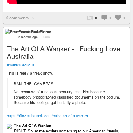
0 comments
0
0
0
Emmanuel Florac
5 months ago
–
Public
The Art Of A Wanker - I Fucking Love
Australia
#politics
#circus
This is really a freak show.
BAN. THE. CAMERAS.
Not because of a national security leak. Not because
somebody photographed classified documents on the podium.
Because his feelings got hurt. By a photo.
https://ifloz.substack.com/p/the-art-of-a-wanker
The Art Of A Wanker
RIGHT. So let me explain something to our American friends,