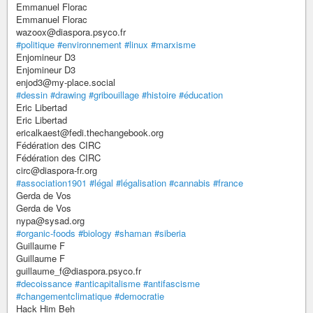
Emmanuel Florac
Emmanuel Florac
wazoox@diaspora.psyco.fr
#politique
#environnement
#linux
#marxisme
Enjomineur D3
Enjomineur D3
enjod3@my-place.social
#dessin
#drawing
#gribouillage
#histoire
#éducation
Eric Libertad
Eric Libertad
ericalkaest@fedi.thechangebook.org
Fédération des CIRC
Fédération des CIRC
circ@diaspora-fr.org
#association1901
#légal
#légalisation
#cannabis
#france
Gerda de Vos
Gerda de Vos
nypa@sysad.org
#organic-foods
#biology
#shaman
#siberia
Guillaume F
Guillaume F
guillaume_f@diaspora.psyco.fr
#decoissance
#anticapitalisme
#antifascisme
#changementclimatique
#democratie
Hack Him Beh