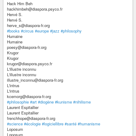
Hack Him Beh
hackhimbeh@diaspora.psyco.fr
Hervé S.
Hervé S.
herve_s@diaspora-fr.org
#books
#circus
#europe
#jazz
#philosophy
Humaine
Humaine
poesy@diaspora-fr.org
Krugor
Krugor
krugor@diaspora.psyco.fr
L'illustre inconnu
L'illustre inconnu
illustre_inconnu@diaspora-fr.org
L'intrus
L'intrus
kcemorg@diaspora-fr.org
#philosophie
#art
#diogène
#kunisme
#nihilisme
Laurent Espitallier
Laurent Espitallier
frenchhope@diaspora-fr.org
#science
#écologie
#logiciellibre
#santé
#humanisme
Loposum
Loposum