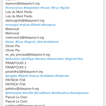
loposum@diaspora-fr.org
#conscience
#respiration
#music
#linux
#guitar
Lulu du Mont Perdu
Lulu du Mont Perdu
alaincognito@diaspora-fr.org
#musique
#nature
#liberté
#bouquins
Mahmoud
Mahmoud
mahmoud.b@diaspora-fr.org
#islam
#linux
#logiciel_libre
#médecine
Olivier Pla
Olivier Pla
ex_pla_principal@diaspora-fr.org
#éducation
#politique
#lecteur
#association
#logiciel-libre
PANAFOLKS 2
PANAFOLKS 2
panafolks2@diaspora-fr.org
#progrès
#liberté
#nature
#solidarité
#fraternité
PATRICK FOX
PATRICK FOX
patlefox@diaspora-fr.org
#philosophe
#eveillé
#bouddhiste
#bodhisattva
#entrepreneur
Pascal Le Crom
Pascal Le Crom
cortotoun@diaspora.psyco.fr