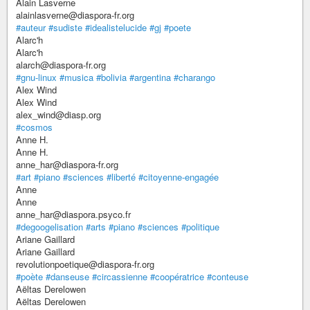
Alain Lasverne
alainlasverne@diaspora-fr.org
#auteur
#sudiste
#idealistelucide
#gj
#poete
Alarc'h
Alarc'h
alarch@diaspora-fr.org
#gnu-linux
#musica
#bolivia
#argentina
#charango
Alex Wind
Alex Wind
alex_wind@diasp.org
#cosmos
Anne H.
Anne H.
anne_har@diaspora-fr.org
#art
#piano
#sciences
#liberté
#citoyenne-engagée
Anne
Anne
anne_har@diaspora.psyco.fr
#degoogelisation
#arts
#piano
#sciences
#politique
Ariane Gaillard
Ariane Gaillard
revolutionpoetique@diaspora-fr.org
#poète
#danseuse
#circassienne
#coopératrice
#conteuse
Aëltas Derelowen
Aëltas Derelowen