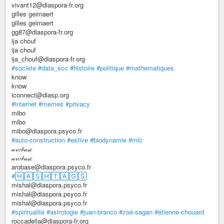
vivant12@diaspora-fr.org
gilles geirnaert
gilles geirnaert
gg87@diaspora-fr.org
ija chouf
ija chouf
ija_chouf@diaspora-fr.org
#societe
#data_scc
#histoire
#politique
#mathematiques
know
know
iconnect@diasp.org
#internet
#memes
#privacy
mibo
mibo
mibo@diaspora.psyco.fr
#auto-construction
#estive
#biodynamie
#mlc
𝒶𝓇𝑜𝒷𝒶𝓈𝑒
𝒶𝓇𝑜𝒷𝒶𝓈𝑒
arobase@diaspora.psyco.fr
#🄷🄰🅂🄷🅃🄰🄶🅂
mishal@diaspora.psyco.fr
mishal@diaspora.psyco.fr
mishal@diaspora.psyco.fr
#spirirualité
#astrologie
#juan-branco
#zoé-sagan
#étienne-chouard
roccadella@diaspora-fr.org