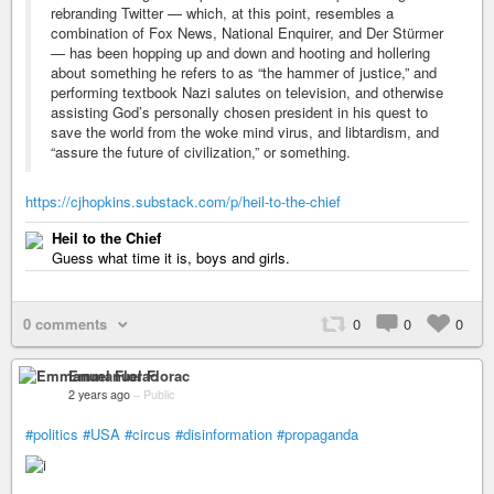
rebranding Twitter — which, at this point, resembles a
combination of Fox News, National Enquirer, and Der Stürmer
— has been hopping up and down and hooting and hollering
about something he refers to as “the hammer of justice,” and
performing textbook Nazi salutes on television, and otherwise
assisting God’s personally chosen president in his quest to
save the world from the woke mind virus, and libtardism, and
“assure the future of civilization,” or something.
https://cjhopkins.substack.com/p/heil-to-the-chief
Heil to the Chief
Guess what time it is, boys and girls.
0 comments
0
0
0
Emmanuel Florac
2 years ago
–
Public
#politics
#USA
#circus
#disinformation
#propaganda