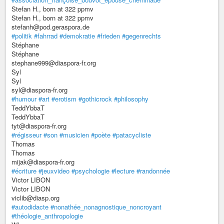
Stefan H., born at 322 ppmv
Stefan H., born at 322 ppmv
stefanh@pod.geraspora.de
#politik
#fahrrad
#demokratie
#frieden
#gegenrechts
Stéphane
Stéphane
stephane999@diaspora-fr.org
Syl
Syl
syl@diaspora-fr.org
#humour
#art
#erotism
#gothicrock
#philosophy
TeddYbbaT
TeddYbbaT
tyt@diaspora-fr.org
#régisseur
#son
#musicien
#poète
#patacycliste
Thomas
Thomas
mijak@diaspora-fr.org
#écriture
#jeuxvideo
#psychologie
#lecture
#randonnée
Victor LIBON
Victor LIBON
viclib@diasp.org
#autodidacte
#nonathée_nonagnostique_noncroyant
#théologie_anthropologie