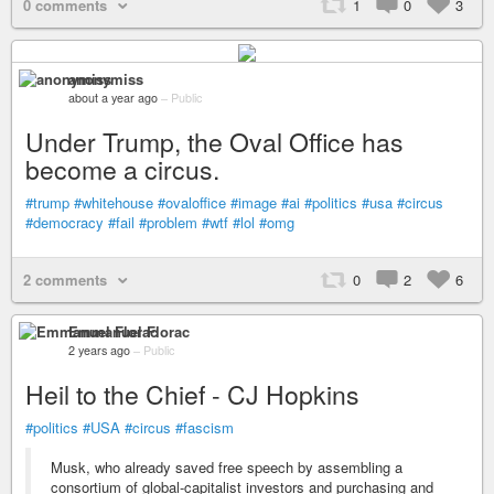
0 comments
1
0
3
anonymiss
about a year ago
–
Public
Under Trump, the Oval Office has
become a circus.
#trump
#whitehouse
#ovaloffice
#image
#ai
#politics
#usa
#circus
#democracy
#fail
#problem
#wtf
#lol
#omg
2 comments
0
2
6
Emmanuel Florac
2 years ago
–
Public
Heil to the Chief - CJ Hopkins
#politics
#USA
#circus
#fascism
Musk, who already saved free speech by assembling a
consortium of global-capitalist investors and purchasing and