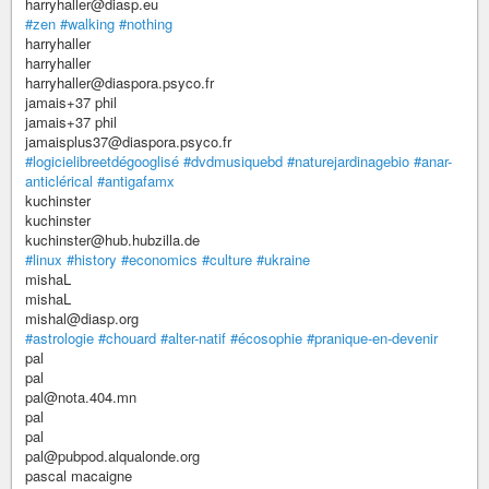
harryhaller@diasp.eu
#zen
#walking
#nothing
harryhaller
harryhaller
harryhaller@diaspora.psyco.fr
jamais+37 phil
jamais+37 phil
jamaisplus37@diaspora.psyco.fr
#logicielibreetdégooglisé
#dvdmusiquebd
#naturejardinagebio
#anar-
anticlérical
#antigafamx
kuchinster
kuchinster
kuchinster@hub.hubzilla.de
#linux
#history
#economics
#culture
#ukraine
mishaL
mishaL
mishal@diasp.org
#astrologie
#chouard
#alter-natif
#écosophie
#pranique-en-devenir
pal
pal
pal@nota.404.mn
pal
pal
pal@pubpod.alqualonde.org
pascal macaigne