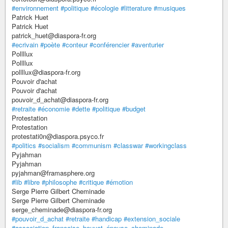
#environnement
#politique
#écologie
#litterature
#musiques
Patrick Huet
Patrick Huet
patrick_huet@diaspora-fr.org
#ecrivain
#poète
#conteur
#conférencier
#aventurier
Pollllux
Pollllux
pollllux@diaspora-fr.org
Pouvoir d'achat
Pouvoir d'achat
pouvoir_d_achat@diaspora-fr.org
#retraite
#économie
#dette
#politique
#budget
Protestation
Protestation
protestati0n@diaspora.psyco.fr
#politics
#socialism
#communism
#classwar
#workingclass
Pyjahman
Pyjahman
pyjahman@framasphere.org
#lib
#libre
#philosophe
#critique
#émotion
Serge Pierre Gilbert Cheminade
Serge Pierre Gilbert Cheminade
serge_cheminade@diaspora-fr.org
#pouvoir_d_achat
#retraite
#handicap
#extension_sociale
#association_françoise_bouvot_épouse_cheminade