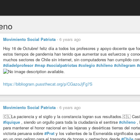
leno
Movimiento Social Patriota
-
6 years ago
Hoy 16 de Octubre! feliz día a todos los profesores y apoyo docente que f
estos tiempos de pandemia han tenido que aumentar sus esfuerzos y conoc
muchos sectores de Chile sin internet, sin computadores han cumplido con su
#diadelprofesor
#msp
#socialpatriotas
#colegio
#chileno
#chilegram
#
https://bibliogram.pussthecat.org/p/CGazoJjFg7S
Movimiento Social Patriota
-
6 years ago
🇨🇱La paciencia y el sigilo y la constancia logran sus resultados.🇨🇱 Ca
#Iquique
, siendo un orgullo para toda la ciudadanía el sentirse
#chileno
, 
para mantener el honor nacional en las lejanas y desérticas tierras del norte
victoria peruana sobre
#Prat
y los valientes de la Esmeralda significaba q
en un gran peligro para el trasporte de tropas y pertrechos desde
#Chile
par