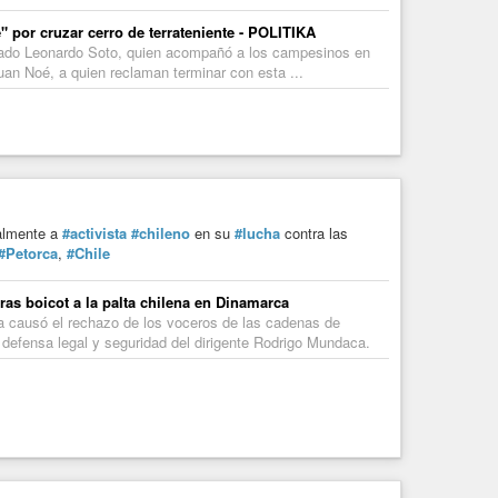
" por cruzar cerro de terrateniente - POLITIKA
putado Leonardo Soto, quien acompañó a los campesinos en
uan Noé, a quien reclaman terminar con esta ...
almente a
#activista
#chileno
en su
#lucha
contra las
#Petorca
,
#Chile
ras boicot a la palta chilena en Dinamarca
ia causó el rechazo de los voceros de las cadenas de
efensa legal y seguridad del dirigente Rodrigo Mundaca.