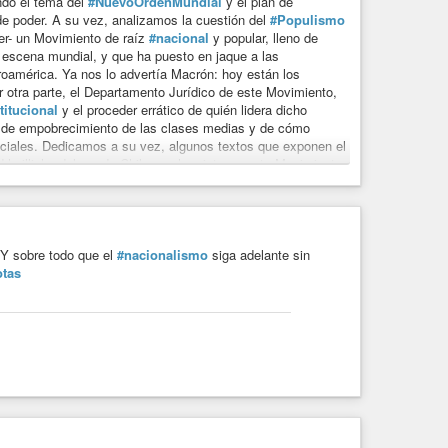
do el tema del
#NuevoOrdenMundial
y el plan de
de poder. A su vez, analizamos la cuestión del
#Populismo
er- un Movimiento de raíz
#nacional
y popular, lleno de
a escena mundial, y que ha puesto en jaque a las
eroamérica. Ya nos lo advertía Macrón: hoy están los
r otra parte, el Departamento Jurídico de este Movimiento,
titucional
y el proceder errático de quién lidera dicho
n de empobrecimiento de las clases medias y de cómo
sociales. Dedicamos a su vez, algunos textos que exponen el
uilliche del sur de Chile que ha visto en este Movimiento
 proteger a la nación, su territorio y su gente. Hablamos de
or primera vez, les presentaremos un cuento escrito por un
es debían cortar las líneas del campo minado al interior del
rnos, aceptamos artículos que aporten en la línea del
otas.cl
#Nacionalismo
#chileno
#fiestaspatrias
 Y sobre todo que el
#nacionalismo
siga adelante sin
otas
ent-frt3-2.cdninstagram.com%2Fv%2Ft50.2886-
ht%3Dscontent-frt3-
AX8fLmBi%26oe%3D5F6765CB%26oh%3D2fb48a5dcdf869a