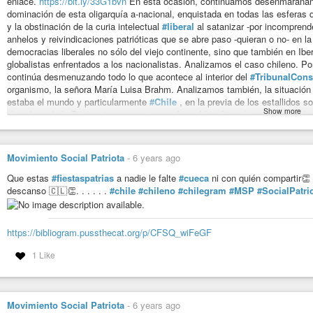
enlace.
https://bit.ly/33G1bvn
En esta ocasión, continuamos desenmarañan
dominación de esta oligarquía a-nacional, enquistada en todas las esferas 
y la obstinación de la curia intelectual
#liberal
al satanizar -por incomprend
anhelos y reivindicaciones patrióticas que se abre paso -quieran o no- en l
democracias liberales no sólo del viejo continente, sino que también en Ib
globalistas enfrentados a los nacionalistas. Analizamos el caso chileno. Po
continúa desmenuzando todo lo que acontece al interior del
#TribunalCons
organismo, la señora María Luisa Brahm. Analizamos también, la situació
estaba el mundo y particularmente
#Chile
, en la previa de los estallidos 
Show more
abandono de la Patagonia y presentamos la problemática de una comunidad h
un aliado para enfrentar juntos el abandono y la desidia de quienes deberían
pedofilia; del llamado “conflicto racial” presente en los Estados Unidos y p
chileno que narra las horas decisivas que vivieron nuestros soldados, quien
Movimiento Social Patriota
-
6 years ago
imponente
#MorrodeArica
. – Seguiremos con este largo camino sin detene
Nacionalismo, puedes contactarnos a través de
Ultimatrinchera@socialpatri
Que estas
#fiestaspatrias
a nadie le falte
#cueca
ni con quién compartir👏
#18deseptiembre
#chilegram
descanso 🇨🇱👏. . . . . .
#chile
#chileno
#chilegram
#MSP
#SocialPatri
https://bibliogram.pussthecat.org/videoproxy?url=https%3A%2F%2Fscont
16%2F119674784_622161795149425_3856241936018335553_n.mp4%3F_nc_
2.cdninstagram.com%26_nc_cat%3D101%26_nc_ohc%3D8CZGau0EXKA
https://bibliogram.pussthecat.org/p/CFSQ_wiFeGF
0a7f61150f84c0cb6
1 Like
https://bibliogram.pussthecat.org/p/CFTGs-dgvfw
Movimiento Social Patriota
-
6 years ago