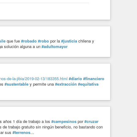
ile
que fue
#robado
#robo
por la
#justicia
chilena y
ega solución alguna a un
#adultomayor
onos-de-la-jibia/2019-02-13/183355.html
#diario
#financiero
es
#sustentable
y permite una
#extracción
#equitativa
años 1 día de trabajo a los
#campesinos
por
#cruzar
 de trabajo gratuito sin ningún beneficio, no bastando con
zar sus
#terrenos
…