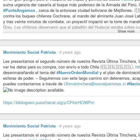
suma urgencia dar casería al buque más poderoso de la Armada del Perú, l
#PuntaAngamos
, cerca de la entonces ciudad boliviana de Mejillones. 🇨
contra los buques chilenos Cochrane, al mando del almirante Juan José Lat
y tras veinte minutos de combate, un proyectil impactó en la torre de man
Grau. Los chilenos observaron que el pabellón del Huáscar estaba sobre cu
Show more
nave se rendía. Sin embargo, el monitor mantuvo su andar, y dirigiendo sus
espolón, pero el blindado chileno esquivó el golpe. En ese momento, un proy
artillería, mientras que otro disparo destruía la popa del Huáscar. Caídos e
casi una hora de combate, los peruanos deciden arriar su bandera en señal 
Movimiento Social Patriota
-
6 years ago
Estos hechos dieron como resultados la captura del monitor Huáscar, junt
dando a Chile el dominio del Pacífico sur y la libertad de acción para las po
Les presentamos el segundo número de nuestra Revista Última Trinchera, l
páginas más gloriosas de nuestra Historia patria.
#nacionalismo
#socialpa
ver los datos para su compra, con envío a todo Chile 🇨🇱🇨🇱🇨🇱🇨🇱.
ht
desenmarañando el tema del
#NuevoOrdenMundial
y el plan de dominació
esferas de poder. – Seguiremos con este largo camino sin detenernos, acep
puedes contactarnos a través de
Ultimatrinchera@socialpatriotas.cl
#Naci
https://bibliogram.pussthecat.org/p/CGFl119Ft3G
https://bibliogram.pussthecat.org/p/CFklxHClWPm
Movimiento Social Patriota
-
6 years ago
Les presentamos el segundo número de nuestra Revista Última Trinchera, la