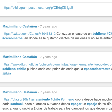
https://bibliogram.pussthecat.org/p/CE6qZS-lgaB
Maximiliano Castañón
-
7 years ago
https://twitter.com/CarlosM30468312
Conozcan el caso de un
#chileno
#Ch
#carabineros
, en donde se le quitaron cientos de millones y no se le entr
Maximiliano Castañón
-
7 years ago
https://www.df.cl/noticias/opinion/columnistas/jorge-hermann/el-juego-de-tr
#chileno
#chile
publica cada estupidez diciendo que la
#pescadearrastre
#jibia
Maximiliano Castañón
-
7 years ago
https://dia.so/30h
#terrateniente
#chile
#chileno
cobra desde hace muchos 
cada
#animal
, osea si cruzas 60 vacas debes
#pagar
un
#peaje
de 60 días
eso, ahora lo subió a 2 días de trabajo para los campesinos que deben cru