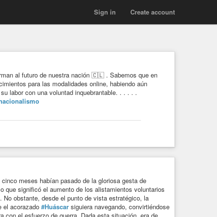
Sign in
Create account
orman al futuro de nuestra nación 🇨🇱 . Sabemos que en
imientos para las modalidades online, habiendo aún
 labor con una voluntad inquebrantable. . . . . .
nacionalismo
si cinco meses habían pasado de la gloriosa gesta de
lo que significó el aumento de los alistamientos voluntarios
. No obstante, desde el punto de vista estratégico, la
ue el acorazado
#Huáscar
siguiera navegando, convirtiéndose
a con el esfuerzo de guerra. Dada esta situación, era de