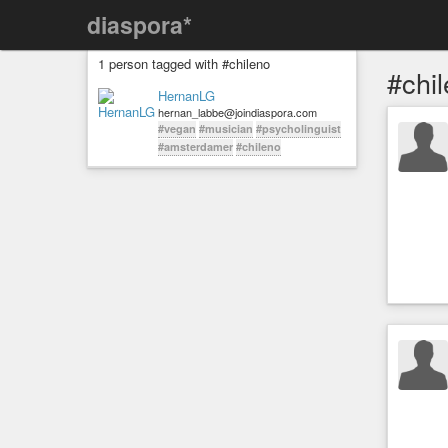
diaspora*
1 person tagged with #chileno
#chi
HernanLG
hernan_labbe@joindiaspora.com
#vegan
#musician
#psycholinguist
#amsterdamer
#chileno