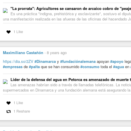
"La prorrata": Agricultores se cansaron de arcaico cobro de "peaje
Es una práctica "indigna, prehistórica y esclavizante", sostuvo el di
una manifestación realizada en las afueras de las oficinas del hacendado J
1 Like
Maximiliano Castañón
-
8 years ago
https://dia.so/2ZV
#Dinamarca
y
#fundaciónalemana
apoyan
#apoyo
leg
#empresas
de
#palta
que se han consumido
#consumo
toda el
#agua
en
Líder de la defensa del agua en Petorca es amenazado de muerte t
Las amenazas habrían sido a través de llamadas telefónicas. La notic
supermercados en Dinamarca y una fundación alemana está asegurando la d
1 Like
1 Reshare