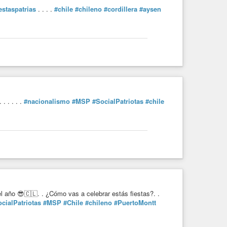
estaspatrias
. . . .
#chile
#chileno
#cordillera
#aysen
. . . . .
#nacionalismo
#MSP
#SocialPatriotas
#chile
 año 😎🇨🇱. . ¿Cómo vas a celebrar estás fiestas?. .
cialPatriotas
#MSP
#Chile
#chileno
#PuertoMontt