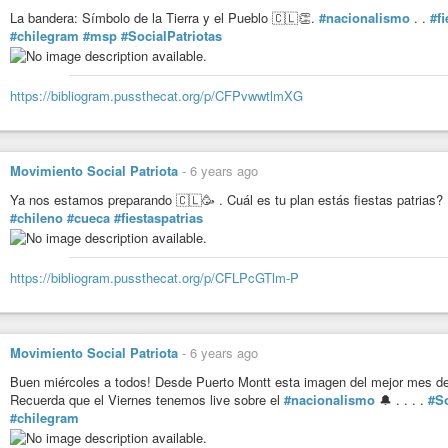
La bandera: Símbolo de la Tierra y el Pueblo 🇨🇱👏.
#nacionalismo
. .
#fi
#chilegram
#msp
#SocialPatriotas
https://bibliogram.pussthecat.org/p/CFPvwwtlmXG
Movimiento Social Patriota
-
6 years ago
Ya nos estamos preparando 🇨🇱🥳 . Cuál es tu plan estás fiestas patrias? . 
#chileno
#cueca
#fiestaspatrias
https://bibliogram.pussthecat.org/p/CFLPcGTlm-P
Movimiento Social Patriota
-
6 years ago
Buen miércoles a todos! Desde Puerto Montt esta imagen del mejor mes del
Recuerda que el Viernes tenemos live sobre el
#nacionalismo
🔔 . . . .
#So
#chilegram