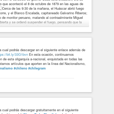
o que aconteció el 8 de octubre de 1879 en las aguas de
🇱Cerca de las 9:30 de la mañana, el Huáscar abrió fuego
orre, y el Blanco Encalada, capitaneado Galvarino Riberos;
do de monitor peruano, matando al contraalmirante Miguel
bierta y se ordenó suspender el fuego, pensando que la
 fuegos contra el Blanco Encalada, intentó embestirlo con el
ectil disparado por el Blanco Encalada perfora la torre de
n combate los oficiales que capitaneaban el Huáscar, y tras
de rendición, siendo abordado por los marinos chilenos.
o con la muerte del comandante Miguel Grau, así como
steriores campañas terrestres, la que escribirían parte de las
a cual podrás descargar en el siguiente enlace además de
triotas
#msp
tps://bit.ly/33G1bvn
En esta ocasión, continuamos
n de esta oligarquía a-nacional, enquistada en todas las
tamos artículos que aporten en la línea del Nacionalismo,
onalismo
#chileno
#chilegram
 cual podrás descargar gratuitamente en el siguiente