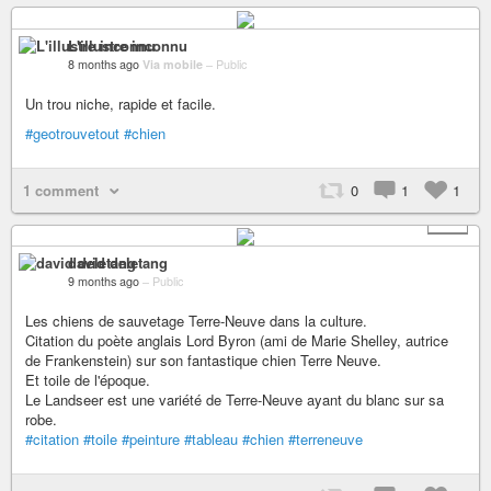
L'illustre inconnu
8 months ago
Via mobile
–
Public
Un trou niche, rapide et facile.
#geotrouvetout
#chien
1 comment
0
1
1
+ 1
david deletang
9 months ago
–
Public
Les chiens de sauvetage Terre-Neuve dans la culture.
Citation du poète anglais Lord Byron (ami de Marie Shelley, autrice
de Frankenstein) sur son fantastique chien Terre Neuve.
Et toile de l'époque.
Le Landseer est une variété de Terre-Neuve ayant du blanc sur sa
robe.
#citation
#toile
#peinture
#tableau
#chien
#terreneuve