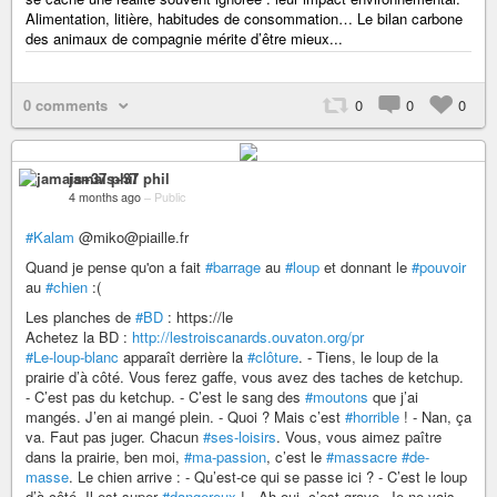
Alimentation, litière, habitudes de consommation… Le bilan carbone
des animaux de compagnie mérite d’être mieux...
0 comments
0
0
0
jamais+37 phil
4 months ago
–
Public
#Kalam
@miko@piaille.fr
Quand je pense qu'on a fait
#barrage
au
#loup
et donnant le
#pouvoir
au
#chien
:(
Les planches de
#BD
: https://le
Achetez la BD :
http://lestroiscanards.ouvaton.org/pr
#Le-loup-blanc
apparaît derrière la
#clôture
. - Tiens, le loup de la
prairie d’à côté. Vous ferez gaffe, vous avez des taches de ketchup.
- C’est pas du ketchup. - C’est le sang des
#moutons
que j’ai
mangés. J’en ai mangé plein. - Quoi ? Mais c’est
#horrible
! - Nan, ça
va. Faut pas juger. Chacun
#ses-loisirs
. Vous, vous aimez paître
dans la prairie, ben moi,
#ma-passion
, c’est le
#massacre
#de-
masse
. Le chien arrive : - Qu’est-ce qui se passe ici ? - C’est le loup
d’à côté. Il est super
#dangereux
! - Ah oui, c’est grave. Je ne vais