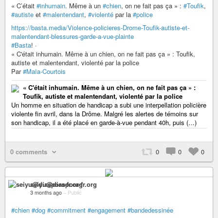
« C’était
#inhumain
. Même à un
#chien
, on ne fait pas ça » :
#Toufik
,
#autiste
et
#malentendant
,
#violenté
par la
#police
https://basta.media/Violence-policieres-Drome-Toufik-autiste-et-
malentendant-blessures-garde-a-vue-plainte
#Basta
! ·
« C'était inhumain. Même à un chien, on ne fait pas ça » : Toufik,
autiste et malentendant, violenté par la police
Par
#Maïa-Courtois
« C'était inhumain. Même à un chien, on ne fait pas ça » :
Toufik, autiste et malentendant, violenté par la police
Un homme en situation de handicap a subi une interpellation policière
violente fin avril, dans la Drôme. Malgré les alertes de témoins sur
son handicap, il a été placé en garde-à-vue pendant 40h, puis (…)
0 comments
0
0
0
seiyu@diaspora-fr.org
3 months ago
–
Public
#chien
#dog
#commitment
#engagement
#bandedessinée