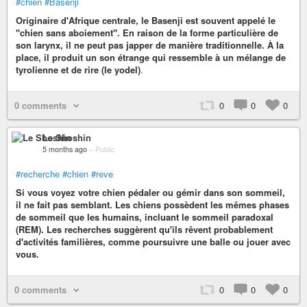
#chien
#Basenji
Originaire d'Afrique centrale, le Basenji est souvent appelé le
"chien sans aboiement". En raison de la forme particulière de
son larynx, il ne peut pas japper de manière traditionnelle. À la
place, il produit un son étrange qui ressemble à un mélange de
tyrolienne et de rire (le yodel)
.
0 comments
0
0
0
Le Shoshin
5 months ago
–
Public
#recherche
#chien
#reve
Si vous voyez votre chien pédaler ou gémir dans son sommeil,
il ne fait pas semblant. Les chiens possèdent les mêmes phases
de sommeil que les humains, incluant le sommeil paradoxal
(REM). Les recherches suggèrent qu'ils rêvent probablement
d'activités familières, comme poursuivre une balle ou jouer avec
vous.
0 comments
0
0
0