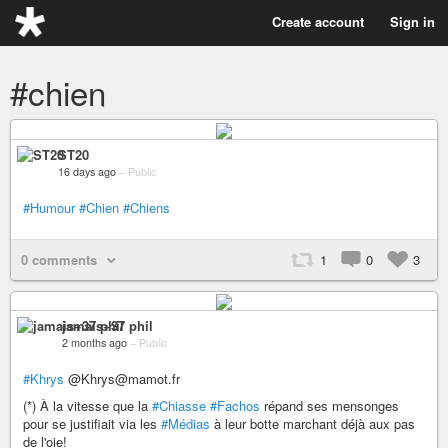
Create account
Sign in
#chien
ST20
16 days ago
–
Public
#Humour
#Chien
#Chiens
0 comments
1
0
3
jamais+37 phil
2 months ago
–
Public
#Khrys
@Khrys@mamot.fr
(*) À la vitesse que la
#Chiasse
#Fachos
répand ses mensonges
pour se justifiait via les
#Médias
à leur botte marchant déjà aux pas
de l'oie!