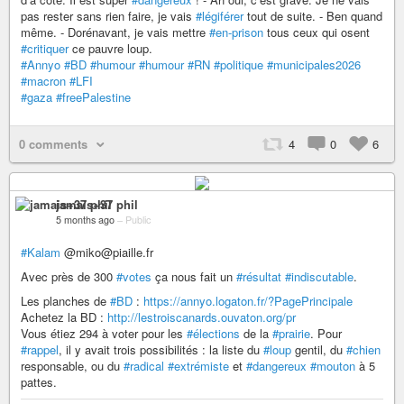
pas rester sans rien faire, je vais
#légiférer
tout de suite. - Ben quand
même. - Dorénavant, je vais mettre
#en-prison
tous ceux qui osent
#critiquer
ce pauvre loup.
#Annyo
#BD
#humour
#humour
#RN
#politique
#municipales2026
#macron
#LFI
#gaza
#freePalestine
0 comments
4
0
6
jamais+37 phil
5 months ago
–
Public
#Kalam
@miko@piaille.fr
Avec près de 300
#votes
ça nous fait un
#résultat
#indiscutable
.
Les planches de
#BD
:
https://annyo.logaton.fr/?PagePrincipale
Achetez la BD :
http://lestroiscanards.ouvaton.org/pr
Vous étiez 294 à voter pour les
#élections
de la
#prairie
. Pour
#rappel
, il y avait trois possibilités : la liste du
#loup
gentil, du
#chien
responsable, ou du
#radical
#extrémiste
et
#dangereux
#mouton
à 5
pattes.