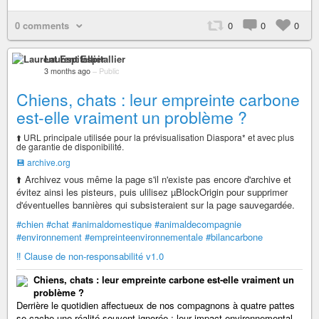
0 comments
0
0
0
Laurent Espitallier
3 months ago
–
Public
Chiens, chats : leur empreinte carbone
est-elle vraiment un problème ?
⬆️ URL principale utilisée pour la prévisualisation Diaspora* et avec plus
de garantie de disponibilité.
💾 archive.org
⬆️ Archivez vous même la page s'il n'existe pas encore d'archive et
évitez ainsi les pisteurs, puis ulilisez µBlockOrigin pour supprimer
d'éventuelles bannières qui subsisteraient sur la page sauvegardée.
#chien
#chat
#animaldomestique
#animaldecompagnie
#environnement
#empreinteenvironnementale
#bilancarbone
‼️ Clause de non-responsabilité v1.0
Chiens, chats : leur empreinte carbone est-elle vraiment un
problème ?
Derrière le quotidien affectueux de nos compagnons à quatre pattes
se cache une réalité souvent ignorée : leur impact environnemental.