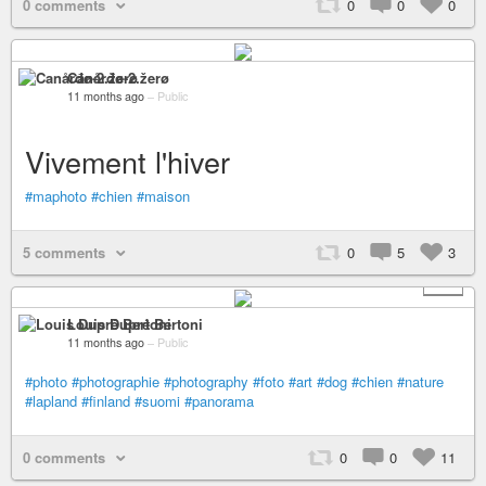
0 comments
0
0
0
Canårđø-2.žerø
11 months ago
–
Public
Vivement l'hiver
#maphoto
#chien
#maison
5 comments
0
5
3
+ 1
Louis Dupré Bertoni
11 months ago
–
Public
#photo
#photographie
#photography
#foto
#art
#dog
#chien
#nature
#lapland
#finland
#suomi
#panorama
0 comments
0
0
11