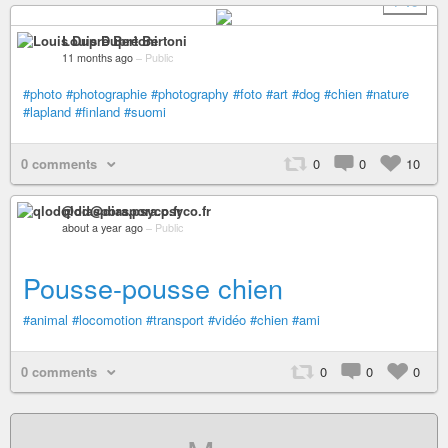
+ 16
Louis Dupré Bertoni
11 months ago
–
Public
#photo
#photographie
#photography
#foto
#art
#dog
#chien
#nature
#lapland
#finland
#suomi
0 comments
0
0
10
qlod@diaspora.psyco.fr
about a year ago
–
Public
Pousse-pousse chien
#animal
#locomotion
#transport
#vidéo
#chien
#ami
0 comments
0
0
0