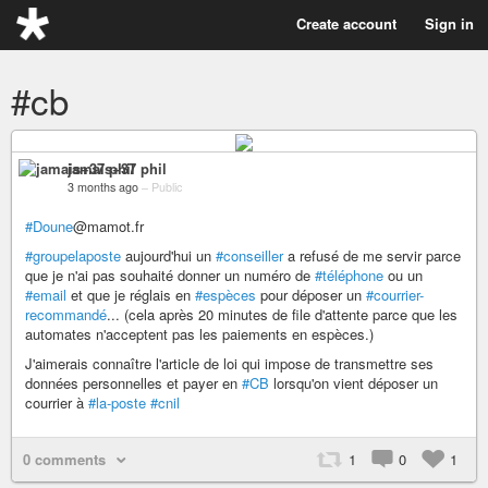
Create account
Sign in
#cb
jamais+37 phil
3 months ago
–
Public
#Doune
@mamot.fr
#groupelaposte
aujourd'hui un
#conseiller
a refusé de me servir parce
que je n'ai pas souhaité donner un numéro de
#téléphone
ou un
#email
et que je réglais en
#espèces
pour déposer un
#courrier-
recommandé
... (cela après 20 minutes de file d'attente parce que les
automates n'acceptent pas les paiements en espèces.)
J'aimerais connaître l'article de loi qui impose de transmettre ses
données personnelles et payer en
#CB
lorsqu'on vient déposer un
courrier à
#la-poste
#cnil
0 comments
1
0
1