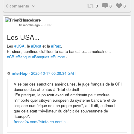
0 comments
0
0
0
Friend Icare
10 months ago
–
Public
Les USA...
Les
#USA
, le
#Droit
et la
#Paix
.
Et sinon, continue d'utiliser ta carte bancaire... américaine...
#CB
#Banque
#Banques
#Europe
-
♲
interHop
-
2025-10-17 05:28:34 GMT
Visé par des sanctions américaines, le juge français de la CPI
dénonce des atteintes à l'Etat de droit
"En pratique, le pouvoir exécutif américain peut exclure
n'importe quel citoyen européen du système bancaire et de
l'espace numérique de son propre pays", a-t-il dit, estimant
que cela était "révélateur du déficit de souveraineté de
l'Europe".
france24.com/fr/info-en-contin…