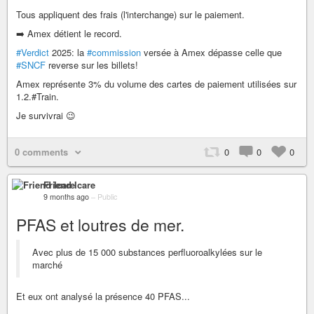
Tous appliquent des frais (l'interchange) sur le paiement.
➡️ Amex détient le record.
#Verdict
2025: la
#commission
versée à Amex dépasse celle que
#SNCF
reverse sur les billets!
Amex représente 3% du volume des cartes de paiement utilisées sur
1.2.#Train.
Je survivrai 😉
0 comments
0
0
0
Friend Icare
9 months ago
–
Public
PFAS et loutres de mer.
Avec plus de 15 000 substances perfluoroalkylées sur le
marché
Et eux ont analysé la présence 40 PFAS...