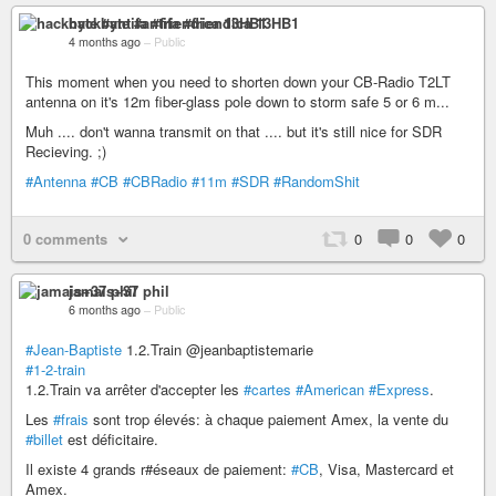
hackbyte #antifa #friendica 13HB1
4 months ago
–
Public
This moment when you need to shorten down your CB-Radio T2LT
antenna on it's 12m fiber-glass pole down to storm safe 5 or 6 m...
Muh .... don't wanna transmit on that .... but it's still nice for SDR
Recieving. ;)
#Antenna
#CB
#CBRadio
#11m
#SDR
#RandomShit
0 comments
0
0
0
jamais+37 phil
6 months ago
–
Public
#Jean-Baptiste
1.2.Train @jeanbaptistemarie
#1-2-train
1.2.Train va arrêter d'accepter les
#cartes
#American
#Express
.
Les
#frais
sont trop élevés: à chaque paiement Amex, la vente du
#billet
est déficitaire.
Il existe 4 grands r#éseaux de paiement:
#CB
, Visa, Mastercard et
Amex.