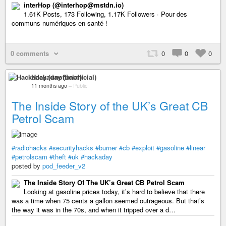
interHop (@interhop@mstdn.io)
1.61K Posts, 173 Following, 1.17K Followers · Pour des
communs numériques en santé !
0 comments
0
0
0
Hackaday (unofficial)
11 months ago
–
Public
The Inside Story of the UK’s Great CB
Petrol Scam
#radiohacks
#securityhacks
#burner
#cb
#exploit
#gasoline
#linear
#petrolscam
#theft
#uk
#hackaday
posted by
pod_feeder_v2
The Inside Story Of The UK’s Great CB Petrol Scam
Looking at gasoline prices today, it’s hard to believe that there
was a time when 75 cents a gallon seemed outrageous. But that’s
the way it was in the 70s, and when it tripped over a d…