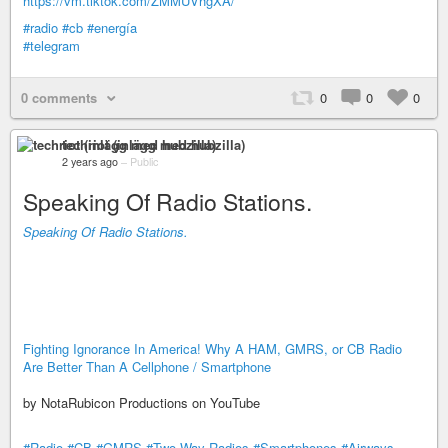
https://vm.tiktok.com/ZMMUVhgXA/
#radio
#cb
#energía
#telegram
0 comments
0
0
0
techriot (inlägg med hubzilla)
2 years ago
–
Public
Speaking Of Radio Stations.
Speaking Of Radio Stations.
Fighting Ignorance In America! Why A HAM, GMRS, or CB Radio
Are Better Than A Cellphone / Smartphone
by NotaRubicon Productions on YouTube
#Radio
#CB
#GMRS
#Two-Way-Radios
#Smartphones
#Airways