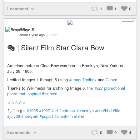
1 comment
1
1
0
+ 5
Braye S.
about a year ago
–
Public
🎭 | Silent Film Star Clara Bow
American actress Clara Bow was born in Brooklyn, New York, on
July 29, 1905.
I edited Images 1 through 5 using
#ImageToolbox
and
Canva
.
Thanks to Wikimedia for archiving Image 6,
the 1927 promotional
photo that inspired this post.
☆☆☆☆☆
🏷 T a g s
#1905
#1927
#art
#actress
#brooklyn
#cb
#hbd
#film
#july29
#newyork
#popart
#silentfilm
#t8rin
0 comments
0
0
4