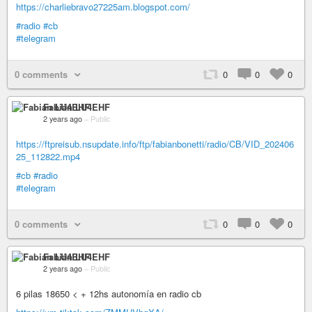
https://charliebravo27225am.blogspot.com/
#radio
#cb
#telegram
0 comments
0
0
0
Fabián LU4EHF
2 years ago
–
Public
https://ftpreisub.nsupdate.info/ftp/fabianbonetti/radio/CB/VID_202406
25_112822.mp4
#cb
#radio
#telegram
0 comments
0
0
0
Fabián LU4EHF
2 years ago
–
Public
6 pilas 18650 < + 12hs autonomía en radio cb