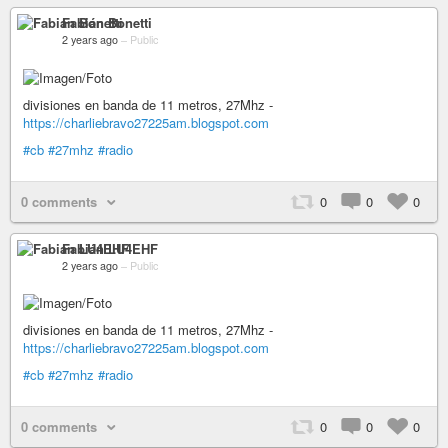
Fabián Bonetti
2 years ago
–
Public
divisiones en banda de 11 metros, 27Mhz -
https://charliebravo27225am.blogspot.com
#cb
#27mhz
#radio
0 comments
0
0
0
Fabián LU4EHF
2 years ago
–
Public
divisiones en banda de 11 metros, 27Mhz -
https://charliebravo27225am.blogspot.com
#cb
#27mhz
#radio
0 comments
0
0
0