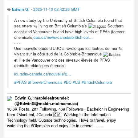
♲
Edwin G.
-
2025-11-10 02:42:26 GMT
A new study by the University of British Columbia found that
sea otters 🦦 living on British Columbia’s
Southern
coast and Vancouver Island have high levels of PFAs (forever
chemicals)
cbc.ca/news/canada/british-col…
- - -
Une nouvelle étude d’UBC a révélé que les loutres de mer 🦦
vivant sur la côte sud de la Colombie-Britannique
et l'île de Vancouver ont des niveaux élevés de PFAS
(produits chimiques éternels)
ici.radio-canada.ca/nouvelle/2…
#PFAS
#ForeverChemicals
#BC
#CB
#BritishColumbia
Edwin G. :mapleleafroundel:
(@EdwinG@mstdn.moimeme.ca)
16.6K Posts, 207 Following, 469 Followers · Bachelor in Engineering
from #Montréal, #Canada 🇨🇦. Working in the Information
Technology field. Outside technologies, I love to travel, enjoy
watching the #Olympics and enjoy life in general. - -...