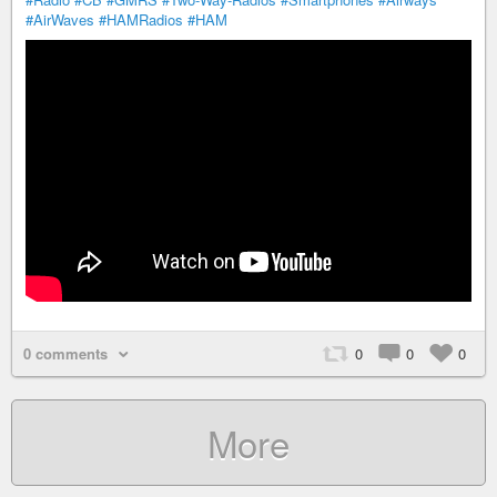
#AirWaves
#HAMRadios
#HAM
0 comments
0
0
0
More