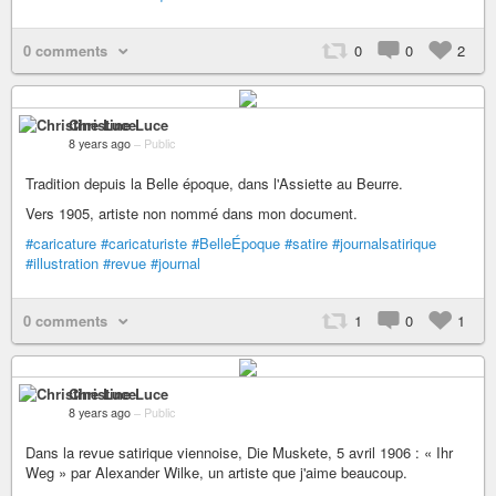
0 comments
0
0
2
Christine Luce
8 years ago
–
Public
Tradition depuis la Belle époque, dans l'Assiette au Beurre.
Vers 1905, artiste non nommé dans mon document.
#caricature
#caricaturiste
#BelleÉpoque
#satire
#journalsatirique
#illustration
#revue
#journal
0 comments
1
0
1
Christine Luce
8 years ago
–
Public
Dans la revue satirique viennoise, Die Muskete, 5 avril 1906 : « Ihr
Weg » par Alexander Wilke, un artiste que j'aime beaucoup.