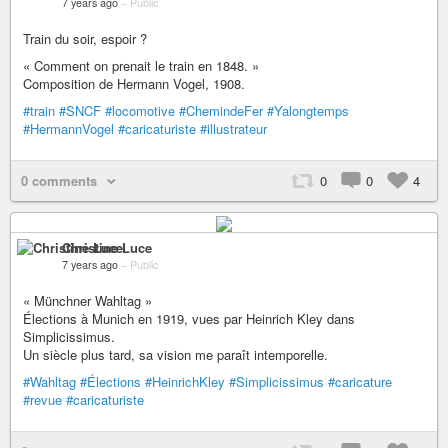
7 years ago
–
Public
Train du soir, espoir ?
« Comment on prenait le train en 1848. »
Composition de Hermann Vogel, 1908.
#train
#SNCF
#locomotive
#ChemindeFer
#Yalongtemps
#HermannVogel
#caricaturiste
#illustrateur
0 comments
0
0
4
Christine Luce
7 years ago
–
Public
« Münchner Wahltag »
Élections à Munich en 1919, vues par Heinrich Kley dans
Simplicissimus.
Un siècle plus tard, sa vision me paraît intemporelle.
#Wahltag
#Élections
#HeinrichKley
#Simplicissimus
#caricature
#revue
#caricaturiste