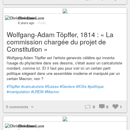
Christine Luce
6 years ago
–
Public
Wolfgang-Adam Töpffer, 1814 : « La
commission chargée du projet de
Constitution »
Wolfgang-Adam Töpffer est l'artiste genevois célèbre qui inventa
l'usage du phylactère dans ses dessins, c'était aussi un caricaturiste
mordant, comme ici. Et il faut peu pour voir ici un certain parti
politique siégeant dans une assemblée moderne et manipulé par un
certain Macron, non ?
#Töpffer
#caricaturiste
#Suisse
#Genève
#XIXe
#politique
#manipulation
#LREM
#Macron
0 comments
0
0
1
Christine Luce