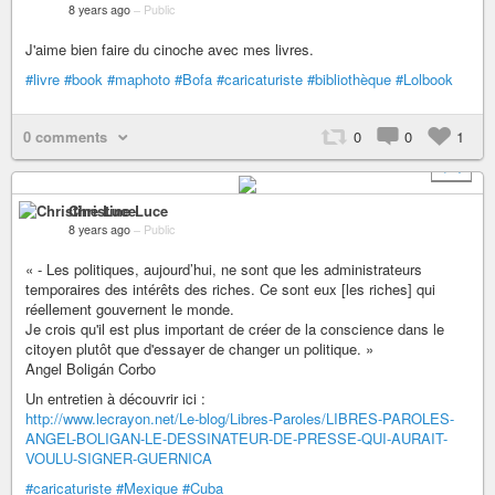
8 years ago
–
Public
J'aime bien faire du cinoche avec mes livres.
#livre
#book
#maphoto
#Bofa
#caricaturiste
#bibliothèque
#Lolbook
0 comments
0
0
1
+ 4
Christine Luce
8 years ago
–
Public
« - Les politiques, aujourd’hui, ne sont que les administrateurs
temporaires des intérêts des riches. Ce sont eux [les riches] qui
réellement gouvernent le monde.
Je crois qu'il est plus important de créer de la conscience dans le
citoyen plutôt que d'essayer de changer un politique. »
Angel Boligán Corbo
Un entretien à découvrir ici :
http://www.lecrayon.net/Le-blog/Libres-Paroles/LIBRES-PAROLES-
ANGEL-BOLIGAN-LE-DESSINATEUR-DE-PRESSE-QUI-AURAIT-
VOULU-SIGNER-GUERNICA
#caricaturiste
#Mexique
#Cuba