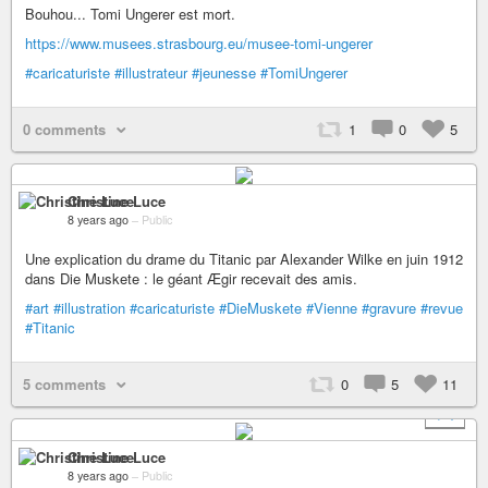
Bouhou... Tomi Ungerer est mort.
https://www.musees.strasbourg.eu/musee-tomi-ungerer
#caricaturiste
#illustrateur
#jeunesse
#TomiUngerer
0 comments
1
0
5
Christine Luce
8 years ago
–
Public
Une explication du drame du Titanic par Alexander Wilke en juin 1912
dans Die Muskete : le géant Ægir recevait des amis.
#art
#illustration
#caricaturiste
#DieMuskete
#Vienne
#gravure
#revue
#Titanic
5 comments
0
5
11
+ 1
Christine Luce
8 years ago
–
Public