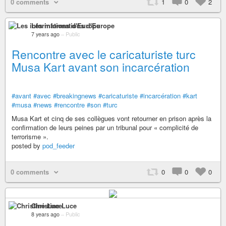
0 comments
1
0
2
Les informations d'Europe
7 years ago
–
Public
Rencontre avec le caricaturiste turc
Musa Kart avant son incarcération
#avant
#avec
#breakingnews
#caricaturiste
#incarcération
#kart
#musa
#news
#rencontre
#son
#turc
Musa Kart et cinq de ses collègues vont retourner en prison après la
confirmation de leurs peines par un tribunal pour « complicité de
terrorisme ».
posted by
pod_feeder
0 comments
0
0
0
Christine Luce
8 years ago
–
Public