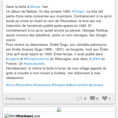
Dans la boîte à
#livres
, hier.
Un album de Nathan, fin des années 1950,
#Chopin
. Le titre fait
partie d'une série consacrée aux musiciens. Contrairement à ce qu'on
aurait pu croire en lisant le nom de l'illustrateur, le livre est une
traduction de l'américain,publié après-guerre en 1945. Et
contrairement à ce qu'on aurait encore pu penser, Georges Ruttkay,
assez inconnu des bataillons, porte un nom slovaque, rien d'anglo-
saxon.
Pour revenir au dessinateur, André Dugo, son véritable patronyme
est Andre Szenes Dugo (1895 - 1957), né hongrois, mort aux États-
Unis qu'il avait rejoint en 1939. Entre-temps, il avait publié dans
#Jugend
et
#Simplicissimus
en Allemagne, puis dans
#LeRire
en
France. Un
#caricaturiste
.
Honnêtement, si même la boîte à livres de mon village apporte du
grain à moudre à mon moulin à fixettes, rien d'étonnant à mes
obsessions.
#livre
#illustration
#caricature
#Hongrie
#album-enfant
#journaux
0 comments
0
0
1
Christine Luce