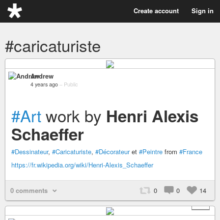
Create account
Sign in
#caricaturiste
Andrew
4 years ago
–
Public
#Art
work by
Henri Alexis
Schaeffer
#Dessinateur
,
#Caricaturiste
,
#Décorateur
et
#Peintre
from
#France
https://fr.wikipedia.org/wiki/Henri-Alexis_Schaeffer
0 comments
0
0
14
+ 1