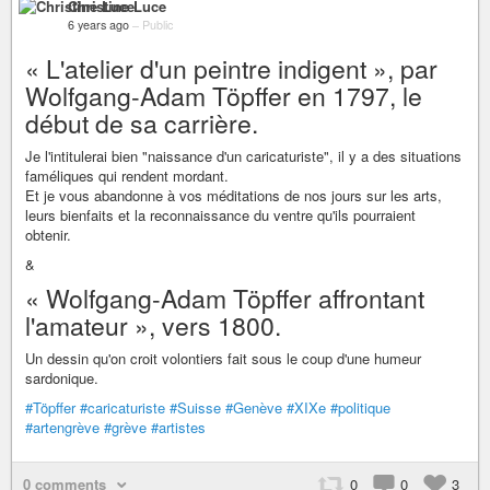
Christine Luce
6 years ago
–
Public
« L'atelier d'un peintre indigent », par
Wolfgang-Adam Töpffer en 1797, le
début de sa carrière.
Je l'intitulerai bien "naissance d'un caricaturiste", il y a des situations
faméliques qui rendent mordant.
Et je vous abandonne à vos méditations de nos jours sur les arts,
leurs bienfaits et la reconnaissance du ventre qu'ils pourraient
obtenir.
&
« Wolfgang-Adam Töpffer affrontant
l'amateur », vers 1800.
Un dessin qu'on croit volontiers fait sous le coup d'une humeur
sardonique.
#Töpffer
#caricaturiste
#Suisse
#Genève
#XIXe
#politique
#artengrève
#grève
#artistes
0 comments
0
0
3