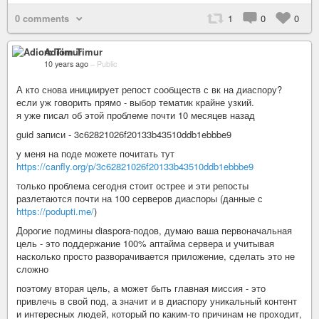
0 comments
1
0
0
Adiom Timur
10 years ago
–
Public
А кто снова инициирует репост сообществ с вк на диаспору?
если уж говорить прямо - выбор тематик крайне узкий.
я уже писал об этой проблеме почти 10 месяцев назад
guid записи - 3c62821026f20133b43510ddb1ebbbe9
у меня на поде можете почитать тут
https://canfly.org/p/3c62821026f20133b43510ddb1ebbbe9
только проблема сегодня стоит острее и эти репосты
разлетаются почти на 100 серверов диаспоры (данные с
https://podupti.me/
)
Дорогие подмины diaspora-подов, думаю ваша первоначальная
цель - это поддержание 100% аптайма сервера и учитывая
насколько просто разворачивается приложение, сделать это не
сложно
поэтому вторая цель, а может быть главная миссия - это
привлечь в свой под, а значит и в диаспору уникальный контент
и интересных людей, который по каким-то причинам не проходит,