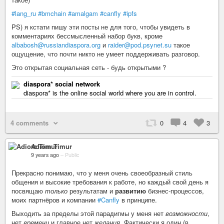
#lang_ru
#bmchain
#amalgam
#canfly
#ipfs
PS) я кстати пишу эти посты не для того, чтобы увидеть в
комментариях бессмысленный набор букв, кроме
albabosh@russiandiaspora.org
и
raider@pod.psynet.su
такое
ощущение, что почти никто не умеет поддерживать разговор.
Это открытая социальная сеть - будь открытыми ?
diaspora* social network
diaspora* is the online social world where you are in control.
4 comments
0
4
3
Adiom Timur
9 years ago
–
Public
Прекрасно понимаю, что у меня очень своеобразный стиль
общения и высокие требования к работе, но каждый свой день я
посвящаю
только
результатам и
развитию
бизнес-процессов,
моих партнёров и компании
#Canfly
в принципе.
Выходить за пределы этой парадигмы у меня нет
возможности
,
нет
времени
и главное нет
желания
. Фактически я один (в