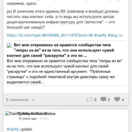
например, здесь
ps) В конечном итоге админы ВК (пабликов и вообще) должны
постить наш контент себе, а то ведь вы используете целую
децентрализованную инфраструктуру для "репостов" – это
большой шаг назад!!!
https://vk.com/topic-88193488_34111475?post=82
#canfly
#lang_ru
Вот мне откровенно не нравятся сообщества типа
"лепры из вк" из-за того, что они используют чужой
контент для своей "раскрутки" и это не ...
Вот мне откровенно не нравятся сообщества типа "лепры из вк"
из-за того, что они используют чужой контент для своей
"раскрутки" и это не единственный аргумент. "Публичные
страницы" с подобной тематикой внутри диаспоры сразу же
выделяются своей...
0 comments
0
0
4
Canfly Server Status
10 years ago
–
Public
#canfly
update