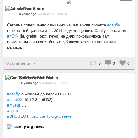
Adiom Timur
9 years ago
Via mobile
–
Public
Сегодня совершенно случайно нашёл архив проекта
#canfly
пятилетней давности - в 2011 году концепцию Canfly я называл
#hGtN
(hi, graffiti, text, news) на днях поковыряюсь там
внимательно и может быть опубликую какие-то части или
целиком
0 comments
0
0
0
Canfly Server Status
10 years ago
Via mobile
–
Public
#canfly
обновлен до версии 0.6.3.0
#macOS
10.12.3 (16D32)
#mysql
5.7
#nginx
#DNSSEC
https://canfly.org/u/server
canfly.org news