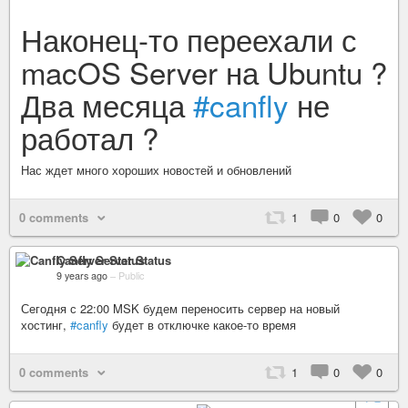
Наконец-то переехали с
macOS Server на Ubuntu ?
Два месяца
#canfly
не
работал ?
Нас ждет много хороших новостей и обновлений
0 comments
1
0
0
Canfly Server Status
9 years ago
–
Public
Сегодня с 22:00 MSK будем переносить сервер на новый
хостинг,
#canfly
будет в отключке какое-то время
0 comments
1
0
0
+ 2