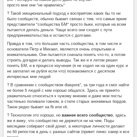
просто мне они "не нравились"
? Такой эмоциональный подход к восприятию каких бы то ни
было сообществ, обычно бывает связан с тем, что самые яркие
представители "сообщества БМ" просто быки, которые на всем
пытаются делать деньги. Чаще всего они сходят с пути
предпринимательства и остаются с долгами.
Правда в том, что большая часть сообщества, в том числе и
основатели Петр и Михаил, являются очень открытыми и
внимательными. Они пытаются сначала понять что-то, а потом
строить догадки и делать выводы. Так же и я летом решил
понять БМ, и в процессе изучения (я не ходил ни на один курс и
не заплатил не рубля если что) познакомился с десятком
интересных мне людей
? В сравнении с сообществом diaspora*, за три года я смог найти
не более 5 людей с кем хорошо общался. Здесь не принято
уважительно относиться к чужому мнению и даже мои посты
частенько поливали говном, в стиле старых анонимных бордов.
Такое редко бывает на fb или vk.
? Технологии это хорошо, но
важнее всего сообщество
, здесь
же я вижу, что сообщество не держится ни на чем. Поды
месяцами собирают свой донат, а некоторые личности делают
по 50 репостов в день с разных сайтов (привет линкс хакер и все
такое)