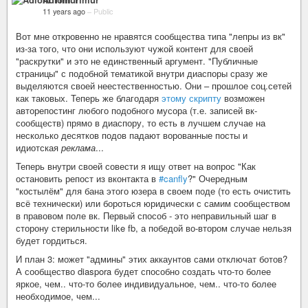
11 years ago
–
Public
Вот мне откровенно не нравятся сообщества типа "лепры из вк"
из-за того, что они используют чужой контент для своей
"раскрутки" и это не единственный аргумент. "Публичные
страницы" с подобной тематикой внутри диаспоры сразу же
выделяются своей неестественностью. Они – прошлое соц.сетей
как таковых. Теперь же благодаря
этому скрипту
возможен
авторепостинг любого подобного мусора (т.е. записей вк-
сообществ) прямо в диаспору, то есть в лучшем случае на
несколько десятков подов падают ворованные посты и
идиотская
реклама
...
Теперь внутри своей совести я ищу ответ на вопрос "Как
остановить репост из вконтакта в
#canfly
?" Очередным
"костылём" для бана этого юзера в своем поде (то есть очистить
всё технически) или бороться юридически с самим сообществом
в правовом поле вк. Первый способ - это неправильный шаг в
сторону стерильности like fb, а победой во-втором случае нельзя
будет гордиться.
И план 3: может "админы" этих аккаунтов сами отключат ботов?
А сообщество diaspora будет способно создать что-то более
яркое, чем.. что-то более индивидуальное, чем.. что-то более
необходимое, чем...