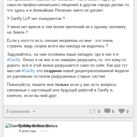
смысле профессионального общения) в другом городе делаю то,
что здесь и в ближайших Регионах никто не делает.
У Canfly LLP нет конкурентов ?
У меня нет врагов и тем более претензий ни к одному человеку
на Земле ?
Если у кого-то есть личная неприязнь ко мне - это очень
странно, ведь скорее всего мы никогда не виделись ?
Задумайтесь, на чем основаны ваши нападки, где в них я и
#Canfly
. Лично я не мог и не намерен разрушить то, что кому-то
дорого, всё в этой жизни разрушается само по себе. Как раз тут
миссия
#Canfly
это
создание
новой децентрализованной модели
из уцелевших остатков разрушенных старых систем.
Пожалуйста, пишите мне
только
если у вас есть вопросы
связанные с настоящей или будущей работой в Canfly и,
конечно, если вы мой друг.
5 comments
0
5
0
Canfly Server Status
9 years ago
–
Public