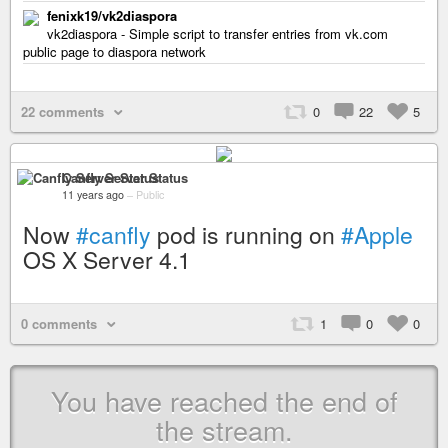
fenixk19/vk2diaspora
vk2diaspora - Simple script to transfer entries from vk.com
public page to diaspora network
22 comments
0
22
5
Canfly Server Status
11 years ago
–
Public
Now
#canfly
pod is running on
#Apple
OS X Server 4.1
0 comments
1
0
0
You have reached the end of
the stream.