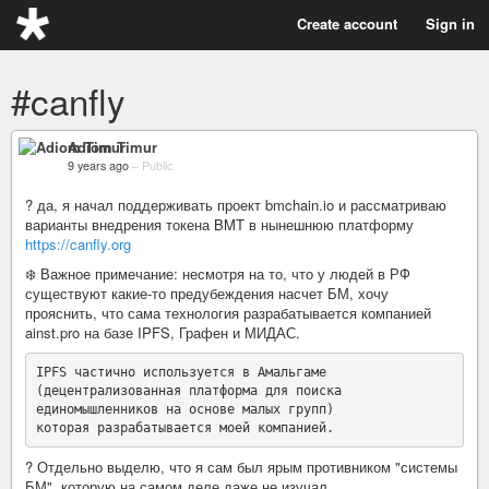
Create account
Sign in
#canfly
Adiom Timur
9 years ago
–
Public
? да, я начал поддерживать проект bmchain.io и рассматриваю
варианты внедрения токена BMT в нынешнюю платформу
https://canfly.org
❄️ Важное примечание: несмотря на то, что у людей в РФ
существуют какие-то предубеждения насчет БМ, хочу
прояснить, что сама технология разрабатывается компанией
ainst.pro на базе IPFS, Графен и МИДАС.
IPFS частично используется в Амальгаме

(децентрализованная платформа для поиска

единомышленников на основе малых групп)

? Отдельно выделю, что я сам был ярым противником "системы
БМ", которую на самом деле даже не изучал