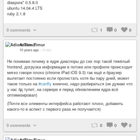
diaspora* 0.5.8.0
ubuntu 14.04.4 LTS
ruby 2.1.8
0 comments
1
0
0
Adiom Timur
10 years ago
–
Public
Не понимаю почему в ядре диаспоры до сих пор такой тяжёлый
frontend, догрузка информации в потоке или профиле происходит
мягко говоря плохо (chrome iPad iOS 9.3) так ещё и браузер
вылетает постоянно если пролистать хотя бы пару дней, может
такое только на
#canfly
конечно, надо разбираться (не думаю что
у нас бд тупит, на сервере я перед обновлением ядра всё
оптимизировал)
(Почти все элементы интерфейса работают плохо, добавить
какого-то в аспект с первого раза не получается)
0 comments
0
0
0
Adiom Timur