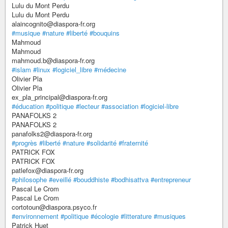
Lulu du Mont Perdu
Lulu du Mont Perdu
alaincognito@diaspora-fr.org
#musique
#nature
#liberté
#bouquins
Mahmoud
Mahmoud
mahmoud.b@diaspora-fr.org
#islam
#linux
#logiciel_libre
#médecine
Olivier Pla
Olivier Pla
ex_pla_principal@diaspora-fr.org
#éducation
#politique
#lecteur
#association
#logiciel-libre
PANAFOLKS 2
PANAFOLKS 2
panafolks2@diaspora-fr.org
#progrès
#liberté
#nature
#solidarité
#fraternité
PATRICK FOX
PATRICK FOX
patlefox@diaspora-fr.org
#philosophe
#eveillé
#bouddhiste
#bodhisattva
#entrepreneur
Pascal Le Crom
Pascal Le Crom
cortotoun@diaspora.psyco.fr
#environnement
#politique
#écologie
#litterature
#musiques
Patrick Huet