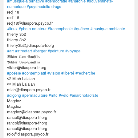
#musique-alternative
#democratie
#anarchie
#souverainete-
numerique
#psychedelic-drugs
redj 18
redj 18
redj18@diaspora.psyco.fr
#linux
#photo-amateur
#francophonie
#québec
#musique-ambiante
thierry 3b2
thierry 3b2
thierry3b2@diaspora-fr.org
#art
#streetart
#berger
#peinture
#voyage
𝔙𝔦𝔨𝔱𝔬𝔯 𝔙𝔬𝔫-𝔖𝔞𝔞𝔣𝔱𝔩𝔦𝔰
𝔙𝔦𝔨𝔱𝔬𝔯 𝔙𝔬𝔫-𝔖𝔞𝔞𝔣𝔱𝔩𝔦𝔰
viktor@diaspora-fr.org
#poésie
#contemplatif
#vision
#liberté
#recherche
🍉 Mlah Lalalah
🍉 Mlah Lalalah
mlah@diaspora.psyco.fr
#qigong
#permaculture
#mtc
#vélo
#anarchotaoïste
Magdoz
Magdoz
magdoz@diaspora.psyco.fr
rancol@diaspora-fr.org
rancol@diaspora-fr.org
rancol@diaspora-fr.org
rolo@diaspora.psyco.fr