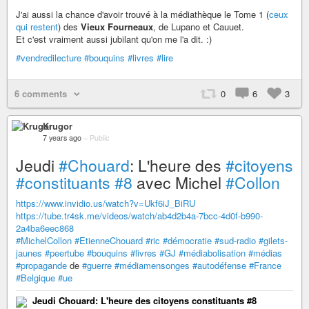
J'ai aussi la chance d'avoir trouvé à la médiathèque le Tome 1 (
ceux
qui restent
) des
Vieux Fourneaux
, de Lupano et Cauuet.
Et c'est vraiment aussi jubilant qu'on me l'a dit. :)
#vendredilecture
#bouquins
#livres
#lire
6 comments
0
6
3
Krugor
7 years ago
–
Public
Jeudi
#Chouard
: L'heure des
#citoyens
#constituants
#8
avec Michel
#Collon
https://www.invidio.us/watch?v=Ukf6iJ_BiRU
https://tube.tr4sk.me/videos/watch/ab4d2b4a-7bcc-4d0f-b990-
2a4ba6eec868
#MichelCollon
#EtienneChouard
#ric
#démocratie
#sud-radio
#gilets-
jaunes
#peertube
#bouquins
#livres
#GJ
#médiabolisation
#médias
#propagande
de
#guerre
#médiamensonges
#autodéfense
#France
#Belgique
#ue
Jeudi Chouard: L'heure des citoyens constituants #8