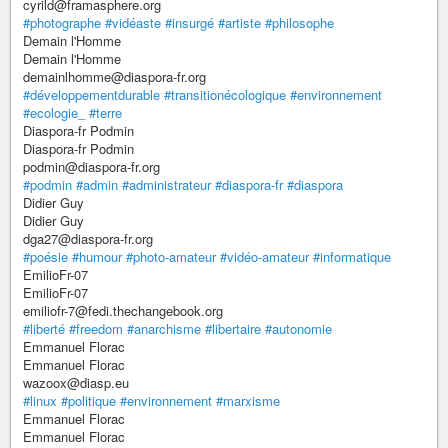
cyrild@framasphere.org
#photographe
#vidéaste
#insurgé
#artiste
#philosophe
Demain l'Homme
Demain l'Homme
demainlhomme@diaspora-fr.org
#développementdurable
#transitionécologique
#environnement
#ecologie_
#terre
Diaspora-fr Podmin
Diaspora-fr Podmin
podmin@diaspora-fr.org
#podmin
#admin
#administrateur
#diaspora-fr
#diaspora
Didier Guy
Didier Guy
dga27@diaspora-fr.org
#poésie
#humour
#photo-amateur
#vidéo-amateur
#informatique
EmilioFr-07
EmilioFr-07
emiliofr-7@fedi.thechangebook.org
#liberté
#freedom
#anarchisme
#libertaire
#autonomie
Emmanuel Florac
Emmanuel Florac
wazoox@diasp.eu
#linux
#politique
#environnement
#marxisme
Emmanuel Florac
Emmanuel Florac