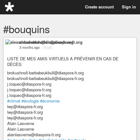
Create account
Sign in
#bouquins
alexandrehedan@diaspora-fr.org
3 months ago
–
Public
LISTE DE MES AMIS VIRTUELS A PRÉVENIR EN CAS DE
DÉCÈS:
brokushnoll-barbabeukbull@diaspora-fr.org
brokushnoll-barbabeukbull@diaspora-fr.org
j.toquec@diaspora-fr.org
j.toquec@diaspora-fr.org
j.toquec@diaspora-fr.org
#climat
#écologie
#économie
lwy@diaspora-fr.org
lwy@diaspora-fr.org
lwy@diaspora-fr.org
Alain Lasverne
Alain Lasverne
alainlasverne@diaspora-fr.org