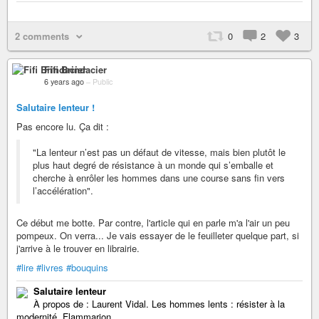
2 comments
0
2
3
Fifi Brindacier
6 years ago
–
Public
Salutaire lenteur !
Pas encore lu. Ça dit :
"La lenteur n’est pas un défaut de vitesse, mais bien plutôt le
plus haut degré de résistance à un monde qui s’emballe et
cherche à enrôler les hommes dans une course sans fin vers
l’accélération".
Ce début me botte. Par contre, l'article qui en parle m'a l'air un peu
pompeux. On verra... Je vais essayer de le feuilleter quelque part, si
j'arrive à le trouver en librairie.
#lire
#livres
#bouquins
Salutaire lenteur
À propos de : Laurent Vidal. Les hommes lents : résister à la
modernité, Flammarion