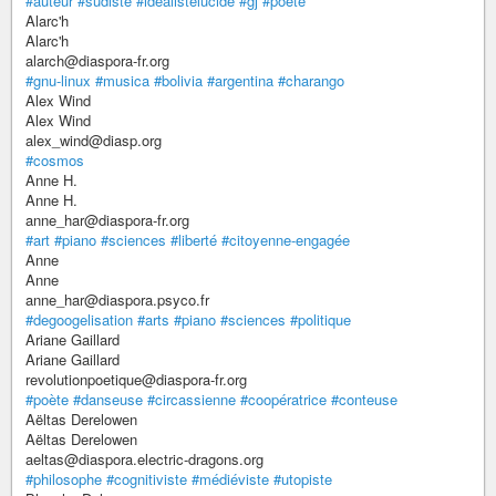
#auteur
#sudiste
#idealistelucide
#gj
#poete
Alarc'h
Alarc'h
alarch@diaspora-fr.org
#gnu-linux
#musica
#bolivia
#argentina
#charango
Alex Wind
Alex Wind
alex_wind@diasp.org
#cosmos
Anne H.
Anne H.
anne_har@diaspora-fr.org
#art
#piano
#sciences
#liberté
#citoyenne-engagée
Anne
Anne
anne_har@diaspora.psyco.fr
#degoogelisation
#arts
#piano
#sciences
#politique
Ariane Gaillard
Ariane Gaillard
revolutionpoetique@diaspora-fr.org
#poète
#danseuse
#circassienne
#coopératrice
#conteuse
Aëltas Derelowen
Aëltas Derelowen
aeltas@diaspora.electric-dragons.org
#philosophe
#cognitiviste
#médiéviste
#utopiste