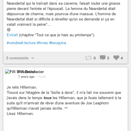
Neandertal qui le traînait dans sa caverne, faisait rouler une grosse
pierre devant l'entrée et l'épousait. La femme du Neandertal était
dépourvue de charme, mais pourvue d'une massue. L'homme de
Neandertal était si difficile à réveiller qu'on se demande si ça en
valait vraiment la peine"...
😄
Extrait
(chapitre "Tout ce que je hais au printemps").
#vendredi-lecture
#livres
#bouquins
3 comments
0
3
4
Fifi Brindacier
7 years ago
–
Public
Je relis Hillerman.
Trouvé sur l'étagère de la "boîte à dons", il m'a fait me souvenir que
j'avais dans le temps
tous
les Hillerman, que je lisais tellement à la
suite qu'il m'arrivait de rêver d'une aventure de Joe Leaphorn
qu'Hillerman n'avait jamais écrite. ^^
Lisez Hillerman.