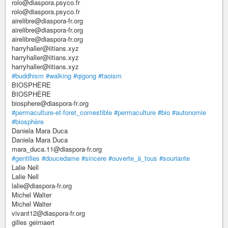
rolo@diaspora.psyco.fr
rolo@diaspora.psyco.fr
airelibre@diaspora-fr.org
airelibre@diaspora-fr.org
airelibre@diaspora-fr.org
harryhaller@iitians.xyz
harryhaller@iitians.xyz
harryhaller@iitians.xyz
#buddhism
#walking
#qigong
#taoism
BIOSPHÈRE
BIOSPHÈRE
biosphere@diaspora-fr.org
#permaculture-et-foret_comestible
#permaculture
#bio
#autonomie
#biosphère
Daniela Mara Duca
Daniela Mara Duca
mara_duca.11@diaspora-fr.org
#gentilles
#doucedame
#sincere
#ouverte_à_tous
#souriante
Lalie Nell
Lalie Nell
lalie@diaspora-fr.org
Michel Walter
Michel Walter
vivant12@diaspora-fr.org
gilles geirnaert