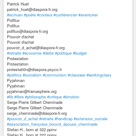
Patrick Huet
patrick_huet@diaspora-fr.org
#ecrivain
#poète
#conteur
#conférencier
#aventurier
Pollllux
Pollllux
pollllux@diaspora-fr.org
Pouvoir d'achat
Pouvoir d'achat
pouvoir_d_achat@diaspora-fr.org
#retraite
#économie
#dette
#politique
#budget
Protestation
Protestation
protestati0n@diaspora.psyco.fr
#politics
#socialism
#communism
#classwar
#workingclass
Pyjahman
Pyjahman
pyjahman@framasphere.org
#lib
#libre
#philosophe
#critique
#émotion
Serge Pierre Gilbert Cheminade
Serge Pierre Gilbert Cheminade
serge_cheminade@diaspora-fr.org
#pouvoir_d_achat
#retraite
#handicap
#extension_sociale
#association_françoise_bouvot_épouse_cheminade
Stefan H., born at 322 ppmv
Stefan H., born at 322 ppmv