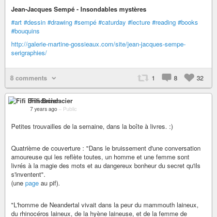
Jean-Jacques Sempé - Insondables mystères
#art
#dessin
#drawing
#sempé
#caturday
#lecture
#reading
#books
#bouquins
http://galerie-martine-gossieaux.com/site/jean-jacques-sempe-
serigraphies/
8 comments
1
8
32
Fifi Brindacier
7 years ago
–
Public
Petites trouvailles de la semaine, dans la boîte à livres. :)
Quatrième de couverture : "Dans le bruissement d'une conversation
amoureuse qui les reflète toutes, un homme et une femme sont
livrés à la magie des mots et au dangereux bonheur du secret qu'ils
s'inventent".
(une
page
au pif).
"L'homme de Neandertal vivait dans la peur du mammouth laineux,
du rhinocéros laineux, de la hyène laineuse, et de la femme de