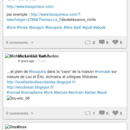
http://www.bouquineux.com/
par exemple :
http://www.bouquineux.com/?
telecharger=2786&Thoreau-La_D
ésobéissance_civile
#livre
#livres
#bouquin
#bouquins
#libre
#pdf
#epub
#ebook
6 comments
2
6
5
Michèle Le Gall Turbin
9 years ago
–
Public
…et plein de
#bouquins
dans la “cave” de la maison
#nomade
sur
mesure de Lou et Éric, écrivains et critiques littéraires
http://louetlesfeuillesvolantes.blogspot.fr/
http://ericdarsan.blogspot.fr/
#nomad
#nomadisme
#livre
#lecture
#ecrivain
#writer
#book
0 comments
1
0
3
Onze