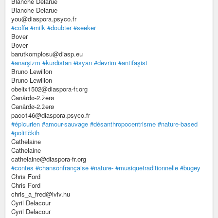
Blanche Delarue
Blanche Delarue
you@diaspora.psyco.fr
#coffe
#milk
#doubter
#seeker
Bover
Bover
barutkomplosu@diasp.eu
#anarşizm
#kurdistan
#isyan
#devrim
#antifaşist
Bruno Lewillon
Bruno Lewillon
obelix1502@diaspora-fr.org
Canårđø-2.žerø
Canårđø-2.žerø
paco146@diaspora.psyco.fr
#épicurien
#amour-sauvage
#désanthropocentrisme
#nature-based
#političkih
Cathelaine
Cathelaine
cathelaine@diaspora-fr.org
#contes
#chansonfrançaise
#nature-
#musiquetraditionnelle
#bugey
Chris Ford
Chris Ford
chris_a_fred@iviv.hu
Cyril Delacour
Cyril Delacour