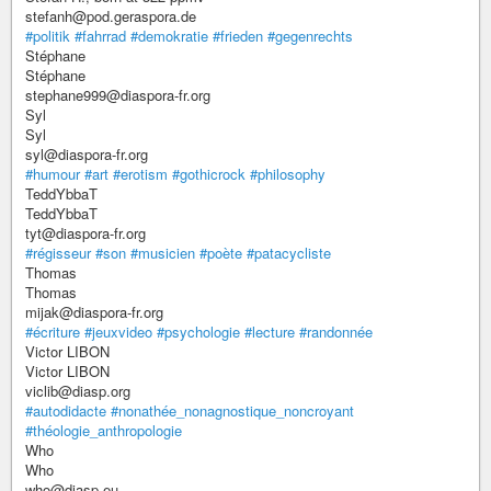
stefanh@pod.geraspora.de
#politik
#fahrrad
#demokratie
#frieden
#gegenrechts
Stéphane
Stéphane
stephane999@diaspora-fr.org
Syl
Syl
syl@diaspora-fr.org
#humour
#art
#erotism
#gothicrock
#philosophy
TeddYbbaT
TeddYbbaT
tyt@diaspora-fr.org
#régisseur
#son
#musicien
#poète
#patacycliste
Thomas
Thomas
mijak@diaspora-fr.org
#écriture
#jeuxvideo
#psychologie
#lecture
#randonnée
Victor LIBON
Victor LIBON
viclib@diasp.org
#autodidacte
#nonathée_nonagnostique_noncroyant
#théologie_anthropologie
Who
Who
who@diasp.eu