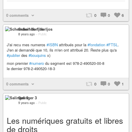
0 comments
0
0
6
Scheindorf Herljos
8 years ago
–
Public
J'ai recu mes numeros
#ISBN
attribués pour la
#fondation
#FTSL
.
J'en ai demandé que 10, ils m'en ont attribué 20. Reste plus qu'a
#publier
des
#bouquins
x)
mon premier
#numero
du segment est 978-2-490520-00-8
le dernier 978-2-490520-18-3
0 comments
0
0
1
Salinger 3
9 years ago
–
Public
Les numériques gratuits et libres
de droits