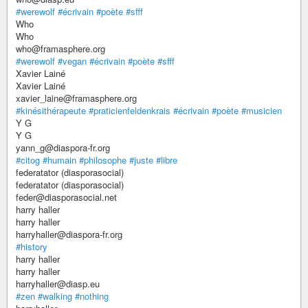
#werewolf
#écrivain
#poète
#sfff
Who
Who
who@framasphere.org
#werewolf
#vegan
#écrivain
#poète
#sfff
Xavier Lainé
Xavier Lainé
xavier_laine@framasphere.org
#kinésithérapeute
#praticienfeldenkrais
#écrivain
#poète
#musicien
Y G
Y G
yann_g@diaspora-fr.org
#citog
#humain
#philosophe
#juste
#libre
federatator (diasporasocial)
federatator (diasporasocial)
feder@diasporasocial.net
harry haller
harry haller
harryhaller@diaspora-fr.org
#history
harry haller
harry haller
harryhaller@diasp.eu
#zen
#walking
#nothing