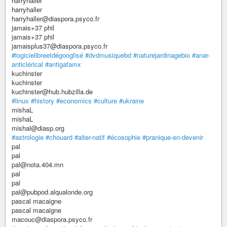
harryhaller
harryhaller
harryhaller@diaspora.psyco.fr
jamais+37 phil
jamais+37 phil
jamaisplus37@diaspora.psyco.fr
#logicielibreetdégooglisé
#dvdmusiquebd
#naturejardinagebio
#anar-
anticlérical
#antigafamx
kuchinster
kuchinster
kuchinster@hub.hubzilla.de
#linux
#history
#economics
#culture
#ukraine
mishaL
mishaL
mishal@diasp.org
#astrologie
#chouard
#alter-natif
#écosophie
#pranique-en-devenir
pal
pal
pal@nota.404.mn
pal
pal
pal@pubpod.alqualonde.org
pascal macaigne
pascal macaigne
macouc@diaspora.psyco.fr