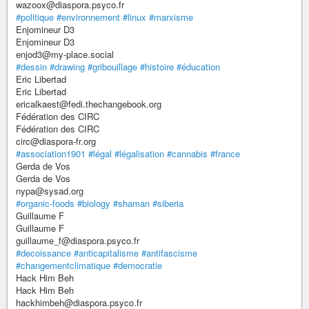
wazoox@diaspora.psyco.fr
#politique
#environnement
#linux
#marxisme
Enjomineur D3
Enjomineur D3
enjod3@my-place.social
#dessin
#drawing
#gribouillage
#histoire
#éducation
Eric Libertad
Eric Libertad
ericalkaest@fedi.thechangebook.org
Fédération des CIRC
Fédération des CIRC
circ@diaspora-fr.org
#association1901
#légal
#légalisation
#cannabis
#france
Gerda de Vos
Gerda de Vos
nypa@sysad.org
#organic-foods
#biology
#shaman
#siberia
Guillaume F
Guillaume F
guillaume_f@diaspora.psyco.fr
#decoissance
#anticapitalisme
#antifascisme
#changementclimatique
#democratie
Hack Him Beh
Hack Him Beh
hackhimbeh@diaspora.psyco.fr