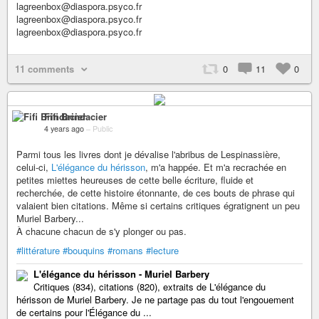
lagreenbox@diaspora.psyco.fr
lagreenbox@diaspora.psyco.fr
lagreenbox@diaspora.psyco.fr
11 comments
0
11
0
Fifi Brindacier
4 years ago
–
Public
Parmi tous les livres dont je dévalise l'abribus de Lespinassière,
celui-ci,
L'élégance du hérisson
, m'a happée. Et m'a recrachée en
petites miettes heureuses de cette belle écriture, fluide et
recherchée, de cette histoire étonnante, de ces bouts de phrase qui
valaient bien citations. Même si certains critiques égratignent un peu
Muriel Barbery...
À chacune chacun de s'y plonger ou pas.
#littérature
#bouquins
#romans
#lecture
L'élégance du hérisson - Muriel Barbery
Critiques (834), citations (820), extraits de L'élégance du
hérisson de Muriel Barbery. Je ne partage pas du tout l'engouement
de certains pour l'Élégance du ...