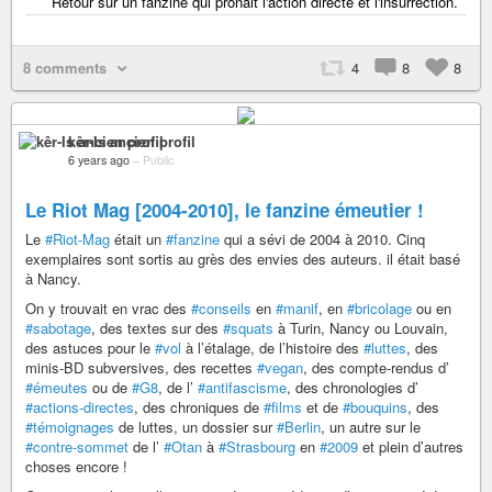
Retour sur un fanzine qui prônait l'action directe et l'insurrection.
8 comments
4
8
8
kêr-Is ancien profil
6 years ago
–
Public
Le Riot Mag [2004-2010], le fanzine émeutier !
Le
#Riot-Mag
était un
#fanzine
qui a sévi de 2004 à 2010. Cinq
exemplaires sont sortis au grès des envies des auteurs. il était basé
à Nancy.
On y trouvait en vrac des
#conseils
en
#manif
, en
#bricolage
ou en
#sabotage
, des textes sur des
#squats
à Turin, Nancy ou Louvain,
des astuces pour le
#vol
à l’étalage, de l’histoire des
#luttes
, des
minis-BD subversives, des recettes
#vegan
, des compte-rendus d’
#émeutes
ou de
#G8
, de l’
#antifascisme
, des chronologies d’
#actions-directes
, des chroniques de
#films
et de
#bouquins
, des
#témoignages
de luttes, un dossier sur
#Berlin
, un autre sur le
#contre-sommet
de l’
#Otan
à
#Strasbourg
en
#2009
et plein d’autres
choses encore !