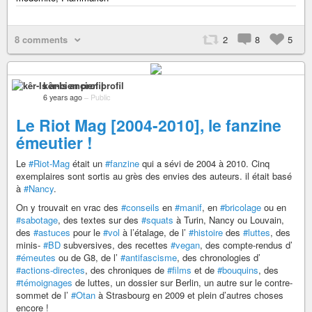
8 comments
2
8
5
kêr-Is ancien profil
6 years ago
–
Public
Le Riot Mag [2004-2010], le fanzine
émeutier !
Le
#Riot-Mag
était un
#fanzine
qui a sévi de 2004 à 2010. Cinq
exemplaires sont sortis au grès des envies des auteurs. il était basé
à
#Nancy
.
On y trouvait en vrac des
#conseils
en
#manif
, en
#bricolage
ou en
#sabotage
, des textes sur des
#squats
à Turin, Nancy ou Louvain,
des
#astuces
pour le
#vol
à l’étalage, de l’
#histoire
des
#luttes
, des
minis-
#BD
subversives, des recettes
#vegan
, des compte-rendus d’
#émeutes
ou de G8, de l’
#antifascisme
, des chronologies d’
#actions-directes
, des chroniques de
#films
et de
#bouquins
, des
#témoignages
de luttes, un dossier sur Berlin, un autre sur le contre-
sommet de l’
#Otan
à Strasbourg en 2009 et plein d’autres choses
encore !