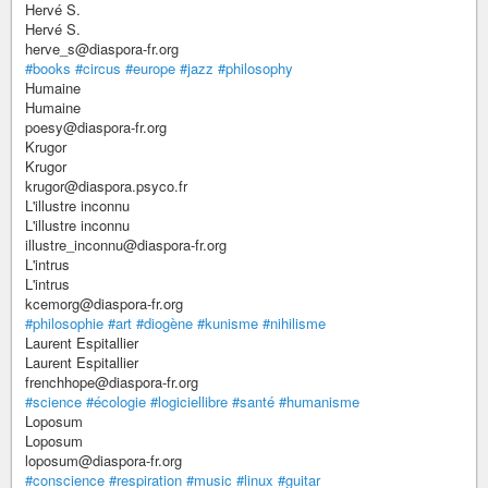
Hervé S.
Hervé S.
herve_s@diaspora-fr.org
#books
#circus
#europe
#jazz
#philosophy
Humaine
Humaine
poesy@diaspora-fr.org
Krugor
Krugor
krugor@diaspora.psyco.fr
L'illustre inconnu
L'illustre inconnu
illustre_inconnu@diaspora-fr.org
L'intrus
L'intrus
kcemorg@diaspora-fr.org
#philosophie
#art
#diogène
#kunisme
#nihilisme
Laurent Espitallier
Laurent Espitallier
frenchhope@diaspora-fr.org
#science
#écologie
#logiciellibre
#santé
#humanisme
Loposum
Loposum
loposum@diaspora-fr.org
#conscience
#respiration
#music
#linux
#guitar