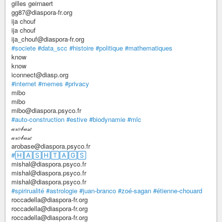
gilles geirnaert
gg87@diaspora-fr.org
ija chouf
ija chouf
ija_chouf@diaspora-fr.org
#societe
#data_scc
#histoire
#politique
#mathematiques
know
know
iconnect@diasp.org
#internet
#memes
#privacy
mibo
mibo
mibo@diaspora.psyco.fr
#auto-construction
#estive
#biodynamie
#mlc
𝒶𝓇𝑜𝒷𝒶𝓈𝑒
𝒶𝓇𝑜𝒷𝒶𝓈𝑒
arobase@diaspora.psyco.fr
#🄷🄰🅂🄷🅃🄰🄶🅂
mishal@diaspora.psyco.fr
mishal@diaspora.psyco.fr
mishal@diaspora.psyco.fr
#spirirualité
#astrologie
#juan-branco
#zoé-sagan
#étienne-chouard
roccadella@diaspora-fr.org
roccadella@diaspora-fr.org
roccadella@diaspora-fr.org