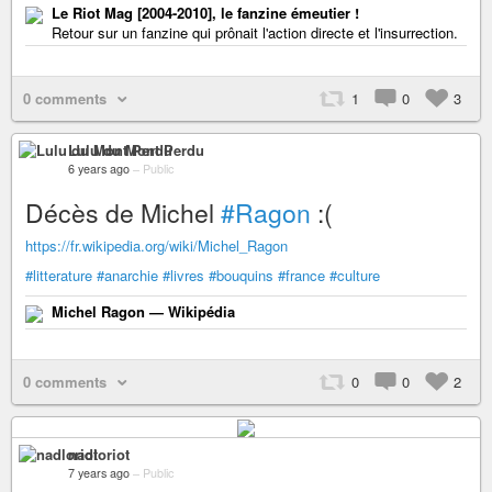
Le Riot Mag [2004-2010], le fanzine émeutier !
Retour sur un fanzine qui prônait l'action directe et l'insurrection.
0 comments
1
0
3
Lulu du Mont Perdu
6 years ago
–
Public
Décès de Michel
#Ragon
:(
https://fr.wikipedia.org/wiki/Michel_Ragon
#litterature
#anarchie
#livres
#bouquins
#france
#culture
Michel Ragon — Wikipédia
0 comments
0
0
2
nadloriot
7 years ago
–
Public