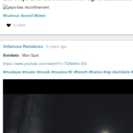
#humour
#covid
#biere
6 Likes
Unfamous Resistenza
-
6 years ago
Svinkels
- Mon Spot
https://www.youtube.com/watch?v=TGNe9Irc-E8
#musique
#music
#musik
#musica
#fr
#french
#france
#rap
#svinkels
#