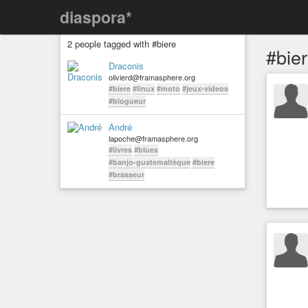
diaspora*
2 people tagged with #biere
#bie
Draconis
olivierd@framasphere.org
#biere
#linux
#moto
#jeux-videos
#blogueur
André
lapoche@framasphere.org
#livres
#blues
#banjo-guatemaltèque
#biere
#brasseur