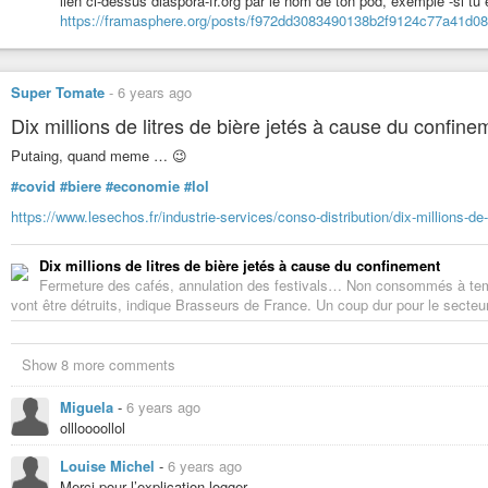
lien ci-dessus diaspora-fr.org par le nom de ton pod, exemple -si tu
https://framasphere.org/posts/f972dd3083490138b2f9124c77a41d08
Super Tomate
-
6 years ago
Dix millions de litres de bière jetés à cause du confine
Putaing, quand meme … 😉
#covid
#biere
#economie
#lol
https://www.lesechos.fr/industrie-services/conso-distribution/dix-millions-d
Dix millions de litres de bière jetés à cause du confinement
Fermeture des cafés, annulation des festivals… Non consommés à temps
vont être détruits, indique Brasseurs de France. Un coup dur pour le secteur
Show 8 more comments
Miguela
-
6 years ago
ollloooollol
Louise Michel
-
6 years ago
Merci pour l’explication logger.