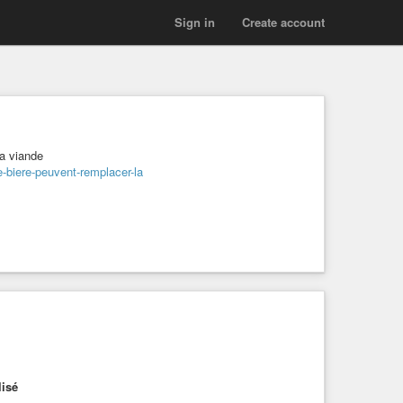
Sign in
Create account
la viande
e-biere-peuvent-remplacer-la
lisé