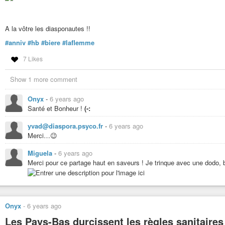
A la vôtre les diasponautes !!
#anniv
#hb
#biere
#laflemme
7 Likes
Show 1 more comment
Onyx
-
6 years ago
Santé et Bonheur !
(-:
yvad@diaspora.psyco.fr
-
6 years ago
Merci…😉
Miguela
-
6 years ago
Merci pour ce partage haut en saveurs ! Je trinque avec une dodo, bi
Onyx
-
6 years ago
Les Pays-Bas durcissent les règles sanitaires