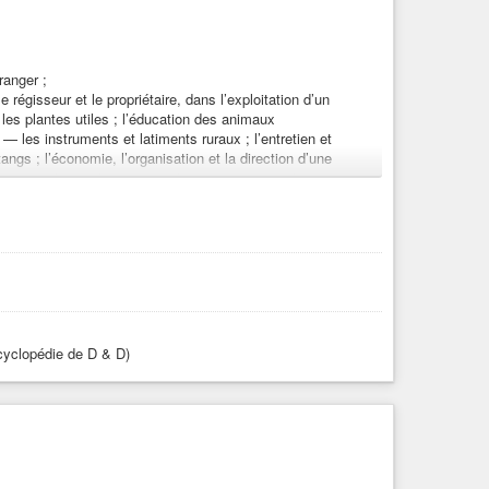
ranger ;
e régisseur et le propriétaire, dans l’exploitation d’un
 les plantes utiles ; l’éducation des animaux
; — les instruments et latiments ruraux ; l’entretien et
tangs ; l’économie, l’organisation et la direction d’une
ui a rapport au potager, au parterre, aux serres et aux
outes les cultures spéciales ;
, races d’animaux, arbres, arbustes, plantes, légumes,
ant aux Sociétés agricoles de France
stiques.- t. 3. Arts agricoles.- t. 4. Agriculture forestière,
cyclopédie de D & D)
r chaque culture spéciale
/mode/2up
/mode/2up
n7/mode/2up
/n7/mode/2up
/n7/mode/2up
e
#agriculture
#savoir-faire
#horticulture
#Autonomie