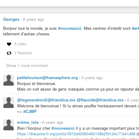
Georges
-
6 years ago
Bonjour tout le monde, je suis
#nouveauici
. Mes centres d’intérêt sont
#art
tellement d’autres choses.
3 Likes
1 Reshare
Show 1 more comment
petitelouison@framasphere.org
-
6 years ago
Bonjour et bienvenue.
Mais on voit assez de gens masqués comme ça pour en rajouter da
@legeneralmidi@friendica.me @flaccide@friendica.me
-
6 year
Welcome de bienvenue ! Si tu aimes pouffer honteusement devant
=>
#CJMP
môme_lola
-
6 years ago
Bien l’bonjour cher
#nouveauici
il y a un message important pour to
https://diaspora-fr.org/posts/f972dd3083490138b2f9124c77a41d08
(s