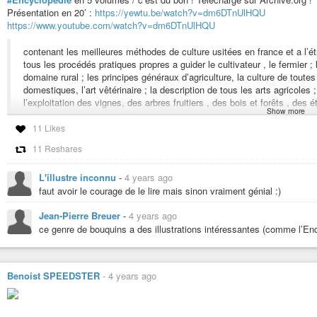
Présentation en 20’ :
https://yewtu.be/watch?v=dm6DTnUlHQU
https://www.youtube.com/watch?v=dm6DTnUlHQU
contenant les meilleures méthodes de culture usitées en france et a l’ét
tous les procédés pratiques propres a guider le cultivateur , le fermier ; l
domaine rural ; les principes généraux d’agriculture, la culture de toutes
domestiques, l’art vêtérinaire ; la description de tous les arts agricoles 
l’exploitation des vignes, des arbres fruitiers , des bois et forêts , des é
Show more
administration rurale ; la législation appliquée a l’agriculture ; tout ce q
jardins paysagers ; enfin l’indication des travaux de chaque mois pour t
11 Likes
11 Reshares
Avec 2500 gravures représentant tous les instruments, machines, appareils
serres, bâtiments ruraux, etc.,
L'illustre inconnu
-
4 years ago
faut avoir le courage de le lire mais sinon vraiment génial :)
Rédigé et professé Per une réunion d’'Agronomes et de Praticiens apparten
DIVISION DE L’OUVRAGE :
Jean-Pierre Breuer
-
4 years ago
t. 1. Agriculture proprement dite.- t. 2. Cultures industrielles et animaux dome
ce genre de bouquins a des illustrations intéressantes (comme l’En
législation et administration rurale.- t. 5. Horticulture. Travaux du mois pou
Tome premier :
https://archive.org/details/maisonrustiquedu01bail/page/n7
Tome second :
https://archive.org/details/maisonrustiquedu02bail/page/n7
Benoist SPEEDSTER
-
4 years ago
Tome troisième :
https://archive.org/details/maisonrustiquedu03bail/page/
Tome quatrième :
https://archive.org/details/maisonrustiquedu04alex/page
Tome cinquième :
https://archive.org/details/maisonrustiquedu05alex/page
#livre
#connaissance-ancienne
#tuto
#ecologie
#nature
#foret
#geologi