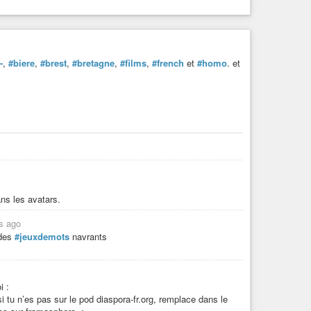
-
,
#biere
,
#brest
,
#bretagne
,
#films
,
#french
et
#homo
. et
ns les avatars.
s ago
 des
#jeuxdemots
navrants
i :
i tu n’es pas sur le pod diaspora-fr.org, remplace dans le