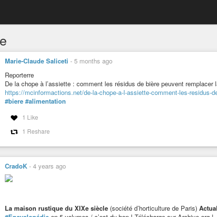
re
Marie-Claude Saliceti
-
5 months ago
Reporterre
De la chope à l’assiette : comment les résidus de bière peuvent remplacer 
https://mcinformactions.net/de-la-chope-a-l-assiette-comment-les-residus-d
#biere
#alimentation
1 Like
1 Reshare
CradoK
-
4 years ago
La maison rustique du XIXe siècle
(société d’horticulture de Paris)
Actua
#Encyclopédie
en 5 volumes / c’est du bon ! Télécharge sur Archive.org !