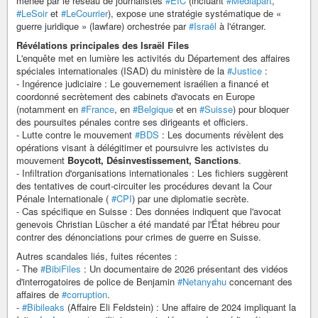
menée par le réseau de journalistes
#EIC
(incluant
#Mediapart
,
#LeSoir
et
#LeCourrier
), expose une stratégie systématique de «
guerre juridique » (lawfare) orchestrée par
#Israël
à l'étranger.
Révélations principales des Israël Files
L'enquête met en lumière les activités du Département des affaires
spéciales internationales (ISAD) du ministère de la
#Justice
:
- Ingérence judiciaire : Le gouvernement israélien a financé et
coordonné secrètement des cabinets d'avocats en Europe
(notamment en
#France
, en
#Belgique
et en
#Suisse
) pour bloquer
des poursuites pénales contre ses dirigeants et officiers.
- Lutte contre le mouvement
#BDS
: Les documents révèlent des
opérations visant à délégitimer et poursuivre les activistes du
mouvement
Boycott, Désinvestissement, Sanctions
.
- Infiltration d'organisations internationales : Les fichiers suggèrent
des tentatives de court-circuiter les procédures devant la Cour
Pénale Internationale (
#CPI
) par une diplomatie secrète.
- Cas spécifique en Suisse : Des données indiquent que l'avocat
genevois Christian Lüscher a été mandaté par l'État hébreu pour
contrer des dénonciations pour crimes de guerre en Suisse.
Autres scandales liés, fuites récentes :
- The
#BibiFiles
: Un documentaire de 2026 présentant des vidéos
d'interrogatoires de police de Benjamin
#Netanyahu
concernant des
affaires de
#corruption
.
-
#Bibileaks
(Affaire Eli Feldstein) : Une affaire de 2024 impliquant la