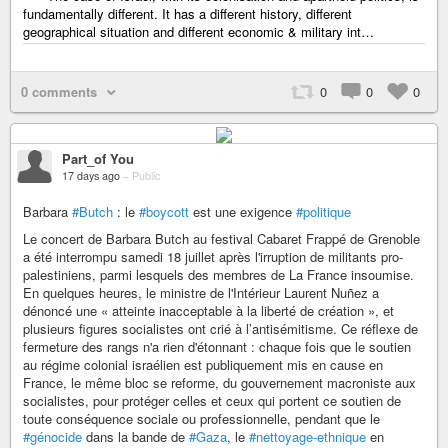
fundamentally different. It has a different history, different
geographical situation and different economic & military int…
0 comments
0
0
0
Part_of You
17 days ago
–
Public
Barbara
#Butch
: le
#boycott
est une exigence
#politique
Le concert de Barbara Butch au festival Cabaret Frappé de Grenoble
a été interrompu samedi 18 juillet après l'irruption de militants pro-
palestiniens, parmi lesquels des membres de La France insoumise.
En quelques heures, le ministre de l'Intérieur Laurent Nuñez a
dénoncé une « atteinte inacceptable à la liberté de création », et
plusieurs figures socialistes ont crié à l’antisémitisme. Ce réflexe de
fermeture des rangs n'a rien d'étonnant : chaque fois que le soutien
au régime colonial israélien est publiquement mis en cause en
France, le même bloc se reforme, du gouvernement macroniste aux
socialistes, pour protéger celles et ceux qui portent ce soutien de
toute conséquence sociale ou professionnelle, pendant que le
#génocide
dans la bande de
#Gaza
, le
#nettoyage-ethnique
en