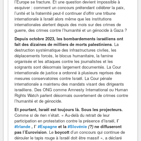
l’Europe se fracture. Et une question devient impossible à
esquiver : comment un concours prétendant célébrer la paix,
l’unité et la fraternité peut-il continuer d’offrir une tribune
internationale à Israël alors même que les institutions
internationales alertent depuis des mois sur des crimes de
guerre, des crimes contre l’humanité et un génocide à Gaza ?
Depuis octobre 2023, les bombardements israéliens ont
fait des dizaines de milliers de morts palestiniens
. La
destruction systématique des infrastructures civiles, les
déplacements forcés, le blocus humanitaire, la famine
organisée et les attaques contre les journalistes et les
soignants sont désormais largement documentés. La Cour
internationale de justice a ordonné à plusieurs reprises des
mesures conservatoires contre Israël. La Cour pénale
internationale a maintenu des mandats visant des dirigeants
israéliens. Des ONG comme Amnesty International ou Human
Rights Watch parlent désormais ouvertement de crimes contre
l’humanité et de génocide.
Et pourtant, Israël est toujours là. Sous les projecteurs.
Comme si de rien n’était. « Au-delà du retrait de leur
participation en protestation contre la présence d’Israël,
l’
#Irlande
, l’
#Espagne
et la
#Slovénie
(?)
ne diffuseront
pas l’Eurovision
. Le
boycott
d’un concours qui continue de
dérouler le tapis rouge à Israël doit être massif », a déclaré