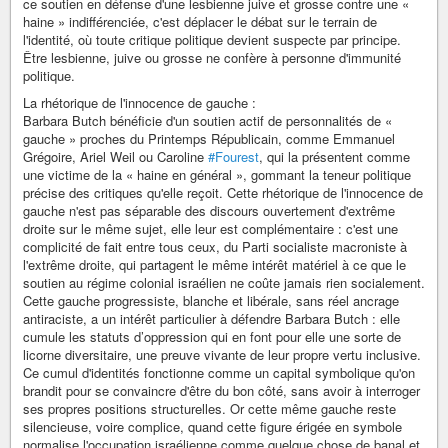
ce soutien en défense d'une lesbienne juive et grosse contre une «
haine » indifférenciée, c'est déplacer le débat sur le terrain de
l'identité, où toute critique politique devient suspecte par principe.
Être lesbienne, juive ou grosse ne confère à personne d'immunité
politique.
La rhétorique de l'innocence de gauche :
Barbara Butch bénéficie d'un soutien actif de personnalités de «
gauche » proches du Printemps Républicain, comme Emmanuel
Grégoire, Ariel Weil ou Caroline
#Fourest
, qui la présentent comme
une victime de la « haine en général », gommant la teneur politique
précise des critiques qu'elle reçoit. Cette rhétorique de l'innocence de
gauche n'est pas séparable des discours ouvertement d'extrême
droite sur le même sujet, elle leur est complémentaire : c'est une
complicité de fait entre tous ceux, du Parti socialiste macroniste à
l'extrême droite, qui partagent le même intérêt matériel à ce que le
soutien au régime colonial israélien ne coûte jamais rien socialement.
Cette gauche progressiste, blanche et libérale, sans réel ancrage
antiraciste, a un intérêt particulier à défendre Barbara Butch : elle
cumule les statuts d’oppression qui en font pour elle une sorte de
licorne diversitaire, une preuve vivante de leur propre vertu inclusive.
Ce cumul d'identités fonctionne comme un capital symbolique qu'on
brandit pour se convaincre d'être du bon côté, sans avoir à interroger
ses propres positions structurelles. Or cette même gauche reste
silencieuse, voire complice, quand cette figure érigée en symbole
normalise l'occupation israélienne comme quelque chose de banal et