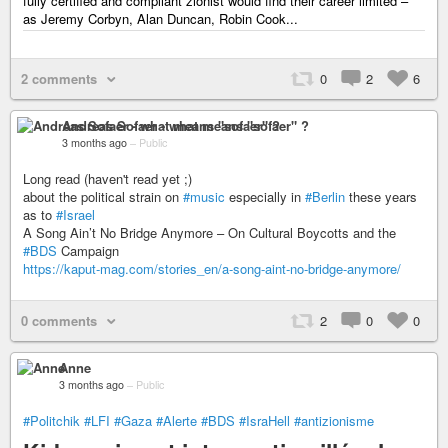
fully certified and compliant zionist would find their career limited –
as Jeremy Corbyn, Alan Duncan, Robin Cook...
2 comments
0
2
6
Andreas Sofaer - what means "sofaer" ?
3 months ago
–
Public
Long read (haven't read yet ;)
about the political strain on
#music
especially in
#Berlin
these years
as to
#Israel
A Song Ain’t No Bridge Anymore – On Cultural Boycotts and the
#BDS
Campaign
https://kaput-mag.com/stories_en/a-song-aint-no-bridge-anymore/
0 comments
2
0
0
Anne
3 months ago
–
Public
#Politchik
#LFI
#Gaza
#Alerte
#BDS
#IsraHell
#antizionisme