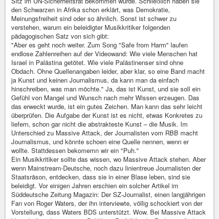
Sitz im UN-Sicherheitsrat bekommen würde. Schließlich haben sie
den Schwarzen in Afrika schon erklärt, was Demokratie,
Meinungsfreiheit sind oder so ähnlich. Sonst ist schwer zu
verstehen, warum ein beleidigter Musikkritiker folgenden
pädagogischen Satz von sich gibt:
"Aber es geht noch weiter. Zum Song "Safe from Harm" laufen
endlose Zahlenreihen auf der Videowand: Wie viele Menschen hat
Israel in Palästina getötet. Wie viele Palästinenser sind ohne
Obdach. Ohne Quellenangaben leider, aber klar, so eine Band macht
ja Kunst und keinen Journalismus, da kann man da einfach
hinschreiben, was man möchte." Ja, das ist Kunst, und sie soll ein
Gefühl von Mangel und Wunsch nach mehr Wissen erzeugen. Das
das erweckt wurde, ist ein gutes Zeichen. Man kann das sehr leicht
überprüfen. Die Aufgabe der Kunst ist es nicht, etwas Konkretes zu
liefern, schon gar nicht die abstrakteste Kunst – die Musik. Im
Unterschied zu Massive Attack, der Journalisten vom RBB macht
Journalismus, und könnte schoen eine Quelle nennen, wenn er
wollte. Stattdessen bekomemn wir ein "Puh."
Ein Musikkritiker sollte das wissen, wo Massive Attack stehen. Aber
wenn Mainstream-Deutsche, noch dazu linientreue Journalisten der
Staatsräson, entdecken, dass sie in einer Blase leben, sind sie
beleidigt. Vor einigen Jahren erschien ein solcher Artikel im
Süddeutsche Zeitung Magazin: Der SZ-Journalist, einen langjährigen
Fan von Roger Waters, der ihn interviewte, völlig schockiert von der
Vorstellung, dass Waters BDS unterstützt. Wow. Bei Massive Attack