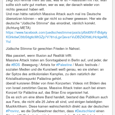
sollte sich sehr gut merken, wer es war, der danach wieder von
nichts gewusst haben will.
Und man hätte natürlich Massive Attack auch mal ins Deutsche
übersetzen können – wär gar nicht so schwer gewesen. Hier wie die
deutsche "Jüdische Stimme" das einordnet, nämlich korrekt.
(Achtung META)
https://www.facebook.com/juedischestimme/posts/pfbid0N1FrBdg4y
KGhk6wC5tbS6g6cMtGZp7V781oLgxQeva1VuDBZ9Df58LiHc9gwWL
Ysl
Jüdische Stimme für gerechten Frieden in Nahost.
Was passiert, wenn Illusion auf Realität trifft:
Massive Attack traten am Sonntagabend in Berlin auf, und jeder, der
die
#BDS
-Bewegung / Artists for
#Palestine
/ Music festivals /
sozialen Medien und die Kunstwelt weiß genau, wo sie stehen: an
der Spitze des antikolonialen Kampfes, zu dem natürlich der
Kristallisationspunkt Palästina gehört.
überall kursieren Bilder von ihren Konzerten: Videos mit Bildern des
von Israel zerstörten Gazas. Massive Attack traten auch bei einem
Konzert für Palästina auf, das Brian Eno organisiert hat.
Da es sich um eine ältere Band handelt, bestand das Publikum auch
aus Fans, die nicht alle 25 Jahre alt sind, und einigen beleidigten
Musikkritikern. Diese kamen wahrscheinlich direkt aus der deutschen
#Provinz
, wo die Dorfbewohner dachten, dass
#Deutschland
einen