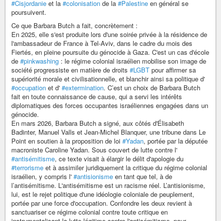
#Cisjordanie
et la
#colonisation
de la
#Palestine
en général se
poursuivent.
Ce que Barbara Butch a fait, concrètement :
En 2025, elle s'est produite lors d'une soirée privée à la résidence de
l'ambassadeur de France à Tel-Aviv, dans le cadre du mois des
Fiertés, en pleine poursuite du génocide à Gaza. C'est un cas d'école
de
#pinkwashing
: le régime colonial israélien mobilise son image de
société progressiste en matière de droits
#LGBT
pour affirmer sa
supériorité morale et civilisationnelle, et blanchir ainsi sa politique d'
#occupation
et d'
#extermination
. C’est un choix de Barbara Butch
fait en toute connaissance de cause, qui a servi les intérêts
diplomatiques des forces occupantes israéliennes engagées dans un
génocide.
En mars 2026, Barbara Butch a signé, aux côtés d'Élisabeth
Badinter, Manuel Valls et Jean-Michel Blanquer, une tribune dans Le
Point en soutien à la proposition de loi
#Yadan
, portée par la députée
macroniste Caroline Yadan. Sous couvert de lutte contre l'
#antisémitisme
, ce texte visait à élargir le délit d'apologie du
#terrorisme
et à assimiler juridiquement la critique du régime colonial
israélien, y compris l'
#antisionisme
en tant que tel, à de
l’antisémitisme. L'antisémitisme est un racisme réel. L’antisionisme,
lui, est le rejet politique d'une idéologie coloniale de peuplement,
portée par une force d'occupation. Confondre les deux revient à
sanctuariser ce régime colonial contre toute critique en
instrumentalisant la lutte légitime contre l'antisémitisme, pour