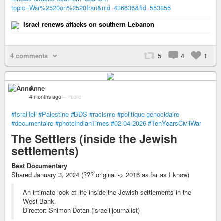
topic=War%2520on%2520Iran&nid=436636&fid=553855
Israel renews attacks on southern Lebanon
4 comments
5
4
1
Anne
4 months ago
–
Public
#IsraHell
#Palestine
#BDS
#racisme
#politique-génocidaire
#documentaire
#photoIndianTimes
#02-04-2026
#TenYearsCivilWar
The Settlers (inside the Jewish
settlements)
Best Documentary
Shared January 3, 2024 (??? original -> 2016 as far as I know)
An intimate look at life inside the Jewish settlements in the
West Bank.
Director: Shimon Dotan (israeli journalist)