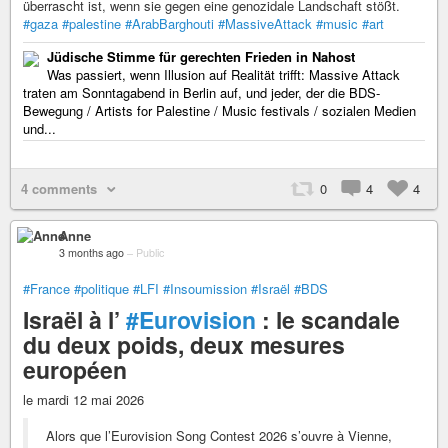
überrascht ist, wenn sie gegen eine genozidale Landschaft stößt.
#gaza
#palestine
#ArabBarghouti
#MassiveAttack
#music
#art
Jüdische Stimme für gerechten Frieden in Nahost
Was passiert, wenn Illusion auf Realität trifft: Massive Attack
traten am Sonntagabend in Berlin auf, und jeder, der die BDS-
Bewegung / Artists for Palestine / Music festivals / sozialen Medien
und...
4 comments
0
4
4
Anne
3 months ago
–
Public
#France
#politique
#LFI
#Insoumission
#Israël
#BDS
Israël à l’
#Eurovision
: le scandale
du deux poids, deux mesures
européen
le mardi 12 mai 2026
Alors que l’Eurovision Song Contest 2026 s’ouvre à Vienne,