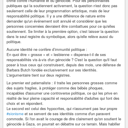
crime contre l'humanité et du génocide. Pour les personnalités
publiques qui la soutiennent activement, la question n'est donc pas
seulement celle de leur programmation artistique, mais de leur
responsabilité politique. Il y a une différence de nature entre
demander qu'un événement soit annulé et considérer que les
personnes concernées devraient être combattues pour ce qu'elles
soutiennent. Se limiter à la première option, c'est laisser la question
dans le seul registre du symbolique, alors qu'elle relève aussi du
politique.
Aucune identité ne confère d’immunité politique :
En quoi être « grosse » et « lesbienne » dispense-t-il de ses
responsabilités vis-à-vis d'un génocide ? C'est la question qu'il faut
poser à tous ceux qui construisent, depuis des mois, une défense de
Barbara Butch fondée exclusivement sur ses identités.
L'argumentaire tient sur deux registres.
Le premier est paternaliste : il traite les personnes grosses comme
des sujets fragiles, à protéger comme des bébés phoques,
incapables d'assumer une controverse politique, ce qui les prive en
réalité de leur pleine capacité et responsabilité d'adultes qui font des
choix et en répondent.
Le second est celui des hypocrites, qui n'assument pas leur propre
#sionisme
et se servent de ses identités comme d'un paravent
commode. Si l'on avait le courage de dire clairement qu'on soutient le
génocide à Gaza, on pourrait en débattre sur ce terrain. Mais habiller