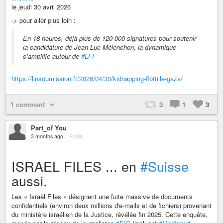
le jeudi 30 avril 2026
-> pour aller plus loin :
En 18 heures, déjà plus de 120 000 signatures pour soutenir
la candidature de Jean-Luc Mélenchon, la dynamique
s’amplifie autour de
#LFI
https://linsoumission.fr/2026/04/30/kidnapping-flottille-gaza/
1 comment
3
1
3
Part_of You
3 months ago
–
Public
ISRAEL FILES ... en
#Suisse
aussi.
Les « Israël Files » désignent une fuite massive de documents
confidentiels (environ deux millions d'e-mails et de fichiers) provenant
du ministère israélien de la Justice, révélée fin 2025. Cette enquête,