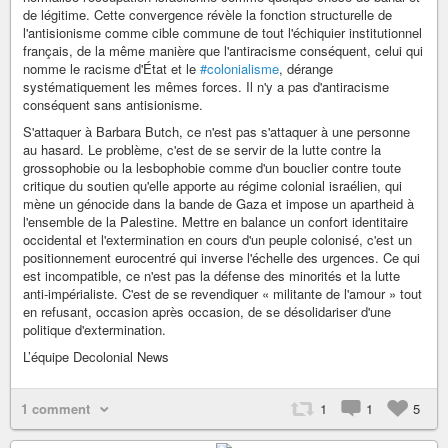
de légitime. Cette convergence révèle la fonction structurelle de
l'antisionisme comme cible commune de tout l'échiquier institutionnel
français, de la même manière que l'antiracisme conséquent, celui qui
nomme le racisme d'État et le
#colonialisme
, dérange
systématiquement les mêmes forces. Il n'y a pas d'antiracisme
conséquent sans antisionisme.
S'attaquer à Barbara Butch, ce n'est pas s'attaquer à une personne
au hasard. Le problème, c'est de se servir de la lutte contre la
grossophobie ou la lesbophobie comme d'un bouclier contre toute
critique du soutien qu'elle apporte au régime colonial israélien, qui
mène un génocide dans la bande de Gaza et impose un apartheid à
l'ensemble de la Palestine. Mettre en balance un confort identitaire
occidental et l'extermination en cours d'un peuple colonisé, c'est un
positionnement eurocentré qui inverse l'échelle des urgences. Ce qui
est incompatible, ce n'est pas la défense des minorités et la lutte
anti-impérialiste. C'est de se revendiquer « militante de l'amour » tout
en refusant, occasion après occasion, de se désolidariser d'une
politique d'extermination.
L’équipe Decolonial News
1 comment
1
1
5