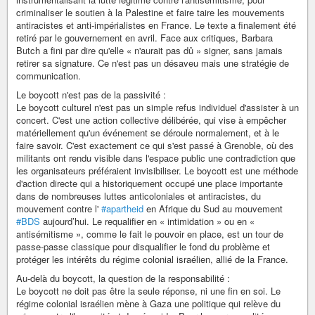
criminaliser le soutien à la Palestine et faire taire les mouvements
antiracistes et anti-impérialistes en France. Le texte a finalement été
retiré par le gouvernement en avril. Face aux critiques, Barbara
Butch a fini par dire qu'elle « n'aurait pas dû » signer, sans jamais
retirer sa signature. Ce n'est pas un désaveu mais une stratégie de
communication.
Le boycott n'est pas de la passivité :
Le boycott culturel n'est pas un simple refus individuel d'assister à un
concert. C'est une action collective délibérée, qui vise à empêcher
matériellement qu'un événement se déroule normalement, et à le
faire savoir. C'est exactement ce qui s'est passé à Grenoble, où des
militants ont rendu visible dans l'espace public une contradiction que
les organisateurs préféraient invisibiliser. Le boycott est une méthode
d'action directe qui a historiquement occupé une place importante
dans de nombreuses luttes anticoloniales et antiracistes, du
mouvement contre l'
#apartheid
en Afrique du Sud au mouvement
#BDS
aujourd’hui. Le requalifier en « intimidation » ou en «
antisémitisme », comme le fait le pouvoir en place, est un tour de
passe-passe classique pour disqualifier le fond du problème et
protéger les intérêts du régime colonial israélien, allié de la France.
Au-delà du boycott, la question de la responsabilité :
Le boycott ne doit pas être la seule réponse, ni une fin en soi. Le
régime colonial israélien mène à Gaza une politique qui relève du