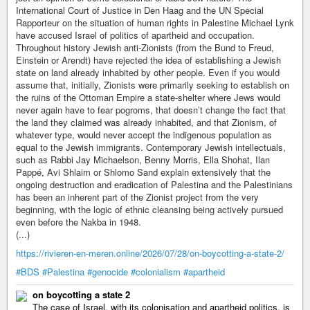
International Court of Justice in Den Haag and the UN Special
Rapporteur on the situation of human rights in Palestine Michael Lynk
have accused Israel of politics of apartheid and occupation.
Throughout history Jewish anti-Zionists (from the Bund to Freud,
Einstein or Arendt) have rejected the idea of establishing a Jewish
state on land already inhabited by other people. Even if you would
assume that, initially, Zionists were primarily seeking to establish on
the ruins of the Ottoman Empire a state-shelter where Jews would
never again have to fear pogroms, that doesn’t change the fact that
the land they claimed was already inhabited, and that Zionism, of
whatever type, would never accept the indigenous population as
equal to the Jewish immigrants. Contemporary Jewish intellectuals,
such as Rabbi Jay Michaelson, Benny Morris, Ella Shohat, Ilan
Pappé, Avi Shlaim or Shlomo Sand explain extensively that the
ongoing destruction and eradication of Palestina and the Palestinians
has been an inherent part of the Zionist project from the very
beginning, with the logic of ethnic cleansing being actively pursued
even before the Nakba in 1948.
(...)
https://rivieren-en-meren.online/2026/07/28/on-boycotting-a-state-2/
#BDS
#Palestina
#genocide
#colonialism
#apartheid
on boycotting a state 2
The case of Israel, with its colonisation and apartheid politics, is