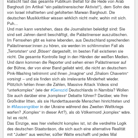
klatscht fast das gesamte Publikum Beifall für die Rede von Arab
Barghouti (im Artikel "ein palästinensischer Aktivist"), dem Sohn des
von Israel inhaftierten und gefolterten Marwan Barghouti. Die
deutschen Musikkritiker wissen wirklich nicht mehr, wohin mit sich.
Puh...
Und man kann verstehen, dass die Journalisten beleidigt sind: Sie
sind seit Jahren damit beschäftigt, die Palästinenser auszulöschen.
Im Fernsehen gibt es keine lebenden, aus Deutschland sprechenden
Palästinenser:innen zu hören, sie werden im schlimmsten Fall als
„Terroristen“ und „Bösen“ dargestellt, im besten Fall existieren sie
nicht. Die gesamte Kontrolle liegt in den Händen der weißen Medien.
Und dann kommen die Reporter und sehen einen Palästinenser auf
der Bühne, der von einer Band geliebt wird, die nicht an deutschem
Pink-Washing teilnimmt und ihnen „Imagine“ und „Shalom Chaverim“
vorsingt – und sie finden sich als irrelevante Minderheit wieder.
Plötzlich fehlen ihnen die Zahlen, Massive Attack Videos sind
"unterkomplex" (wie der
#Genozid
Deutschlands in Namibia? Wollen
Sie auch darüber eine „komplexe“ Debatte führen? Darüber, wie Ihre
Großväter litten, als sie Hunderttausende Menschen hinrichteten und
in
#Massengräber
in der Ukraine während des Zweiten Weltkriegs
warfen? „Komplex“ in dieser Art?), als ob Völkermord „komplex“ wäre.
Ist es nicht.
Das Einzige, was hier vielleicht komplex ist, ist die verdrehte Logik
des deutschen Staatsräson, die sich auch eine alternative Realität
mit "Juden" aus weicher, süßer Watte erschafft und jedes Mal