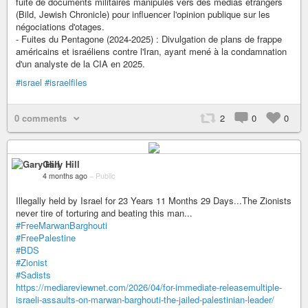
fuite de documents militaires manipulés vers des médias étrangers
(Bild, Jewish Chronicle) pour influencer l'opinion publique sur les
négociations d'otages.
- Fuites du Pentagone (2024-2025) : Divulgation de plans de frappe
américains et israéliens contre l'Iran, ayant mené à la condamnation
d'un analyste de la CIA en 2025.
#israel
#israelfiles
0 comments
2
0
0
Gary Hill
4 months ago
–
Public
Illegally held by Israel for 23 Years 11 Months 29 Days...The Zionists
never tire of torturing and beating this man...
#FreeMarwanBarghouti
#FreePalestine
#BDS
#Zionist
#Sadists
https://mediareviewnet.com/2026/04/for-immediate-releasemultiple-
israeli-assaults-on-marwan-barghouti-the-jailed-palestinian-leader/