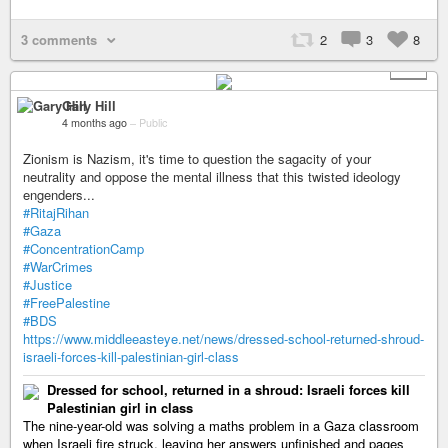
3 comments
2
3
8
+ 3
Gary Hill
4 months ago
–
Public
Zionism is Nazism, it's time to question the sagacity of your
neutrality and oppose the mental illness that this twisted ideology
engenders...
#RitajRihan
#Gaza
#ConcentrationCamp
#WarCrimes
#Justice
#FreePalestine
#BDS
https://www.middleeasteye.net/news/dressed-school-returned-shroud-
israeli-forces-kill-palestinian-girl-class
Dressed for school, returned in a shroud: Israeli forces kill
Palestinian girl in class
The nine-year-old was solving a maths problem in a Gaza classroom
when Israeli fire struck, leaving her answers unfinished and pages