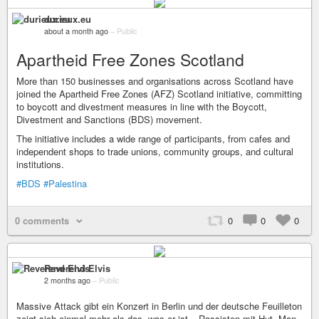
durieux.eu
about a month ago
–
Public
Apartheid Free Zones Scotland
More than 150 businesses and organisations across Scotland have
joined the Apartheid Free Zones (AFZ) Scotland initiative, committing
to boycott and divestment measures in line with the Boycott,
Divestment and Sanctions (BDS) movement.
The initiative includes a wide range of participants, from cafes and
independent shops to trade unions, community groups, and cultural
institutions.
#BDS
#Palestina
0 comments
0
0
0
Reverend Elvis
2 months ago
–
Public
Massive Attack gibt ein Konzert in Berlin und der deutsche Feuilleton
zeigt sich einmal mehr als das, was er ist – Rassisten mit Hut. Man