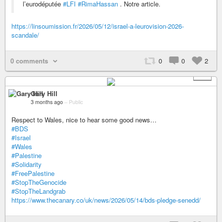
l’eurodéputée
#LFI
#RimaHassan
. Notre article.
https://linsoumission.fr/2026/05/12/israel-a-leurovision-2026-
scandale/
0 comments
0
0
2
+ 1
Gary Hill
3 months ago
–
Public
Respect to Wales, nice to hear some good news…
#BDS
#Israel
#Wales
#Palestine
#Solidarity
#FreePalestine
#StopTheGenocide
#StopTheLandgrab
https://www.thecanary.co/uk/news/2026/05/14/bds-pledge-senedd/