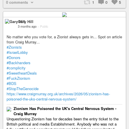
0 comments
1
0
5
Gary Hill
3 months ago
–
Public
No matter who you vote for, a Zionist always gets in... Spot on article
from Craig Murray...
#Zionists
#IsraelLobby
#Donors
#Backhanders
#complicity
#SweetheartDeals
#FuckZionism
#BDS
#StopTheGenocide
https://www.craigmurray.org.uk/archives/2026/05/zionism-has-
poisoned-the-uks-central-nervous-system/
Zionism Has Poisoned the UK's Central Nervous System -
Craig Murray
Unquestioning Zionism has for decades been the entry ticket to the
British political and media Establishment. Anybody who was not a