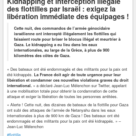
Kidnapping et interception illégale
des flottilles par Israël : exigez la
libération immédiate des équipages !
Cette nuit, des commandos de l’armée génocidaire
israélienne ont intercepté illégalement les flottilles qui
faisaient route pour briser le blocus illégal et meurtrier à
Gaza. Le kidnapping a eu lieu dans les eaux
internationales, au large de la Grèce, à plus de 900
kilomètres des côtes de Gaza.
« Des bateaux ont été endommagés et des militants pour la paix ont
été kidnappés.
La France doit agir de toute urgence pour leur
libération et condamner ces nouvelles violations graves du droit
international.
» a déclaré Jean-Luc Mélenchon sur Twitter, appelant
à une mobilisation totale pour obtenir la condamnation de cette
attaque et exiger la libération de toutes les personnes arrêtées.
« Alerte ! Cette nuit, des dizaines de bateaux de la flottille pour Gaza
ont subi des attaques de l’armée de Netanyahu dans les eaux
internationales à plus de 900 km de Gaza ! Des bateaux ont été
endommagés et des militants pour la paix ont été kidnappés. » –
Jean-Luc Mélenchon
#flottille