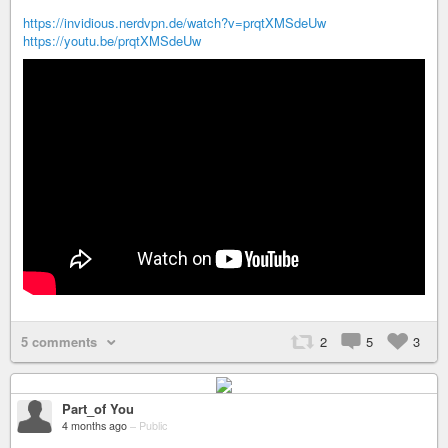
https://invidious.nerdvpn.de/watch?v=prqtXMSdeUw
https://youtu.be/prqtXMSdeUw
5 comments
2
5
3
Part_of You
4 months ago
–
Public