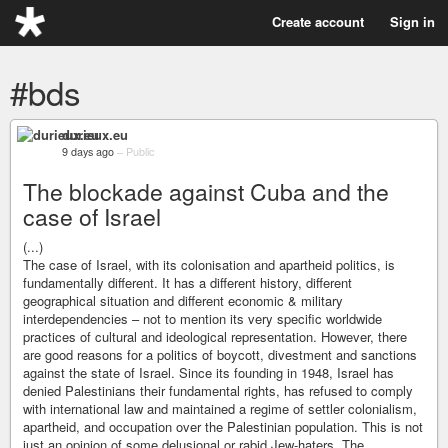
Create account
Sign in
#bds
durieux.eu
9 days ago
–
Public
The blockade against Cuba and the
case of Israel
(...)
The case of Israel, with its colonisation and apartheid politics, is
fundamentally different. It has a different history, different
geographical situation and different economic & military
interdependencies – not to mention its very specific worldwide
practices of cultural and ideological representation. However, there
are good reasons for a politics of boycott, divestment and sanctions
against the state of Israel. Since its founding in 1948, Israel has
denied Palestinians their fundamental rights, has refused to comply
with international law and maintained a regime of settler colonialism,
apartheid, and occupation over the Palestinian population. This is not
just an opinion of some delusional or rabid Jew-haters. The