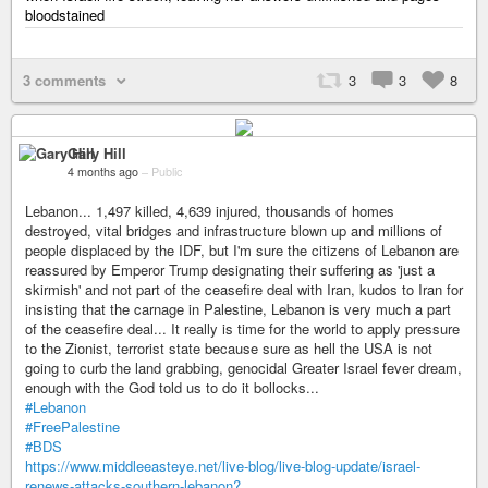
bloodstained
3 comments
3
3
8
Gary Hill
4 months ago
–
Public
Lebanon... 1,497 killed, 4,639 injured, thousands of homes
destroyed, vital bridges and infrastructure blown up and millions of
people displaced by the IDF, but I'm sure the citizens of Lebanon are
reassured by Emperor Trump designating their suffering as 'just a
skirmish' and not part of the ceasefire deal with Iran, kudos to Iran for
insisting that the carnage in Palestine, Lebanon is very much a part
of the ceasefire deal... It really is time for the world to apply pressure
to the Zionist, terrorist state because sure as hell the USA is not
going to curb the land grabbing, genocidal Greater Israel fever dream,
enough with the God told us to do it bollocks...
#Lebanon
#FreePalestine
#BDS
https://www.middleeasteye.net/live-blog/live-blog-update/israel-
renews-attacks-southern-lebanon?