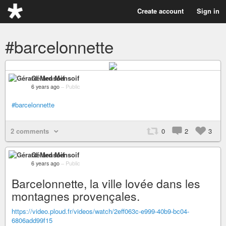
Create account
Sign in
#barcelonnette
Gérard Mensoif
6 years ago
–
Public
#barcelonnette
2 comments
0
2
3
Gérard Mensoif
6 years ago
–
Public
Barcelonnette, la ville lovée dans les
montagnes provençales.
https://video.ploud.fr/videos/watch/2eff063c-e999-40b9-bc04-
6806add99f15