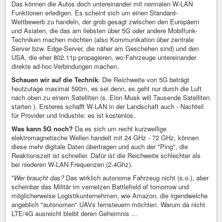
Das können die Autos doch untereinander mit normalen W-LAN
Funktionen erledigen. Es scheint sich um einen Standard-
Wettbewerb zu handeln, der grob gesagt zwischen den Europäern
und Asiaten, die das am liebsten über 5G oder andere Mobilfunk-
Techniken machen möchten (also Kommunikation über zentrale
Server bzw. Edge-Server, die näher am Geschehen sind) und den
USA, die eher 802.11p propagieren, wo Fahrzeuge untereinander
direkte ad-hoc-Verbindungen machen.
Schauen wir auf die Technik
: Die Reichweite von 5G beträgt
heutzutage maximal 500m, es sei denn, es geht nur durch die Luft
nach oben zu einem Satelliten (s. Elon Musk will Tausende Satelliten
starten ). Ersteres schafft W-LAN in der Landschaft auch - Nachteil
für Provider und Industrie: es ist kostenlos.
Was kann 5G noch?
Da es sich um recht kurzwellige
elektromagnetische Wellen handelt mit 24 GHz - 72 GHz, können
diese mehr digitale Daten übertragen und auch der "Ping", die
Reaktionszeit ist schneller. Dafür ist die Reichweite schlechter als
bei niederen W-LAN Frequenzen (2.4Ghz).
*
Wer braucht das?
Das wirklich autonome Fahrzeug nicht (s.o.), aber
scheinbar das Militär im vernetzen Battlefield of tomorrow und
möglicherweise Logistikunternehmen, wie Amazon, die irgendwelche
angeblich "autonomen" UAVs fernsteuern möchten. Warum da nicht
LTE/4G ausreicht bleibt deren Geheimnis ...