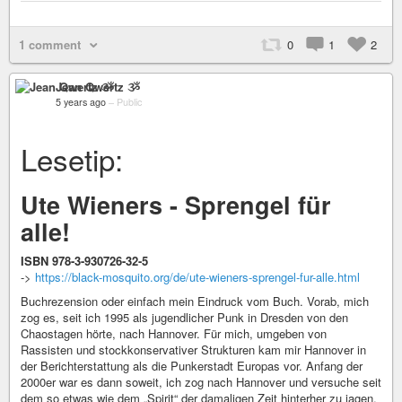
1 comment
0
1
2
Jean Qwertz ૐ
5 years ago
–
Public
Lesetip:
Ute Wieners - Sprengel für
alle!
ISBN 978-3-930726-32-5
->
https://black-mosquito.org/de/ute-wieners-sprengel-fur-alle.html
Buchrezension oder einfach mein Eindruck vom Buch. Vorab, mich
zog es, seit ich 1995 als jugendlicher Punk in Dresden von den
Chaostagen hörte, nach Hannover. Für mich, umgeben von
Rassisten und stockkonservativer Strukturen kam mir Hannover in
der Berichterstattung als die Punkerstadt Europas vor. Anfang der
2000er war es dann soweit, ich zog nach Hannover und versuche seit
dem so etwas wie dem „Spirit“ der damaligen Zeit hinterher zu jagen.