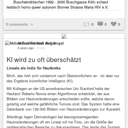
Buschwindröschen 1992 - 2000 Buschgasse Köln schwul
lesbisch homo queer autonom Bonner Strasse Maria HIV e.V.
0 comments
0
0
0
Aktion Freiheit statt Angst
6 years ago
–
Public
KI wird zu oft überschätzt
Lineale als Indiz für Hautkrebs
Mmh, das hört sich verdammt nach Übersinnlichem an - ist aber nur
das Ergebnis künstlicher Intelligenz (KI).
Mit Kollegen an der US-amerikanischen Uni Stanford hatte der
Hautarzt Roberto Novoa einen Algorithmus entwicklet, der aus
Bildern von Hautveränderungen entscheiden sollte, welche davon
gutartig und welche gefährliche Tumore sind. Das System hatte eine
Datenbank von 129.000 Bildern von Hautveränderungen zur Auswahl.
Allerdings legen Dermatologen bei besorgniserregenden
Hautveränderungen oft ein Lineal mit ins Foto, um die Größe der
problematischen Bereiche zu dokumentieren. Das lernte das System