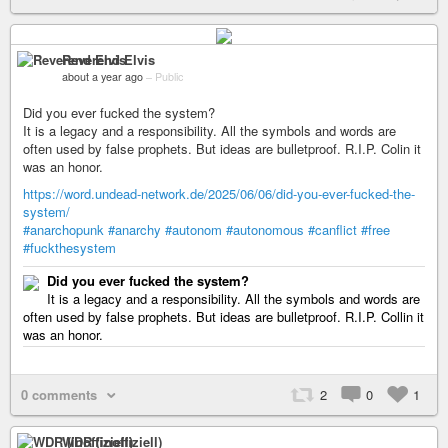
Reverend Elvis
about a year ago
–
Public
Did you ever fucked the system?
It is a legacy and a responsibility. All the symbols and words are
often used by false prophets. But ideas are bulletproof. R.I.P. Colin it
was an honor.
https://word.undead-network.de/2025/06/06/did-you-ever-fucked-the-
system/
#anarchopunk
#anarchy
#autonom
#autonomous
#canflict
#free
#fuckthesystem
Did you ever fucked the system?
It is a legacy and a responsibility. All the symbols and words are
often used by false prophets. But ideas are bulletproof. R.I.P. Collin it
was an honor.
0 comments
2
0
1
WDR (inoffiziell)