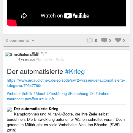
0 comments
0
0
0
Simonalein ⁽⁽⁽i⁾⁾⁾
4 years ago
Via mobile
–
Public
Der automatisierte
#Krieg
https://www.ardaudiothek.de/episode/swr2-wissen/der-automatisierte-
krieg/swr/79347790/
#roboter
#ethik
#Moral
#Zerstörung
#Forschung
#ki
#drohne
#autonom
#waffen
#zukunft
Der automatisierte Krieg
Kampfdrohnen und Militär-U-Boote, die ihre Ziele selbst
berechnen: Die Entwicklung autonomer Waffen schreitet voran. Doch
gerade im Militär gibt es viele Vorbehalte. Von Jan Bösche. (SWR
2019)