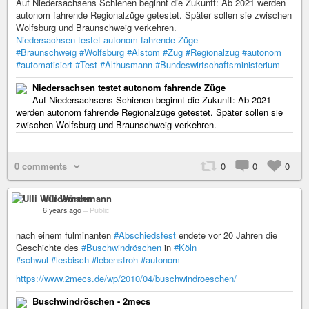
Auf Niedersachsens Schienen beginnt die Zukunft: Ab 2021 werden
autonom fahrende Regionalzüge getestet. Später sollen sie zwischen
Wolfsburg und Braunschweig verkehren.
Niedersachsen testet autonom fahrende Züge
#Braunschweig
#Wolfsburg
#Alstom
#Zug
#Regionalzug
#autonom
#automatisiert
#Test
#Althusmann
#Bundeswirtschaftsministerium
Niedersachsen testet autonom fahrende Züge
Auf Niedersachsens Schienen beginnt die Zukunft: Ab 2021
werden autonom fahrende Regionalzüge getestet. Später sollen sie
zwischen Wolfsburg und Braunschweig verkehren.
0 comments
0
0
0
Ulli Würdemann
6 years ago
–
Public
nach einem fulminanten
#Abschiedsfest
endete vor 20 Jahren die
Geschichte des
#Buschwindröschen
in
#Köln
#schwul
#lesbisch
#lebensfroh
#autonom
https://www.2mecs.de/wp/2010/04/buschwindroeschen/
Buschwindröschen - 2mecs