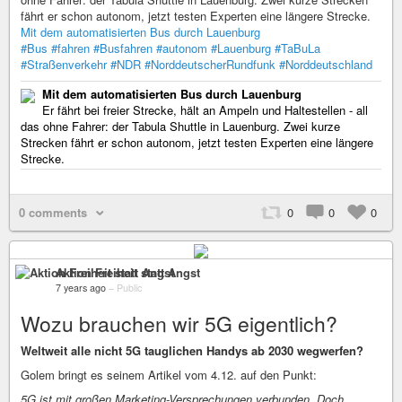
fährt er schon autonom, jetzt testen Experten eine längere Strecke.
Mit dem automatisierten Bus durch Lauenburg
#Bus
#fahren
#Busfahren
#autonom
#Lauenburg
#TaBuLa
#Straßenverkehr
#NDR
#NorddeutscherRundfunk
#Norddeutschland
Mit dem automatisierten Bus durch Lauenburg
Er fährt bei freier Strecke, hält an Ampeln und Haltestellen - all
das ohne Fahrer: der Tabula Shuttle in Lauenburg. Zwei kurze
Strecken fährt er schon autonom, jetzt testen Experten eine längere
Strecke.
0 comments
0
0
0
Aktion Freiheit statt Angst
7 years ago
–
Public
Wozu brauchen wir 5G eigentlich?
Weltweit alle nicht 5G tauglichen Handys ab 2030 wegwerfen?
Golem bringt es seinem Artikel vom 4.12. auf den Punkt:
5G ist mit großen Marketing-Versprechungen verbunden. Doch