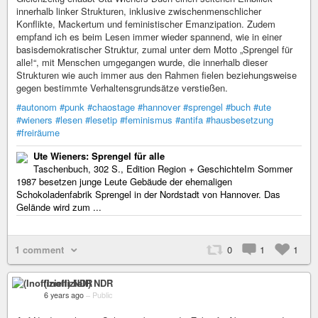
innerhalb linker Strukturen, inklusive zwischenmenschlicher
Konflikte, Mackertum und feministischer Emanzipation. Zudem
empfand ich es beim Lesen immer wieder spannend, wie in einer
basisdemokratischer Struktur, zumal unter dem Motto „Sprengel für
alle!“, mit Menschen umgegangen wurde, die innerhalb dieser
Strukturen wie auch immer aus den Rahmen fielen beziehungsweise
gegen bestimmte Verhaltensgrundsätze verstießen.
#autonom
#punk
#chaostage
#hannover
#sprengel
#buch
#ute
#wieners
#lesen
#lesetip
#feminismus
#antifa
#hausbesetzung
#freiräume
Ute Wieners: Sprengel für alle
Taschenbuch, 302 S., Edition Region + GeschichteIm Sommer
1987 besetzen junge Leute Gebäude der ehemaligen
Schokoladenfabrik Sprengel in der Nordstadt von Hannover. Das
Gelände wird zum ...
1 comment
0
1
1
(Inoffiziell) NDR
6 years ago
–
Public