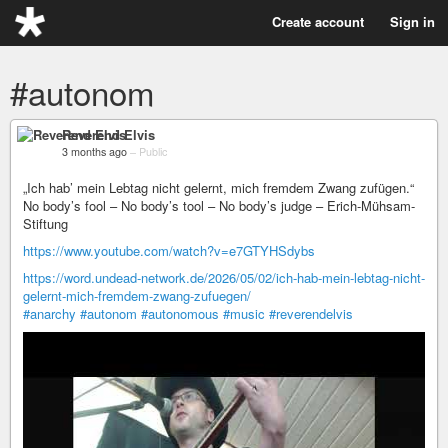
Create account
Sign in
#autonom
Reverend Elvis
3 months ago
–
Public
„Ich hab’ mein Lebtag nicht gelernt, mich fremdem Zwang zufügen.“
No body’s fool – No body’s tool – No body’s judge – Erich-Mühsam-
Stiftung
https://www.youtube.com/watch?v=e7GTYHSdybs
https://word.undead-network.de/2026/05/02/ich-hab-mein-lebtag-nicht-
gelernt-mich-fremdem-zwang-zufuegen/
#anarchy
#autonom
#autonomous
#music
#reverendelvis