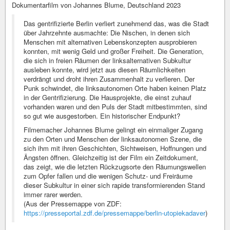
Dokumentarfilm von Johannes Blume, Deutschland 2023
Das gentrifizierte Berlin verliert zunehmend das, was die Stadt
über Jahrzehnte ausmachte: Die Nischen, in denen sich
Menschen mit alternativen Lebenskonzepten ausprobieren
konnten, mit wenig Geld und großer Freiheit. Die Generation,
die sich in freien Räumen der linksalternativen Subkultur
ausleben konnte, wird jetzt aus diesen Räumlichkeiten
verdrängt und droht ihren Zusammenhalt zu verlieren. Der
Punk schwindet, die linksautonomen Orte haben keinen Platz
in der Gentrifizierung. Die Hausprojekte, die einst zuhauf
vorhanden waren und den Puls der Stadt mitbestimmten, sind
so gut wie ausgestorben. Ein historischer Endpunkt?
Filmemacher Johannes Blume gelingt ein einmaliger Zugang
zu den Orten und Menschen der linksautonomen Szene, die
sich ihm mit ihren Geschichten, Sichtweisen, Hoffnungen und
Ängsten öffnen. Gleichzeitig ist der Film ein Zeitdokument,
das zeigt, wie die letzten Rückzugsorte den Räumungswellen
zum Opfer fallen und die wenigen Schutz- und Freiräume
dieser Subkultur in einer sich rapide transformierenden Stand
immer rarer werden.
(Aus der Pressemappe von ZDF:
https://presseportal.zdf.de/pressemappe/berlin-utopiekadaver
)