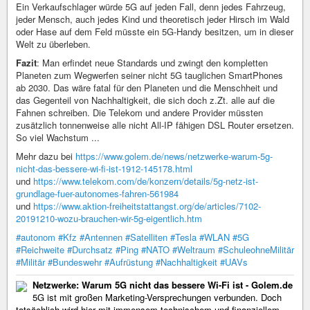
Ein Verkaufschlager würde 5G auf jeden Fall, denn jedes Fahrzeug,
jeder Mensch, auch jedes Kind und theoretisch jeder Hirsch im Wald
oder Hase auf dem Feld müsste ein 5G-Handy besitzen, um in dieser
Welt zu überleben.
Fazit
: Man erfindet neue Standards und zwingt den kompletten
Planeten zum Wegwerfen seiner nicht 5G tauglichen SmartPhones
ab 2030. Das wäre fatal für den Planeten und die Menschheit und
das Gegenteil von Nachhaltigkeit, die sich doch z.Zt. alle auf die
Fahnen schreiben. Die Telekom und andere Provider müssten
zusätzlich tonnenweise alle nicht All-IP fähigen DSL Router ersetzen.
So viel Wachstum ...
Mehr dazu bei
https://www.golem.de/news/netzwerke-warum-5g-
nicht-das-bessere-wi-fi-ist-1912-145178.html
und
https://www.telekom.com/de/konzern/details/5g-netz-ist-
grundlage-fuer-autonomes-fahren-561984
und
https://www.aktion-freiheitstattangst.org/de/articles/7102-
20191210-wozu-brauchen-wir-5g-eigentlich.htm
#autonom
#Kfz
#Antennen
#Satelliten
#Tesla
#WLAN
#5G
#Reichweite
#Durchsatz
#Ping
#NATO
#Weltraum
#SchuleohneMilitär
#Militär
#Bundeswehr
#Aufrüstung
#Nachhaltigkeit
#UAVs
Netzwerke: Warum 5G nicht das bessere Wi-Fi ist - Golem.de
5G ist mit großen Marketing-Versprechungen verbunden. Doch
tatsächlich wird hier mit immensem technischem und finanziellem