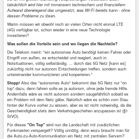
tatsächlich wird hier mit immensem technischem und finanziellem
Aufwand überwiegend das umgesetzt, was Wi-Fi bereits kann - ohne
dessen Probleme zu lösen.
Warim müssen wir obwohl noch an vielen Orten nicht einmal LTE
(4G) verfügbar ist, schon wieder in eine neue Technologie
investieren?
Was sollen die Vorteile sein und wo liegen die Nachteile?
Die Telekom meint: "ein autonomes Auto benötigt keinen Fahrer oder
Eingriff von außen, es entscheidet und reagiert, auch in
Notsituationen, völlig selbständig. ... durch das 5G Netz [kann es]
zukünftig nicht nur autonom Entscheidungen treffen, sondern auch
untereinander kommunizieren und kooperieren."
Stopp!
Also das "autonomes Auto" bekommt das 5G Netz nur "on
top" dazu, denn fahren solle es ja autonom, ohne jede fremde Hilfe.
Andernfalls wäre es nicht autonom sondern saugefährlich sobald es
ein Problem mit dem Netz gäbe. Natürlich wäre es schön vom Stau
hinter der Kurve vorher zu wissen, aber es ist nicht notwendig, da die
Geschwindigkeit stets dem Verkehrsgeschehen anzupassen ist (§1
StVO).
Für dieses
"On Top"
wird nun die Landschaft mit zusätzlichen
Funkmasten verspargelt? Völlig unnötig, denn wozu braucht man für
die Auto-zu-Auto-Kommunikation ein Netz mit zentralen Servern?