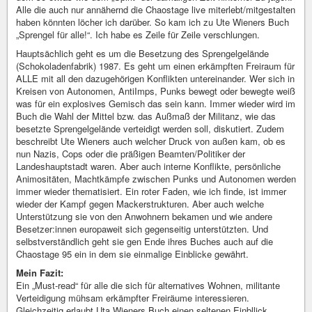
Alle die auch nur annähernd die Chaostage live miterlebt/mitgestalten
haben könnten löcher ich darüber. So kam ich zu Ute Wieners Buch
„Sprengel für alle!“. Ich habe es Zeile für Zeile verschlungen.
Hauptsächlich geht es um die Besetzung des Sprengelgelände
(Schokoladenfabrik) 1987. Es geht um einen erkämpften Freiraum für
ALLE mit all den dazugehörigen Konflikten untereinander. Wer sich in
Kreisen von Autonomen, AntiImps, Punks bewegt oder bewegte weiß
was für ein explosives Gemisch das sein kann. Immer wieder wird im
Buch die Wahl der Mittel bzw. das Außmaß der Militanz, wie das
besetzte Sprengelgelände verteidigt werden soll, diskutiert. Zudem
beschreibt Ute Wieners auch welcher Druck von außen kam, ob es
nun Nazis, Cops oder die präßigen Beamten/Politiker der
Landeshauptstadt waren. Aber auch interne Konflikte, persönliche
Animositäten, Machtkämpfe zwischen Punks und Autonomen werden
immer wieder thematisiert. Ein roter Faden, wie ich finde, ist immer
wieder der Kampf gegen Mackerstrukturen. Aber auch welche
Unterstützung sie von den Anwohnern bekamen und wie andere
Besetzer:innen europaweit sich gegenseitig unterstützten. Und
selbstverständlich geht sie gen Ende ihres Buches auch auf die
Chaostage 95 ein in dem sie einmalige Einblicke gewährt.
Mein Fazit:
Ein „Must-read“ für alle die sich für alternatives Wohnen, militante
Verteidigung mühsam erkämpfter Freiräume interessieren.
Gleichzeitig erlaubt Uta Wieners Buch einen seltenen Einbllick