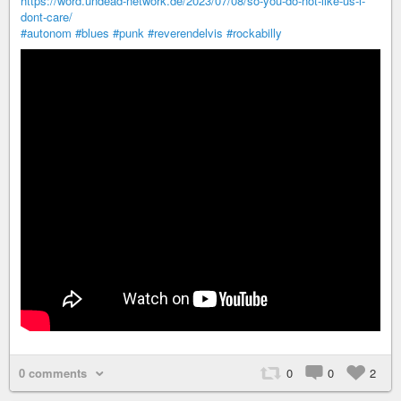
https://word.undead-network.de/2023/07/08/so-you-do-not-like-us-i-
dont-care/
#autonom
#blues
#punk
#reverendelvis
#rockabilly
0 comments
0
0
2