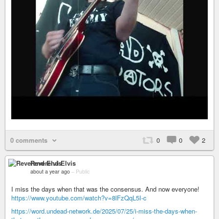
0 comments
0
0
2
Reverend Elvis
about a year ago
–
Public
I miss the days when that was the consensus. And now everyone!
https://www.youtube.com/watch?v=8lFzQqL5I-c
https://word.undead-network.de/2025/07/25/i-miss-the-days-when-