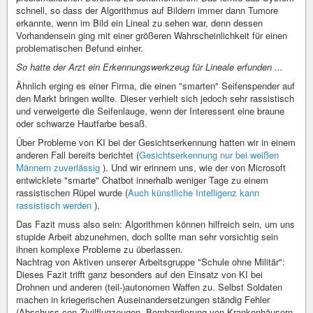
schnell, so dass der Algorithmus auf Bildern immer dann Tumore
erkannte, wenn im Bild ein Lineal zu sehen war, denn dessen
Vorhandensein ging mit einer größeren Wahrscheinlichkeit für einen
problematischen Befund einher.
So hatte der Arzt ein Erkennungswerkzeug für Lineale erfunden ...
Ähnlich erging es einer Firma, die einen "smarten" Seifenspender auf
den Markt bringen wollte. Dieser verhielt sich jedoch sehr rassistisch
und verweigerte die Seifenlauge, wenn der Interessent eine braune
oder schwarze Hautfarbe besaß.
Über Probleme von KI bei der Gesichtserkennung hatten wir in einem
anderen Fall bereits berichtet (
Gesichtserkennung nur bei weißen
Männern zuverlässig
). Und wir erinnern uns, wie der von Microsoft
entwicklete "smarte" Chatbot innerhalb weniger Tage zu einem
rassistischen Rüpel wurde (
Auch künstliche Intelligenz kann
rassistisch werden
).
Das Fazit muss also sein: Algorithmen können hilfreich sein, um uns
stupide Arbeit abzunehmen, doch sollte man sehr vorsichtig sein
ihnen komplexe Probleme zu überlassen.
Nachtrag von Aktiven unserer Arbeitsgruppe "Schule ohne Militär":
Dieses Fazit trifft ganz besonders auf den Einsatz von KI bei
Drohnen und anderen (teil-)autonomen Waffen zu. Selbst Soldaten
machen in kriegerischen Auseinandersetzungen ständig Fehler
(Abschuss con Zivilflugzeugen, Bombardierung von Krankenhäusern