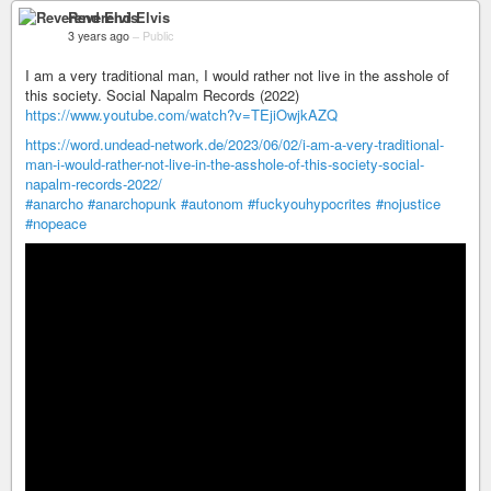
Reverend Elvis
3 years ago
–
Public
I am a very traditional man, I would rather not live in the asshole of
this society. Social Napalm Records (2022)
https://www.youtube.com/watch?v=TEjiOwjkAZQ
https://word.undead-network.de/2023/06/02/i-am-a-very-traditional-
man-i-would-rather-not-live-in-the-asshole-of-this-society-social-
napalm-records-2022/
#anarcho
#anarchopunk
#autonom
#fuckyouhypocrites
#nojustice
#nopeace