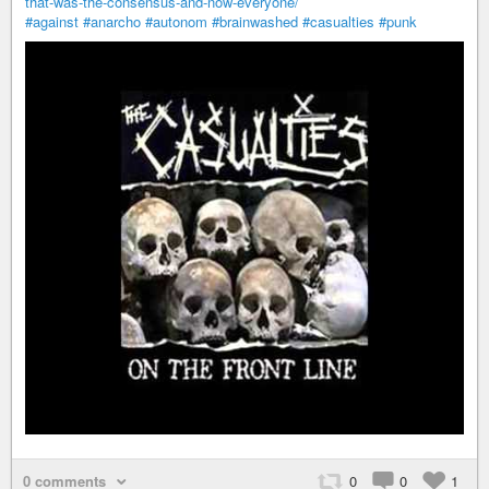
that-was-the-consensus-and-now-everyone/
#against
#anarcho
#autonom
#brainwashed
#casualties
#punk
0 comments
0
0
1