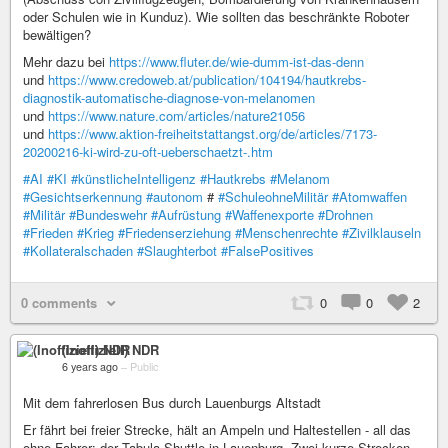
oder Schulen wie in Kunduz). Wie sollten das beschränkte Roboter
bewältigen?
Mehr dazu bei
https://www.fluter.de/wie-dumm-ist-das-denn
und
https://www.credoweb.at/publication/104194/hautkrebs-
diagnostik-automatische-diagnose-von-melanomen
und
https://www.nature.com/articles/nature21056
und
https://www.aktion-freiheitstattangst.org/de/articles/7173-
20200216-ki-wird-zu-oft-ueberschaetzt-.htm
#AI
#KI
#künstlicheIntelligenz
#Hautkrebs
#Melanom
#Gesichtserkennung
#autonom
#
#SchuleohneMilitär
#Atomwaffen
#Militär
#Bundeswehr
#Aufrüstung
#Waffenexporte
#Drohnen
#Frieden
#Krieg
#Friedenserziehung
#Menschenrechte
#Zivilklauseln
#Kollateralschaden
#Slaughterbot
#FalsePositives
0 comments
0
0
2
(Inoffiziell) NDR
6 years ago
–
Public
Mit dem fahrerlosen Bus durch Lauenburgs Altstadt
Er fährt bei freier Strecke, hält an Ampeln und Haltestellen - all das
ohne Fahrer: der Tabula Shuttle in Lauenburg. Zwei kurze Strecken