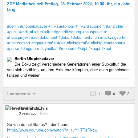
ZDF Mediathek seit Freitag, 23. Februar 2024, 10.00 Uhr, ein Jahr
lang
#berlin
#utopiekadaver
#linksautonom
#links
#autonom
#anarchie
#punk
#radikal
#subkultur
#gentrifizierung
#hausprojekte
#hausprojekt
#zeitdokument
#doku
#dokumentation
#rückzugsorte
#rückzugsort
#rigaer-straße
#riga
#liebigstraße
#liebig
#tuntenhaus
#potse
#drugstore
#syndikat
#meuterei
#köpi
#koepi
#kopi
Berlin Utopiekadaver
Die Doku zeigt verschiedene Generationen einer Subkultur, die
von sich erzählen, um ihre Existenz kämpfen, aber auch gemeinsam
tanzen und weinen.
4 comments
1
4
2
Reverend Elvis
3 years ago
–
Public
So you do not like us? I don’t care!
https://www.youtube.com/watch?v=17YHTTzRkcw