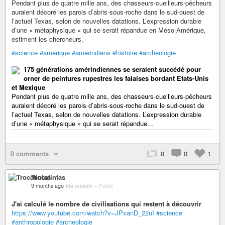
Pendant plus de quatre mille ans, des chasseurs-cueilleurs-pêcheurs
auraient décoré les parois d’abris-sous-roche dans le sud-ouest de
l’actuel Texas, selon de nouvelles datations. L’expression durable
d’une « métaphysique » qui se serait répandue en Méso-Amérique,
estiment les chercheurs.
#science
#amerique
#amerindiens
#histoire
#archeologie
175 générations amérindiennes se seraient succédé pour
orner de peintures rupestres les falaises bordant Etats-Unis
et Mexique
Pendant plus de quatre mille ans, des chasseurs-cueilleurs-pêcheurs
auraient décoré les parois d’abris-sous-roche dans le sud-ouest de
l’actuel Texas, selon de nouvelles datations. L’expression durable
d’une « métaphysique » qui se serait répandue...
0 comments
0
0
1
Trocatintas
9 months ago
Via mobile
–
Public
J'ai calculé le nombre de civilisations qui restent à découvrir
https://www.youtube.com/watch?v=JPxanD_22uI
#science
#anthropologie
#archeologie