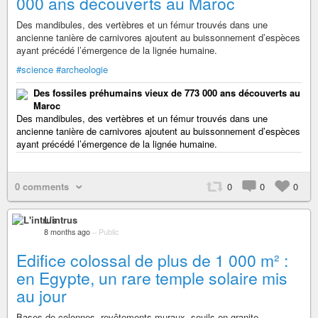
000 ans découverts au Maroc
Des mandibules, des vertèbres et un fémur trouvés dans une
ancienne tanière de carnivores ajoutent au buissonnement d’espèces
ayant précédé l’émergence de la lignée humaine.
#science
#archeologie
Des fossiles préhumains vieux de 773 000 ans découverts au
Maroc
Des mandibules, des vertèbres et un fémur trouvés dans une
ancienne tanière de carnivores ajoutent au buissonnement d’espèces
ayant précédé l’émergence de la lignée humaine.
0 comments
0
0
0
L'intrus
8 months ago
–
Public
Edifice colossal de plus de 1 000 m² :
en Egypte, un rare temple solaire mis
au jour
Bases de colonnes, revêtements muraux, seuils en granite…