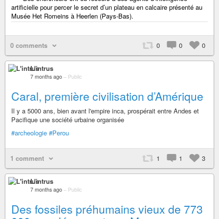
artificielle pour percer le secret d’un plateau en calcaire présenté au
Musée Het Romeins à Heerlen (Pays-Bas).
0 comments
0
0
0
L'intrus
7 months ago
–
Public
Caral, première civilisation d’Amérique
Il y a 5000 ans, bien avant l'empire inca, prospérait entre Andes et
Pacifique une société urbaine organisée
#archeologie
#Perou
1 comment
1
1
3
L'intrus
7 months ago
–
Public
Des fossiles préhumains vieux de 773