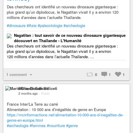
Des chercheurs ont identifié un nouveau dinosaure gigantesque :
plus grand qu’un diplodocus, le Nagatitan vivait il y a environ 120
millions d’années dans l’actuelle Thaïlande.
#dinosaure
#Asie
#paleontologie
#archeologie
Nagatitan : tout savoir de ce nouveau dinosaure gigantesque
découvert en Thaïlande - L'Humanité
Des chercheurs ont identifié un nouveau dinosaure gigantesque :
plus grand qu’un diplodocus, le Nagatitan vivait il y a environ
120 millions d’années dans l’actuelle Thaïlande. ...
1 comment
0
1
1
Marie-Claude Saliceti
2 months ago
–
Public
France Inter/La Terre au carré
Alimentation : 10 000 ans d’inégalités de genre en Europe
https://mcinformactions.net/alimentation-10-000-ans-d-inegalites-de-
genre-en-europe.html
#archeologie
#femmes
#nourriture
#genre