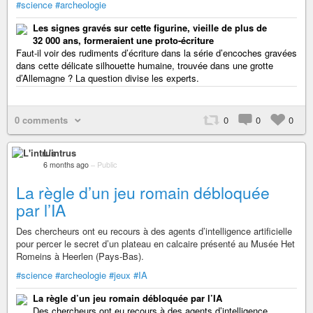
#science
#archeologie
Les signes gravés sur cette figurine, vieille de plus de
32 000 ans, formeraient une proto-écriture
Faut-il voir des rudiments d’écriture dans la série d’encoches gravées
dans cette délicate silhouette humaine, trouvée dans une grotte
d’Allemagne ? La question divise les experts.
0 comments
0
0
0
L'intrus
6 months ago
–
Public
La règle d’un jeu romain débloquée
par l’IA
Des chercheurs ont eu recours à des agents d’intelligence artificielle
pour percer le secret d’un plateau en calcaire présenté au Musée Het
Romeins à Heerlen (Pays-Bas).
#science
#archeologie
#jeux
#IA
La règle d’un jeu romain débloquée par l’IA
Des chercheurs ont eu recours à des agents d’intelligence