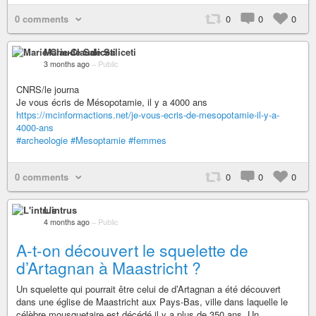
0 comments
0
0
0
Marie-Claude Saliceti
3 months ago
–
Public
CNRS/le journa
Je vous écris de Mésopotamie, il y a 4000 ans
https://mcinformactions.net/je-vous-ecris-de-mesopotamie-il-y-a-
4000-ans
#archeologie
#Mesoptamie
#femmes
0 comments
0
0
0
L'intrus
4 months ago
–
Public
A-t-on découvert le squelette de
d’Artagnan à Maastricht ?
Un squelette qui pourrait être celui de d’Artagnan a été découvert
dans une église de Maastricht aux Pays-Bas, ville dans laquelle le
célèbre mousquetaire est décédé il y a plus de 350 ans. Un