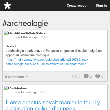
Create account
Sign in
#archeologie
Marie-Claude Saliceti
about 19 hours ago
–
Public
Basta !
L’archéologie « préventive » française en grande difficulté malgré son
apport au patrimoine historique
https://mcinformactions.net/spip.php?article231671&lang=fr
#archeologie
#servicesPublics
#privatisation
#patrimoine
0 comments
0
0
0
L'intrus
about a month ago
–
Public
Homo erectus savait manier le feu il y
a plus d’un million d’années