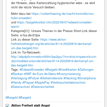
der Hinweis, dass Kartenzahlung hygienischer wäre - es wird
nicht der letzte Versuch bleiben.
Mehr dazu bei
https://norberthaering.de/macht-kontrolle/von-
holst-snowden/
und
https://bargeldverbot.info/2022/06/07/edward-snowden-
warnt/
Kategorie[21]: Unsere Themen in der Presse Short-Link dieser
Seite: a-fsa.de/d/3pa
Link zu dieser Seite:
https://www.aktion-
freiheitstattangst.org/de/articles/8114-20220816-der-kampf-
um-das-bargeld.htm
Link im Tor-Netzwerk:
http://a6pdp5vmmw4zm5tifrc3qo2pyz7mvnk4zzimpesnckvzin
ubzmioddad.onion/de/articles/8114-20220816-der-kampf-um-
das-bargeld.htm
Tags:
#EdwardSnowden
#Bargeld
#Kreditkarten
#Zahlungen
#Banken
#IWF
#e-Euro
#e-Naira
#Anonymisierung
#Verfolgung
#Polizei
#Geheimdienste
#Hacking
#Smartphone
#Handy
#Paypal
#ApplePay
#Verbraucherdatenschutz
#Datenschutz
#Datensicherheit
#Bargeld
#Bargeld
Aktion Freiheit statt Angst