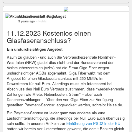
Aktion Freiheit statt Angst
3 years ago
–
Public
11.12.2023 Kostenlos einen
Glasfaseranschluss?
Ein undurchsichtiges Angebot
Kaum zu glauben - und auch die Verbraucherzentrale Nordrhein-
Westfalen (NRW) glaubt dies nicht und der Bundesverband der
Verbraucherzentralen (vzbv) hat die Firma Giga Fiber wegen
undurchsichtiger AGBs abgemahnt. Giga Fiber wirbt mit dem
Angebot für einen Glasfaseranschluss mit 250 MBit/s im
Downstream für null Euro. Allerdings muss ein Interessent bei
Abschluss des Null Euro Vertrags zustimmen, dass "wiederkehrende
Zahlungen wie Miete, Nebenkosten, Strom" – aber auch
Darlehenszahlungen – "über den von Giga Fiber zur Verfügung
gestellten Payment-Service" abgewickelt werden, schreibt Heise.de.
Ein Payment-Service ist leider ganz was anderes als eine
Lastschriftermächtigung, die allerdings bei Null Euro auch überflüssig
sein sollte. In unseren Artikeln zur
Einführung von PSD2 in der EU
hatten wir bereits vor Unternehmen gewarnt, die damit Banken gleich