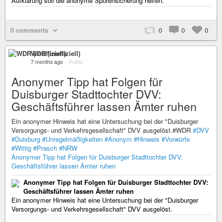
Aufklärung soll die anonyme Spurensicherung helfen.
0 comments
0
0
0
WDR (inoffiziell)
7 months ago
–
Public
Anonymer Tipp hat Folgen für
Duisburger Stadttochter DVV:
Geschäftsführer lassen Ämter ruhen
Ein anonymer Hinweis hat eine Untersuchung bei der "Duisburger
Versorgungs- und Verkehrsgesellschaft" DVV ausgelöst.#WDR
#DVV
#Duisburg
#Unregelmäßigkeiten
#Anonym
#Hinweis
#Vorwürfe
#Wittig
#Prasch
#NRW
Anonymer Tipp hat Folgen für Duisburger Stadttochter DVV:
Geschäftsführer lassen Ämter ruhen
Anonymer Tipp hat Folgen für Duisburger Stadttochter DVV:
Geschäftsführer lassen Ämter ruhen
Ein anonymer Hinweis hat eine Untersuchung bei der "Duisburger
Versorgungs- und Verkehrsgesellschaft" DVV ausgelöst.