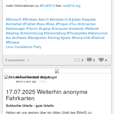
mehr Informationen zu
#EndOf10
hier:
endof10.org
#Microsoft
#Windows
#win10
#windows10
#Update
#Upgrade
#sicherheit
#Freiheit
#foss
#floss
#Pinguin
#Tux
#mitmachen
#weitersagen
#Termin
#Laptop
#Computer
#notebook
#Netbook
#desktop
#Unterstützung
#Veranstaltung
#Privatsphäre
#datenschutz
#os
#software
#Neuigkeiten
#Vortrag
#gratis
#Anonymität
#Darknet
#Browser
Linux Installations Party
0 comments
3
0
4
Aktion Freiheit statt Angst
about a year ago
–
Public
17.07.2025 Weiterhin anonyme
Fahrkarten
Schlechte Urteile - gute Urteile
Hatten wir uns gestern über ein übles Urteil des BVerfG zu