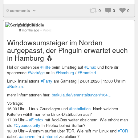
0 comments
0
0
0
Script Kiddie
8 months ago
–
Public
Windowsumsteiger im Norden
aufgepasst, der Pinguin erwartet euch
in Hamburg 🐧
Hol dir kostenlose
#Hilfe
beim Umstieg auf
#Linux
und höre dir
spannende
#Vorträge
an in
#Hamburg
/
#Bramfeld
Linux Installations
#Party
am Samstag | 24.01.2026 | 15:00 Uhr im
#Brakula
.
mehr Informationen hier:
brakula.de/veranstaltungen/164…
Vorträge:
16:00 Uhr – Linux-Grundlagen und
#Installation
. Nach welchen
Kriterien wählt man eine Linux-Distribution aus?
17:00 Uhr –
#Firefox
mit Add-Ons weiter absichern. Wie erhöht man
die
#Cybersecurity
in Firefox beim# Surfen?
18:00 Uhr – Anonym surfen über TOR. Wie hilft mir Linux und
#TOR
dabei,
#anonym
im
#Internet
zu bleiben?