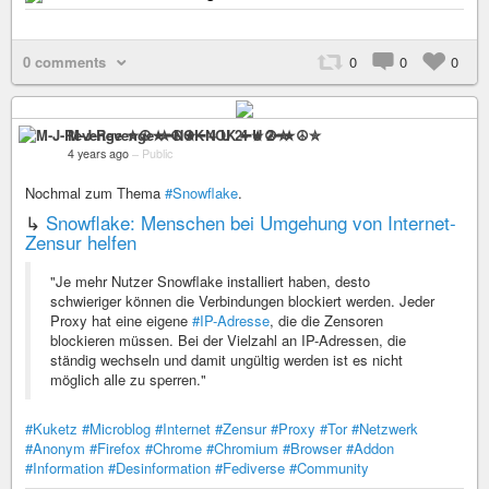
0 comments
0
0
0
M-J-Revenge ✮☮★━NOK 4 U 2━★☮✮
4 years ago
–
Public
Nochmal zum Thema
#Snowflake
.
↳
Snowflake: Menschen bei Umgehung von Internet-
Zensur helfen
"Je mehr Nutzer Snowflake installiert haben, desto
schwieriger können die Verbindungen blockiert werden. Jeder
Proxy hat eine eigene
#IP-Adresse
, die die Zensoren
blockieren müssen. Bei der Vielzahl an IP-Adressen, die
ständig wechseln und damit ungültig werden ist es nicht
möglich alle zu sperren."
#Kuketz
#Microblog
#Internet
#Zensur
#Proxy
#Tor
#Netzwerk
#Anonym
#Firefox
#Chrome
#Chromium
#Browser
#Addon
#Information
#Desinformation
#Fediverse
#Community