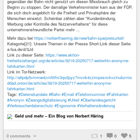
gegenüber der Bahn nicht genutzt um diesen Missbrauch gleich zu
Beginn zu stoppen. Der damalige Verkehrsminister kam aus der FDP,
die sich doch angeblich für die Freiheit und Privatsphäre der
Menschen einsetzt. Scheinbar zählen aber "Kundenbindung,
Werbung oder Kontrolle des Nutzerverhaltens" für diese
unternehmensfreundliche Partei mehr ...
Mehr dazu bei
https://norberthaering.de/new/bahn-sparpreisurteil/
Kategorie[21]: Unsere Themen in der Presse Short-Link dieser Seite:
a-fsa.de/d/3Jd
Link zu dieser Seite:
https://www.aktion-
freiheitstattangst.org/de/articles/9219-20250717-weiterhin-anonyme-
fahrkarten.html
Link im Tor-Netzwerk:
http://a6pdp5vmmw4zm5tifrc3qo2pyz7mvnk4zzimpesnckvzinubzmio
ddad.onion/de/articles/9219-20250717-weiterhin-anonyme-
fahrkarten.html
Tags:
#Datenskandale
#Bahn
#Email
#Telefonnummer
#Fahrkarten
#Anonym
#Zwangsdigitalisierung
#Urteil
#Oberlandesgericht
#Verbraucherdatenschutz
#Ergonomie
#Verhaltensänderung
Geld und mehr – Ein Blog von Norbert Häring
0 comments
1
0
5