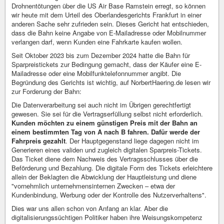
Drohnentötungen über die US Air Base Ramstein erregt, so können
wir heute mit dem Urteil des Oberlandesgerichts Frankfurt in einer
anderen Sache sehr zufrieden sein. Dieses Gericht hat entschieden,
dass die Bahn keine Angabe von E-Mailadresse oder Mobilnummer
verlangen darf, wenn Kunden eine Fahrkarte kaufen wollen.
Seit Oktober 2023 bis zum Dezember 2024 hatte die Bahn für
Sparpreistickets zur Bedingung gemacht, dass der Käufer eine E-
Mailadresse oder eine Mobilfunktelefonnummer angibt. Die
Begründung des Gerichts ist wichtig, auf NorbertHaering.de lesen wir
zur Forderung der Bahn:
Die Datenverarbeitung sei auch nicht im Übrigen gerechtfertigt
gewesen. Sie sei für die Vertragserfüllung selbst nicht erforderlich.
Kunden möchten zu einem günstigen Preis mit der Bahn an
einem bestimmten Tag von A nach B fahren. Dafür werde der
Fahrpreis gezahlt
. Der Hauptgegenstand liege dagegen nicht im
Generieren eines validen und zugleich digitalen Sparpreis-Tickets.
Das Ticket diene dem Nachweis des Vertragsschlusses über die
Beförderung und Bezahlung. Die digitale Form des Tickets erleichtere
allein der Beklagten die Abwicklung der Hauptleistung und diene
"vornehmlich unternehmensinternen Zwecken – etwa der
Kundenbindung, Werbung oder der Kontrolle des Nutzerverhaltens".
Dies war uns allen schon von Anfang an klar. Aber die
digitalisierungssüchtigen Politiker haben ihre Weisungskompetenz