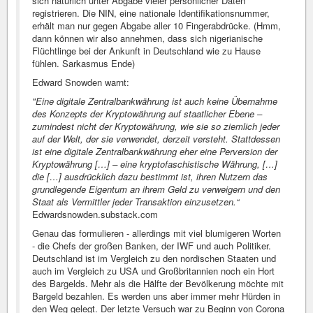
sich natürlich unter Abgabe vieler persönlicher Daten
registrieren. Die NIN, eine nationale Identifikationsnummer,
erhält man nur gegen Abgabe aller 10 Fingerabdrücke. (Hmm,
dann können wir also annehmen, dass sich nigerianische
Flüchtlinge bei der Ankunft in Deutschland wie zu Hause
fühlen. Sarkasmus Ende)
Edward Snowden warnt:
"Eine digitale Zentralbankwährung ist auch keine Übernahme
des Konzepts der Kryptowährung auf staatlicher Ebene –
zumindest nicht der Kryptowährung, wie sie so ziemlich jeder
auf der Welt, der sie verwendet, derzeit versteht. Stattdessen
ist eine digitale Zentralbankwährung eher eine Perversion der
Kryptowährung […] – eine kryptofaschistische Währung, […]
die […] ausdrücklich dazu bestimmt ist, ihren Nutzern das
grundlegende Eigentum an ihrem Geld zu verweigern und den
Staat als Vermittler jeder Transaktion einzusetzen.“
Edwardsnowden.substack.com
Genau das formulieren - allerdings mit viel blumigeren Worten
- die Chefs der großen Banken, der IWF und auch Politiker.
Deutschland ist im Vergleich zu den nordischen Staaten und
auch im Vergleich zu USA und Großbritannien noch ein Hort
des Bargelds. Mehr als die Hälfte der Bevölkerung möchte mit
Bargeld bezahlen. Es werden uns aber immer mehr Hürden in
den Weg gelegt. Der letzte Versuch war zu Beginn von Corona