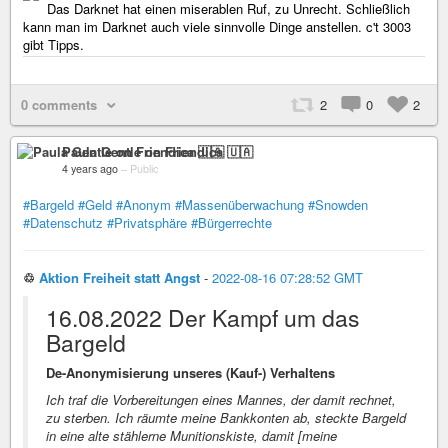
Das Darknet hat einen miserablen Ruf, zu Unrecht. Schließlich
kann man im Darknet auch viele sinnvolle Dinge anstellen. c't 3003
gibt Tipps.
0 comments
2
0
2
Paula Gentle on Friendica 🇺🇦
4 years ago
–
Public
#Bargeld
#Geld
#Anonym
#Massenüberwachung
#Snowden
#Datenschutz
#Privatsphäre
#Bürgerrechte
♲
Aktion Freiheit statt Angst
-
2022-08-16 07:28:52 GMT
16.08.2022 Der Kampf um das
Bargeld
De-Anonymisierung unseres (Kauf-) Verhaltens
Ich traf die Vorbereitungen eines Mannes, der damit rechnet,
zu sterben. Ich räumte meine Bankkonten ab, steckte Bargeld
in eine alte stählerne Munitionskiste, damit [meine