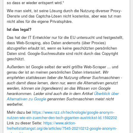
so dass er wieder entsperrt wird."
Wie man sieht, ist seine Lösung durch die Nutzung diverser Proxy-
Dienste und das Captcha-Lösen nicht kostenlos, aber was tut man
nicht alles für die eigene Privatsphäre.
Ist das legal?
Das hat der IT Entwickler nur für die EU untersucht und festgestellt,
dass Web-Scraping, also Daten andernorts (über Proxies)
abzugreifen erlaubt ist, wenn es keine geschützten persönlichen
Daten sind. Google-Suchresultate sind nicht durch das Copyright
geschützt.
Außerdem ist Google selbst der wohl größte Web-Scraper ... und
genau der ist an meinen persönlichen Daten interssiert.
Wir
empfehlen stattdessen lieber die Nutzung offener Suchmaschinen -
auch damit diese lernen, denn nur, wenn die Alternativen genutzt
werden, können sie (irgendwann) an das Wissen von Google
herankommen. Leider sind auch die in dem Artikel
Überblick über
Alternativen zu Google
genannten Suchmaschinen meist nicht
werbefrei.
Mehr dazu bei
https://www.nzz.ch/technologie/google-anonym-
nutzen-wie-ein-zuercher-den-tech-giganten-austrickst-ld.1592202
Link zu dieser Seite:
https://www.aktion-
freiheitstattangst.org/de/articles/7545-20210212-google-anonym-