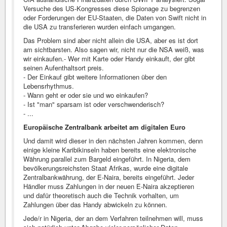
Versuche des US-Kongresses diese Spionage zu begrenzen
oder Forderungen der EU-Staaten, die Daten von Swift nicht in
die USA zu transferieren wurden einfach umgangen.
Das Problem sind aber nicht allein die USA, aber es ist dort
am sichtbarsten. Also sagen wir, nicht nur die NSA weiß, was
wir einkaufen.- Wer mit Karte oder Handy einkauft, der gibt
seinen Aufenthaltsort preis.
- Der Einkauf gibt weitere Informationen über den
Lebensrhythmus.
- Wann geht er oder sie und wo einkaufen?
- Ist "man" sparsam ist oder verschwenderisch?
- ...
Europäische Zentralbank arbeitet am digitalen Euro
Und damit wird dieser in den nächsten Jahren kommen, denn
einige kleine Karibikinseln haben bereits eine elektronische
Währung parallel zum Bargeld eingeführt. In Nigeria, dem
bevölkerungsreichsten Staat Afrikas, wurde eine digitale
Zentralbankwährung, der E-Naira, bereits eingeführt. Jeder
Händler muss Zahlungen in der neuen E-Naira akzeptieren
und dafür theoretisch auch die Technik vorhalten, um
Zahlungen über das Handy abwickeln zu können.
Jede/r in Nigeria, der an dem Verfahren teilnehmen will, muss