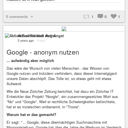
0 comments
1
0
1
Aktion Freiheit statt Angst
5 years ago
–
Public
Google - anonym nutzen
... aufwändig aber möglich
Das wäre der Wunsch von vielen Menschen - das Wissen von
Google nutzen und trotzdem verhindern, dass dieser Internetgigant
unsere Daten abschöpft. Das Tolle ist, so etwas geht mit etwas
Aufwand.
Wie die Neue Züricher Zeitung berichtet, hat dazu ein Züricher IT
Entwickler das Projekt "Noogle", ein zusammengesetztes Wort aus
"No" und "Google". Weil er rechtliche Schwierigkeiten befürchtete,
hat er es inzwischen umbenannt, in "Trooia".
Warum hat er das gemacht?
Er sagt: "... Google, diese übermächtigen Suchmaschine mit
Monopolstellung. Google hat über die Jahre die Werbung im Vergleich