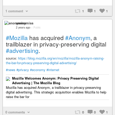
1 comment
1
1
1
anonymiss
2 years ago
–
Public
#Mozilla
has acquired
#Anonym
, a
trailblazer in privacy-preserving digital
#advertising
.
source:
https://blog.mozilla.org/en/mozilla/mozilla-anonym-raising-
the-bar-for-privacy-preserving-digital-advertising/
#news
#privacy
#economy
#internet
Mozilla Welcomes Anonym: Privacy Preserving Digital
Advertising | The Mozilla Blog
Mozilla has acquired Anonym, a trailblazer in privacy-preserving
digital advertising. This strategic acquisition enables Mozilla to help
raise the bar for
0 comments
0
0
1