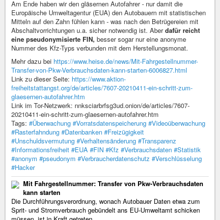
Am Ende haben wir den gläsernen Autofahrer - nur damit die
Europäische Umweltagentur (EUA) den Autobauern mit statistischen
Mitteln auf den Zahn fühlen kann - was nach den Betrügereien mit
Abschaltvorrichtungen u.a. sicher notwendig ist. Aber
dafür reicht
eine pseudonymisierte FIN,
besser sogar nur eine anonyme
Nummer des Kfz-Typs verbunden mit dem Herstellungsmonat.
Mehr dazu bei
https://www.heise.de/news/Mit-Fahrgestellnummer-
Transfer-von-Pkw-Verbrauchsdaten-kann-starten-6006827.html
Link zu dieser Seite:
https://www.aktion-
freiheitstattangst.org/de/articles/7607-20210411-ein-schritt-zum-
glaesernen-autofahrer.htm
Link im Tor-Netzwerk: nnksciarbrfsg3ud.onion/de/articles/7607-
20210411-ein-schritt-zum-glaesernen-autofahrer.htm
Tags:
#Überwachung
#Vorratsdatenspeicherung
#Videoüberwachung
#Rasterfahndung
#Datenbanken
#Freizügigkeit
#Unschuldsvermutung
#Verhaltensänderung
#Transparenz
#Informationsfreiheit
#EUA
#FIN
#Kfz
#Verbrauchsdaten
#Statistik
#anonym
#pseudonym
#Verbraucherdatenschutz
#Verschlüsselung
#Hacker
Mit Fahrgestellnummer: Transfer von Pkw-Verbrauchsdaten
kann starten​
Die Durchführungsverordnung, wonach Autobauer Daten etwa zum
Sprit- und Stromverbrauch gebündelt ans EU-Umweltamt schicken
müssen, ist in Kraft getreten.​