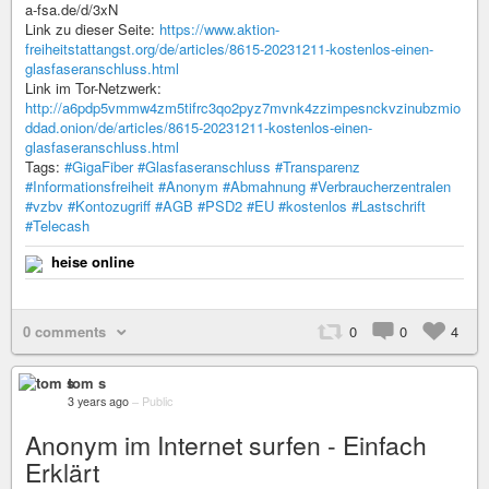
a-fsa.de/d/3xN
Link zu dieser Seite:
https://www.aktion-
freiheitstattangst.org/de/articles/8615-20231211-kostenlos-einen-
glasfaseranschluss.html
Link im Tor-Netzwerk:
http://a6pdp5vmmw4zm5tifrc3qo2pyz7mvnk4zzimpesnckvzinubzmio
ddad.onion/de/articles/8615-20231211-kostenlos-einen-
glasfaseranschluss.html
Tags:
#GigaFiber
#Glasfaseranschluss
#Transparenz
#Informationsfreiheit
#Anonym
#Abmahnung
#Verbraucherzentralen
#vzbv
#Kontozugriff
#AGB
#PSD2
#EU
#kostenlos
#Lastschrift
#Telecash
heise online
0 comments
0
0
4
tom s
3 years ago
–
Public
Anonym im Internet surfen - Einfach
Erklärt