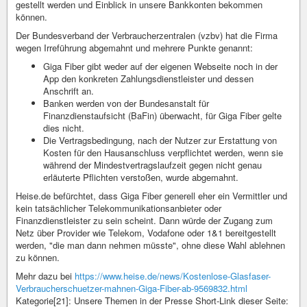
gestellt werden und Einblick in unsere Bankkonten bekommen
können.
Der Bundesverband der Verbraucherzentralen (vzbv) hat die Firma
wegen Irreführung abgemahnt und mehrere Punkte genannt:
Giga Fiber gibt weder auf der eigenen Webseite noch in der
App den konkreten Zahlungsdienstleister und dessen
Anschrift an.
Banken werden von der Bundesanstalt für
Finanzdienstaufsicht (BaFin) überwacht, für Giga Fiber gelte
dies nicht.
Die Vertragsbedingung, nach der Nutzer zur Erstattung von
Kosten für den Hausanschluss verpflichtet werden, wenn sie
während der Mindestvertragslaufzeit gegen nicht genau
erläuterte Pflichten verstoßen, wurde abgemahnt.
Heise.de befürchtet, dass Giga Fiber generell eher ein Vermittler und
kein tatsächlicher Telekommunikationsanbieter oder
Finanzdienstleister zu sein scheint. Dann würde der Zugang zum
Netz über Provider wie Telekom, Vodafone oder 1&1 bereitgestellt
werden, "die man dann nehmen müsste", ohne diese Wahl ablehnen
zu können.
Mehr dazu bei
https://www.heise.de/news/Kostenlose-Glasfaser-
Verbraucherschuetzer-mahnen-Giga-Fiber-ab-9569832.html
Kategorie[21]: Unsere Themen in der Presse Short-Link dieser Seite: