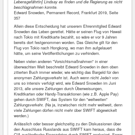
Lebensgefährtin] Lindsay es finden und die Regierung es nicht
beschlagnahmen konnte.
Edward Snowden, Permanent Record, Frankfurt 2019, Seite
357
Allein diese Entscheidung hat unserem Ehrenmitglied Edward
Snowden das Leben gerettet. Hätte er seinen Flug von Hawaii
nach Tokio mit Kreditkarte bezahlt, so wäre er vor 9 Jahren
bereits dort festgenommen worden. Das Gleiche gilt für den
Flug von Tokio nach Hongkong, wo man ihm aufgelauert
hätte, um seine Veröffentlichungen zu verhindern.
Neben vielen anderen "Vorsichtsmaßnahmen" in einer
überwachten Welt beschreibt Edward Snowden in dem oben
zitierten Buch immer wieder, wie wichtig das Bargeld für den
anonymen Zahlungsverkehr ist. Auch wenn nicht Jede/r von
uns so intensiv verfolgt wird, wie Edward Snowden im Juni
2013, alle unsere Zahlungen durch Überweisungen,
Kreditkarten oder Handy-Transaktionen (wie z.B. Apple Pay)
gehen durch SWIFT, das System für den "weltweiten"
Zahlungsverkehr. (Na ja, inzwischen nicht mehr weltweit, denn
viele Zahlungen dürfen nicht mehr über SWIFT abgewickelt
werden.)
Anlässlich oder besser gleichzeitig zu den Diskussionen über
den Ausschluss Russlands aus SWIFT kam heraus, dass die
CIA ausländische Finanzdaten durch SWIFT analysiert. Sogar