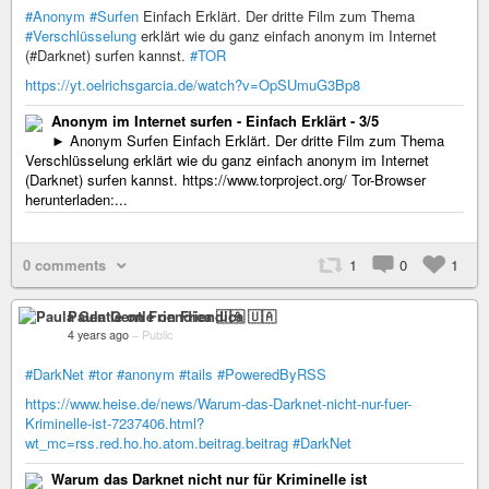
#Anonym
#Surfen
Einfach Erklärt. Der dritte Film zum Thema
#Verschlüsselung
erklärt wie du ganz einfach anonym im Internet
(#Darknet) surfen kannst.
#TOR
https://yt.oelrichsgarcia.de/watch?v=OpSUmuG3Bp8
Anonym im Internet surfen - Einfach Erklärt - 3/5
► Anonym Surfen Einfach Erklärt. Der dritte Film zum Thema
Verschlüsselung erklärt wie du ganz einfach anonym im Internet
(Darknet) surfen kannst. https://www.torproject.org/ Tor-Browser
herunterladen:...
0 comments
1
0
1
Paula Gentle on Friendica 🇺🇦
4 years ago
–
Public
#DarkNet
#tor
#anonym
#tails
#PoweredByRSS
https://www.heise.de/news/Warum-das-Darknet-nicht-nur-fuer-
Kriminelle-ist-7237406.html?
wt_mc=rss.red.ho.ho.atom.beitrag.beitrag
#DarkNet
Warum das Darknet nicht nur für Kriminelle ist