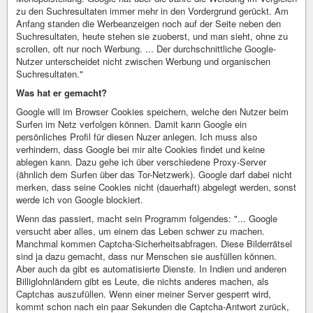
zu den Suchresultaten immer mehr in den Vordergrund gerückt. Am
Anfang standen die Werbeanzeigen noch auf der Seite neben den
Suchresultaten, heute stehen sie zuoberst, und man sieht, ohne zu
scrollen, oft nur noch Werbung. ... Der durchschnittliche Google-
Nutzer unterscheidet nicht zwischen Werbung und organischen
Suchresultaten."
Was hat er gemacht?
Google will im Browser Cookies speichern, welche den Nutzer beim
Surfen im Netz verfolgen können. Damit kann Google ein
persönliches Profil für diesen Nuzer anlegen. Ich muss also
verhindern, dass Google bei mir alte Cookies findet und keine
ablegen kann. Dazu gehe ich über verschiedene Proxy-Server
(ähnlich dem Surfen über das Tor-Netzwerk). Google darf dabei nicht
merken, dass seine Cookies nicht (dauerhaft) abgelegt werden, sonst
werde ich von Google blockiert.
Wenn das passiert, macht sein Programm folgendes: "... Google
versucht aber alles, um einem das Leben schwer zu machen.
Manchmal kommen Captcha-Sicherheitsabfragen. Diese Bilderrätsel
sind ja dazu gemacht, dass nur Menschen sie ausfüllen können.
Aber auch da gibt es automatisierte Dienste. In Indien und anderen
Billiglohnländern gibt es Leute, die nichts anderes machen, als
Captchas auszufüllen. Wenn einer meiner Server gesperrt wird,
kommt schon nach ein paar Sekunden die Captcha-Antwort zurück,