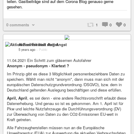
teilen. Gastbeiträge sind auf dem Corona Blog genauso gerne
gesehen.
0 comments
1
0
0
Aktion Freiheit statt Angst
5 years ago
–
Public
11.04.2021 Ein Schritt zum gläsernen Autofahrer
Anonym - pseudonym - Klartext ?
Im Prinzip gibt es diese 3 Möglichkeit personenbeziehbare Daten zu
speichern. Wählt man nicht "anonym", dann muss man sich mit der
europäischen Datenschutzgrundverordnung /DSGVO), bzw. dem in
Deutschland geltenden Auslegung beschäftigen und diese erfüllen.
April, April
, es sei denn - eine andere Rechtsvorschrift erlaubt diese
Datenerhebung. Und genau so ist es gekommen. Am 1. April ist für
Pkw und leichte Nutzfahrzeuge die Durchführungsverordnung (DV)
zur Überwachung von Daten zu den CO2-Emissionen EU-weit in
Kraft getreten.
Alle Fahrzeugherstellen müssen nun an die Europäische
Umweltagentur (EUA) zur Auswertung die aktuellen Verbrauchsdaten