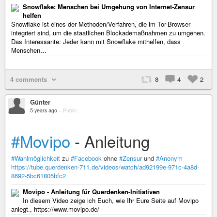
Snowflake: Menschen bei Umgehung von Internet-Zensur
helfen
Snowflake ist eines der Methoden/Verfahren, die im Tor-Browser
integriert sind, um die staatlichen Blockademaßnahmen zu umgehen.
Das Interessante: Jeder kann mit Snowflake mithelfen, dass
Menschen…
4 comments
8
4
2
Günter
5 years ago
–
Public
#Movipo
- Anleitung
#Wahlmöglichkeit
zu
#Facebook
ohne
#Zensur
und
#Anonym
https://tube.querdenken-711.de/videos/watch/ad92199e-971c-4a8d-
8692-5bc61805bfc2
Movipo - Anleitung für Querdenken-Initiativen
In diesem Video zeige ich Euch, wie Ihr Eure Seite auf Movipo
anlegt., https://www.movipo.de/