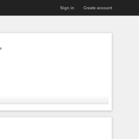
Sign in
Create account
e
ment Phoenix Studio Prod vous accompagne dans sa