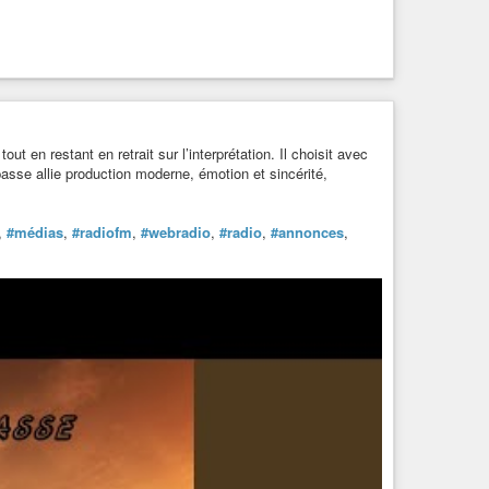
@newsartist.fr
t en restant en retrait sur l’interprétation. Il choisit avec
asse allie production moderne, émotion et sincérité,
,
#médias
,
#radiofm
,
#webradio
,
#radio
,
#annonces
,