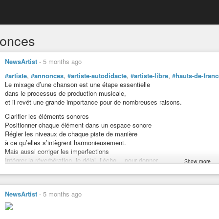
onces
NewsArtist
-
5 months ago
#artiste
,
#annonces
,
#artiste-autodidacte
,
#artiste-libre
,
#hauts-de-franc
Le mixage d’une chanson est une étape essentielle
dans le processus de production musicale,
et il revêt une grande importance pour de nombreuses raisons.
Clarifier les éléments sonores
Positionner chaque élément dans un espace sonore
Régler les niveaux de chaque piste de manière
à ce qu’elles s’intègrent harmonieusement.
Mais aussi corriger les imperfections
Intégrer la réverbération, le délai, l’écho… pour donner
Show more
de la profondeur et du caractére à la chanson.
Contrôler la plage dynamique de la chanson afin d’éviter la distorsion
tout en préservant la qualité sonore.
NewsArtist
-
5 months ago
Le mixage permet également d’exprimer la création artistique
en mettant en valeur des éléments spécifiques.
Pour tous vos projets musicaux, News Artist’ et son studio d’enregistre