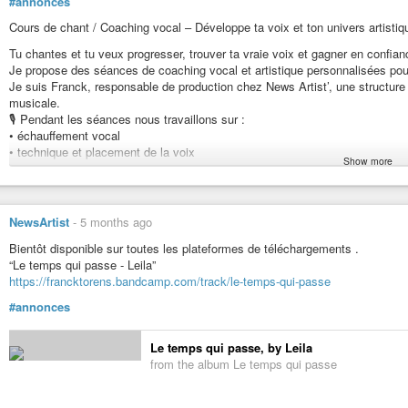
#annonces
Cours de chant / Coaching vocal – Développe ta voix et ton univers artistiq
Tu chantes et tu veux progresser, trouver ta vraie voix et gagner en confian
Je propose des séances de coaching vocal et artistique personnalisées pou
Je suis Franck, responsable de production chez News Artist’, une structur
musicale.
🎙 Pendant les séances nous travaillons sur :
• échauffement vocal
• technique et placement de la voix
Show more
• respiration et puissance vocale
• interprétation et émotion
• confiance en soi
• développement de ton univers artistique
NewsArtist
-
5 months ago
Mon objectif : t’aider à révéler ta voix et ton identité artistique.
Bientôt disponible sur toutes les plateformes de téléchargements .
✔ Tous niveaux acceptés
“Le temps qui passe - Leila”
✔ Coaching personnalisé
https://francktorens.bandcamp.com/track/le-temps-qui-passe
✔ Artistes, chanteurs, auteurs, compositeurs
#annonces
💬 Premier échange offert pour parler de ton projet artistique.
N’hésite pas à me contacter pour plus d’informations ou réserver une séanc
Le temps qui passe, by Leila
from the album Le temps qui passe