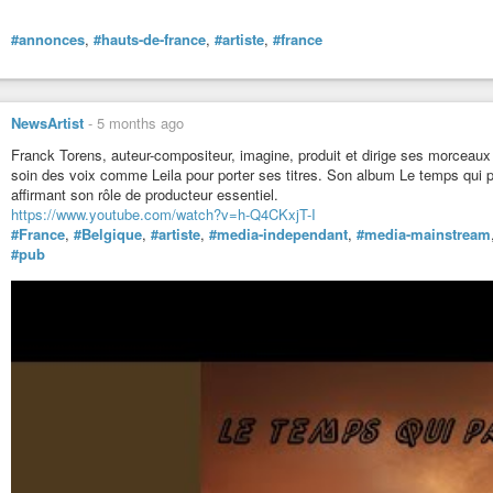
réalisation, jusqu’à sa promotion.
Contactez nous par mail à
newsartist@newsartist.fr
ou
phoenix.studio.prod
#annonces
,
#hauts-de-france
,
#artiste
,
#france
https://www.youtube.com/watch?v=99UL3H2uahw
NewsArtist
-
5 months ago
Franck Torens, auteur-compositeur, imagine, produit et dirige ses morceaux tou
soin des voix comme Leila pour porter ses titres. Son album Le temps qui p
affirmant son rôle de producteur essentiel.
https://www.youtube.com/watch?v=h-Q4CKxjT-I
#France
,
#Belgique
,
#artiste
,
#media-independant
,
#media-mainstream
#pub
Parlons Mixage
News Artist'
-
YouTube