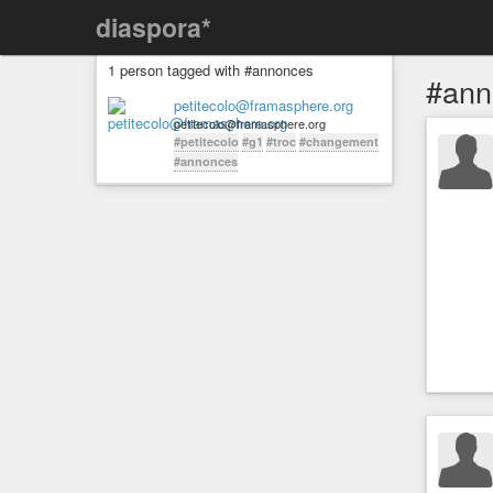
diaspora*
1 person tagged with #annonces
#ann
petitecolo@framasphere.org
petitecolo@framasphere.org
#petitecolo
#g1
#troc
#changement
#annonces