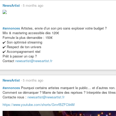
NewsArtist
-
5 months ago
#annonces
Artistes, envie d’un son pro sans exploser votre budget ?
Mix & mastering accessible dès 120€
Formule la plus demandée : 150€
✔️ Son optimisé streaming
✔️ Respect de ton univers
✔️ Accompagnement réel
Prêt à passer un cap ?
Contact
newsartist@newsartist.fr
NewsArtist
-
5 months ago
#annonces
Pourquoi certains artistes marquent le public… et d’autres non.
Comment se démarquer ? Marre de faire des reprises ? Interprète des titres pr
Contacte nous :
newsartist@newsartist.fr
https://www.youtube.com/shorts/GmrfBZFC94M