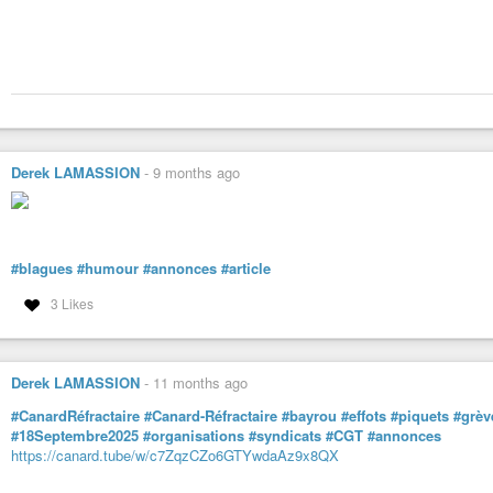
Derek LAMASSION
-
9 months ago
#blagues
#humour
#annonces
#article
3 Likes
Derek LAMASSION
-
11 months ago
#CanardRéfractaire
#Canard-Réfractaire
#bayrou
#effots
#piquets
#grèv
#18Septembre2025
#organisations
#syndicats
#CGT
#annonces
https://canard.tube/w/c7ZqzCZo6GTYwdaAz9x8QX