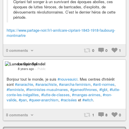
Cipriani fait songer à un survivant des époques abolies, ces
époques de luttes féroces, de barricades, d’exploits, de
dévouements révolutionnaires. C’est le dernier héros de cette
période.
https://www.partage-noir.fr/i-amilcare-cipriani-1843-1918-faubourg-
montmartre
0 comments
0
0
1
Luneor Spindel
8 years ago
–
Public
Bonjour tout le monde, je suis
#nouveauici
. Mes centres d'intérêt
sont
#anarachie
,
#anarachiste
,
#anarcha-feminism
,
#anti-normes
,
#feministe
,
#feministes-musulmanes
,
#gameofthrones
,
#lgbt
,
#lutte-
conte-les-inégalites
,
#lutte-de-classes
,
#mangas-animes
,
#non-
valide
,
#pan
,
#queer-anarchism
,
#racisées
et
#witch
.
8 comments
1
8
0