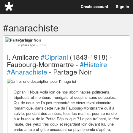
Create account
Sign in
#anarachiste
Partage Noir
6 years ago
–
Public
I. Amilcare
#Cipriani
(1843-1918) -
Faubourg-Montmartre -
#Histoire
#Anarachiste
- Partage Noir
Cipriani ! Nous voilà loin de nos abominables politiciens,
tripoteurs et menteurs, renégats et coquins sans scrupules.
Qui de nous ne l’a pas rencontré ce vieux révolutionnaire
romantique, dans cette rue du Faubourg-Montmartre qu’il a
suivie, pendant des années, tous les matins, pour se rendre
aux bureaux de la Petite République ? Le pas traînant, la tête
haute, des yeux très doux et regardant loin devant lui, une
barbe ample et grise encadrant sa physionomie d’apôtre,