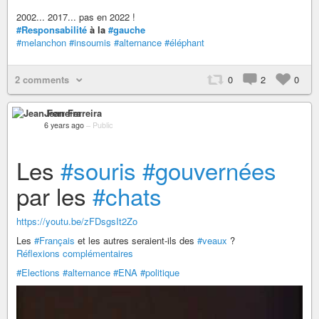
2002... 2017... pas en 2022 !
#Responsabilité
à la
#gauche
#melanchon
#insoumis
#alternance
#éléphant
2 comments
0
2
0
Jean Ferreira
6 years ago
–
Public
Les
#souris
#gouvernées
par les
#chats
https://youtu.be/zFDsgsIt2Zo
Les
#Français
et les autres seraient-ils des
#veaux
?
Réflexions complémentaires
#Elections
#alternance
#ENA
#politique