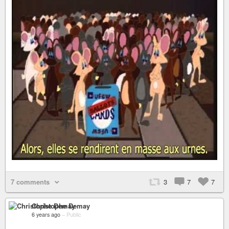
7 comments
3
7
7
Christophe Demay
6 years ago
–
Public