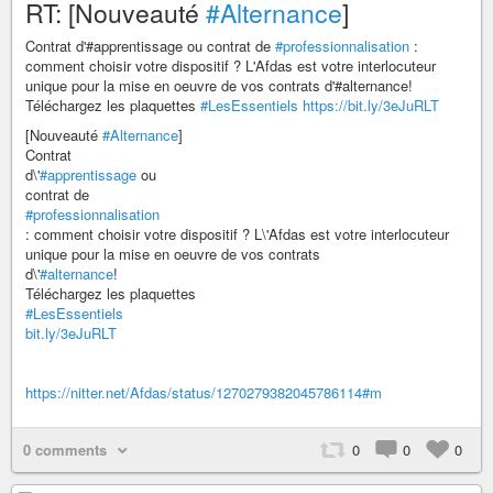
RT: [Nouveauté
#Alternance
]
Contrat d'#apprentissage ou contrat de
#professionnalisation
:
comment choisir votre dispositif ? L'Afdas est votre interlocuteur
unique pour la mise en oeuvre de vos contrats d'#alternance!
Téléchargez les plaquettes
#LesEssentiels
https://bit.ly/3eJuRLT
[Nouveauté
#Alternance
]
Contrat
d\'
#apprentissage
ou
contrat de
#professionnalisation
: comment choisir votre dispositif ? L\'Afdas est votre interlocuteur
unique pour la mise en oeuvre de vos contrats
d\'
#alternance
!
Téléchargez les plaquettes
#LesEssentiels
bit.ly/3eJuRLT
https://nitter.net/Afdas/status/1270279382045786114#m
0 comments
0
0
0