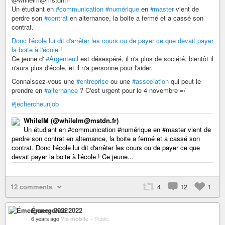
Un étudiant en
#communication
#numérique
en
#master
vient de
perdre son
#contrat
en alternance, la boite a fermé et a cassé son
contrat.
Donc l'école lui dit d'arrêter les cours ou de payer ce que devait payer
la boite à l'école !
Ce jeune d'
#Argenteuil
est désespéré, il n'a plus de société, bientôt il
n'aura plus d'école, et il n'a personne pour l'aider.
Connaissez-vous une
#entreprise
ou une
#association
qui peut le
prendre en
#alternance
? C'est urgent pour le 4 novembre =/
#jechercheunjob
WhilelM (@whilelm@mstdn.fr)
Un étudiant en #communication #numérique en #master vient de
perdre son contrat en alternance, la boite a fermé et a cassé son
contrat. Donc l'école lui dit d'arrêter les cours ou de payer ce que
devait payer la boite à l'école ! Ce jeune...
12 comments
4
12
1
Émergence 2022
6 years ago
Via mobile
–
Public