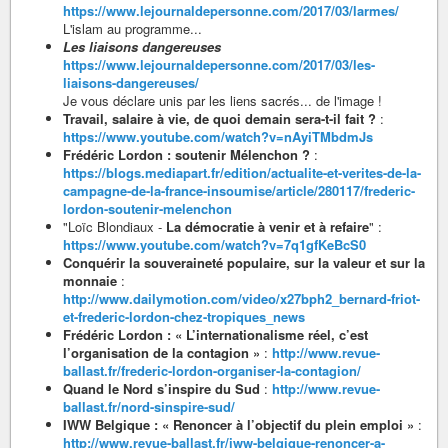
https://www.lejournaldepersonne.com/2017/03/larmes/
L'islam au programme...
Les liaisons dangereuses
https://www.lejournaldepersonne.com/2017/03/les-
liaisons-dangereuses/
Je vous déclare unis par les liens sacrés... de l'image !
Travail, salaire à vie, de quoi demain sera-t-il fait ?
:
https://www.youtube.com/watch?v=nAyiTMbdmJs
Frédéric Lordon : soutenir Mélenchon ?
:
https://blogs.mediapart.fr/edition/actualite-et-verites-de-la-
campagne-de-la-france-insoumise/article/280117/frederic-
lordon-soutenir-melenchon
"Loïc Blondiaux -
La démocratie à venir et à refaire
" :
https://www.youtube.com/watch?v=7q1gfKeBcS0
Conquérir la souveraineté populaire, sur la valeur et sur la
monnaie
:
http://www.dailymotion.com/video/x27bph2_bernard-friot-
et-frederic-lordon-chez-tropiques_news
Frédéric Lordon : « L’internationalisme réel, c’est
l’organisation de la contagion »
:
http://www.revue-
ballast.fr/frederic-lordon-organiser-la-contagion/
Quand le Nord s’inspire du Sud
:
http://www.revue-
ballast.fr/nord-sinspire-sud/
IWW Belgique : « Renoncer à l’objectif du plein emploi »
:
http://www.revue-ballast.fr/iww-belgique-renoncer-a-