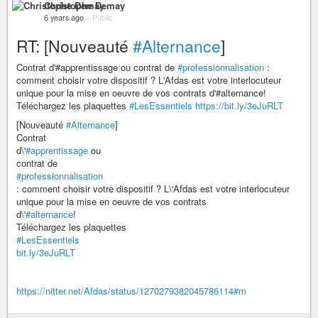
Christophe Demay
6 years ago
–
Public
RT: [Nouveauté
#Alternance
]
Contrat d'#apprentissage ou contrat de
#professionnalisation
:
comment choisir votre dispositif ? L'Afdas est votre interlocuteur
unique pour la mise en oeuvre de vos contrats d'#alternance!
Téléchargez les plaquettes
#LesEssentiels
https://bit.ly/3eJuRLT
[Nouveauté
#Alternance
]
Contrat
d\'
#apprentissage
ou
contrat de
#professionnalisation
: comment choisir votre dispositif ? L\'Afdas est votre interlocuteur
unique pour la mise en oeuvre de vos contrats
d\'
#alternance
!
Téléchargez les plaquettes
#LesEssentiels
bit.ly/3eJuRLT
https://nitter.net/Afdas/status/1270279382045786114#m