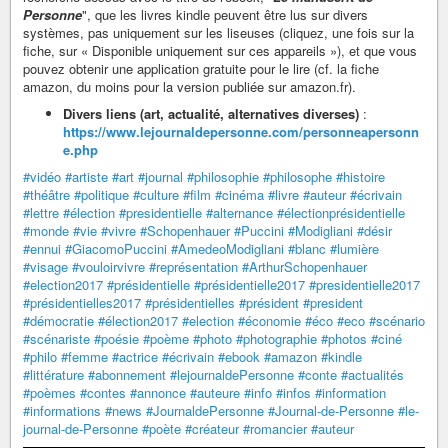
Personne
", que les livres kindle peuvent être lus sur divers
systèmes, pas uniquement sur les liseuses (cliquez, une fois sur la
fiche, sur « Disponible uniquement sur ces appareils »), et que vous
pouvez obtenir une application gratuite pour le lire (cf. la fiche
amazon, du moins pour la version publiée sur amazon.fr).
Divers liens (art, actualité, alternatives diverses)
:
https://www.lejournaldepersonne.com/personneapersonn
e.php
#vidéo
#artiste
#art
#journal
#philosophie
#philosophe
#histoire
#théâtre
#politique
#culture
#film
#cinéma
#livre
#auteur
#écrivain
#lettre
#élection
#presidentielle
#alternance
#électionprésidentielle
#monde
#vie
#vivre
#Schopenhauer
#Puccini
#Modigliani
#désir
#ennui
#GiacomoPuccini
#AmedeoModigliani
#blanc
#lumière
#visage
#vouloirvivre
#représentation
#ArthurSchopenhauer
#election2017
#présidentielle
#présidentielle2017
#presidentielle2017
#présidentielles2017
#présidentielles
#président
#president
#démocratie
#élection2017
#election
#économie
#éco
#eco
#scénario
#scénariste
#poésie
#poème
#photo
#photographie
#photos
#ciné
#philo
#femme
#actrice
#écrivain
#ebook
#amazon
#kindle
#littérature
#abonnement
#lejournaldePersonne
#conte
#actualités
#poèmes
#contes
#annonce
#auteure
#info
#infos
#information
#informations
#news
#JournaldePersonne
#Journal-de-Personne
#le-
journal-de-Personne
#poète
#créateur
#romancier
#auteur