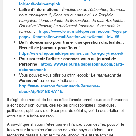
lobjectif-plein-emploi/
Lettre d'informations
:
Émeline ou de l’éducation, Sommes-
nous intelligents ?, Sans sel et sans ciel, La Tragédie
Française, Libres enfants de Mélenchon, Je suis Abstention,
Donald et Vladimir, La médiocrité française, Ainsi parla la
femme…
:
https://www.lejournaldepersonne.com/?wysija-
page=1&controller=email&action=view&email_id=195
De l'info-scénario pour traiter une question d'actualité...
Recueil de journaux pour Tous !
https://www.lejournaldepersonne.com/category/recueil/
Pour soutenir l'artiste : abonnez-vous au journal de
Personne
:
https://www.lejournaldepersonne.com/carte-
dabonnement/
Vous pouvez vous offrir ou offrir l'ebook "
Le manuscrit de
Personne
" au format kindle sur :
http://www.amazon.fr/manuscrit-Personne-
ebook/dp/B01BDRA116/
Il s'agit d'un recueil de textes sélectionnés parmi ceux que Personne
a écrit pour son journal, des textes philosophiques, poétiques,
politiques, spirituels etc. Pour plus de détails, voir la description et
extrait sur la fiche amazon.
À savoir que si vous n'êtes pas en France, vous devriez pouvoir le
trouver sur la version d'amazon de votre pays en faisant une
recherche dessus avec le titre de l'ebook, "
Le manuscrit de