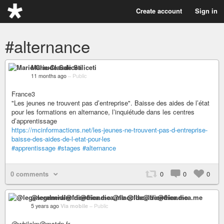
Create account
Sign in
#alternance
Marie-Claude Saliceti
11 months ago
–
Public
France3
"Les jeunes ne trouvent pas d’entreprise". Baisse des aides de l’état
pour les formations en alternance, l’inquiétude dans les centres
d’apprentissage
https://mcinformactions.net/les-jeunes-ne-trouvent-pas-d-entreprise-
baisse-des-aides-de-l-etat-pour-les
#apprentissage
#stages
#alternance
0 comments
0
0
0
@legeneralmidi@friendica.me @flaccide@friendica.me
5 years ago
Via mobile
–
Public
@whilelm@mstdn.fr