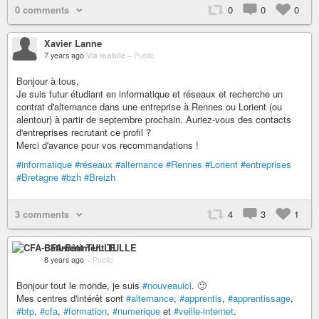
0 comments
0
0
0
Xavier Lanne
7 years ago
Via mobile
–
Public
Bonjour à tous,
Je suis futur étudiant en informatique et réseaux et recherche un
contrat d'alternance dans une entreprise à Rennes ou Lorient (ou
alentour) à partir de septembre prochain. Auriez-vous des contacts
d'entreprises recrutant ce profil ?
Merci d'avance pour vos recommandations !
#informatique
#réseaux
#alternance
#Rennes
#Lorient
#entreprises
#Bretagne
#bzh
#Breizh
3 comments
4
3
1
CFA-Bâtiment TULLE
8 years ago
–
Public
Bonjour tout le monde, je suis
#nouveauici
. 🙂
Mes centres d'intérêt sont
#alternance
,
#apprentis
,
#apprentissage
,
#btp
,
#cfa
,
#formation
,
#numerique
et
#veille-internet
.