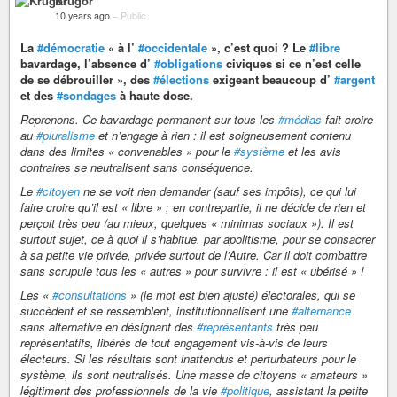
Krugor
10 years ago
–
Public
La
#démocratie
« à l’
#occidentale
», c’est quoi ? Le
#libre
bavardage, l’absence d’
#obligations
civiques si ce n’est celle
de se débrouiller », des
#élections
exigeant beaucoup d’
#argent
et des
#sondages
à haute dose.
Reprenons. Ce bavardage permanent sur tous les
#médias
fait croire
au
#pluralisme
et n’engage à rien : il est soigneusement contenu
dans des limites « convenables » pour le
#système
et les avis
contraires se neutralisent sans conséquence.
Le
#citoyen
ne se voit rien demander (sauf ses impôts), ce qui lui
faire croire qu’il est « libre » ; en contrepartie, il ne décide de rien et
perçoit très peu (au mieux, quelques « minimas sociaux »). Il est
surtout sujet, ce à quoi il s’habitue, par apolitisme, pour se consacrer
à sa petite vie privée, privée surtout de l’Autre. Car il doit combattre
sans scrupule tous les « autres » pour survivre : il est « ubérisé » !
Les «
#consultations
» (le mot est bien ajusté) électorales, qui se
succèdent et se ressemblent, institutionnalisent une
#alternance
sans alternative en désignant des
#représentants
très peu
représentatifs, libérés de tout engagement vis-à-vis de leurs
électeurs. Si les résultats sont inattendus et perturbateurs pour le
système, ils sont neutralisés. Une masse de citoyens « amateurs »
légitiment des professionnels de la vie
#politique
, assistant la petite