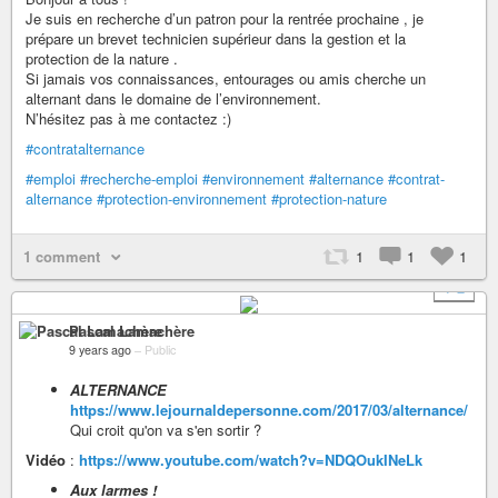
Je suis en recherche d’un patron pour la rentrée prochaine , je
prépare un brevet technicien supérieur dans la gestion et la
protection de la nature .
Si jamais vos connaissances, entourages ou amis cherche un
alternant dans le domaine de l’environnement.
N’hésitez pas à me contactez :)
#contratalternance
#emploi
#recherche-emploi
#environnement
#alternance
#contrat-
alternance
#protection-environnement
#protection-nature
1 comment
1
1
1
+ 2
Pascal Lamachère
9 years ago
–
Public
ALTERNANCE
https://www.lejournaldepersonne.com/2017/03/alternance/
Qui croit qu'on va s'en sortir ?
Vidéo
:
https://www.youtube.com/watch?v=NDQOukINeLk
Aux larmes !