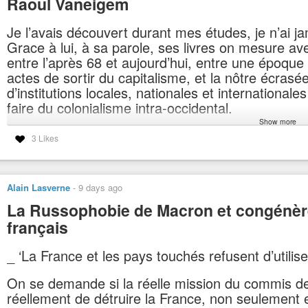
Raoul Vaneigem
Je l’avais découvert durant mes études, je n’ai ja
Grace à lui, à sa parole, ses livres on mesure av
entre l’après 68 et aujourd’hui, entre une époque 
actes de sortir du capitalisme, et la nôtre écrasée
d’institutions locales, nationales et internationale
faire du colonialisme intra-occidental.
Show more
#actu
#vaneigem
#colonialismeinterieur
#presentetouffé
#imperialisme
3 Likes
#financefasciste
https://contre-attaque.net/2026/07/30/raoul-vaneigem-hommage-a-un-irreduc
Alain Lasverne
-
9 days ago
Raoul Vaneigem : hommage à un irréductible amoureux de la vie
Le penseur et militant Raoul Vaneigem nous quitte comme il a vécu : deb
La Russophobie de Macron et congénère
français
_ ‘La France et les pays touchés refusent d’utilise
On se demande si la réelle mission du commis de
réellement de détruire la France, non seulement e