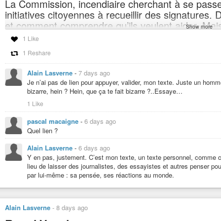
La Commission, incendiaire cherchant à se passe
initiatives citoyennes à recueillir des signatures.
et comment comprendre qu’ils veulent aider. Mais 
Show more
Évidemment quand on veut, en réalité, aider le c
1 Like
gueule et à obéir avec l’assentiment des potiche
1 Reshare
autres naz’ bancaires, ce serait un comble que d
concrètement, aider à démolir les saloperies qu’
Alain Lasverne
-
7 days ago
suppression de moyens, de droits et d’acquis.
Je n’ai pas de lien pour appuyer, valider, mon texte. Juste un homm
bizarre, hein ? Hein, que ça te fait bizarre ?..Essaye…
#commissioneuropeenne
#ue
#bailloneuropeen
#actu
#macron
#LaHy
1 Like
pascal macaigne
-
6 days ago
Quel lien ?
Alain Lasverne
-
6 days ago
Y en pas, justement. C’est mon texte, un texte personnel, comme ce
lieu de laisser des journalistes, des essayistes et autres penser pou
par lui-même : sa pensée, ses réactions au monde.
Alain Lasverne
-
8 days ago