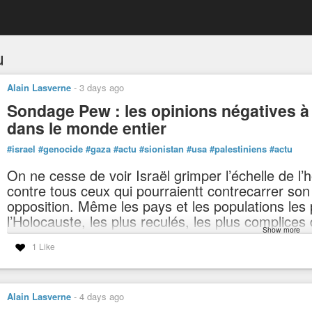
u
Alain Lasverne
-
3 days ago
Sondage Pew : les opinions négatives à 
dans le monde entier
#israel
#genocide
#gaza
#actu
#sionistan
#usa
#palestiniens
#actu
On ne cesse de voir Israël grimper l’échelle de l
contre tous ceux qui pourraientt contrecarrer son 
opposition. Même les pays et les populations les 
l’Holocauste, les plus reculés, les plus complices d
Show more
éprouver une profonde répulsion pour cette babar
1 Like
https://allisraelnews.com/fr/sondage-pew-les-opinions-negatives-a-legard-di
confiance-envers-netanyahou-diminue
Alain Lasverne
-
4 days ago
Sondage Pew : les opinions négatives à l'égard d'Israël augmenten