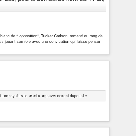
régime génocidaire de son gardien du
 une violente réponse de l’Iran,
blanc de “l’opposition”, Tucker Carlson, ramené au rang de
is jouant son rôle avec une convication qui laisse penser
va sans doute pondre devant une
niqué où il déplorera la violence de la
timesciviles
#cgri