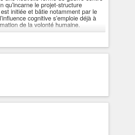
in qu’incarne le projet-structure
est initiée et bâtie notamment par le
’influence cognitive s’emploie déjà à
ormation de la volonté humaine.
échelle mondiale des recherches
n de la perception et de la formation de
rception de chaque individu, ce qu’il
peut le contrôler…
P. Baab
: ‘Dans le
it nous ne voulons pas changer la
esclavage.
rrecognitive
#usa
#transhumanisme
#nazisme2
.0