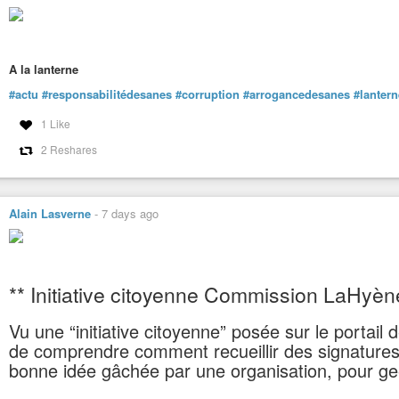
A la lanterne
#actu
#responsabilitédesanes
#corruption
#arrogancedesanes
#lanter
Trump ordonne une attaque MASSIVE sur Téhéran,
Danny Haiphong Français
-
YouTube
1 Like
2 Reshares
Alain Lasverne
-
7 days ago
** Initiative citoyenne Commission LaHyèn
Vu une “initiative citoyenne” posée sur le port
de comprendre comment recueillir des signatures s
bonne idée gâchée par une organisation, pour gee