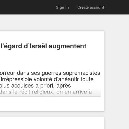
Sign in
Create account
l’égard d’Israël augmentent
’horreur dans ses guerres supremacistes
irrépressible volonté d’anéantir toute
plus acquises a priori, après
ans le récit religieux, on en arrive à
ie sans limites.
srael-augmentent-dans-le-monde-entier-tandis-que-la-
t dans le monde entier, tandis que la confiance envers