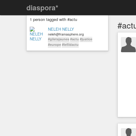
diaspora*
1 person tagged with #actu
#act
NELEH NELLY
neleh@framasphere.org
#giletsjaunes
#actu
#justice
#europe
#lefildactu