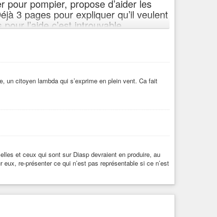
r pour pompier, propose d’aider les
 Déjà 3 pages pour expliquer qu’il veulent
pour l’aide c’est introuvable.
itoyen jeune ou vieux à fermer sa
s de Rothschild, Blackrock, Vanguard et
e réellement, efficacement et
on engendre jour après en termes de
e, un citoyen lambda qui s’exprime en plein vent. Ca fait
ene
#reseauxsociaux
#reseauprison
lles et ceux qui sont sur Diasp devraient en produire, au
r eux, re-présenter ce qui n’est pas représentable si ce n’est