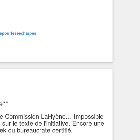
nepourleseecharpes
 les troupes américaines FUient | Ben Norton
e**
ail de Commission LaHyène… Impossible
ur le texte de l’initiative. Encore une
k ou bureaucrate certifié.