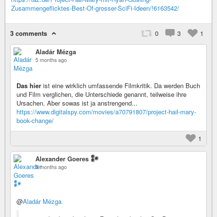
Zusammengeflicktes-Best-Of-grosser-SciFi-Ideen/!6163542/
3 comments
0
3
1
Aladár Mézga
5 months ago
Das hier
ist eine wirklich umfassende Filmkritik. Da werden Buch
und Film verglichen, die Unterschiede genannt, teilweise ihre
Ursachen. Aber sowas ist ja anstrengend...
https://www.digitalspy.com/movies/a70791807/project-hail-mary-
book-change/
1
Alexander Goeres 𒀯
5 months ago
@
Aladár Mézga