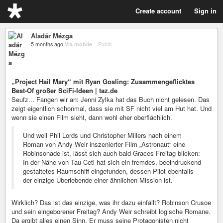
Create account
Sign in
Aladár Mézga
5 months ago
Via mobile
–
Public
„Project Hail Mary“ mit Ryan Gosling: Zusammengeflicktes
Best-Of großer SciFi-Ideen | taz.de
Seufz... Fangen wir an: Jenni Zylka hat das Buch nicht gelesen. Das
zeigt eigentlich schonmal, dass sie mit SF nicht viel am Hut hat. Und
wenn sie einen Film sieht, dann wohl eher oberflächlich.
Und weil Phil Lords und Christopher Millers nach einem
Roman von Andy Weir inszenierter Film „Astronaut“ eine
Robinsonade ist, lässt sich auch bald Graces Freitag blicken:
In der Nähe von Tau Ceti hat sich ein fremdes, beeindruckend
gestaltetes Raumschiff eingefunden, dessen Pilot ebenfalls
der einzige Überlebende einer ähnlichen Mission ist.
Wirklich? Das ist das einzige, was ihr dazu einfällt? Robinson Crusoe
und sein eingeborener Freitag? Andy Weir schreibt logische Romane.
Da ergibt alles einen Sinn. Er muss seine Protagonisten nicht