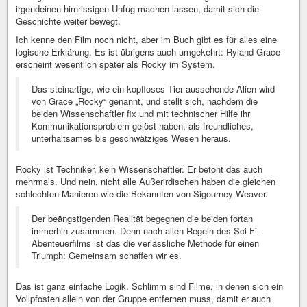
irgendeinen hirnrissigen Unfug machen lassen, damit sich die
Geschichte weiter bewegt.
Ich kenne den Film noch nicht, aber im Buch gibt es für alles eine
logische Erklärung. Es ist übrigens auch umgekehrt: Ryland Grace
erscheint wesentlich später als Rocky im System.
Das steinartige, wie ein kopfloses Tier aussehende Alien wird
von Grace „Rocky“ genannt, und stellt sich, nachdem die
beiden Wissenschaftler fix und mit technischer Hilfe ihr
Kommunikationsproblem gelöst haben, als freundliches,
unterhaltsames bis geschwätziges Wesen heraus.
Rocky ist Techniker, kein Wissenschaftler. Er betont das auch
mehrmals. Und nein, nicht alle Außerirdischen haben die gleichen
schlechten Manieren wie die Bekannten von Sigourney Weaver.
Der beängstigenden Realität begegnen die beiden fortan
immerhin zusammen. Denn nach allen Regeln des Sci-Fi-
Abenteuerfilms ist das die verlässliche Methode für einen
Triumph: Gemeinsam schaffen wir es.
Das ist ganz einfache Logik. Schlimm sind Filme, in denen sich ein
Vollpfosten allein von der Gruppe entfernen muss, damit er auch