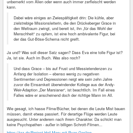
unbemerkt vom Alien oder wenn auch immer zerfleischt werden
kann.
Dabei wäre einiges an Zwiespältigkeit drin: Die kühle, aber
zielstrebige Missionsleiterin, die den Drückeberger Grace in
den Weltraum zwingt, und bereit ist, ihn „für das Wohl der
Menschheit“ zu opfern, ist eine hoch ambivalente Figur, bei
der das Gut-Böse-Schema nicht greift.
Ja und? Was soll dieser Satz sagen? Dass Eva eine tolle Figur ist?
Ja, ist sie. Auch im Buch. Was also noch?
Und dass Grace – bis auf Frust und Messietendenzen zu
Anfang der Isolation – ebenso wenig zu negativen
Sentimenten und Depressionen neigt wie sein zehn Jahre
zuvor die Einsamkeit überwindender Kollege aus der Andy-
Weir-Adaption „Der Marsianer“, ist beachtlich. Im Fall eines
Falles wäre er anscheinend doch der richtige Mann im All.
Wie gesagt, ich hasse Filme/Bücher, bei denen die Leute Mist bauen
müssen, damit etwas passiert. Für derartige Flüge werden Leute
ausgesucht. Unter anderem nach ihrem Charakter. Da schickt man
keine Psychopathen - außer in billigen Schrott-Filmen...
https://taz.de/Project-Hail-Mary-mit-Ryan-Gosling-