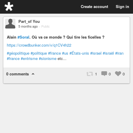
Create account
Sign in
Part_of You
5 months ago
–
Public
Alain
#Soral
. Où va ce monde ? Qui tire les ficelles ?
https://crowdbunker.com/v/q1CV4h22
#géopolitique
#politique
#france
#us
#États-unis
#israel
#israël
#iran
#france
#entrisme
#sionisme
etc...
0 comments
1
0
0