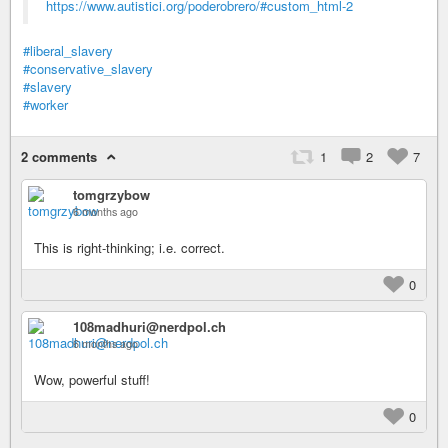
https://www.autistici.org/poderobrero/#custom_html-2
#liberal_slavery
#conservative_slavery
#slavery
#worker
2 comments
1
2
7
tomgrzybow
6 months ago
This is right-thinking; i.e. correct.
0
108madhuri@nerdpol.ch
6 months ago
Wow, powerful stuff!
0