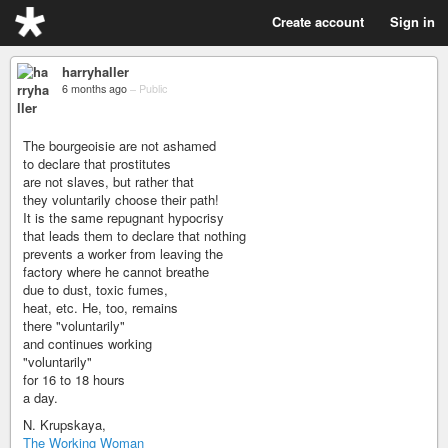
Create account
Sign in
harryhaller
6 months ago
–
Public
The bourgeoisie are not ashamed
to declare that prostitutes
are not slaves, but rather that
they voluntarily choose their path!
It is the same repugnant hypocrisy
that leads them to declare that nothing
prevents a worker from leaving the
factory where he cannot breathe
due to dust, toxic fumes,
heat, etc. He, too, remains
there "voluntarily"
and continues working
"voluntarily"
for 16 to 18 hours
a day.
N. Krupskaya,
The Working Woman