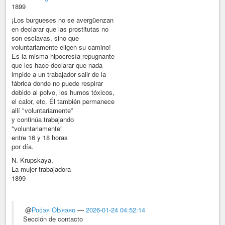
1899
¡Los burgueses no se avergüenzan
en declarar que las prostitutas no
son esclavas, sino que
voluntariamente eligen su camino!
Es la misma hipocresía repugnante
que les hace declarar que nada
impide a un trabajador salir de la
fábrica donde no puede respirar
debido al polvo, los humos tóxicos,
el calor, etc. Él también permanece
allí "voluntariamente”
y continúa trabajando
"voluntariamente”
entre 16 y 18 horas
por día.
N. Krupskaya,
La mujer trabajadora
1899
@
Роძэя ΟЬяэяо
—
2026-01-24 04:52:14
Sección de contacto