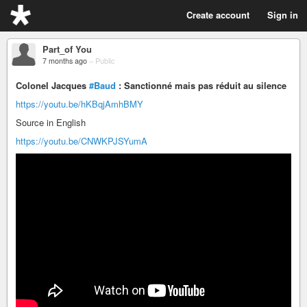
Create account
Sign in
Part_of You
7 months ago
–
Public
Colonel Jacques
#Baud
: Sanctionné mais pas réduit au silence
https://youtu.be/hKBqjAmhBMY
Source in English
https://youtu.be/CNWKPJSYumA