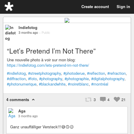
Create account
Sign in
Indiefotog
3 months ago
–
Public
“Let’s Pretend I’m Not There”
Une nouvelle photo à voir sur mon blog:
https://indiefotog.com/lets-pretend-im-not-there/
#indiefotog
,
#streetphotography
,
#photoderue
,
#reflection
,
#refraction
,
#diffraction
,
#foto
,
#photography
,
#photographie
,
#digitalphotography
,
#photonumerique
,
#blackandwhite
,
#noiretblanc
,
#montréal
4 comments
3
4
21
Aga
3 months ago
Ganz unauffälliger Versteck!!!😅🙃😉