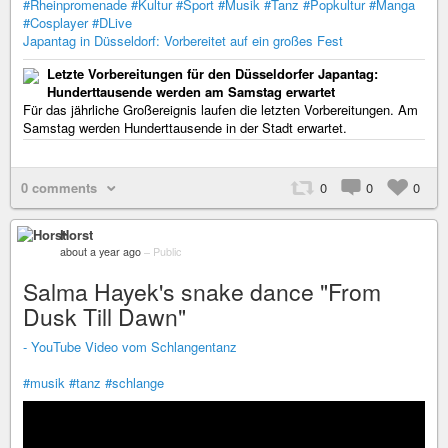
#Rheinpromenade
#Kultur
#Sport
#Musik
#Tanz
#Popkultur
#Manga
#Cosplayer
#DLive
Japantag in Düsseldorf: Vorbereitet auf ein großes Fest
Letzte Vorbereitungen für den Düsseldorfer Japantag:
Hunderttausende werden am Samstag erwartet
Für das jährliche Großereignis laufen die letzten Vorbereitungen. Am
Samstag werden Hunderttausende in der Stadt erwartet.
0 comments
0
0
0
Horst
about a year ago
–
Public
Salma Hayek's snake dance "From
Dusk Till Dawn"
- YouTube Video vom Schlangentanz
#musik
#tanz
#schlange