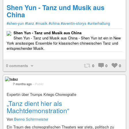
Shen Yun - Tanz und Musik aus
China
#shen-yun
#tanz
#musik
#china
#aventin-storys
#unterhaltung
Shen Yun - Tanz und Musik aus China
Shen Yun - Tanz und Musik aus China - Shen Yun ist ein in New
York ansässiges Ensemble für klassischen chinesischen Tanz und
entsprechender Musik.
0 comments
0
0
0
taz
7 months ago
–
Public
Expertin über Trumps Kriegs-Choreografie
„Tanz dient hier als
Machtdemonstration“
Von
Benno Schirrmeister
Ein Traum des choreografischen Theaters war stets, politisch zu