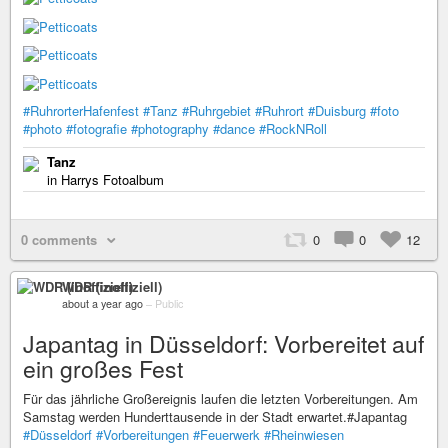
#RuhrorterHafenfest
#Tanz
#Ruhrgebiet
#Ruhrort
#Duisburg
#foto
#photo
#fotografie
#photography
#dance
#RockNRoll
Tanz
in Harrys Fotoalbum
0 comments
0
0
12
WDR (inoffiziell)
about a year ago
–
Public
Japantag in Düsseldorf: Vorbereitet auf
ein großes Fest
Für das jährliche Großereignis laufen die letzten Vorbereitungen. Am
Samstag werden Hunderttausende in der Stadt erwartet.#Japantag
#Düsseldorf
#Vorbereitungen
#Feuerwerk
#Rheinwiesen