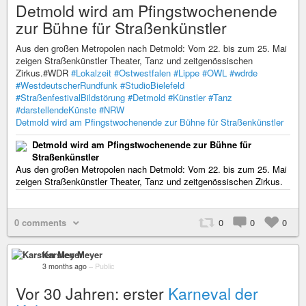
Detmold wird am Pfingstwochenende
zur Bühne für Straßenkünstler
Aus den großen Metropolen nach Detmold: Vom 22. bis zum 25. Mai
zeigen Straßenkünstler Theater, Tanz und zeitgenössischen
Zirkus.#WDR
#Lokalzeit
#Ostwestfalen
#Lippe
#OWL
#wdrde
#WestdeutscherRundfunk
#StudioBielefeld
#StraßenfestivalBildstörung
#Detmold
#Künstler
#Tanz
#darstellendeKünste
#NRW
Detmold wird am Pfingstwochenende zur Bühne für Straßenkünstler
Detmold wird am Pfingstwochenende zur Bühne für
Straßenkünstler
Aus den großen Metropolen nach Detmold: Vom 22. bis zum 25. Mai
zeigen Straßenkünstler Theater, Tanz und zeitgenössischen Zirkus.
0 comments
0
0
0
Karsten Meyer
3 months ago
–
Public
Vor 30 Jahren: erster
Karneval der