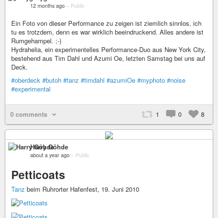
12 months ago
–
Public
Ein Foto von dieser Performance zu zeigen ist ziemlich sinnlos, ich
tu es trotzdem, denn es war wirklich beeindruckend. Alles andere ist
Rumgehampel. ;-)
Hydrahelia, ein experimentelles Performance-Duo aus New York City,
bestehend aus Tim Dahl und Azumi Oe, letzten Samstag bei uns auf
Deck.
#oberdeck
#butoh
#tanz
#timdahl
#azumiOe
#myphoto
#noise
#experimental
0 comments
1
0
8
Harry Göhde
about a year ago
–
Public
Petticoats
Tanz
beim Ruhrorter Hafenfest, 19. Juni 2010