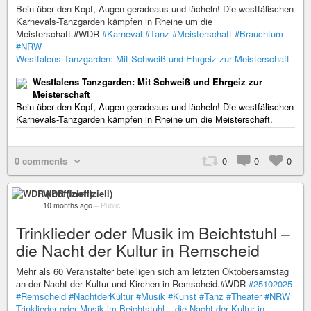
Bein über den Kopf, Augen geradeaus und lächeln! Die westfälischen
Karnevals-Tanzgarden kämpfen in Rheine um die
Meisterschaft.#WDR
#Karneval
#Tanz
#Meisterschaft
#Brauchtum
#NRW
Westfalens Tanzgarden: Mit Schweiß und Ehrgeiz zur Meisterschaft
Westfalens Tanzgarden: Mit Schweiß und Ehrgeiz zur
Meisterschaft
Bein über den Kopf, Augen geradeaus und lächeln! Die westfälischen
Karnevals-Tanzgarden kämpfen in Rheine um die Meisterschaft.
0 comments
0
0
0
WDR (inoffiziell)
10 months ago
–
Public
Trinklieder oder Musik im Beichtstuhl –
die Nacht der Kultur in Remscheid
Mehr als 60 Veranstalter beteiligen sich am letzten Oktobersamstag
an der Nacht der Kultur und Kirchen in Remscheid.#WDR
#25102025
#Remscheid
#NachtderKultur
#Musik
#Kunst
#Tanz
#Theater
#NRW
Trinklieder oder Musik im Beichtstuhl – die Nacht der Kultur in