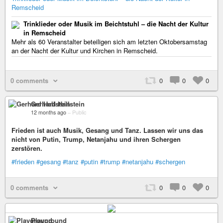
Remscheid
Trinklieder oder Musik im Beichtstuhl – die Nacht der Kultur
in Remscheid
Mehr als 60 Veranstalter beteiligen sich am letzten Oktobersamstag
an der Nacht der Kultur und Kirchen in Remscheid.
0 comments
0
0
0
Gerhard Hallstein
12 months ago
–
Public
Frieden ist auch Musik, Gesang und Tanz. Lassen wir uns das
nicht von Putin, Trump, Netanjahu und ihren Schergen
zerstören.
#frieden
#gesang
#tanz
#putin
#trump
#netanjahu
#schergen
0 comments
0
0
0
Playground