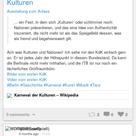
Kulturen
Ausstellung zum Anlass
... ein Fest, in dem sich „Kulturen“ oder schlimmer noch:
Nationen präsentieren, und das eine Idee von Authentizität
inszeniert, die nicht mehr ist als das Spiegelbild dessen, was
als fremd und begehrenswert gilt.
Ach was Kulturen und Nationen! Ich sehe mir den KdK einfach gern
an. Er ist jedes Jahr der Höhepunkt in diesem Bundesland. Da kann
die Berlinale nicht mehr mithalten, und die ITB ist nur noch ein
lächerliches Großraumbüro.
Bilder vom ersten KdK
Video vom ersten KdK
#Berlin
#Geschichte
#Karneval
#Kunst
#Musik
#Tanz
Karneval der Kulturen – Wikipedia
0 comments
2
0
2
WDR (inoffiziell)
3 months ago
–
Public