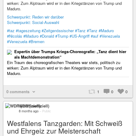
wirken: Zum Alptraum wird er in den Kriegstänzen von Trump und
Maduro.
Schwerpunkt: Reden wir darüber
Schwerpunkt: Social-Auswahl
#taz
#tageszeitung
#Zeitgenössischer
#Tanz
#Tanz
#Maduro
#Nicolás
#Maduro
#Donald
#Trump
#US-Angriff
#auf
#Venezuela
#Venezuela
#Bremen
Expertin über Trumps Kriegs-Choreografie: „Tanz dient hier
als Machtdemonstration“
Ein Traum des choreografischen Theaters war stets, politisch zu
wirken: Zum Alptraum wird er in den Kriegstänzen von Trump und
Maduro.
0 comments
1
0
0
WDR (inoffiziell)
8 months ago
–
Public
Westfalens Tanzgarden: Mit Schweiß
und Ehrgeiz zur Meisterschaft