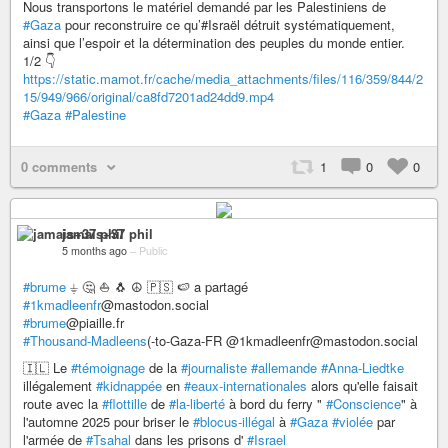
Nous transportons le matériel demandé par les Palestiniens de
#Gaza
pour reconstruire ce qu’#Israël détruit systématiquement,
ainsi que l’espoir et la détermination des peuples du monde entier.
1/2 👇
https://static.mamot.fr/cache/media_attachments/files/116/359/844/2
15/949/966/original/ca8fd7201ad24dd9.mp4
#Gaza
#Palestine
0 comments
1
0
0
jamais+37 phil
5 months ago
–
Public
#brume
⏚ 🤔 ⛵️ 🐧 ☮️ 🇵🇸 🍉 a partagé
#1kmadleenfr
@mastodon.social
#brume
@piaille.fr
#Thousand-Madleens
(-to-Gaza-FR @1kmadleenfr@mastodon.social
🇮🇱 Le
#témoignage
de la
#journaliste
#allemande
#Anna-Liedtke
illégalement
#kidnappée
en
#eaux-internationales
alors qu'elle faisait
route avec la
#flottille
de
#la-liberté
à bord du ferry "
#Conscience
" à
l'automne 2025 pour briser le
#blocus-illégal
à
#Gaza
#violée
par
l'armée de
#Tsahal
dans les prisons d'
#Israel