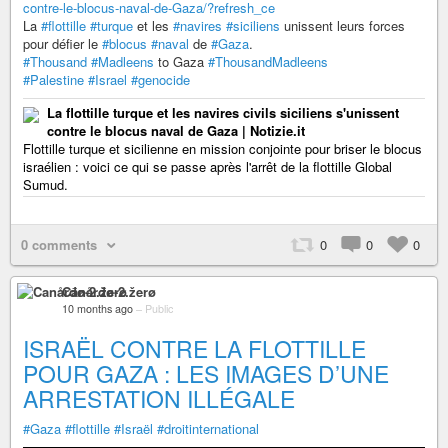
contre-le-blocus-naval-de-Gaza/?refresh_ce
La
#flottille
#turque
et les
#navires
#siciliens
unissent leurs forces
pour défier le
#blocus
#naval
de
#Gaza
.
#Thousand
#Madleens
to Gaza
#ThousandMadleens
#Palestine
#Israel
#genocide
La flottille turque et les navires civils siciliens s'unissent
contre le blocus naval de Gaza | Notizie.it
Flottille turque et sicilienne en mission conjointe pour briser le blocus
israélien : voici ce qui se passe après l'arrêt de la flottille Global
Sumud.
0 comments
0
0
0
Canårđø-2.žerø
10 months ago
–
Public
ISRAËL CONTRE LA FLOTTILLE
POUR GAZA : LES IMAGES D’UNE
ARRESTATION ILLÉGALE
#Gaza
#flottille
#Israël
#droitinternational