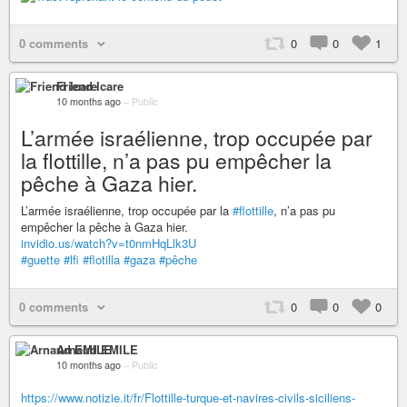
0 comments
0
0
1
Friend Icare
10 months ago
–
Public
L’armée israélienne, trop occupée par
la flottille, n’a pas pu empêcher la
pêche à Gaza hier.
L’armée israélienne, trop occupée par la
#flottille
, n’a pas pu
empêcher la pêche à Gaza hier.
invidio.us/watch?v=t0nmHqLlk3U
#guette
#lfi
#flotilla
#gaza
#pêche
0 comments
0
0
0
Arnaud EMILE
10 months ago
–
Public
https://www.notizie.it/fr/Flottille-turque-et-navires-civils-siciliens-