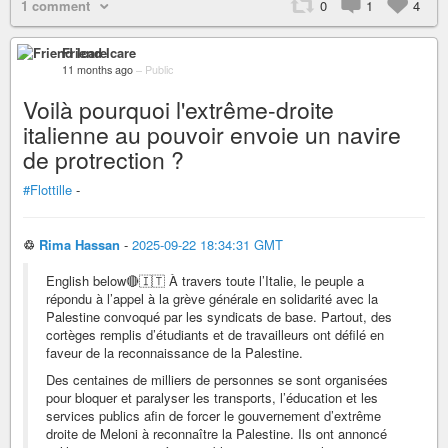
1 comment
0
1
4
Friend Icare
11 months ago
–
Public
Voilà pourquoi l'extrême-droite
italienne au pouvoir envoie un navire
de protrection ?
#Flottille
-
♲
Rima Hassan
-
2025-09-22 18:34:31 GMT
English below🔴🇮🇹 À travers toute l’Italie, le peuple a
répondu à l’appel à la grève générale en solidarité avec la
Palestine convoqué par les syndicats de base. Partout, des
cortèges remplis d’étudiants et de travailleurs ont défilé en
faveur de la reconnaissance de la Palestine.
Des centaines de milliers de personnes se sont organisées
pour bloquer et paralyser les transports, l’éducation et les
services publics afin de forcer le gouvernement d’extrême
droite de Meloni à reconnaître la Palestine. Ils ont annoncé