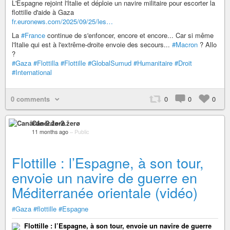
L'Espagne rejoint l'Italie et déploie un navire militaire pour escorter la
flottille d'aide à Gaza
fr.euronews.com/2025/09/25/les…
La
#France
continue de s'enfoncer, encore et encore... Car si même
l'Italie qui est à l'extrême-droite envoie des secours...
#Macron
? Allo
?
#Gaza
#Flottilla
#Flottille
#GlobalSumud
#Humanitaire
#Droit
#International
0 comments
0
0
0
Canårđø-2.žerø
11 months ago
–
Public
Flottille : l’Espagne, à son tour,
envoie un navire de guerre en
Méditerranée orientale (vidéo)
#Gaza
#flottille
#Espagne
Flottille : l’Espagne, à son tour, envoie un navire de guerre