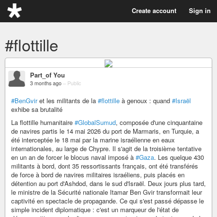
Create account
Sign in
#flottille
Part_of You
3 months ago
–
Public
#BenGvir
et les militants de la
#flottille
à genoux : quand
#Israël
exhibe sa brutalité
La flottille humanitaire
#GlobalSumud
, composée d'une cinquantaine
de navires partis le 14 mai 2026 du port de Marmaris, en Turquie, a
été interceptée le 18 mai par la marine israélienne en eaux
internationales, au large de Chypre. Il s'agit de la troisième tentative
en un an de forcer le blocus naval imposé à
#Gaza
. Les quelque 430
militants à bord, dont 35 ressortissants français, ont été transférés
de force à bord de navires militaires israéliens, puis placés en
détention au port d'Ashdod, dans le sud d'Israël. Deux jours plus tard,
le ministre de la Sécurité nationale Itamar Ben Gvir transformait leur
captivité en spectacle de propagande. Ce qui s'est passé dépasse le
simple incident diplomatique : c'est un marqueur de l'état de