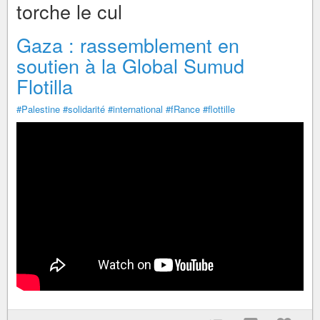
torche le cul
Gaza : rassemblement en
soutien à la Global Sumud
Flotilla
#Palestine
#solidarité
#international
#fRance
#flottille