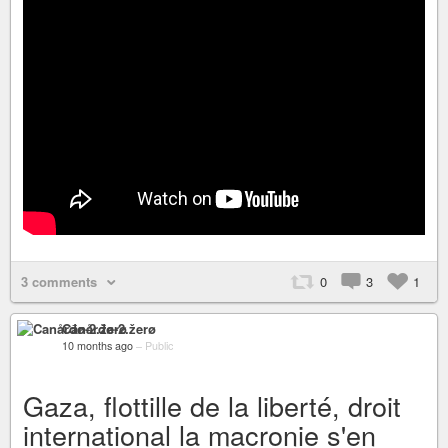
3 comments
0
3
1
Canårđø-2.žerø
10 months ago
–
Public
Gaza, flottille de la liberté, droit
international la macronie s'en