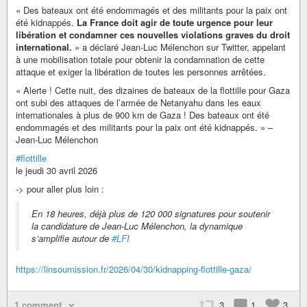
« Des bateaux ont été endommagés et des militants pour la paix ont
été kidnappés.
La France doit agir de toute urgence pour leur
libération et condamner ces nouvelles violations graves du droit
international.
» a déclaré Jean-Luc Mélenchon sur Twitter, appelant
à une mobilisation totale pour obtenir la condamnation de cette
attaque et exiger la libération de toutes les personnes arrêtées.
« Alerte ! Cette nuit, des dizaines de bateaux de la flottille pour Gaza
ont subi des attaques de l’armée de Netanyahu dans les eaux
internationales à plus de 900 km de Gaza ! Des bateaux ont été
endommagés et des militants pour la paix ont été kidnappés. » –
Jean-Luc Mélenchon
#flottille
le jeudi 30 avril 2026
-> pour aller plus loin :
En 18 heures, déjà plus de 120 000 signatures pour soutenir
la candidature de Jean-Luc Mélenchon, la dynamique
s’amplifie autour de
#LFI
https://linsoumission.fr/2026/04/30/kidnapping-flottille-gaza/
1 comment
3
1
3