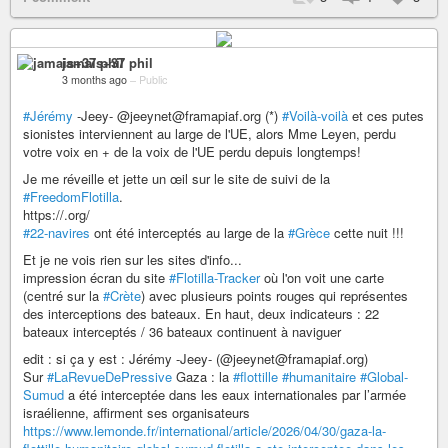
jamais+37 phil
3 months ago
–
Public
#Jérémy
-Jeey- @jeeynet@framapiaf.org (*)
#Voilà-voilà
et ces putes
sionistes interviennent au large de l'UE, alors Mme Leyen, perdu
votre voix en + de la voix de l'UE perdu depuis longtemps!
Je me réveille et jette un œil sur le site de suivi de la
#FreedomFlotilla
.
https://.org/
#22-navires
ont été interceptés au large de la
#Grèce
cette nuit !!!
Et je ne vois rien sur les sites d'info...
impression écran du site
#Flotilla-Tracker
où l'on voit une carte
(centré sur la
#Crète
) avec plusieurs points rouges qui représentes
des interceptions des bateaux. En haut, deux indicateurs : 22
bateaux interceptés / 36 bateaux continuent à naviguer
edit : si ça y est : Jérémy -Jeey- (@jeeynet@framapiaf.org)
Sur
#LaRevueDePressive
Gaza : la
#flottille
#humanitaire
#Global-
Sumud
a été interceptée dans les eaux internationales par l’armée
israélienne, affirment ses organisateurs
https://www.lemonde.fr/international/article/2026/04/30/gaza-la-