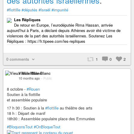
des autorités israéliennes
.
#flottille
#députés
#Israël
#impunité
Les Répliques
De retour en Europe, l’eurodéputée Rima Hassan, arrivée
aujourd’hui à Paris, a déclaré depuis Athènes avoir été victime de
violences de la part des autorités israéliennes. Soutenez Les
Répliques : https://fr.tipeee.com/les-repliques
0 comments
1
0
2
Vieux Mâle Blanc
10 months ago
–
Public
8 octobre -
#Rouen
Soutien à la flottille
et assemblée populaire
17 h 30 : Soutien à la
#flottille
au théâtre des arts
18 h : Départ de manif
18h30 : Assemblée populaire place des Emmurées
#BloquonsTout
#OnBloqueTout